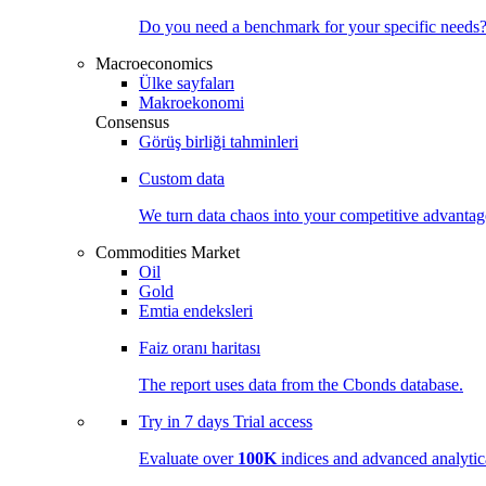
Do you need a benchmark for your specific needs
Macroeconomics
Ülke sayfaları
Makroekonomi
Consensus
Görüş birliği tahminleri
Custom data
We turn data chaos into your competitive
advantag
Commodities Market
Oil
Gold
Emtia endeksleri
Faiz oranı haritası
The report uses data from the Cbonds database.
Try in
7 days
Trial access
Evaluate over
100K
indices and advanced analytica