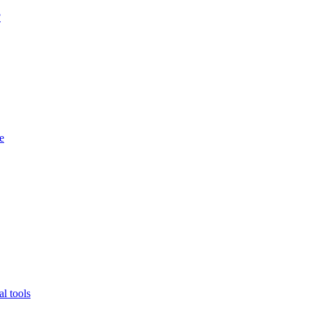
?
e
l tools