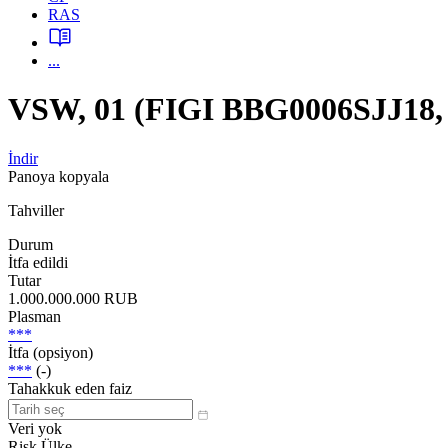
RAS
...
VSW, 01 (FIGI BBG0006SJJ18, 
İndir
Panoya kopyala
Tahviller
Durum
İtfa edildi
Tutar
1.000.000.000 RUB
Plasman
***
İtfa (opsiyon)
***
(-)
Tahakkuk eden faiz
Veri yok
Risk Ülke