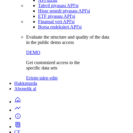
API dizini
Tahvil piyasası API'si
Hisse senedi piyasası API'si
ETF piyasası API'si
Finansal veri API'si
Borsa endeksleri API'si
Evaluate the structure and quality of the data
in the public demo access
DEMO
Get customized access to the
specific data sets
Erişim talep edin
Hakkımızda
Abonelik al
CF