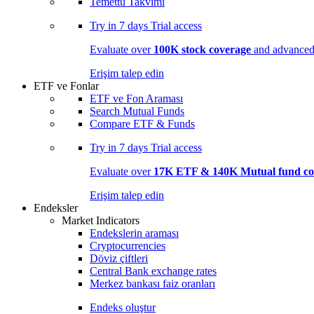
Temettü Takvimi
Try in
7 days
Trial access
Evaluate over
100K stock coverage
and advanced 
Erişim talep edin
ETF ve Fonlar
ETF ve Fon Araması
Search Mutual Funds
Compare ETF & Funds
Try in
7 days
Trial access
Evaluate over
17K ETF & 140K Mutual fund co
Erişim talep edin
Endeksler
Market Indicators
Endekslerin araması
Cryptocurrencies
Döviz çiftleri
Central Bank exchange rates
Merkez bankası faiz oranları
Endeks oluştur