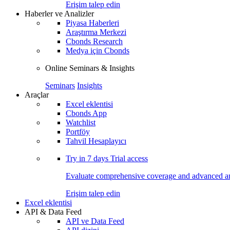
Erişim talep edin
Haberler ve Analizler
Piyasa Haberleri
Araştırma Merkezi
Cbonds Research
Medya için Cbonds
Online Seminars & Insights
Seminars
Insights
Araçlar
Excel eklentisi
Cbonds App
Watchlist
Portföy
Tahvil Hesaplayıcı
Try in
7 days
Trial access
Evaluate comprehensive coverage and advanced ana
Erişim talep edin
Excel eklentisi
API & Data Feed
API ve Data Feed