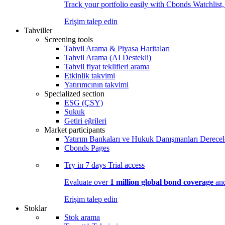
Track your portfolio easily with Cbonds Watchlist
Erişim talep edin
Tahviller
Screening tools
Tahvil Arama & Piyasa Haritaları
Tahvil Arama (AI Destekli)
Tahvil fiyat teklifleri arama
Etkinlik takvimi
Yatırımcının takvimi
Specialized section
ESG (ÇSY)
Sukuk
Getiri eğrileri
Market participants
Yatırım Bankaları ve Hukuk Danışmanları Derecel
Cbonds Pages
Try in
7 days
Trial access
Evaluate over
1 million global bond coverage
and
Erişim talep edin
Stoklar
Stok arama