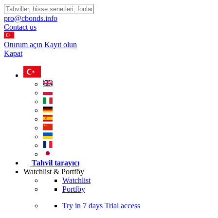
pro@cbonds.info
Contact us
Oturum açın
Kayıt olun
Kapat
Tahvil tarayıcı
Watchlist & Portföy
Watchlist
Portföy
Try in
7 days
Trial access