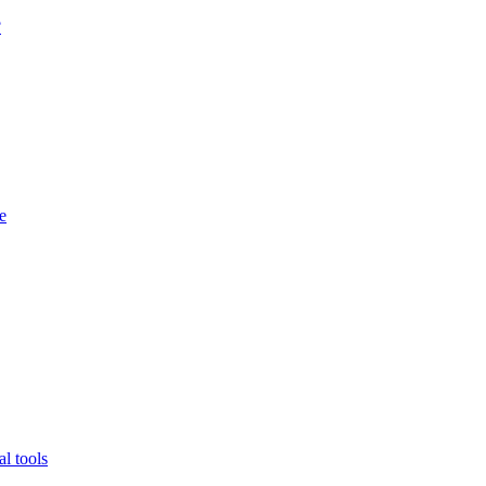
?
e
l tools