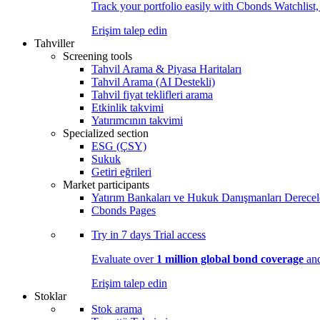
Track your portfolio easily with Cbonds Watchlist
Erişim talep edin
Tahviller
Screening tools
Tahvil Arama & Piyasa Haritaları
Tahvil Arama (AI Destekli)
Tahvil fiyat teklifleri arama
Etkinlik takvimi
Yatırımcının takvimi
Specialized section
ESG (ÇSY)
Sukuk
Getiri eğrileri
Market participants
Yatırım Bankaları ve Hukuk Danışmanları Derecel
Cbonds Pages
Try in
7 days
Trial access
Evaluate over
1 million global bond coverage
and
Erişim talep edin
Stoklar
Stok arama