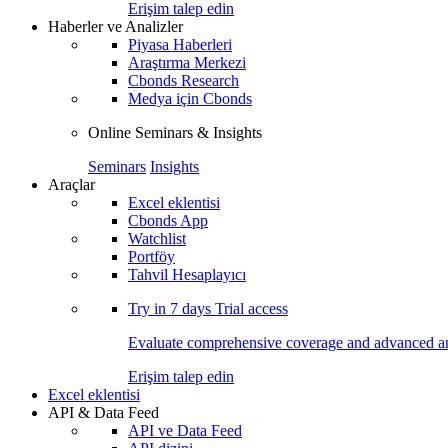
Erişim talep edin
Haberler ve Analizler
Piyasa Haberleri
Araştırma Merkezi
Cbonds Research
Medya için Cbonds
Online Seminars & Insights
Seminars
Insights
Araçlar
Excel eklentisi
Cbonds App
Watchlist
Portföy
Tahvil Hesaplayıcı
Try in
7 days
Trial access
Evaluate comprehensive coverage and advanced ana
Erişim talep edin
Excel eklentisi
API & Data Feed
API ve Data Feed