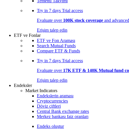
Temettü Takvimi
Try in
7 days
Trial access
Evaluate over
100K stock coverage
and advanced 
Erişim talep edin
ETF ve Fonlar
ETF ve Fon Araması
Search Mutual Funds
Compare ETF & Funds
Try in
7 days
Trial access
Evaluate over
17K ETF & 140K Mutual fund co
Erişim talep edin
Endeksler
Market Indicators
Endekslerin araması
Cryptocurrencies
Döviz çiftleri
Central Bank exchange rates
Merkez bankası faiz oranları
Endeks oluştur