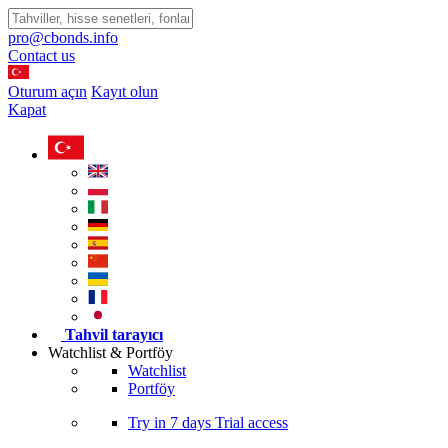
pro@cbonds.info
Contact us
Oturum açın
Kayıt olun
Kapat
Tahvil tarayıcı
Watchlist & Portföy
Watchlist
Portföy
Try in
7 days
Trial access