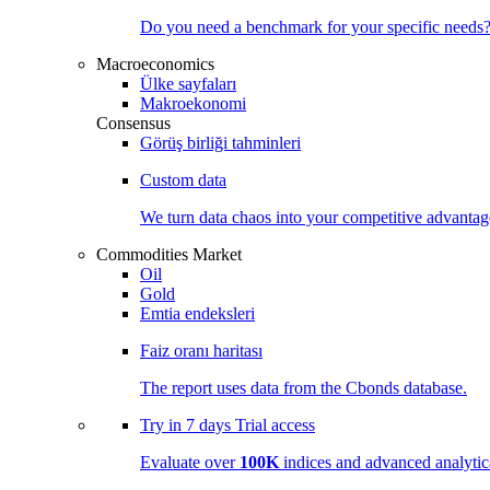
Do you need a benchmark for your specific needs
Macroeconomics
Ülke sayfaları
Makroekonomi
Consensus
Görüş birliği tahminleri
Custom data
We turn data chaos into your competitive
advantag
Commodities Market
Oil
Gold
Emtia endeksleri
Faiz oranı haritası
The report uses data from the Cbonds database.
Try in
7 days
Trial access
Evaluate over
100K
indices and advanced analytica