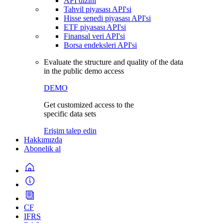
API dizini
Tahvil piyasası API'si
Hisse senedi piyasası API'si
ETF piyasası API'si
Finansal veri API'si
Borsa endeksleri API'si
Evaluate the structure and quality of the data
in the public demo access
DEMO
Get customized access to the
specific data sets
Erişim talep edin
Hakkımızda
Abonelik al
CF
IFRS