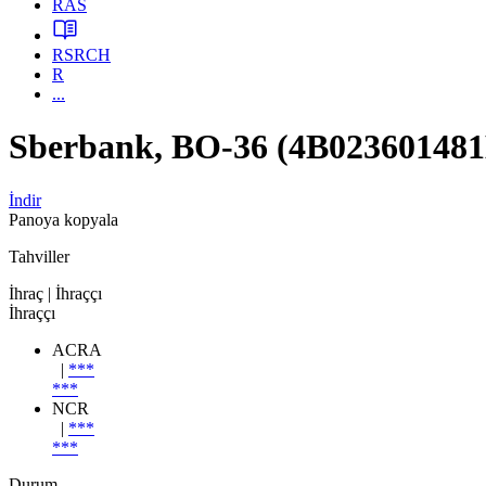
RAS
RSRCH
R
...
Sberbank, BO-36 (4B023601481
İndir
Panoya kopyala
Tahviller
İhraç
| İhraççı
İhraççı
ACRA
|
***
***
NCR
|
***
***
Durum