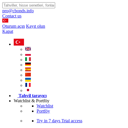
pro@cbonds.info
Contact us
Oturum açın
Kayıt olun
Kapat
Tahvil tarayıcı
Watchlist & Portföy
Watchlist
Portföy
Try in
7 days
Trial access