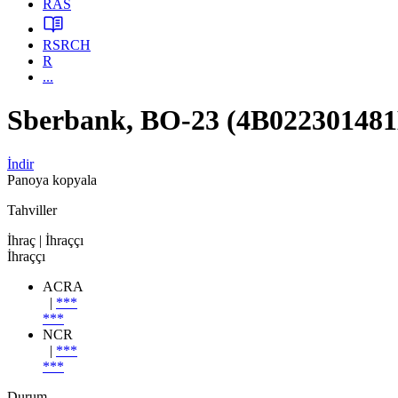
RAS
RSRCH
R
...
Sberbank, BO-23 (4B022301481
İndir
Panoya kopyala
Tahviller
İhraç
| İhraççı
İhraççı
ACRA
|
***
***
NCR
|
***
***
Durum