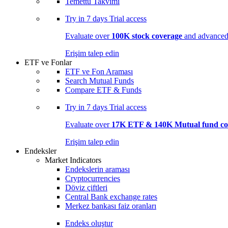
Temettü Takvimi
Try in
7 days
Trial access
Evaluate over
100K stock coverage
and advanced 
Erişim talep edin
ETF ve Fonlar
ETF ve Fon Araması
Search Mutual Funds
Compare ETF & Funds
Try in
7 days
Trial access
Evaluate over
17K ETF & 140K Mutual fund co
Erişim talep edin
Endeksler
Market Indicators
Endekslerin araması
Cryptocurrencies
Döviz çiftleri
Central Bank exchange rates
Merkez bankası faiz oranları
Endeks oluştur