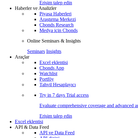
Erişim talep edin
Haberler ve Analizler
Piyasa Haberleri
Araştırma Merkezi
Cbonds Research
Medya için Cbonds
Online Seminars & Insights
Seminars
Insights
Araçlar
Excel eklentisi
Cbonds App
Watchlist
Portföy
Tahvil Hesaplayıcı
Try in
7 days
Trial access
Evaluate comprehensive coverage and advanced ana
Erişim talep edin
Excel eklentisi
API & Data Feed
API ve Data Feed