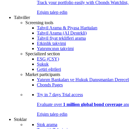
Track your portfolio easily with Cbonds Watchlist
Erişim talep edin
Tahviller
Screening tools
Tahvil Arama & Piyasa Haritaları
Tahvil Arama (AI Destekli)
Tahvil fiyat teklifleri arama
Etkinlik takvimi
Yatırımcının takvimi
Specialized section
ESG (ÇSY)
Sukuk
Getiri eğrileri
Market participants
Yatırım Bankaları ve Hukuk Danışmanları Derecel
Cbonds Pages
Try in
7 days
Trial access
Evaluate over
1 million global bond coverage
and
Erişim talep edin
Stoklar
Stok arama