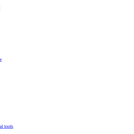
?
e
l tools