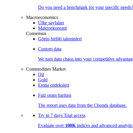
Do you need a benchmark for your specific needs
Macroeconomics
Ülke sayfaları
Makroekonomi
Consensus
Görüş birliği tahminleri
Custom data
We turn data chaos into your competitive
advantag
Commodities Market
Oil
Gold
Emtia endeksleri
Faiz oranı haritası
The report uses data from the Cbonds database.
Try in
7 days
Trial access
Evaluate over
100K
indices and advanced analytica