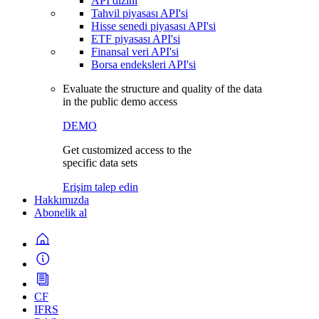
API dizini
Tahvil piyasası API'si
Hisse senedi piyasası API'si
ETF piyasası API'si
Finansal veri API'si
Borsa endeksleri API'si
Evaluate the structure and quality of the data
in the public demo access
DEMO
Get customized access to the
specific data sets
Erişim talep edin
Hakkımızda
Abonelik al
CF
IFRS