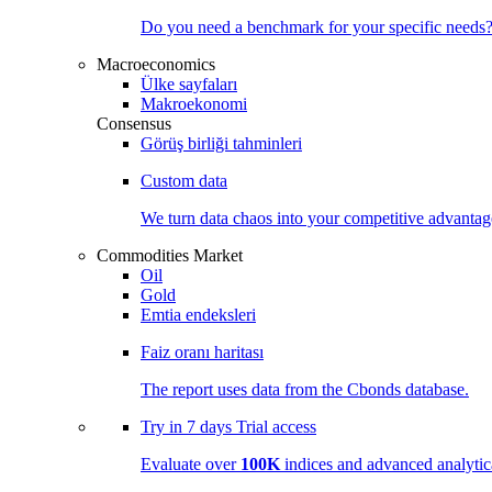
Do you need a benchmark for your specific needs
Macroeconomics
Ülke sayfaları
Makroekonomi
Consensus
Görüş birliği tahminleri
Custom data
We turn data chaos into your competitive
advantag
Commodities Market
Oil
Gold
Emtia endeksleri
Faiz oranı haritası
The report uses data from the Cbonds database.
Try in
7 days
Trial access
Evaluate over
100K
indices and advanced analytica