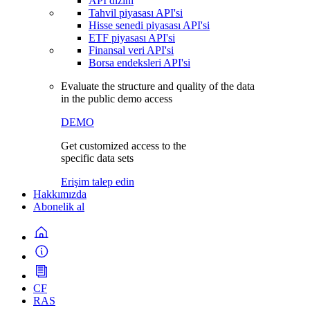
API dizini
Tahvil piyasası API'si
Hisse senedi piyasası API'si
ETF piyasası API'si
Finansal veri API'si
Borsa endeksleri API'si
Evaluate the structure and quality of the data
in the public demo access
DEMO
Get customized access to the
specific data sets
Erişim talep edin
Hakkımızda
Abonelik al
CF
RAS