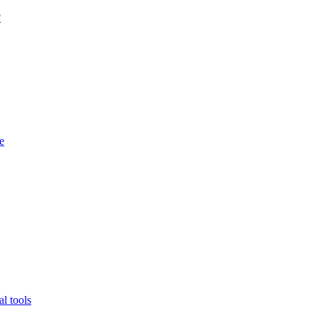
?
e
l tools