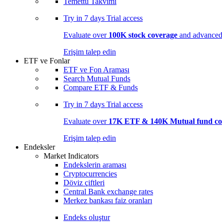
Temettü Takvimi
Try in
7 days
Trial access
Evaluate over
100K stock coverage
and advanced 
Erişim talep edin
ETF ve Fonlar
ETF ve Fon Araması
Search Mutual Funds
Compare ETF & Funds
Try in
7 days
Trial access
Evaluate over
17K ETF & 140K Mutual fund co
Erişim talep edin
Endeksler
Market Indicators
Endekslerin araması
Cryptocurrencies
Döviz çiftleri
Central Bank exchange rates
Merkez bankası faiz oranları
Endeks oluştur