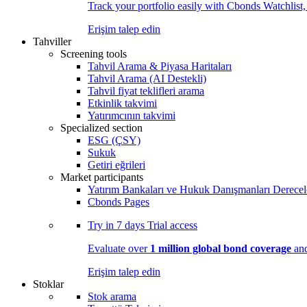
Track your portfolio easily with Cbonds Watchlist
Erişim talep edin
Tahviller
Screening tools
Tahvil Arama & Piyasa Haritaları
Tahvil Arama (AI Destekli)
Tahvil fiyat teklifleri arama
Etkinlik takvimi
Yatırımcının takvimi
Specialized section
ESG (ÇSY)
Sukuk
Getiri eğrileri
Market participants
Yatırım Bankaları ve Hukuk Danışmanları Derecel
Cbonds Pages
Try in
7 days
Trial access
Evaluate over
1 million global bond coverage
and
Erişim talep edin
Stoklar
Stok arama