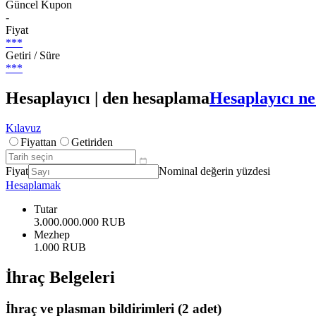
Güncel Kupon
-
Fiyat
***
Getiri / Süre
***
Hesaplayıcı | den hesaplama
Hesaplayıcı ne
Kılavuz
Fiyattan
Getiriden
Fiyat
Nominal değerin yüzdesi
Hesaplamak
Tutar
3.000.000.000 RUB
Mezhep
1.000 RUB
İhraç Belgeleri
İhraç ve plasman bildirimleri
(2 adet)