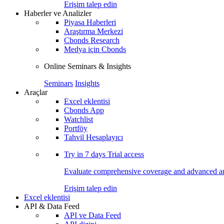
Erişim talep edin
Haberler ve Analizler
Piyasa Haberleri
Araştırma Merkezi
Cbonds Research
Medya için Cbonds
Online Seminars & Insights
Seminars
Insights
Araçlar
Excel eklentisi
Cbonds App
Watchlist
Portföy
Tahvil Hesaplayıcı
Try in
7 days
Trial access
Evaluate comprehensive coverage and advanced ana
Erişim talep edin
Excel eklentisi
API & Data Feed
API ve Data Feed