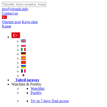
pro@cbonds.info
Contact us
Oturum açın
Kayıt olun
Kapat
Tahvil tarayıcı
Watchlist & Portföy
Watchlist
Portföy
Try in
7 days
Trial access