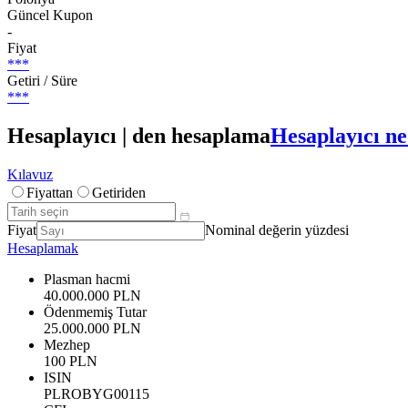
Güncel Kupon
-
Fiyat
***
Getiri / Süre
***
Hesaplayıcı | den hesaplama
Hesaplayıcı ne
Kılavuz
Fiyattan
Getiriden
Fiyat
Nominal değerin yüzdesi
Hesaplamak
Plasman hacmi
40.000.000 PLN
Ödenmemiş Tutar
25.000.000 PLN
Mezhep
100 PLN
ISIN
PLROBYG00115