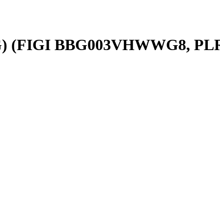
 (G) (FIGI BBG003VHWWG8, P