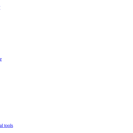
?
e
l tools