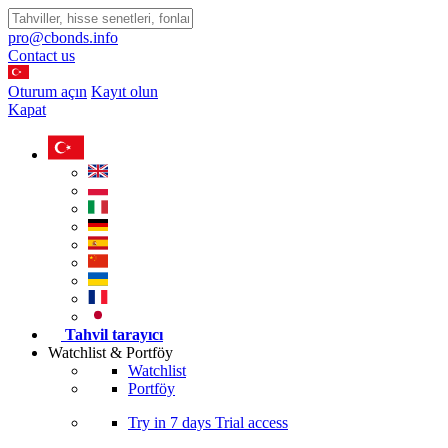
pro@cbonds.info
Contact us
Oturum açın
Kayıt olun
Kapat
Tahvil tarayıcı
Watchlist & Portföy
Watchlist
Portföy
Try in
7 days
Trial access