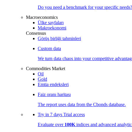
Do you need a benchmark for your specific needs
Macroeconomics
Ülke sayfaları
Makroekonomi
Consensus
Görüş birliği tahminleri
Custom data
We turn data chaos into your competitive
advantag
Commodities Market
Oil
Gold
Emtia endeksleri
Faiz oranı haritası
The report uses data from the Cbonds database.
Try in
7 days
Trial access
Evaluate over
100K
indices and advanced analytica