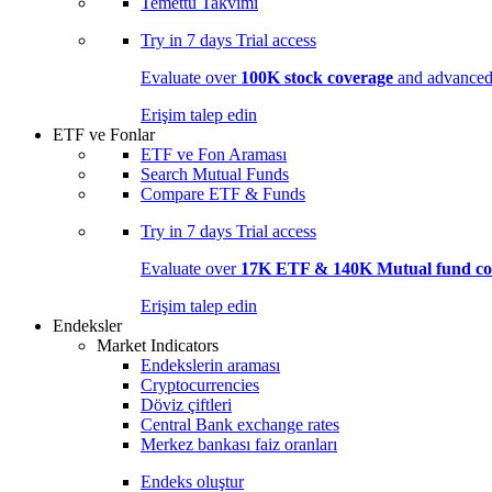
Temettü Takvimi
Try in
7 days
Trial access
Evaluate over
100K stock coverage
and advanced 
Erişim talep edin
ETF ve Fonlar
ETF ve Fon Araması
Search Mutual Funds
Compare ETF & Funds
Try in
7 days
Trial access
Evaluate over
17K ETF & 140K Mutual fund co
Erişim talep edin
Endeksler
Market Indicators
Endekslerin araması
Cryptocurrencies
Döviz çiftleri
Central Bank exchange rates
Merkez bankası faiz oranları
Endeks oluştur