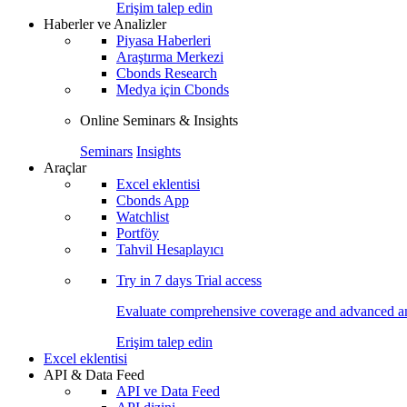
Erişim talep edin
Haberler ve Analizler
Piyasa Haberleri
Araştırma Merkezi
Cbonds Research
Medya için Cbonds
Online Seminars & Insights
Seminars
Insights
Araçlar
Excel eklentisi
Cbonds App
Watchlist
Portföy
Tahvil Hesaplayıcı
Try in
7 days
Trial access
Evaluate comprehensive coverage and advanced ana
Erişim talep edin
Excel eklentisi
API & Data Feed
API ve Data Feed