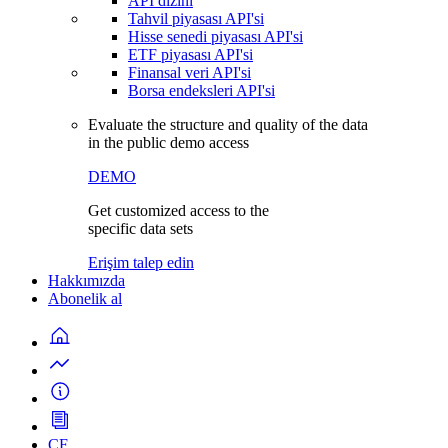
API dizini
Tahvil piyasası API'si
Hisse senedi piyasası API'si
ETF piyasası API'si
Finansal veri API'si
Borsa endeksleri API'si
Evaluate the structure and quality of the data
in the public demo access
DEMO
Get customized access to the
specific data sets
Erişim talep edin
Hakkımızda
Abonelik al
CF