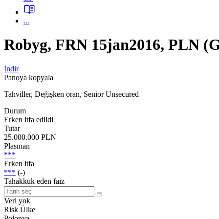
...
Robyg, FRN 15jan2016, PLN
İndir
Panoya kopyala
Tahviller, Değişken oran, Senior Unsecured
Durum
Erken itfa edildi
Tutar
25.000.000 PLN
Plasman
***
Erken itfa
***
(-)
Tahakkuk eden faiz
Veri yok
Risk Ülke
Polonya