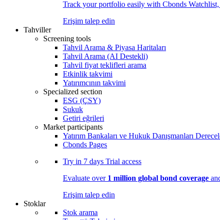
Track your portfolio easily with Cbonds Watchlist
Erişim talep edin
Tahviller
Screening tools
Tahvil Arama & Piyasa Haritaları
Tahvil Arama (AI Destekli)
Tahvil fiyat teklifleri arama
Etkinlik takvimi
Yatırımcının takvimi
Specialized section
ESG (ÇSY)
Sukuk
Getiri eğrileri
Market participants
Yatırım Bankaları ve Hukuk Danışmanları Derecel
Cbonds Pages
Try in
7 days
Trial access
Evaluate over
1 million global bond coverage
and
Erişim talep edin
Stoklar
Stok arama