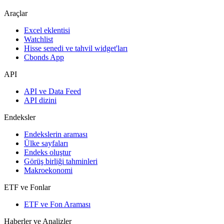
Araçlar
Excel eklentisi
Watchlist
Hisse senedi ve tahvil widget'ları
Cbonds App
API
API ve Data Feed
API dizini
Endeksler
Endekslerin araması
Ülke sayfaları
Endeks oluştur
Görüş birliği tahminleri
Makroekonomi
ETF ve Fonlar
ETF ve Fon Araması
Haberler ve Analizler