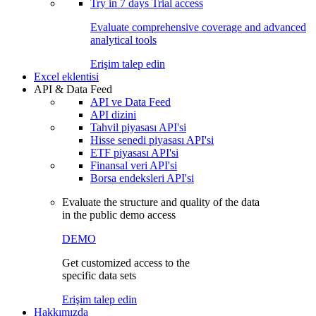
Try in
7 days
Trial access
Evaluate comprehensive coverage and advanced
analytical tools
Erişim talep edin
Excel eklentisi
API & Data Feed
API ve Data Feed
API dizini
Tahvil piyasası API'si
Hisse senedi piyasası API'si
ETF piyasası API'si
Finansal veri API'si
Borsa endeksleri API'si
Evaluate the structure and quality of the data
in the public demo access
DEMO
Get customized access to the
specific data sets
Erişim talep edin
Hakkımızda