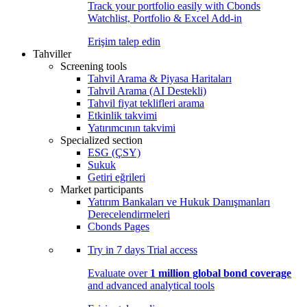
Track your portfolio easily with Cbonds
Watchlist, Portfolio & Excel Add-in
Erişim talep edin
Tahviller
Screening tools
Tahvil Arama & Piyasa Haritaları
Tahvil Arama (AI Destekli)
Tahvil fiyat teklifleri arama
Etkinlik takvimi
Yatırımcının takvimi
Specialized section
ESG (ÇSY)
Sukuk
Getiri eğrileri
Market participants
Yatırım Bankaları ve Hukuk Danışmanları
Derecelendirmeleri
Cbonds Pages
Try in
7 days
Trial access
Evaluate over
1 million global bond coverage
and advanced analytical tools