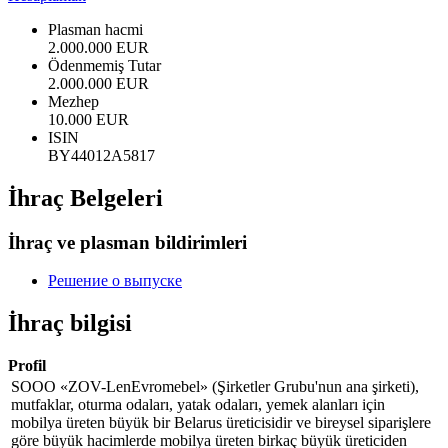
Plasman hacmi
2.000.000 EUR
Ödenmemiş Tutar
2.000.000 EUR
Mezhep
10.000 EUR
ISIN
BY44012A5817
İhraç Belgeleri
İhraç ve plasman bildirimleri
Решение о выпуске
İhraç bilgisi
Profil
SOOO «ZOV-LenEvromebel» (Şirketler Grubu'nun ana şirketi),
mutfaklar, oturma odaları, yatak odaları, yemek alanları için
mobilya üreten büyük bir Belarus üreticisidir ve bireysel siparişlere
göre büyük hacimlerde mobilya üreten birkaç büyük üreticiden