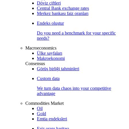
Döviz çiftleri
Central Bank exchange rates
Merkez bankası faiz oranları
Endeks oluştur
Do you need a benchmark for your specific
needs?
Macroeconomics
Ülke sayfaları
Makroekonomi
Consensus
Görüş birliği tahminleri
Custom data
We turn data chaos into your competitive
advantage
Commodities Market
Oil
Gold
Emtia endeksleri
Faiz oranı haritası