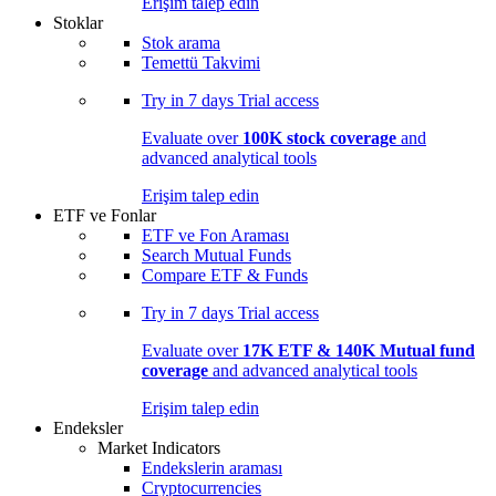
Erişim talep edin
Stoklar
Stok arama
Temettü Takvimi
Try in
7 days
Trial access
Evaluate over
100K stock coverage
and
advanced analytical tools
Erişim talep edin
ETF ve Fonlar
ETF ve Fon Araması
Search Mutual Funds
Compare ETF & Funds
Try in
7 days
Trial access
Evaluate over
17K ETF & 140K Mutual fund
coverage
and advanced analytical tools
Erişim talep edin
Endeksler
Market Indicators
Endekslerin araması
Cryptocurrencies