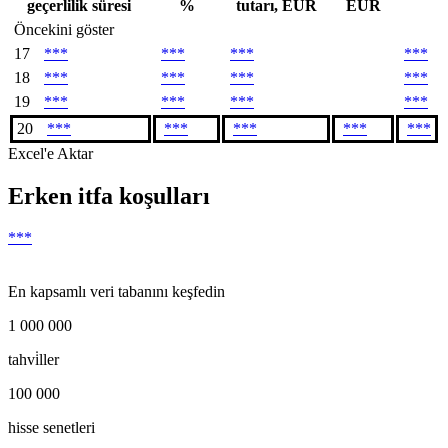
geçerlilik süresi
%
tutarı, EUR
EUR
Öncekini göster
17
***
***
***
***
18
***
***
***
***
19
***
***
***
***
20
***
***
***
***
***
Excel'e Aktar
Erken itfa koşulları
***
En kapsamlı veri tabanını keşfedin
1 000 000
tahvi̇ller
100 000
hisse senetleri