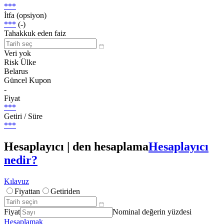
***
İtfa (opsiyon)
***
(-)
Tahakkuk eden faiz
Veri yok
Risk Ülke
Belarus
Güncel Kupon
-
Fiyat
***
Getiri / Süre
***
Hesaplayıcı | den hesaplama
Hesaplayıcı
nedir?
Kılavuz
Fiyattan
Getiriden
Fiyat
Nominal değerin yüzdesi
Hesaplamak