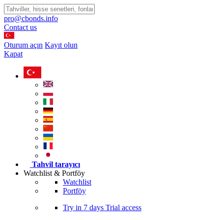
pro@cbonds.info
Contact us
Oturum açın
Kayıt olun
Kapat
Tahvil tarayıcı
Watchlist & Portföy
Watchlist
Portföy
Try in
7 days
Trial access