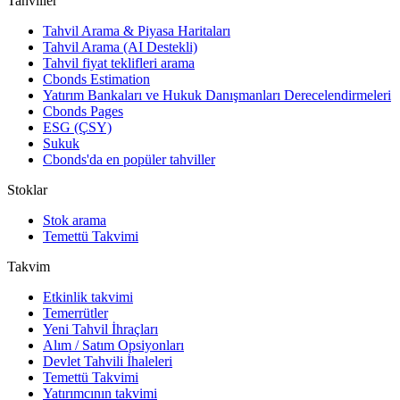
Tahviller
Tahvil Arama & Piyasa Haritaları
Tahvil Arama (AI Destekli)
Tahvil fiyat teklifleri arama
Cbonds Estimation
Yatırım Bankaları ve Hukuk Danışmanları Derecelendirmeleri
Cbonds Pages
ESG (ÇSY)
Sukuk
Cbonds'da en popüler tahviller
Stoklar
Stok arama
Temettü Takvimi
Takvim
Etkinlik takvimi
Temerrütler
Yeni Tahvil İhraçları
Alım / Satım Opsiyonları
Devlet Tahvili İhaleleri
Temettü Takvimi
Yatırımcının takvimi