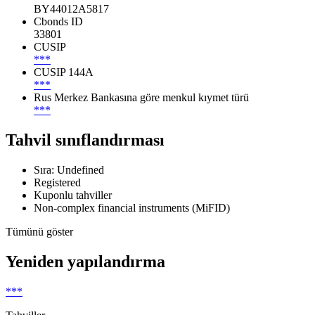
BY44012A5817
Cbonds ID
33801
CUSIP
***
CUSIP 144A
***
Rus Merkez Bankasına göre menkul kıymet türü
***
Tahvil sınıflandırması
Sıra: Undefined
Registered
Kuponlu tahviller
Non-complex financial instruments (MiFID)
Tümünü göster
Yeniden yapılandırma
***