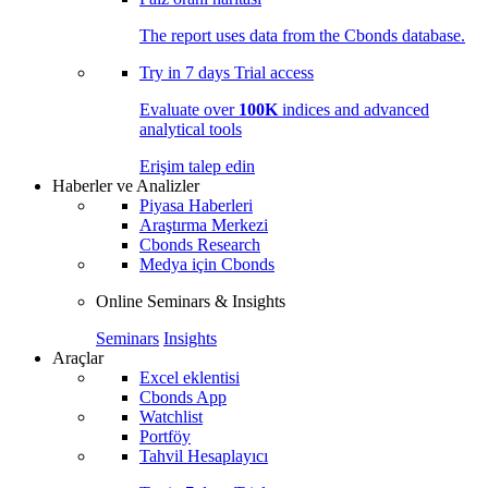
The report uses data from the Cbonds database.
Try in
7 days
Trial access
Evaluate over
100K
indices and advanced
analytical tools
Erişim talep edin
Haberler ve Analizler
Piyasa Haberleri
Araştırma Merkezi
Cbonds Research
Medya için Cbonds
Online Seminars & Insights
Seminars
Insights
Araçlar
Excel eklentisi
Cbonds App
Watchlist
Portföy
Tahvil Hesaplayıcı