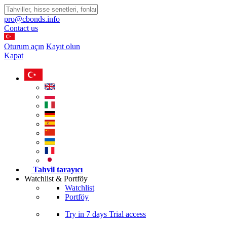
pro@cbonds.info
Contact us
Oturum açın
Kayıt olun
Kapat
Tahvil tarayıcı
Watchlist & Portföy
Watchlist
Portföy
Try in
7 days
Trial access