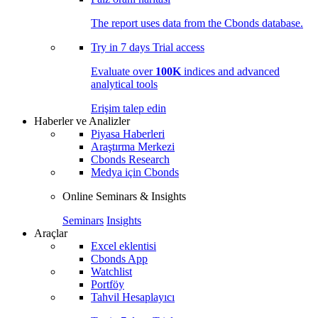
The report uses data from the Cbonds database.
Try in
7 days
Trial access
Evaluate over
100K
indices and advanced
analytical tools
Erişim talep edin
Haberler ve Analizler
Piyasa Haberleri
Araştırma Merkezi
Cbonds Research
Medya için Cbonds
Online Seminars & Insights
Seminars
Insights
Araçlar
Excel eklentisi
Cbonds App
Watchlist
Portföy
Tahvil Hesaplayıcı