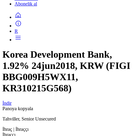
Abonelik al
R
Korea Development Bank,
1.92% 24jun2018, KRW (FIGI
BBG009H5WX11,
KR310215G568)
İndir
Panoya kopyala
Tahviller, Senior Unsecured
İhraç
| İhraççı
İhraççı