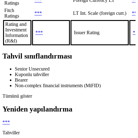
***
Foreign Currency LT
**
Ratings
Fitch
***
LT Int. Scale (foreign curr.)
**
Ratings
Rating and
Investment
***
Issuer Rating
**
Information
(R&I)
Tahvil sınıflandırması
Senior Unsecured
Kuponlu tahviller
Bearer
Non-complex financial instruments (MiFID)
Tümünü göster
Yeniden yapılandırma
***
Tahviller