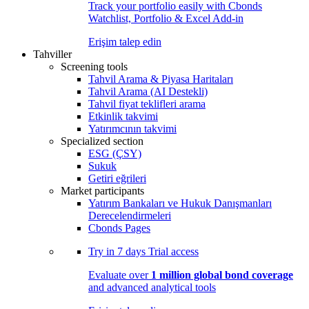
Track your portfolio easily with Cbonds
Watchlist, Portfolio & Excel Add-in
Erişim talep edin
Tahviller
Screening tools
Tahvil Arama & Piyasa Haritaları
Tahvil Arama (AI Destekli)
Tahvil fiyat teklifleri arama
Etkinlik takvimi
Yatırımcının takvimi
Specialized section
ESG (ÇSY)
Sukuk
Getiri eğrileri
Market participants
Yatırım Bankaları ve Hukuk Danışmanları
Derecelendirmeleri
Cbonds Pages
Try in
7 days
Trial access
Evaluate over
1 million global bond coverage
and advanced analytical tools