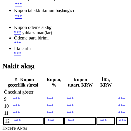
***
Kupon tahakkukunun başlangıcı
***
Kupon ödeme sıklığı
***
yılda zaman(lar)
Ödeme para birimi
***
İtfa tarihi
***
Nakit akışı
#
Kupon
Kupon,
Kupon
İtfa,
geçerlilik süresi
%
tutarı, KRW
KRW
Öncekini göster
9
***
***
***
***
10
***
***
***
***
11
***
***
***
***
12
***
***
***
***
***
Excel'e Aktar