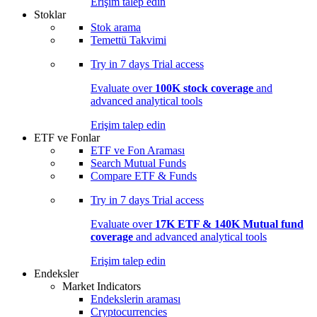
Erişim talep edin
Stoklar
Stok arama
Temettü Takvimi
Try in
7 days
Trial access
Evaluate over
100K stock coverage
and
advanced analytical tools
Erişim talep edin
ETF ve Fonlar
ETF ve Fon Araması
Search Mutual Funds
Compare ETF & Funds
Try in
7 days
Trial access
Evaluate over
17K ETF & 140K Mutual fund
coverage
and advanced analytical tools
Erişim talep edin
Endeksler
Market Indicators
Endekslerin araması
Cryptocurrencies