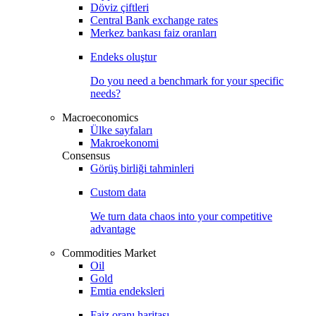
Döviz çiftleri
Central Bank exchange rates
Merkez bankası faiz oranları
Endeks oluştur
Do you need a benchmark for your specific
needs?
Macroeconomics
Ülke sayfaları
Makroekonomi
Consensus
Görüş birliği tahminleri
Custom data
We turn data chaos into your competitive
advantage
Commodities Market
Oil
Gold
Emtia endeksleri
Faiz oranı haritası