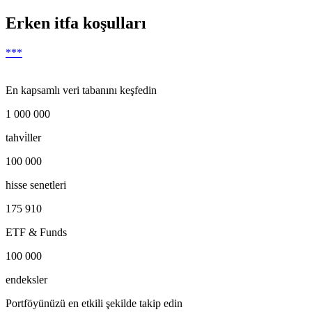
Erken itfa koşulları
***
En kapsamlı veri tabanını keşfedin
1 000 000
tahvi̇ller
100 000
hisse senetleri
175 910
ETF & Funds
100 000
endeksler
Portföyünüzü en etkili şekilde takip edin