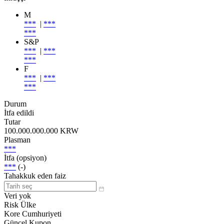
M
***
|
***
***
S&P
***
|
***
***
F
***
|
***
***
Durum
İtfa edildi
Tutar
100.000.000.000 KRW
Plasman
***
İtfa (opsiyon)
***
(-)
Tahakkuk eden faiz
Veri yok
Risk Ülke
Kore Cumhuriyeti
Güncel Kupon