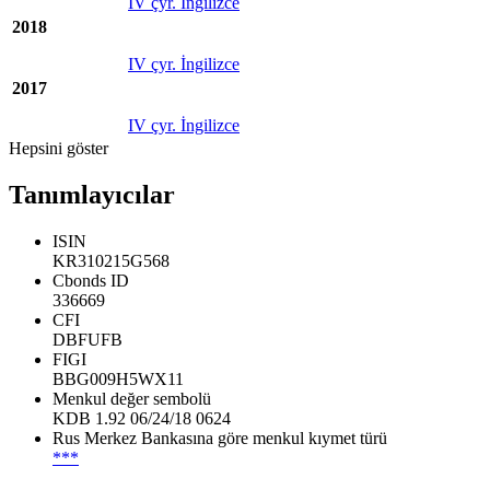
IV çyr. İngilizce
2018
IV çyr. İngilizce
2017
IV çyr. İngilizce
Hepsini göster
Tanımlayıcılar
ISIN
KR310215G568
Cbonds ID
336669
CFI
DBFUFB
FIGI
BBG009H5WX11
Menkul değer sembolü
KDB 1.92 06/24/18 0624
Rus Merkez Bankasına göre menkul kıymet türü
***