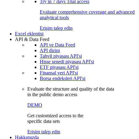
Try in
7 days
Trial access
Evaluate comprehensive coverage and advanced
analytical tools
Erişim talep edin
Excel eklentisi
API & Data Feed
API ve Data Feed
API dizini
Tahvil piyasası API'si
Hisse senedi piyasası API'si
ETF piyasası API'si
Finansal veri API'si
Borsa endeksleri API'si
Evaluate the structure and quality of the data
in the public demo access
DEMO
Get customized access to the
specific data sets
Erişim talep edin
Hakkımızda