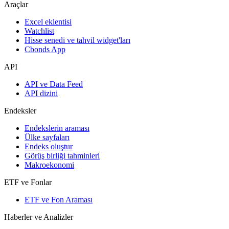
Araçlar
Excel eklentisi
Watchlist
Hisse senedi ve tahvil widget'ları
Cbonds App
API
API ve Data Feed
API dizini
Endeksler
Endekslerin araması
Ülke sayfaları
Endeks oluştur
Görüş birliği tahminleri
Makroekonomi
ETF ve Fonlar
ETF ve Fon Araması
Haberler ve Analizler