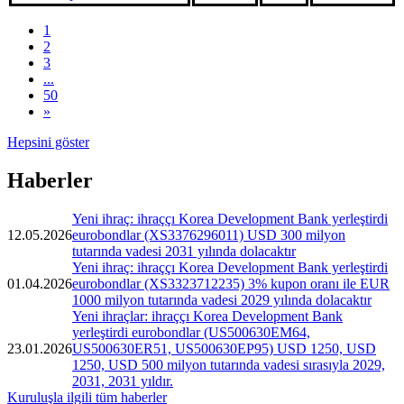
1
2
3
...
50
»
Hepsini göster
Haberler
Yeni ihraç: ihraççı Korea Development Bank yerleştirdi
12.05.2026
eurobondlar (XS3376296011) USD 300 milyon
tutarında vadesi 2031 yılında dolacaktır
Yeni ihraç: ihraççı Korea Development Bank yerleştirdi
01.04.2026
eurobondlar (XS3323712235) 3% kupon oranı ile EUR
1000 milyon tutarında vadesi 2029 yılında dolacaktır
Yeni ihraçlar: ihraççı Korea Development Bank
yerleştirdi eurobondlar (US500630EM64,
23.01.2026
US500630ER51, US500630EP95) USD 1250, USD
1250, USD 500 milyon tutarında vadesi sırasıyla 2029,
2031, 2031 yıldır.
Kuruluşla ilgili tüm haberler