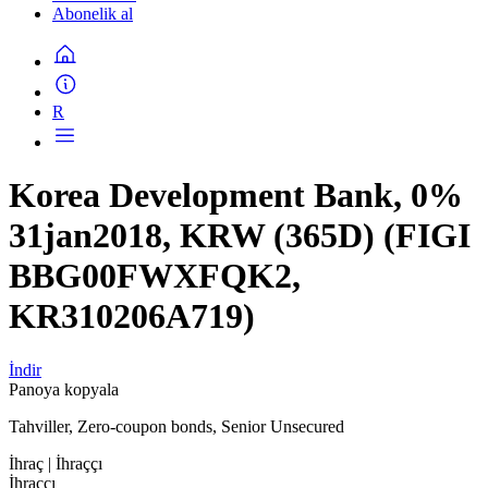
Abonelik al
R
Korea Development Bank, 0%
31jan2018, KRW (365D) (FIGI
BBG00FWXFQK2,
KR310206A719)
İndir
Panoya kopyala
Tahviller, Zero-coupon bonds, Senior Unsecured
İhraç
| İhraççı
İhraççı