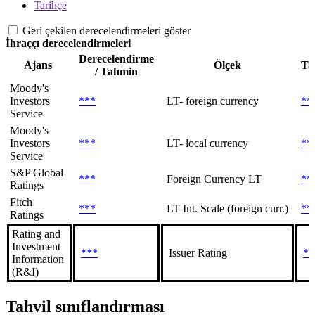
Tarihçe
Geri çekilen derecelendirmeleri göster
İhraççı derecelendirmeleri
Derecelendirme
Ajans
Ölçek
Ta
/ Tahmin
Moody's
Investors
***
LT- foreign currency
**
Service
Moody's
Investors
***
LT- local currency
**
Service
S&P Global
***
Foreign Currency LT
**
Ratings
Fitch
***
LT Int. Scale (foreign curr.)
**
Ratings
Rating and
Investment
***
Issuer Rating
**
Information
(R&I)
Tahvil sınıflandırması