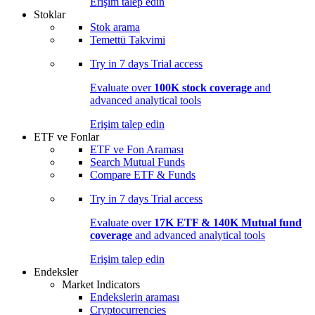
Erişim talep edin
Stoklar
Stok arama
Temettü Takvimi
Try in
7 days
Trial access
Evaluate over
100K stock coverage
and
advanced analytical tools
Erişim talep edin
ETF ve Fonlar
ETF ve Fon Araması
Search Mutual Funds
Compare ETF & Funds
Try in
7 days
Trial access
Evaluate over
17K ETF & 140K Mutual fund
coverage
and advanced analytical tools
Erişim talep edin
Endeksler
Market Indicators
Endekslerin araması
Cryptocurrencies