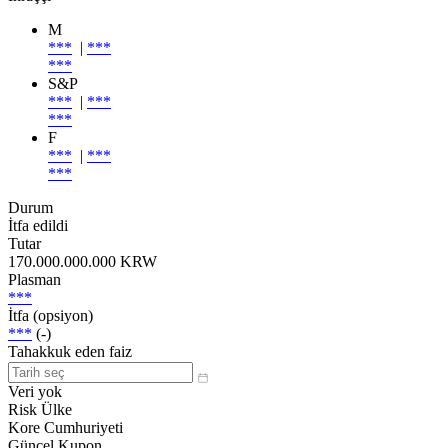
M
***
|
***
***
S&P
***
|
***
***
F
***
|
***
***
Durum
İtfa edildi
Tutar
170.000.000.000 KRW
Plasman
***
İtfa (opsiyon)
***
(-)
Tahakkuk eden faiz
Veri yok
Risk Ülke
Kore Cumhuriyeti
Güncel Kupon