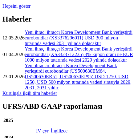
Hepsini göster
Haberler
Yeni ihraç: ihraççı Korea Development Bank yerleştirdi
12.05.2026
eurobondlar (XS3376296011) USD 300 milyon
tutarında vadesi 2031 yılında dolacaktır
Yeni ihraç: ihraççı Korea Development Bank yerleştirdi
01.04.2026
eurobondlar (XS3323712235) 3% kupon oranı ile EUR
1000 milyon tutarında vadesi 2029 yılında dolacaktır
Yeni ihraçlar: ihraççı Korea Development Bank
yerleştirdi eurobondlar (US500630EM64,
23.01.2026
US500630ER51, US500630EP95) USD 1250, USD
1250, USD 500 milyon tutarında vadesi sırasıyla 2029,
2031, 2031 yıldır.
Kuruluşla ilgili tüm haberler
UFRS/ABD GAAP raporlaması
2025
IV çyr. İngilizce
2024