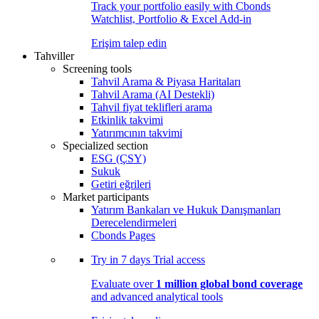
Track your portfolio easily with Cbonds
Watchlist, Portfolio & Excel Add-in
Erişim talep edin
Tahviller
Screening tools
Tahvil Arama & Piyasa Haritaları
Tahvil Arama (AI Destekli)
Tahvil fiyat teklifleri arama
Etkinlik takvimi
Yatırımcının takvimi
Specialized section
ESG (ÇSY)
Sukuk
Getiri eğrileri
Market participants
Yatırım Bankaları ve Hukuk Danışmanları
Derecelendirmeleri
Cbonds Pages
Try in
7 days
Trial access
Evaluate over
1 million global bond coverage
and advanced analytical tools