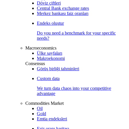
Döviz çiftleri
Central Bank exchange rates
Merkez bankası faiz oranları
Endeks oluştur
Do you need a benchmark for your specific
needs?
Macroeconomics
Ülke sayfaları
Makroekonomi
Consensus
Görüş birliği tahminleri
Custom data
We turn data chaos into your competitive
advantage
Commodities Market
Oil
Gold
Emtia endeksleri
Faiz oranı haritası