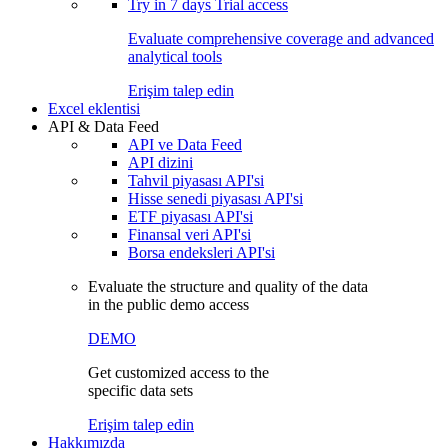
Try in
7 days
Trial access
Evaluate comprehensive coverage and advanced
analytical tools
Erişim talep edin
Excel eklentisi
API & Data Feed
API ve Data Feed
API dizini
Tahvil piyasası API'si
Hisse senedi piyasası API'si
ETF piyasası API'si
Finansal veri API'si
Borsa endeksleri API'si
Evaluate the structure and quality of the data
in the public demo access
DEMO
Get customized access to the
specific data sets
Erişim talep edin
Hakkımızda