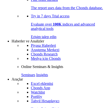
The report uses data from the Cbonds database.
Try in
7 days
Trial access
Evaluate over
100K
indices and advanced
analytical tools
Erişim talep edin
Haberler ve Analizler
Piyasa Haberleri
Araştırma Merkezi
Cbonds Research
Medya için Cbonds
Online Seminars & Insights
Seminars
Insights
Araçlar
Excel eklentisi
Cbonds App
Watchlist
Portföy
Tahvil Hesaplayıcı