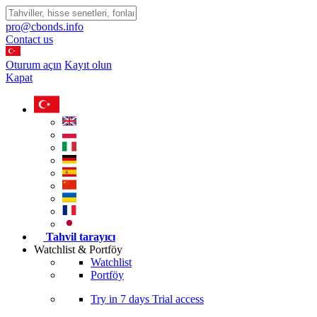
pro@cbonds.info
Contact us
Oturum açın
Kayıt olun
Kapat
Tahvil tarayıcı
Watchlist & Portföy
Watchlist
Portföy
Try in
7 days
Trial access