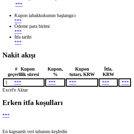
***
Kupon tahakkukunun başlangıcı
***
Ödeme para birimi
***
İtfa tarihi
***
Nakit akışı
#
Kupon
Kupon,
Kupon
İtfa,
geçerlilik süresi
%
tutarı, KRW
KRW
1
***
***
***
***
***
Excel'e Aktar
Erken itfa koşulları
***
En kapsamlı veri tabanını keşfedin