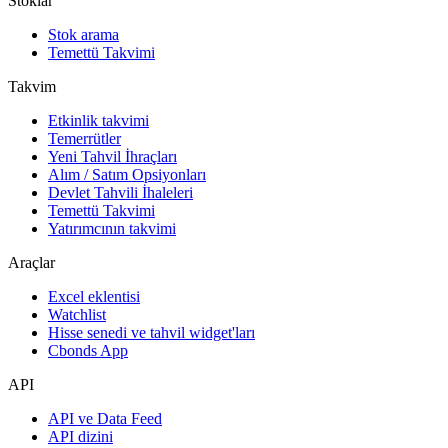
Stoklar
Stok arama
Temettü Takvimi
Takvim
Etkinlik takvimi
Temerrütler
Yeni Tahvil İhraçları
Alım / Satım Opsiyonları
Devlet Tahvili İhaleleri
Temettü Takvimi
Yatırımcının takvimi
Araçlar
Excel eklentisi
Watchlist
Hisse senedi ve tahvil widget'ları
Cbonds App
API
API ve Data Feed
API dizini