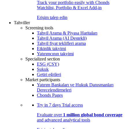
Track your portfolio easily with Cbonds
Watchlist, Portfolio & Excel Add-in
Erişim talep edin
Tahviller
Screening tools
Tahvil Arama & Piyasa Haritaları
Tahvil Arama (AI Destekli)
Tahvil fiyat teklifleri arama
Etkinlik takvimi
Yatırımcının takvimi
Specialized section
ESG (ÇSY)
Sukuk
Getiri eğrileri
Market participants
Yatırım Bankaları ve Hukuk Danışmanları
Derecelendirmeleri
Cbonds Pages
Try in
7 days
Trial access
Evaluate over
1 million global bond coverage
and advanced analytical tools