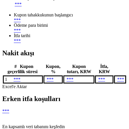
***
Kupon tahakkukunun başlangıcı
***
Ödeme para birimi
***
İtfa tarihi
***
Nakit akışı
#
Kupon
Kupon,
Kupon
İtfa,
geçerlilik süresi
%
tutarı, KRW
KRW
1
***
***
***
***
***
Excel'e Aktar
Erken itfa koşulları
***
En kapsamlı veri tabanını keşfedin