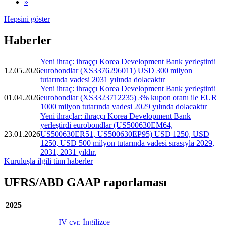
»
Hepsini göster
Haberler
Yeni ihraç: ihraççı Korea Development Bank yerleştirdi
12.05.2026
eurobondlar (XS3376296011) USD 300 milyon
tutarında vadesi 2031 yılında dolacaktır
Yeni ihraç: ihraççı Korea Development Bank yerleştirdi
01.04.2026
eurobondlar (XS3323712235) 3% kupon oranı ile EUR
1000 milyon tutarında vadesi 2029 yılında dolacaktır
Yeni ihraçlar: ihraççı Korea Development Bank
yerleştirdi eurobondlar (US500630EM64,
23.01.2026
US500630ER51, US500630EP95) USD 1250, USD
1250, USD 500 milyon tutarında vadesi sırasıyla 2029,
2031, 2031 yıldır.
Kuruluşla ilgili tüm haberler
UFRS/ABD GAAP raporlaması
2025
IV çyr. İngilizce