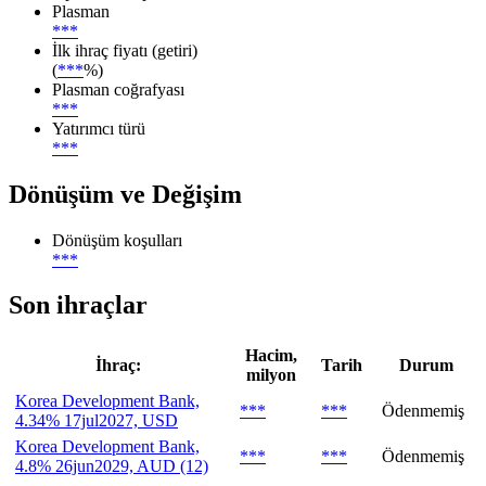
Plasman
***
İlk ihraç fiyatı (getiri)
(
***
%)
Plasman coğrafyası
***
Yatırımcı türü
***
Dönüşüm ve Değişim
Dönüşüm koşulları
***
Son ihraçlar
Hacim,
İhraç:
Tarih
Durum
milyon
Korea Development Bank,
***
***
Ödenmemiş
4.34% 17jul2027, USD
Korea Development Bank,
***
***
Ödenmemiş
4.8% 26jun2029, AUD (12)