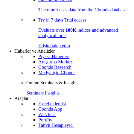
The report uses data from the Cbonds database.
Try in
7 days
Trial access
Evaluate over
100K
indices and advanced
analytical tools
Erişim talep edin
Haberler ve Analizler
Piyasa Haberleri
Araştırma Merkezi
Cbonds Research
Medya için Cbonds
Online Seminars & Insights
Seminars
Insights
Araçlar
Excel eklentisi
Cbonds App
Watchlist
Portföy
Tahvil Hesaplayıcı