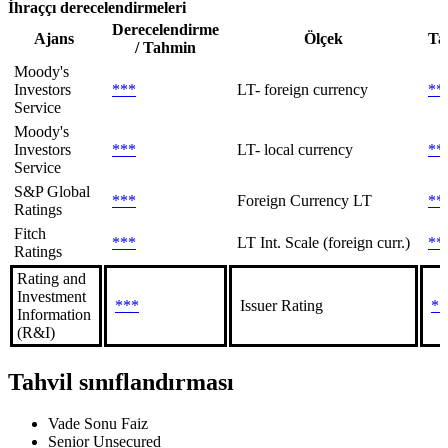
İhraççı derecelendirmeleri
Derecelendirme
Ajans
Ölçek
Ta
/ Tahmin
Moody's
Investors
***
LT- foreign currency
**
Service
Moody's
Investors
***
LT- local currency
**
Service
S&P Global
***
Foreign Currency LT
**
Ratings
Fitch
***
LT Int. Scale (foreign curr.)
**
Ratings
Rating and
Investment
***
Issuer Rating
**
Information
(R&I)
Tahvil sınıflandırması
Vade Sonu Faiz
Senior Unsecured