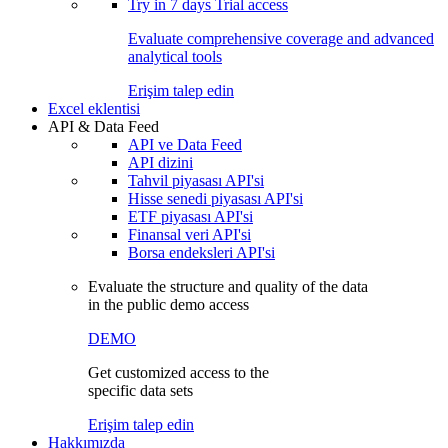
Try in
7 days
Trial access
Evaluate comprehensive coverage and advanced
analytical tools
Erişim talep edin
Excel eklentisi
API & Data Feed
API ve Data Feed
API dizini
Tahvil piyasası API'si
Hisse senedi piyasası API'si
ETF piyasası API'si
Finansal veri API'si
Borsa endeksleri API'si
Evaluate the structure and quality of the data
in the public demo access
DEMO
Get customized access to the
specific data sets
Erişim talep edin
Hakkımızda