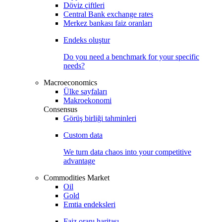
Döviz çiftleri
Central Bank exchange rates
Merkez bankası faiz oranları
Endeks oluştur
Do you need a benchmark for your specific
needs?
Macroeconomics
Ülke sayfaları
Makroekonomi
Consensus
Görüş birliği tahminleri
Custom data
We turn data chaos into your competitive
advantage
Commodities Market
Oil
Gold
Emtia endeksleri
Faiz oranı haritası