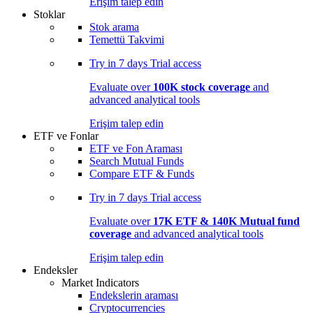
Erişim talep edin
Stoklar
Stok arama
Temettü Takvimi
Try in
7 days
Trial access
Evaluate over
100K stock coverage
and
advanced analytical tools
Erişim talep edin
ETF ve Fonlar
ETF ve Fon Araması
Search Mutual Funds
Compare ETF & Funds
Try in
7 days
Trial access
Evaluate over
17K ETF & 140K Mutual fund
coverage
and advanced analytical tools
Erişim talep edin
Endeksler
Market Indicators
Endekslerin araması
Cryptocurrencies