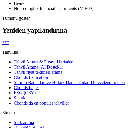
Bearer
Non-complex financial instruments (MiFID)
Tümünü göster
Yeniden yapılandırma
***
Tahviller
Tahvil Arama & Piyasa Haritaları
Tahvil Arama (AI Destekli)
Tahvil fiyat teklifleri arama
Cbonds Estimation
Yatırım Bankaları ve Hukuk Danışmanları Derecelendirmeleri
Cbonds Pages
ESG (ÇSY)
Sukuk
Cbonds'da en popüler tahviller
Stoklar
Stok arama
Temettü Takvimi