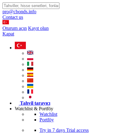
pro@cbonds.info
Contact us
Oturum açın
Kayıt olun
Kapat
Tahvil tarayıcı
Watchlist & Portföy
Watchlist
Portföy
Try in
7 days
Trial access