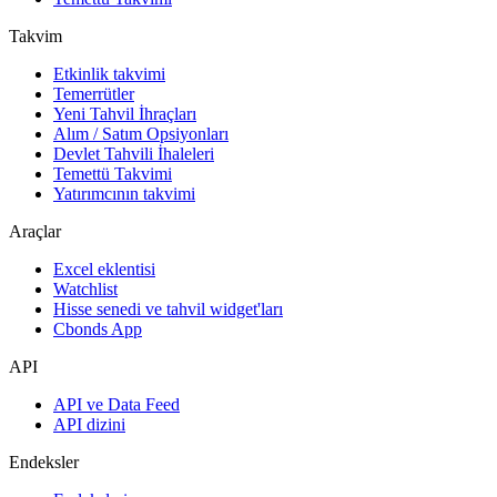
Takvim
Etkinlik takvimi
Temerrütler
Yeni Tahvil İhraçları
Alım / Satım Opsiyonları
Devlet Tahvili İhaleleri
Temettü Takvimi
Yatırımcının takvimi
Araçlar
Excel eklentisi
Watchlist
Hisse senedi ve tahvil widget'ları
Cbonds App
API
API ve Data Feed
API dizini
Endeksler