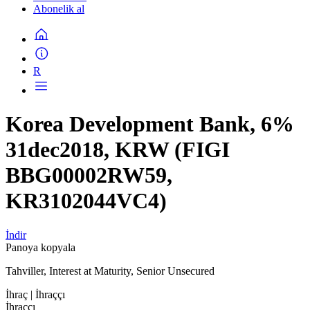
Abonelik al
R
Korea Development Bank, 6%
31dec2018, KRW (FIGI
BBG00002RW59,
KR3102044VC4)
İndir
Panoya kopyala
Tahviller, Interest at Maturity, Senior Unsecured
İhraç
| İhraççı
İhraççı