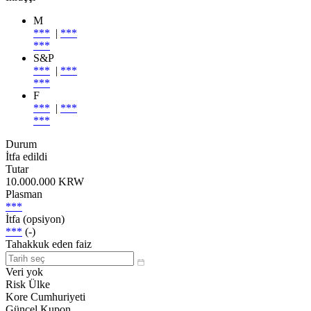
M
***
|
***
***
S&P
***
|
***
***
F
***
|
***
***
Durum
İtfa edildi
Tutar
10.000.000 KRW
Plasman
***
İtfa (opsiyon)
***
(-)
Tahakkuk eden faiz
Veri yok
Risk Ülke
Kore Cumhuriyeti
Güncel Kupon