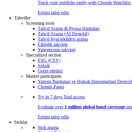
Track your portfolio easily with Cbonds Watchlist
Erişim talep edin
Tahviller
Screening tools
Tahvil Arama & Piyasa Haritaları
Tahvil Arama (AI Destekli)
Tahvil fiyat teklifleri arama
Etkinlik takvimi
Yatırımcının takvimi
Specialized section
ESG (ÇSY)
Sukuk
Getiri eğrileri
Market participants
Yatırım Bankaları ve Hukuk Danışmanları Derecel
Cbonds Pages
Try in
7 days
Trial access
Evaluate over
1 million global bond coverage
and
Erişim talep edin
Stoklar
Stok arama