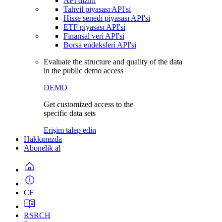
API dizini
Tahvil piyasası API'si
Hisse senedi piyasası API'si
ETF piyasası API'si
Finansal veri API'si
Borsa endeksleri API'si
Evaluate the structure and quality of the data
in the public demo access
DEMO
Get customized access to the
specific data sets
Erişim talep edin
Hakkımızda
Abonelik al
CF
RSRCH