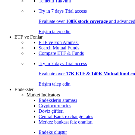
Temettü Takvimi
Try in
7 days
Trial access
Evaluate over
100K stock coverage
and advanced 
Erişim talep edin
ETF ve Fonlar
ETF ve Fon Araması
Search Mutual Funds
Compare ETF & Funds
Try in
7 days
Trial access
Evaluate over
17K ETF & 140K Mutual fund co
Erişim talep edin
Endeksler
Market Indicators
Endekslerin araması
Cryptocurrencies
Döviz çiftleri
Central Bank exchange rates
Merkez bankası faiz oranları
Endeks oluştur