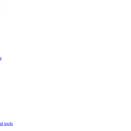
?
e
l tools