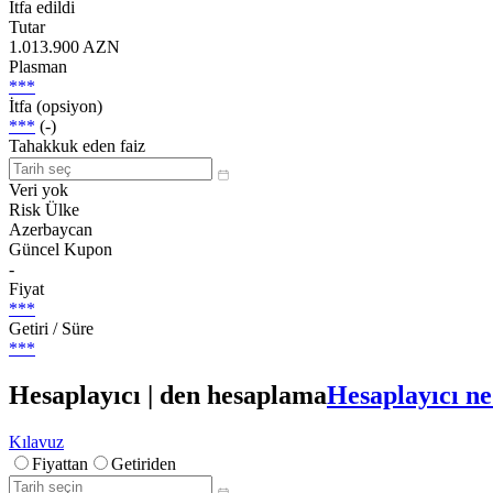
İtfa edildi
Tutar
1.013.900 AZN
Plasman
***
İtfa (opsiyon)
***
(-)
Tahakkuk eden faiz
Veri yok
Risk Ülke
Azerbaycan
Güncel Kupon
-
Fiyat
***
Getiri / Süre
***
Hesaplayıcı | den hesaplama
Hesaplayıcı ne
Kılavuz
Fiyattan
Getiriden