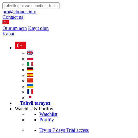
pro@cbonds.info
Contact us
Oturum açın
Kayıt olun
Kapat
Tahvil tarayıcı
Watchlist & Portföy
Watchlist
Portföy
Try in
7 days
Trial access