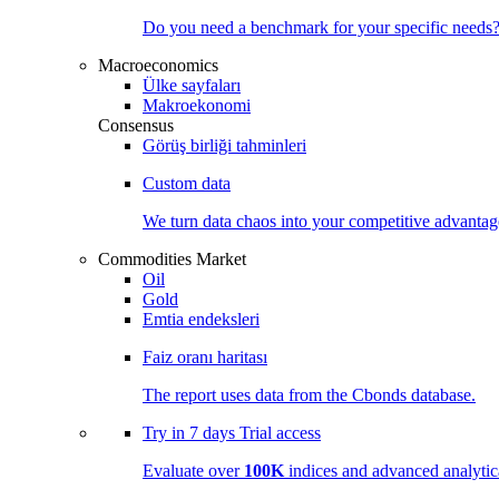
Do you need a benchmark for your specific needs
Macroeconomics
Ülke sayfaları
Makroekonomi
Consensus
Görüş birliği tahminleri
Custom data
We turn data chaos into your competitive
advantag
Commodities Market
Oil
Gold
Emtia endeksleri
Faiz oranı haritası
The report uses data from the Cbonds database.
Try in
7 days
Trial access
Evaluate over
100K
indices and advanced analytica