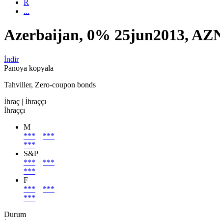
R
...
Azerbaijan, 0% 25jun2013, A
İndir
Panoya kopyala
Tahviller, Zero-coupon bonds
İhraç
| İhraççı
İhraççı
M
***
|
***
***
S&P
***
|
***
***
F
***
|
***
***
Durum