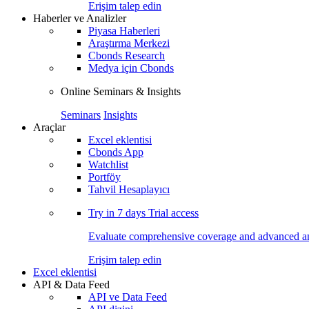
Erişim talep edin
Haberler ve Analizler
Piyasa Haberleri
Araştırma Merkezi
Cbonds Research
Medya için Cbonds
Online Seminars & Insights
Seminars
Insights
Araçlar
Excel eklentisi
Cbonds App
Watchlist
Portföy
Tahvil Hesaplayıcı
Try in
7 days
Trial access
Evaluate comprehensive coverage and advanced ana
Erişim talep edin
Excel eklentisi
API & Data Feed
API ve Data Feed