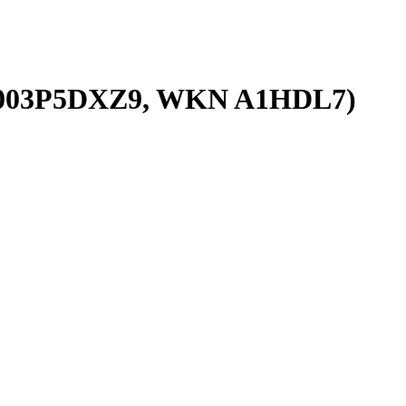
BG003P5DXZ9, WKN A1HDL7)