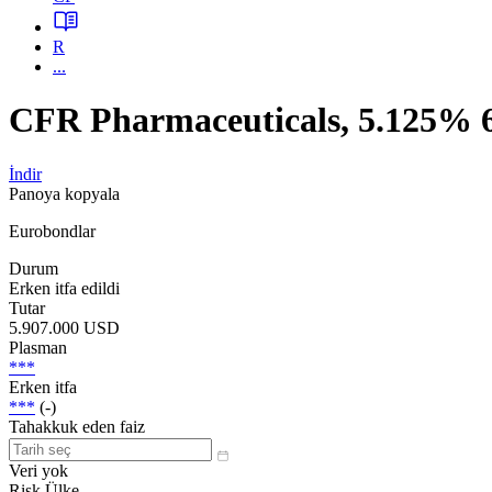
R
...
CFR Pharmaceuticals, 5.125
İndir
Panoya kopyala
Eurobondlar
Durum
Erken itfa edildi
Tutar
5.907.000 USD
Plasman
***
Erken itfa
***
(-)
Tahakkuk eden faiz
Veri yok
Risk Ülke