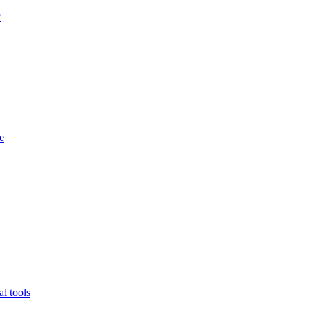
?
e
l tools