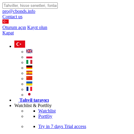
pro@cbonds.info
Contact us
Oturum açın
Kayıt olun
Kapat
Tahvil tarayıcı
Watchlist & Portföy
Watchlist
Portföy
Try in
7 days
Trial access