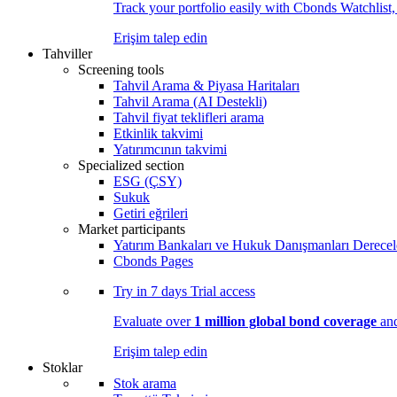
Track your portfolio easily with Cbonds Watchlist
Erişim talep edin
Tahviller
Screening tools
Tahvil Arama & Piyasa Haritaları
Tahvil Arama (AI Destekli)
Tahvil fiyat teklifleri arama
Etkinlik takvimi
Yatırımcının takvimi
Specialized section
ESG (ÇSY)
Sukuk
Getiri eğrileri
Market participants
Yatırım Bankaları ve Hukuk Danışmanları Derecel
Cbonds Pages
Try in
7 days
Trial access
Evaluate over
1 million global bond coverage
and
Erişim talep edin
Stoklar
Stok arama