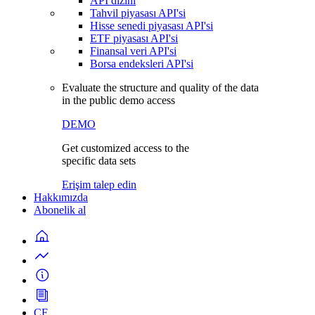
API dizini
Tahvil piyasası API'si
Hisse senedi piyasası API'si
ETF piyasası API'si
Finansal veri API'si
Borsa endeksleri API'si
Evaluate the structure and quality of the data
in the public demo access
DEMO
Get customized access to the
specific data sets
Erişim talep edin
Hakkımızda
Abonelik al
CF