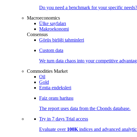
Do you need a benchmark for your specific needs
Macroeconomics
Ülke sayfaları
Makroekonomi
Consensus
Görüş birliği tahminleri
Custom data
We turn data chaos into your competitive
advantag
Commodities Market
Oil
Gold
Emtia endeksleri
Faiz oranı haritası
The report uses data from the Cbonds database.
Try in
7 days
Trial access
Evaluate over
100K
indices and advanced analytica