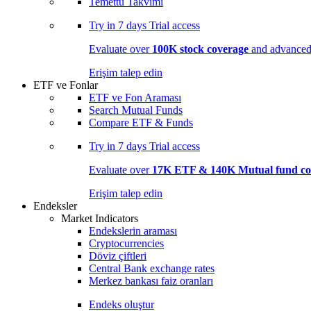
Temettü Takvimi
Try in
7 days
Trial access
Evaluate over
100K stock coverage
and advanced 
Erişim talep edin
ETF ve Fonlar
ETF ve Fon Araması
Search Mutual Funds
Compare ETF & Funds
Try in
7 days
Trial access
Evaluate over
17K ETF & 140K Mutual fund co
Erişim talep edin
Endeksler
Market Indicators
Endekslerin araması
Cryptocurrencies
Döviz çiftleri
Central Bank exchange rates
Merkez bankası faiz oranları
Endeks oluştur