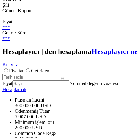
Şili
Güncel Kupon
-
Fiyat
***
Getiri / Süre
***
Hesaplayıcı | den hesaplama
Hesaplayıcı ne
Kılavuz
Fiyattan
Getiriden
Fiyat
Nominal değerin yüzdesi
Hesaplamak
Plasman hacmi
300.000.000 USD
Ödenmemiş Tutar
5.907.000 USD
Minimum işlem lotu
200.000 USD
Common Code RegS