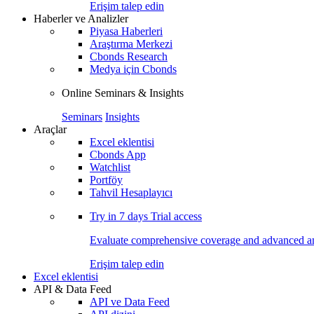
Erişim talep edin
Haberler ve Analizler
Piyasa Haberleri
Araştırma Merkezi
Cbonds Research
Medya için Cbonds
Online Seminars & Insights
Seminars
Insights
Araçlar
Excel eklentisi
Cbonds App
Watchlist
Portföy
Tahvil Hesaplayıcı
Try in
7 days
Trial access
Evaluate comprehensive coverage and advanced ana
Erişim talep edin
Excel eklentisi
API & Data Feed
API ve Data Feed