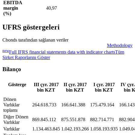
EBITDA
margin
40,97
(%)
UFRS göstergeleri
Cbonds tarafından sağlanan veriler
Methodology
new
Full IFRS financial statements data with indicator charts
Tüm
Şirket Raporlarını Göster
Bilanço
Gösterge
III çyr. 2017
II çyr. 2017
I çyr. 2017
IV çyr.
bin KZT
bin KZT
bin KZT
bin 
Dönen
Varlıklar
264.618.733
166.641.388
175.479.164
166.143
toplamı
Diğer Dönen
869.845.112
875.551.878
882.714.771
882.904
Varlıklar
Varlıklar
1.134.463.845
1.042.193.266
1.058.193.935
1.049.0