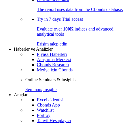
The report uses data from the Cbonds database.
Try in
7 days
Trial access
Evaluate over
100K
indices and advanced
analytical tools
Erişim talep edin
Haberler ve Analizler
Piyasa Haberleri
Araştırma Merkezi
Cbonds Research
Medya için Cbonds
Online Seminars & Insights
Seminars
Insights
Araçlar
Excel eklentisi
Cbonds App
Watchlist
Portföy
Tahvil Hesaplayıcı