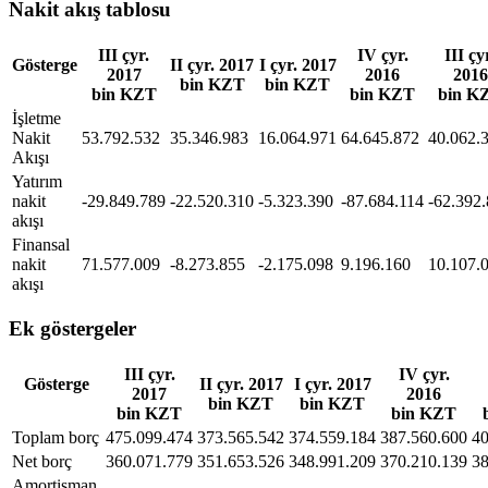
Nakit akış tablosu
III çyr.
IV çyr.
III çy
Gösterge
II çyr. 2017
I çyr. 2017
2017
2016
2016
bin KZT
bin KZT
bin KZT
bin KZT
bin K
İşletme
Nakit
53.792.532
35.346.983
16.064.971
64.645.872
40.062.
Akışı
Yatırım
nakit
-29.849.789
-22.520.310
-5.323.390
-87.684.114
-62.392
akışı
Finansal
nakit
71.577.009
-8.273.855
-2.175.098
9.196.160
10.107.
akışı
Ek göstergeler
III çyr.
IV çyr.
Gösterge
II çyr. 2017
I çyr. 2017
2017
2016
bin KZT
bin KZT
bin KZT
bin KZT
Toplam borç
475.099.474
373.565.542
374.559.184
387.560.600
40
Net borç
360.071.779
351.653.526
348.991.209
370.210.139
38
Amortisman,