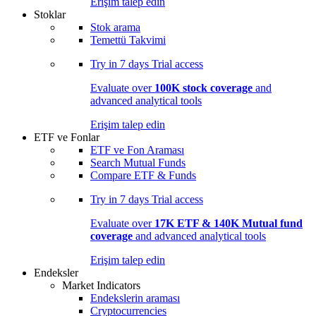
Erişim talep edin
Stoklar
Stok arama
Temettü Takvimi
Try in
7 days
Trial access
Evaluate over
100K stock coverage
and
advanced analytical tools
Erişim talep edin
ETF ve Fonlar
ETF ve Fon Araması
Search Mutual Funds
Compare ETF & Funds
Try in
7 days
Trial access
Evaluate over
17K ETF & 140K Mutual fund
coverage
and advanced analytical tools
Erişim talep edin
Endeksler
Market Indicators
Endekslerin araması
Cryptocurrencies