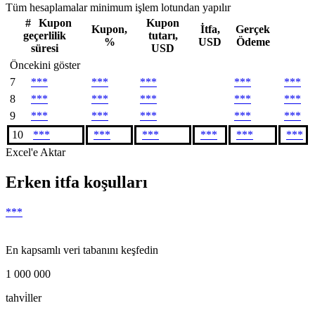
Tüm hesaplamalar minimum işlem lotundan yapılır
#
Kupon
Kupon
Kupon,
İtfa,
Gerçek
geçerlilik
tutarı,
%
USD
Ödeme
süresi
USD
Öncekini göster
7
***
***
***
***
***
8
***
***
***
***
***
9
***
***
***
***
***
10
***
***
***
***
***
***
Excel'e Aktar
Erken itfa koşulları
***
En kapsamlı veri tabanını keşfedin
1 000 000
tahvi̇ller