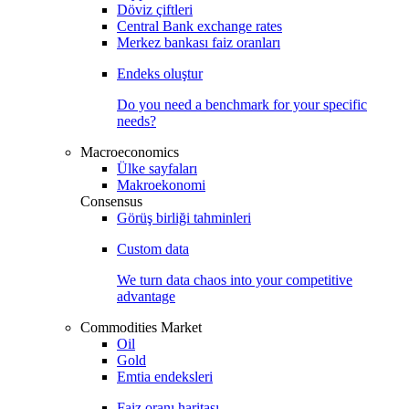
Döviz çiftleri
Central Bank exchange rates
Merkez bankası faiz oranları
Endeks oluştur
Do you need a benchmark for your specific
needs?
Macroeconomics
Ülke sayfaları
Makroekonomi
Consensus
Görüş birliği tahminleri
Custom data
We turn data chaos into your competitive
advantage
Commodities Market
Oil
Gold
Emtia endeksleri
Faiz oranı haritası