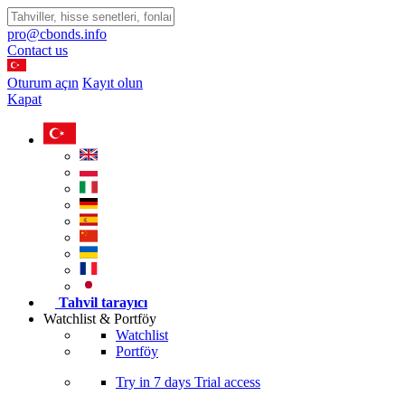
pro@cbonds.info
Contact us
Oturum açın
Kayıt olun
Kapat
Tahvil tarayıcı
Watchlist & Portföy
Watchlist
Portföy
Try in
7 days
Trial access