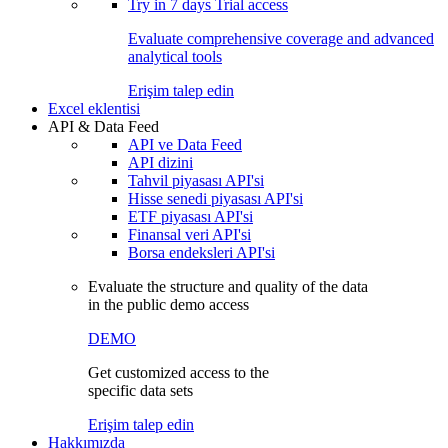
Try in
7 days
Trial access
Evaluate comprehensive coverage and advanced
analytical tools
Erişim talep edin
Excel eklentisi
API & Data Feed
API ve Data Feed
API dizini
Tahvil piyasası API'si
Hisse senedi piyasası API'si
ETF piyasası API'si
Finansal veri API'si
Borsa endeksleri API'si
Evaluate the structure and quality of the data
in the public demo access
DEMO
Get customized access to the
specific data sets
Erişim talep edin
Hakkımızda