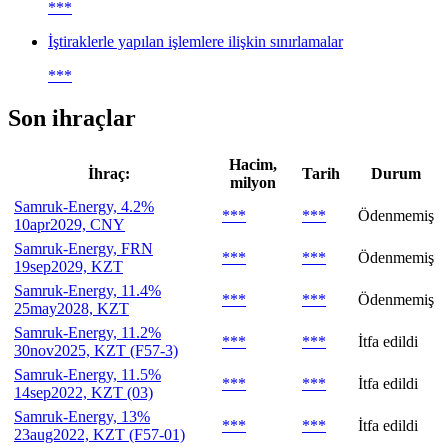
***
İştiraklerle yapılan işlemlere ilişkin sınırlamalar
***
Son ihraçlar
Hacim,
İhraç:
Tarih
Durum
milyon
Samruk-Energy, 4.2%
***
***
Ödenmemiş
10apr2029, CNY
Samruk-Energy, FRN
***
***
Ödenmemiş
19sep2029, KZT
Samruk-Energy, 11.4%
***
***
Ödenmemiş
25may2028, KZT
Samruk-Energy, 11.2%
***
***
İtfa edildi
30nov2025, KZT (F57-3)
Samruk-Energy, 11.5%
***
***
İtfa edildi
14sep2022, KZT (03)
Samruk-Energy, 13%
***
***
İtfa edildi
23aug2022, KZT (F57-01)