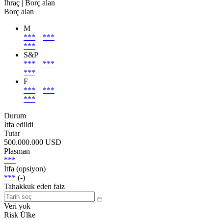
İhraç
| Borç alan
Borç alan
M
***
|
***
***
S&P
***
|
***
***
F
***
|
***
***
Durum
İtfa edildi
Tutar
500.000.000 USD
Plasman
***
İtfa (opsiyon)
***
(-)
Tahakkuk eden faiz
Veri yok
Risk Ülke