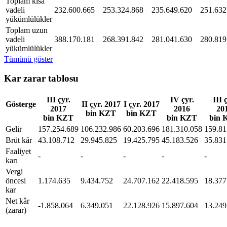
Toplam kısa
vadeli
232.600.665
253.324.868
235.649.620
251.632
yükümlülükler
Toplam uzun
vadeli
388.170.181
268.391.842
281.041.630
280.819
yükümlülükler
Tümünü göster
Kar zarar tablosu
III çyr.
IV çyr.
III 
Gösterge
II çyr. 2017
I çyr. 2017
2017
2016
20
bin KZT
bin KZT
bin KZT
bin KZT
bin 
Gelir
157.254.689
106.232.986
60.203.696
181.310.058
159.81
Brüt kâr
43.108.712
29.945.825
19.425.795
45.183.526
35.831
Faaliyet
-
-
-
-
-
karı
Vergi
öncesi
1.174.635
9.434.752
24.707.162
22.418.595
18.377
kar
Net kâr
-1.858.064
6.349.051
22.128.926
15.897.604
13.249
(zarar)