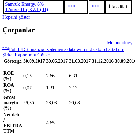
Samruk-Energy, 6%
***
***
İtfa edildi
12nov2015, KZT (01)
Hepsini göster
Çarpanlar
Methodology
new
Full IFRS financial statements data with indicator charts
Tüm
Şirket Raporlarını Göster
Gösterge
30.09.2017
30.06.2017
31.03.2017
31.12.2016
30.09.201
ROE
0,15
2,66
6,31
(%)
ROA
0,07
1,31
3,13
(%)
Gross
margin
29,35
28,03
26,68
(%)
Net debt
/
4,65
EBITDA
TTM