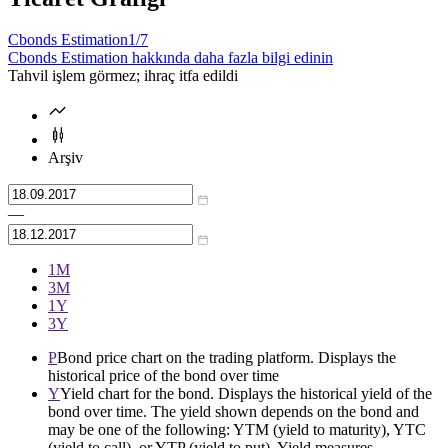
Cbonds Estimation
1/7
Cbonds Estimation hakkında daha fazla bilgi edinin
Tahvil işlem görmez; ihraç itfa edildi
Arşiv
—
1М
3М
1Y
3Y
P
Bond price chart on the trading platform. Displays the
historical price of the bond over time
Y
Yield chart for the bond. Displays the historical yield of the
bond over time. The yield shown depends on the bond and
may be one of the following: YTM (yield to maturity), YTC
(yield to call), or YTP (yield to put). Yield measures