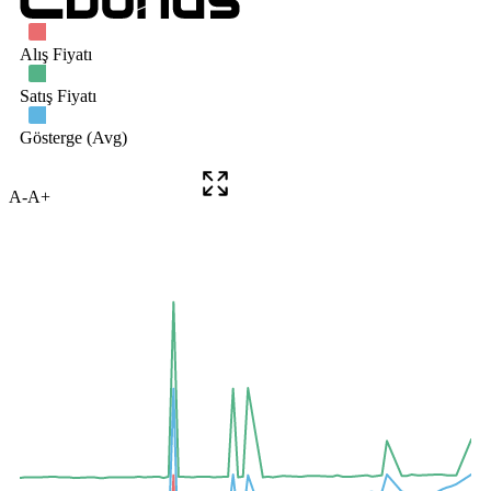
A-
A+