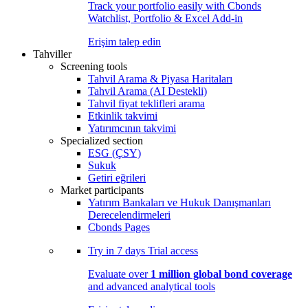
Track your portfolio easily with Cbonds
Watchlist, Portfolio & Excel Add-in
Erişim talep edin
Tahviller
Screening tools
Tahvil Arama & Piyasa Haritaları
Tahvil Arama (AI Destekli)
Tahvil fiyat teklifleri arama
Etkinlik takvimi
Yatırımcının takvimi
Specialized section
ESG (ÇSY)
Sukuk
Getiri eğrileri
Market participants
Yatırım Bankaları ve Hukuk Danışmanları
Derecelendirmeleri
Cbonds Pages
Try in
7 days
Trial access
Evaluate over
1 million global bond coverage
and advanced analytical tools