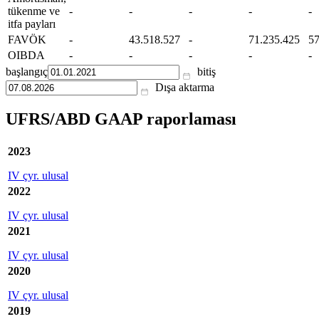
tükenme ve
-
-
-
-
-
itfa payları
FAVÖK
-
43.518.527
-
71.235.425
57
OIBDA
-
-
-
-
-
başlangıç
bitiş
Dışa aktarma
UFRS/ABD GAAP raporlaması
2023
IV çyr. ulusal
2022
IV çyr. ulusal
2021
IV çyr. ulusal
2020
IV çyr. ulusal
2019