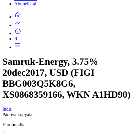
Abonelik al
R
Samruk-Energy, 3.75%
20dec2017, USD (FIGI
BBG003Q5K8G6,
XS0868359166, WKN A1HD90)
İndir
Panoya kopyala
Eurobondlar