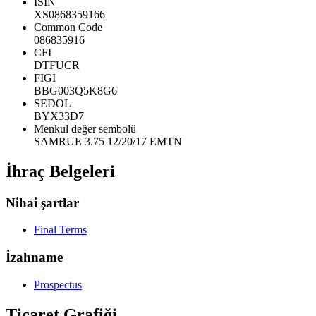
ISIN
XS0868359166
Common Code
086835916
CFI
DTFUCR
FIGI
BBG003Q5K8G6
SEDOL
BYX33D7
Menkul değer sembolü
SAMRUE 3.75 12/20/17 EMTN
İhraç Belgeleri
Nihai şartlar
Final Terms
İzahname
Prospectus
Ticaret Grafiği