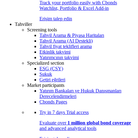
Track your portfolio easily with Cbonds
Watchlist, Portfolio & Excel Add-in
Erişim talep edin
Tahviller
Screening tools
Tahvil Arama & Piyasa Haritaları
Tahvil Arama (AI Destekli)
Tahvil fiyat teklifleri arama
Etkinlik takvimi
Yatırımcının takvimi
Specialized section
ESG (ÇSY)
Sukuk
Getiri eğrileri
Market participants
Yatırım Bankaları ve Hukuk Danışmanları
Derecelendirmeleri
Cbonds Pages
Try in
7 days
Trial access
Evaluate over
1 million global bond coverage
and advanced analytical tools