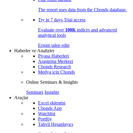
The report uses data from the Cbonds database.
Try in
7 days
Trial access
Evaluate over
100K
indices and advanced
analytical tools
Erişim talep edin
Haberler ve Analizler
Piyasa Haberleri
Araştırma Merkezi
Cbonds Research
Medya için Cbonds
Online Seminars & Insights
Seminars
Insights
Araçlar
Excel eklentisi
Cbonds App
Watchlist
Portföy
Tahvil Hesaplayıcı