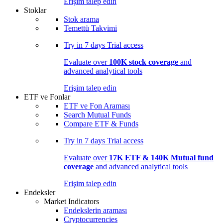
Erişim talep edin
Stoklar
Stok arama
Temettü Takvimi
Try in
7 days
Trial access
Evaluate over
100K stock coverage
and
advanced analytical tools
Erişim talep edin
ETF ve Fonlar
ETF ve Fon Araması
Search Mutual Funds
Compare ETF & Funds
Try in
7 days
Trial access
Evaluate over
17K ETF & 140K Mutual fund
coverage
and advanced analytical tools
Erişim talep edin
Endeksler
Market Indicators
Endekslerin araması
Cryptocurrencies