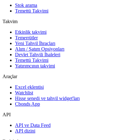
Stok arama
Temettü Takvimi
Takvim
Etkinlik takvimi
Temerrütler
Yeni Tahvil İhraçları
Alım / Satım Opsiyonları
Devlet Tahvili İhaleleri
Temettü Takvimi
Yatırımcının takvimi
Araçlar
Excel eklentisi
Watchlist
Hisse senedi ve tahvil widget'ları
Cbonds App
API
API ve Data Feed
API dizini