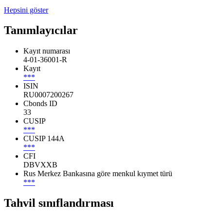
Hepsini göster
Tanımlayıcılar
Kayıt numarası
4-01-36001-R
Kayıt
***
ISIN
RU0007200267
Cbonds ID
33
CUSIP
***
CUSIP 144A
***
CFI
DBVXXB
Rus Merkez Bankasına göre menkul kıymet türü
***
Tahvil sınıflandırması