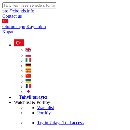
pro@cbonds.info
Contact us
Oturum açın
Kayıt olun
Kapat
Tahvil tarayıcı
Watchlist & Portföy
Watchlist
Portföy
Try in
7 days
Trial access