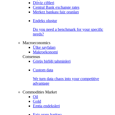
Döviz çiftleri
Central Bank exchange rates
Merkez bankası faiz oranları
Endeks oluştur
Do you need a benchmark for your specific
needs?
Macroeconomics
Ülke sayfaları
Makroekonomi
Consensus
Görüş birliği tahminleri
Custom data
We turn data chaos into your competitive
advantage
Commodities Market
Oil
Gold
Emtia endeksleri
Faiz oranı haritası