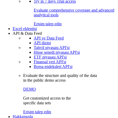
Try in
7 days
Trial access
Evaluate comprehensive coverage and advanced
analytical tools
Erişim talep edin
Excel eklentisi
API & Data Feed
API ve Data Feed
API dizini
Tahvil piyasası API'si
Hisse senedi piyasası API'si
ETF piyasası API'si
Finansal veri API'si
Borsa endeksleri API'si
Evaluate the structure and quality of the data
in the public demo access
DEMO
Get customized access to the
specific data sets
Erişim talep edin
Hakkımızda