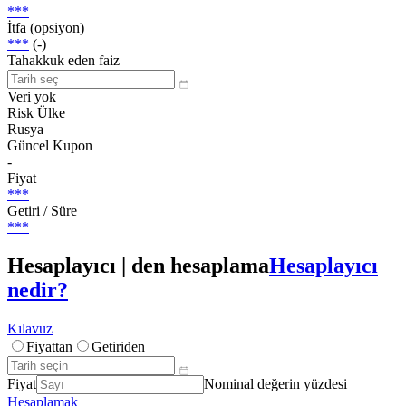
***
İtfa (opsiyon)
***
(-)
Tahakkuk eden faiz
Veri yok
Risk Ülke
Rusya
Güncel Kupon
-
Fiyat
***
Getiri / Süre
***
Hesaplayıcı | den hesaplama
Hesaplayıcı
nedir?
Kılavuz
Fiyattan
Getiriden
Fiyat
Nominal değerin yüzdesi
Hesaplamak