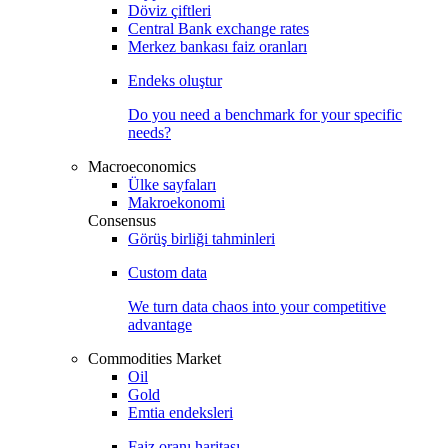
Döviz çiftleri
Central Bank exchange rates
Merkez bankası faiz oranları
Endeks oluştur
Do you need a benchmark for your specific
needs?
Macroeconomics
Ülke sayfaları
Makroekonomi
Consensus
Görüş birliği tahminleri
Custom data
We turn data chaos into your competitive
advantage
Commodities Market
Oil
Gold
Emtia endeksleri
Faiz oranı haritası