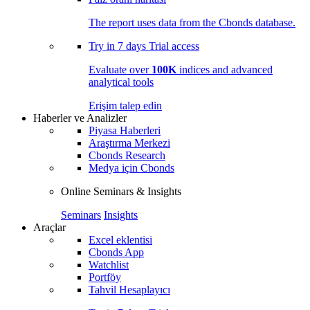
The report uses data from the Cbonds database.
Try in
7 days
Trial access
Evaluate over
100K
indices and advanced
analytical tools
Erişim talep edin
Haberler ve Analizler
Piyasa Haberleri
Araştırma Merkezi
Cbonds Research
Medya için Cbonds
Online Seminars & Insights
Seminars
Insights
Araçlar
Excel eklentisi
Cbonds App
Watchlist
Portföy
Tahvil Hesaplayıcı