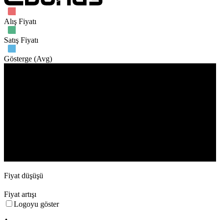
Alış Fiyatı
Satış Fiyatı
Gösterge (Avg)
İşlem hacmi
11. Sep
25. Sep
9. Oct
23. Oct
6. Nov
20. Nov
Fiyat düşüşü
Fiyat artışı
Logoyu göster