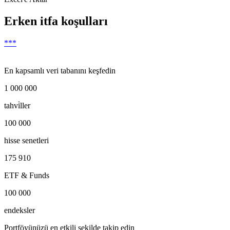
Erken itfa koşulları
***
En kapsamlı veri tabanını keşfedin
1 000 000
tahvi̇ller
100 000
hisse senetleri
175 910
ETF & Funds
100 000
endeksler
Portföyünüzü en etkili şekilde takip edin