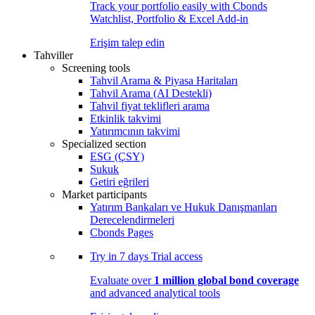
Track your portfolio easily with Cbonds
Watchlist, Portfolio & Excel Add-in
Erişim talep edin
Tahviller
Screening tools
Tahvil Arama & Piyasa Haritaları
Tahvil Arama (AI Destekli)
Tahvil fiyat teklifleri arama
Etkinlik takvimi
Yatırımcının takvimi
Specialized section
ESG (ÇSY)
Sukuk
Getiri eğrileri
Market participants
Yatırım Bankaları ve Hukuk Danışmanları
Derecelendirmeleri
Cbonds Pages
Try in
7 days
Trial access
Evaluate over
1 million global bond coverage
and advanced analytical tools