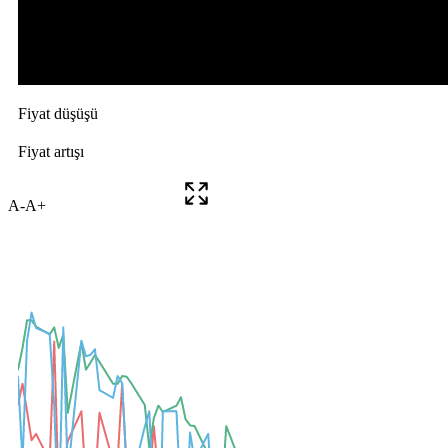
A-
A+