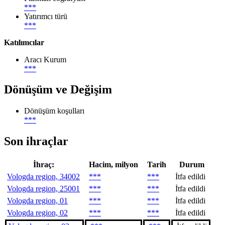
***
Yatırımcı türü
***
Katılımcılar
Aracı Kurum
***
Dönüşüm ve Değişim
Dönüşüm koşulları
***
Son ihraçlar
İhraç:
Hacim, milyon
Tarih
Durum
Vologda region, 34002
***
***
İtfa edildi
Vologda region, 25001
***
***
İtfa edildi
Vologda region, 01
***
***
İtfa edildi
Vologda region, 02
***
***
İtfa edildi