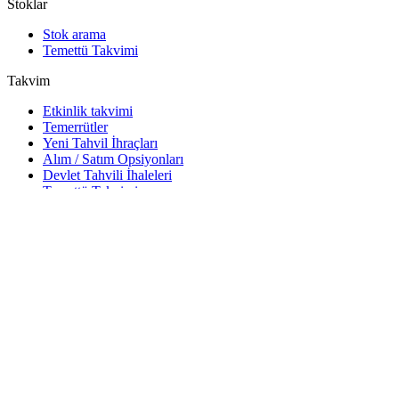
Stoklar
Stok arama
Temettü Takvimi
Takvim
Etkinlik takvimi
Temerrütler
Yeni Tahvil İhraçları
Alım / Satım Opsiyonları
Devlet Tahvili İhaleleri
Temettü Takvimi
Yatırımcının takvimi
Araçlar
Excel eklentisi
Watchlist
Hisse senedi ve tahvil widget'ları
Cbonds App
API
API ve Data Feed
API dizini