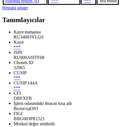
Vologda region, 03
***
***
İtfa edildi
Hepsini göster
Tanımlayıcılar
Kayıt numarası
RU34003VLG0
Kayıt
***
ISIN
RU000A0JTF68
Cbonds ID
32965
CUSIP
***
CUSIP 144A
***
CFI
DBFXFB
İşlem odasındaki ihracın kısa adı
ВологодОб3
FIGI
BBG003PR1521
Menkul değer sembolü