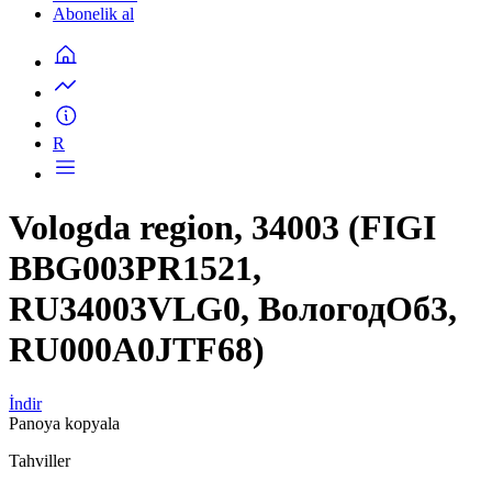
Abonelik al
R
Vologda region, 34003 (FIGI
BBG003PR1521,
RU34003VLG0, ВологодОб3,
RU000A0JTF68)
İndir
Panoya kopyala
Tahviller