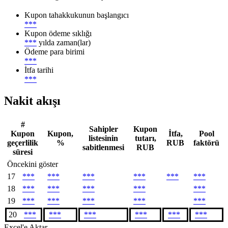
Kupon tahakkukunun başlangıcı
***
Kupon ödeme sıklığı
***
yılda zaman(lar)
Ödeme para birimi
***
İtfa tarihi
***
Nakit akışı
#
Sahipler
Kupon
Kupon
Kupon,
İtfa,
Pool
listesinin
tutarı,
geçerlilik
%
RUB
faktörü
sabitlenmesi
RUB
süresi
Öncekini göster
17
***
***
***
***
***
***
18
***
***
***
***
***
19
***
***
***
***
***
20
***
***
***
***
***
***
Excel'e Aktar