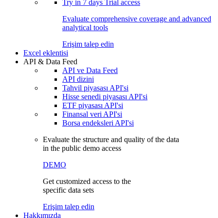
Try in
7 days
Trial access
Evaluate comprehensive coverage and advanced
analytical tools
Erişim talep edin
Excel eklentisi
API & Data Feed
API ve Data Feed
API dizini
Tahvil piyasası API'si
Hisse senedi piyasası API'si
ETF piyasası API'si
Finansal veri API'si
Borsa endeksleri API'si
Evaluate the structure and quality of the data
in the public demo access
DEMO
Get customized access to the
specific data sets
Erişim talep edin
Hakkımızda