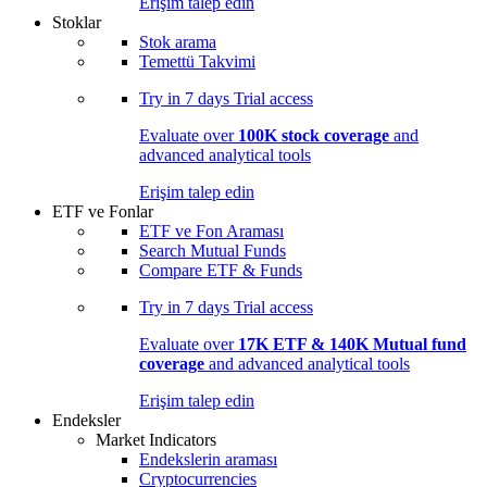
Erişim talep edin
Stoklar
Stok arama
Temettü Takvimi
Try in
7 days
Trial access
Evaluate over
100K stock coverage
and
advanced analytical tools
Erişim talep edin
ETF ve Fonlar
ETF ve Fon Araması
Search Mutual Funds
Compare ETF & Funds
Try in
7 days
Trial access
Evaluate over
17K ETF & 140K Mutual fund
coverage
and advanced analytical tools
Erişim talep edin
Endeksler
Market Indicators
Endekslerin araması
Cryptocurrencies