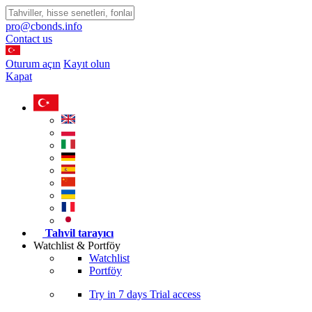
pro@cbonds.info
Contact us
Oturum açın
Kayıt olun
Kapat
Tahvil tarayıcı
Watchlist & Portföy
Watchlist
Portföy
Try in
7 days
Trial access