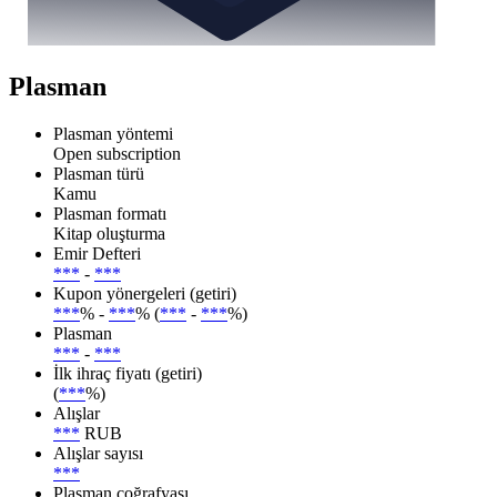
Plasman
Plasman yöntemi
Open subscription
Plasman türü
Kamu
Plasman formatı
Kitap oluşturma
Emir Defteri
***
-
***
Kupon yönergeleri (getiri)
***
% -
***
% (
***
-
***
%)
Plasman
***
-
***
İlk ihraç fiyatı (getiri)
(
***
%)
Alışlar
***
RUB
Alışlar sayısı
***
Plasman coğrafyası