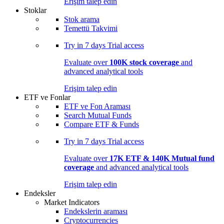
Erişim talep edin
Stoklar
Stok arama
Temettü Takvimi
Try in
7 days
Trial access
Evaluate over
100K stock coverage
and
advanced analytical tools
Erişim talep edin
ETF ve Fonlar
ETF ve Fon Araması
Search Mutual Funds
Compare ETF & Funds
Try in
7 days
Trial access
Evaluate over
17K ETF & 140K Mutual fund
coverage
and advanced analytical tools
Erişim talep edin
Endeksler
Market Indicators
Endekslerin araması
Cryptocurrencies