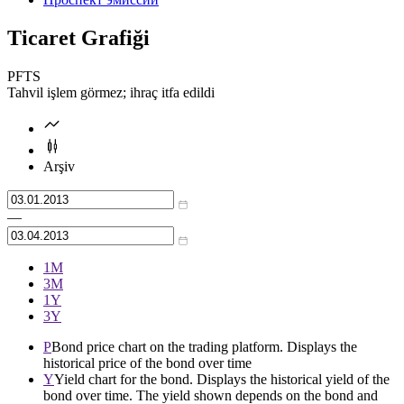
Ticaret Grafiği
PFTS
Tahvil işlem görmez; ihraç itfa edildi
Arşiv
—
1М
3М
1Y
3Y
P
Bond price chart on the trading platform. Displays the
historical price of the bond over time
Y
Yield chart for the bond. Displays the historical yield of the
bond over time. The yield shown depends on the bond and