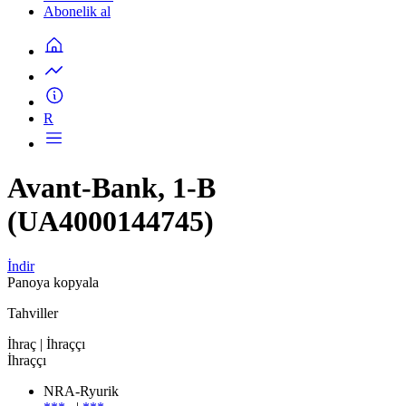
Abonelik al
R
Avant-Bank, 1-B
(UA4000144745)
İndir
Panoya kopyala
Tahviller
İhraç
| İhraççı
İhraççı
NRA-Ryurik