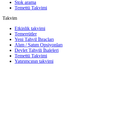
Stok arama
Temettü Takvimi
Takvim
Etkinlik takvimi
Temerrütler
Yeni Tahvil İhraçları
Alım / Satım Opsiyonları
Devlet Tahvili İhaleleri
Temettü Takvimi
Yatırımcının takvimi
Araçlar
Excel eklentisi
Watchlist
Hisse senedi ve tahvil widget'ları
Cbonds App
API
API ve Data Feed
API dizini
Endeksler