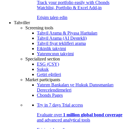
Track your portfolio easily with Cbonds
Watchlist, Portfolio & Excel Add-in
Erişim talep edin
Tahviller
Screening tools
Tahvil Arama & Piyasa Haritaları
Tahvil Arama (AI Destekli)
Tahvil fiyat teklifleri arama
Etkinlik takvimi
Yatırımcının takvimi
Specialized section
ESG (ÇSY)
Sukuk
Getiri eğrileri
Market participants
Yatırım Bankaları ve Hukuk Danışmanları
Derecelendirmeleri
Cbonds Pages
Try in
7 days
Trial access
Evaluate over
1 million global bond coverage
and advanced analytical tools