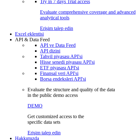
Try in
7 days
Trial access
Evaluate comprehensive coverage and advanced
analytical tools
Erişim talep edin
Excel eklentisi
API & Data Feed
API ve Data Feed
API dizini
Tahvil piyasası API'si
Hisse senedi piyasası API'si
ETF piyasası API'si
Finansal veri API'si
Borsa endeksleri API'si
Evaluate the structure and quality of the data
in the public demo access
DEMO
Get customized access to the
specific data sets
Erişim talep edin
Hakkımızda