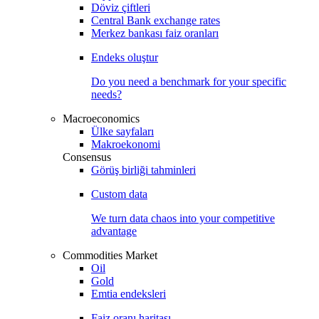
Döviz çiftleri
Central Bank exchange rates
Merkez bankası faiz oranları
Endeks oluştur
Do you need a benchmark for your specific
needs?
Macroeconomics
Ülke sayfaları
Makroekonomi
Consensus
Görüş birliği tahminleri
Custom data
We turn data chaos into your competitive
advantage
Commodities Market
Oil
Gold
Emtia endeksleri
Faiz oranı haritası