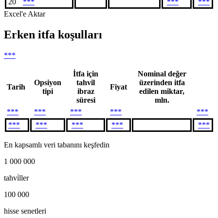
20
***
***
***
Excel'e Aktar
Erken itfa koşulları
***
İtfa için
Nominal değer
Opsiyon
tahvil
üzerinden itfa
Tarih
Fiyat
tipi
ibraz
edilen miktar,
süresi
mln.
***
***
***
***
***
***
***
***
***
***
En kapsamlı veri tabanını keşfedin
1 000 000
tahvi̇ller
100 000
hisse senetleri