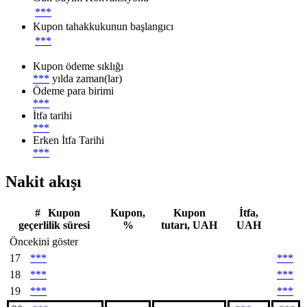
***
Kupon tahakkukunun başlangıcı
***
Kupon ödeme sıklığı
***
yılda zaman(lar)
Ödeme para birimi
***
İtfa tarihi
***
Erken İtfa Tarihi
***
Nakit akışı
#
Kupon
Kupon,
Kupon
İtfa,
geçerlilik süresi
%
tutarı, UAH
UAH
Öncekini göster
17
***
***
18
***
***
19
***
***