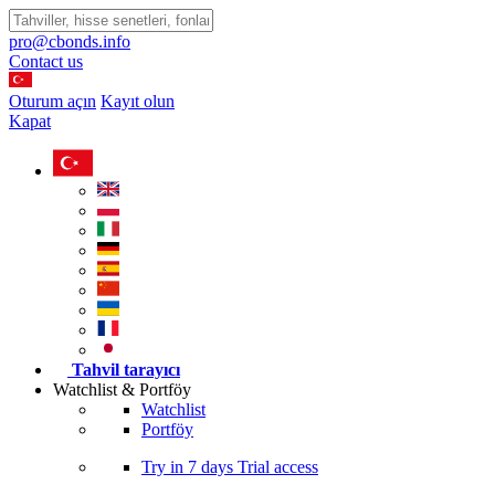
pro@cbonds.info
Contact us
Oturum açın
Kayıt olun
Kapat
Tahvil tarayıcı
Watchlist & Portföy
Watchlist
Portföy
Try in
7 days
Trial access