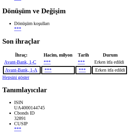
Dönüşüm ve Değişim
Dönüşüm koşulları
***
Son ihraçlar
İhraç:
Hacim, milyon
Tarih
Durum
Avant-Bank, 1-C
***
***
Erken itfa edildi
Avant-Bank, 1-A
***
***
Erken itfa edildi
Hepsini göster
Tanımlayıcılar
ISIN
UA4000144745
Cbonds ID
32891
CUSIP
***