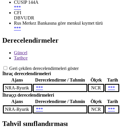
CUSIP 144A
***
CFI
DBVUDR
Rus Merkez Bankasına göre menkul kıymet türü
***
Derecelendirmeler
Güncel
Tarihçe
Geri çekilen derecelendirmeleri göster
İhraç derecelendirmeleri
Ajans
Derecelendirme / Tahmin
Ölçek
Tarih
NRA-Ryurik
***
NCR
***
İhraççı derecelendirmeleri
Ajans
Derecelendirme / Tahmin
Ölçek
Tarih
NRA-Ryurik
***
NCR
***
Tahvil sınıflandırması