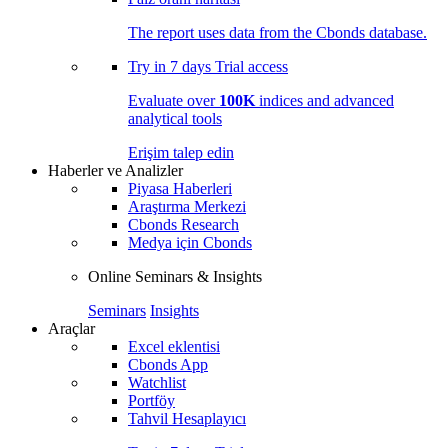
The report uses data from the Cbonds database.
Try in
7 days
Trial access
Evaluate over
100K
indices and advanced
analytical tools
Erişim talep edin
Haberler ve Analizler
Piyasa Haberleri
Araştırma Merkezi
Cbonds Research
Medya için Cbonds
Online Seminars & Insights
Seminars
Insights
Araçlar
Excel eklentisi
Cbonds App
Watchlist
Portföy
Tahvil Hesaplayıcı