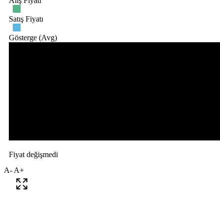
A-
A+