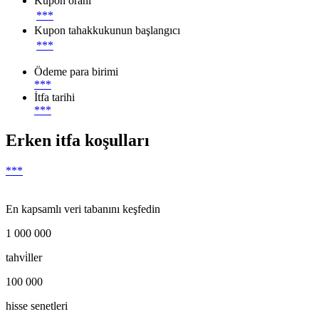
Kupon oranı
***
Kupon tahakkukunun başlangıcı
***
Ödeme para birimi
***
İtfa tarihi
***
Erken itfa koşulları
***
En kapsamlı veri tabanını keşfedin
1 000 000
tahvi̇ller
100 000
hisse senetleri