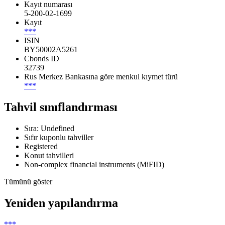
Kayıt numarası
5-200-02-1699
Kayıt
***
ISIN
BY50002A5261
Cbonds ID
32739
Rus Merkez Bankasına göre menkul kıymet türü
***
Tahvil sınıflandırması
Sıra: Undefined
Sıfır kuponlu tahviller
Registered
Konut tahvilleri
Non-complex financial instruments (MiFID)
Tümünü göster
Yeniden yapılandırma
***