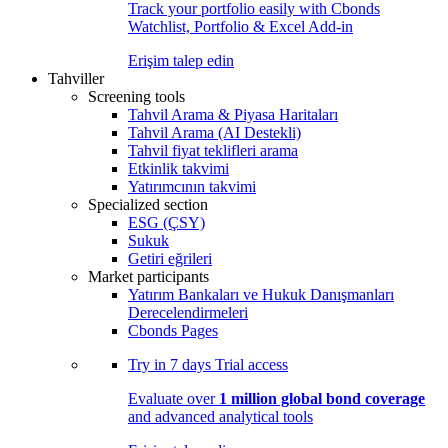
Track your portfolio easily with Cbonds
Watchlist, Portfolio & Excel Add-in
Erişim talep edin
Tahviller
Screening tools
Tahvil Arama & Piyasa Haritaları
Tahvil Arama (AI Destekli)
Tahvil fiyat teklifleri arama
Etkinlik takvimi
Yatırımcının takvimi
Specialized section
ESG (ÇSY)
Sukuk
Getiri eğrileri
Market participants
Yatırım Bankaları ve Hukuk Danışmanları
Derecelendirmeleri
Cbonds Pages
Try in
7 days
Trial access
Evaluate over
1 million global bond coverage
and advanced analytical tools