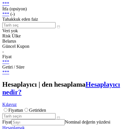
***
İtfa (opsiyon)
***
(-)
Tahakkuk eden faiz
Veri yok
Risk Ülke
Belarus
Güncel Kupon
-
Fiyat
***
Getiri / Süre
***
Hesaplayıcı | den hesaplama
Hesaplayıcı
nedir?
Kılavuz
Fiyattan
Getiriden
Fiyat
Nominal değerin yüzdesi
Hesaplamak