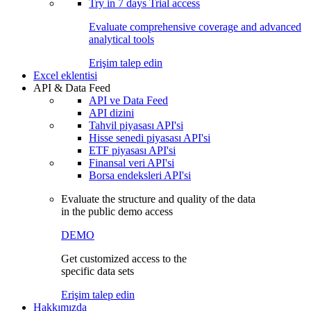
Try in
7 days
Trial access
Evaluate comprehensive coverage and advanced
analytical tools
Erişim talep edin
Excel eklentisi
API & Data Feed
API ve Data Feed
API dizini
Tahvil piyasası API'si
Hisse senedi piyasası API'si
ETF piyasası API'si
Finansal veri API'si
Borsa endeksleri API'si
Evaluate the structure and quality of the data
in the public demo access
DEMO
Get customized access to the
specific data sets
Erişim talep edin
Hakkımızda