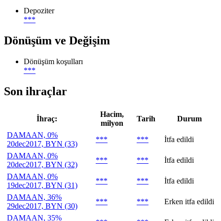
Depoziter
***
Dönüşüm ve Değişim
Dönüşüm koşulları
***
Son ihraçlar
Hacim,
İhraç:
Tarih
Durum
milyon
DAMAAN, 0%
***
***
İtfa edildi
20dec2017, BYN (33)
DAMAAN, 0%
***
***
İtfa edildi
20dec2017, BYN (32)
DAMAAN, 0%
***
***
İtfa edildi
19dec2017, BYN (31)
DAMAAN, 36%
***
***
Erken itfa edildi
29dec2017, BYN (30)
DAMAAN, 35%