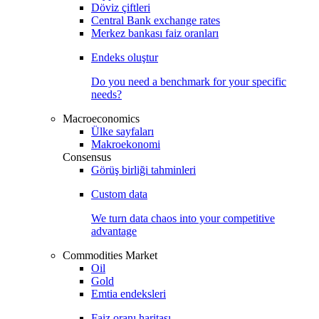
Döviz çiftleri
Central Bank exchange rates
Merkez bankası faiz oranları
Endeks oluştur
Do you need a benchmark for your specific
needs?
Macroeconomics
Ülke sayfaları
Makroekonomi
Consensus
Görüş birliği tahminleri
Custom data
We turn data chaos into your competitive
advantage
Commodities Market
Oil
Gold
Emtia endeksleri
Faiz oranı haritası