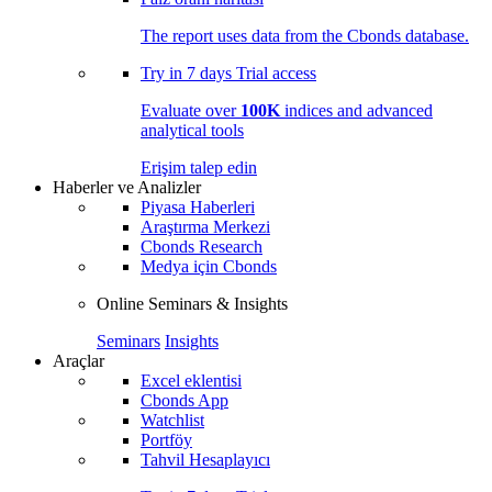
The report uses data from the Cbonds database.
Try in
7 days
Trial access
Evaluate over
100K
indices and advanced
analytical tools
Erişim talep edin
Haberler ve Analizler
Piyasa Haberleri
Araştırma Merkezi
Cbonds Research
Medya için Cbonds
Online Seminars & Insights
Seminars
Insights
Araçlar
Excel eklentisi
Cbonds App
Watchlist
Portföy
Tahvil Hesaplayıcı