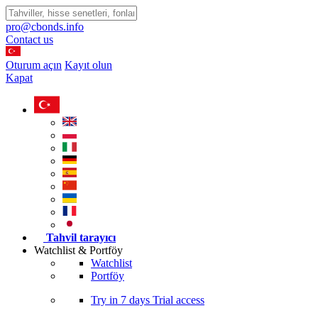
pro@cbonds.info
Contact us
Oturum açın
Kayıt olun
Kapat
Tahvil tarayıcı
Watchlist & Portföy
Watchlist
Portföy
Try in
7 days
Trial access