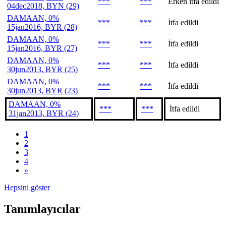
***
***
Erken itfa edildi
04dec2018, BYN (29)
DAMAAN, 0%
***
***
İtfa edildi
15jan2016, BYR (28)
DAMAAN, 0%
***
***
İtfa edildi
15jan2016, BYR (27)
DAMAAN, 0%
***
***
İtfa edildi
30jun2013, BYR (25)
DAMAAN, 0%
***
***
İtfa edildi
30jun2013, BYR (23)
DAMAAN, 0%
***
***
İtfa edildi
31jan2013, BYR (24)
1
2
3
4
»
Hepsini göster
Tanımlayıcılar