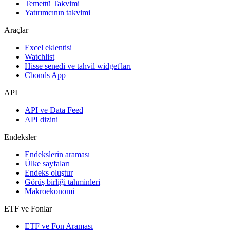
Temettü Takvimi
Yatırımcının takvimi
Araçlar
Excel eklentisi
Watchlist
Hisse senedi ve tahvil widget'ları
Cbonds App
API
API ve Data Feed
API dizini
Endeksler
Endekslerin araması
Ülke sayfaları
Endeks oluştur
Görüş birliği tahminleri
Makroekonomi
ETF ve Fonlar
ETF ve Fon Araması