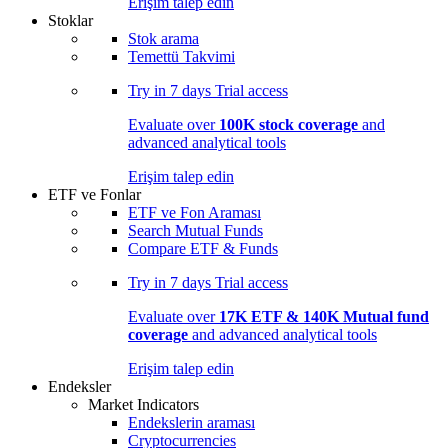
Erişim talep edin
Stoklar
Stok arama
Temettü Takvimi
Try in
7 days
Trial access
Evaluate over
100K stock coverage
and
advanced analytical tools
Erişim talep edin
ETF ve Fonlar
ETF ve Fon Araması
Search Mutual Funds
Compare ETF & Funds
Try in
7 days
Trial access
Evaluate over
17K ETF & 140K Mutual fund
coverage
and advanced analytical tools
Erişim talep edin
Endeksler
Market Indicators
Endekslerin araması
Cryptocurrencies