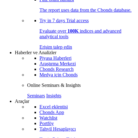
The report uses data from the Cbonds database.
Try in
7 days
Trial access
Evaluate over
100K
indices and advanced
analytical tools
Erişim talep edin
Haberler ve Analizler
Piyasa Haberleri
Araştırma Merkezi
Cbonds Research
Medya için Cbonds
Online Seminars & Insights
Seminars
Insights
Araçlar
Excel eklentisi
Cbonds App
Watchlist
Portföy
Tahvil Hesaplayıcı