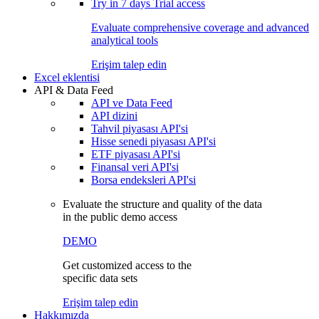
Try in
7 days
Trial access
Evaluate comprehensive coverage and advanced
analytical tools
Erişim talep edin
Excel eklentisi
API & Data Feed
API ve Data Feed
API dizini
Tahvil piyasası API'si
Hisse senedi piyasası API'si
ETF piyasası API'si
Finansal veri API'si
Borsa endeksleri API'si
Evaluate the structure and quality of the data
in the public demo access
DEMO
Get customized access to the
specific data sets
Erişim talep edin
Hakkımızda