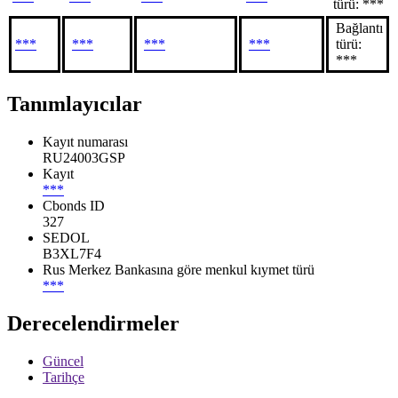
türü: ***
Bağlantı
***
***
***
***
türü:
***
Tanımlayıcılar
Kayıt numarası
RU24003GSP
Kayıt
***
Cbonds ID
327
SEDOL
B3XL7F4
Rus Merkez Bankasına göre menkul kıymet türü
***
Derecelendirmeler
Güncel
Tarihçe