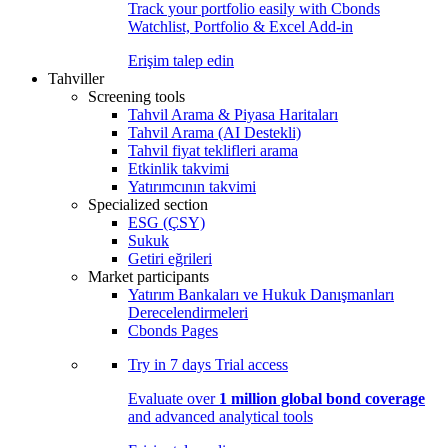
Track your portfolio easily with Cbonds
Watchlist, Portfolio & Excel Add-in
Erişim talep edin
Tahviller
Screening tools
Tahvil Arama & Piyasa Haritaları
Tahvil Arama (AI Destekli)
Tahvil fiyat teklifleri arama
Etkinlik takvimi
Yatırımcının takvimi
Specialized section
ESG (ÇSY)
Sukuk
Getiri eğrileri
Market participants
Yatırım Bankaları ve Hukuk Danışmanları
Derecelendirmeleri
Cbonds Pages
Try in
7 days
Trial access
Evaluate over
1 million global bond coverage
and advanced analytical tools