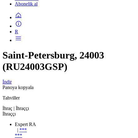
Abonelik al
R
Saint-Petersburg, 24003
(RU24003GSP)
İndir
Panoya kopyala
Tahviller
İhraç
| İhraççı
İhraççı
Expert RA
|
***
***