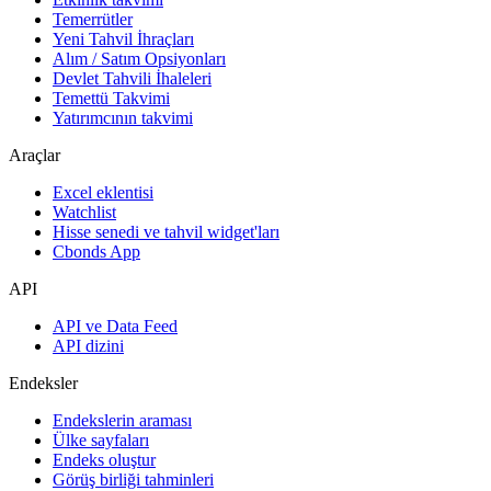
Temerrütler
Yeni Tahvil İhraçları
Alım / Satım Opsiyonları
Devlet Tahvili İhaleleri
Temettü Takvimi
Yatırımcının takvimi
Araçlar
Excel eklentisi
Watchlist
Hisse senedi ve tahvil widget'ları
Cbonds App
API
API ve Data Feed
API dizini
Endeksler
Endekslerin araması
Ülke sayfaları
Endeks oluştur
Görüş birliği tahminleri