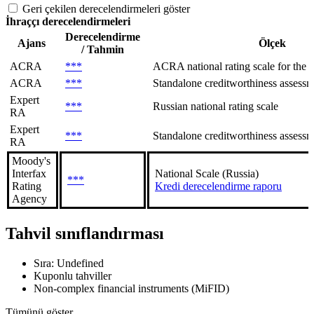
Geri çekilen derecelendirmeleri göster
İhraççı derecelendirmeleri
Derecelendirme
Ajans
Ölçek
/ Tahmin
ACRA
***
ACRA national rating scale for the R
ACRA
***
Standalone creditworthiness assessme
Expert
***
Russian national rating scale
RA
Expert
***
Standalone creditworthiness assessm
RA
Moody's
Interfax
National Scale (Russia)
***
Rating
Kredi derecelendirme raporu
Agency
Tahvil sınıflandırması
Sıra: Undefined
Kuponlu tahviller
Non-complex financial instruments (MiFID)
Tümünü göster