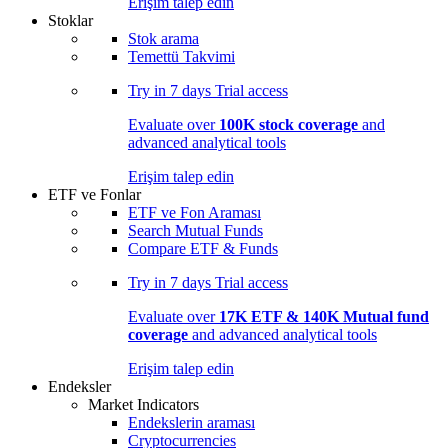
Erişim talep edin
Stoklar
Stok arama
Temettü Takvimi
Try in
7 days
Trial access
Evaluate over
100K stock coverage
and
advanced analytical tools
Erişim talep edin
ETF ve Fonlar
ETF ve Fon Araması
Search Mutual Funds
Compare ETF & Funds
Try in
7 days
Trial access
Evaluate over
17K ETF & 140K Mutual fund
coverage
and advanced analytical tools
Erişim talep edin
Endeksler
Market Indicators
Endekslerin araması
Cryptocurrencies