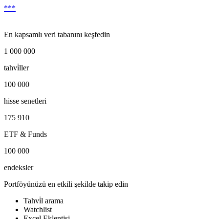
***
En kapsamlı veri tabanını keşfedin
1 000 000
tahvi̇ller
100 000
hisse senetleri
175 910
ETF & Funds
100 000
endeksler
Portföyünüzü en etkili şekilde takip edin
Tahvi̇l arama
Watchlist
Excel Eklentisi