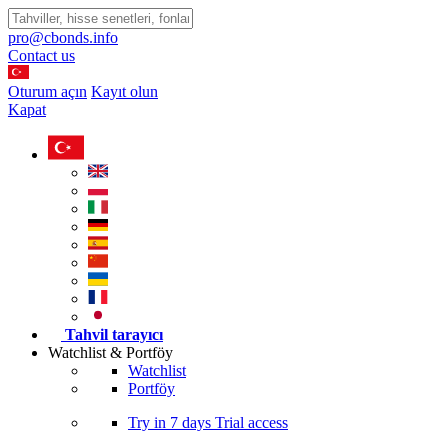
pro@cbonds.info
Contact us
Oturum açın
Kayıt olun
Kapat
Tahvil tarayıcı
Watchlist & Portföy
Watchlist
Portföy
Try in
7 days
Trial access