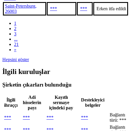
Saint-Petersburg,
***
***
Erken itfa edildi
26003
1
2
3
...
21
»
Hepsini göster
İlgili kuruluşlar
Şirketin çıkarları bulunduğu
Adi
Kayıtlı
İlgili
Destekleyici
hisselerin
sermaye
ihraççı
belgeler
payı
içindeki pay
Bağlantı
***
***
***
***
türü: ***
Bağlantı
***
***
***
***