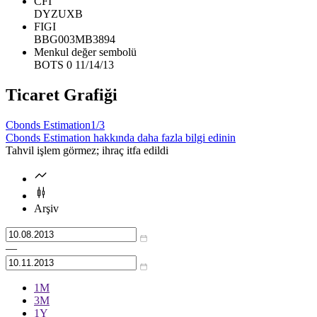
CFI
DYZUXB
FIGI
BBG003MB3894
Menkul değer sembolü
BOTS 0 11/14/13
Ticaret Grafiği
Cbonds Estimation
1/3
Cbonds Estimation hakkında daha fazla bilgi edinin
Tahvil işlem görmez; ihraç itfa edildi
Arşiv
—
1М
3М
1Y