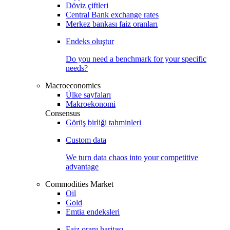
Döviz çiftleri
Central Bank exchange rates
Merkez bankası faiz oranları
Endeks oluştur
Do you need a benchmark for your specific
needs?
Macroeconomics
Ülke sayfaları
Makroekonomi
Consensus
Görüş birliği tahminleri
Custom data
We turn data chaos into your competitive
advantage
Commodities Market
Oil
Gold
Emtia endeksleri
Faiz oranı haritası