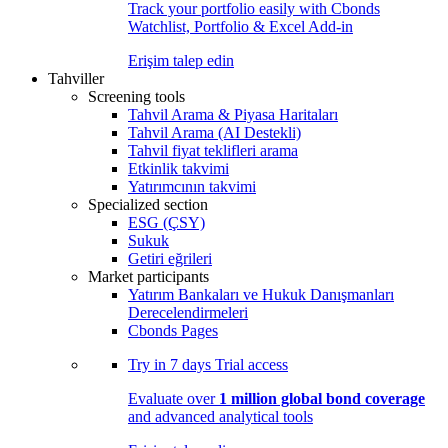
Track your portfolio easily with Cbonds
Watchlist, Portfolio & Excel Add-in
Erişim talep edin
Tahviller
Screening tools
Tahvil Arama & Piyasa Haritaları
Tahvil Arama (AI Destekli)
Tahvil fiyat teklifleri arama
Etkinlik takvimi
Yatırımcının takvimi
Specialized section
ESG (ÇSY)
Sukuk
Getiri eğrileri
Market participants
Yatırım Bankaları ve Hukuk Danışmanları
Derecelendirmeleri
Cbonds Pages
Try in
7 days
Trial access
Evaluate over
1 million global bond coverage
and advanced analytical tools