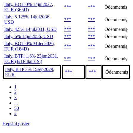
Italy, BOT 0% 14jul2027,
***
***
Ödenmemiş
EUR (365D)
Italy, 5.125% 14jul2036,
***
***
Ödenmemiş
USD
Italy, 4.5% 14jul2031, USD
***
***
Ödenmemiş
Italy, 6% 14jul2056, USD
***
***
Ödenmemiş
Italy, BOT 0% 31dec2026,
***
***
Ödenmemiş
EUR (184D)
Italy, BTPi 1.6% 23jun2031,
***
***
Ödenmemiş
EUR (BTP Italia Si)
Italy, BTP 3% 15sep2029,
***
***
Ödenmemiş
EUR
1
2
3
...
50
»
Hepsini göster