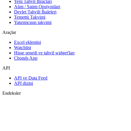
Yeni Tahvil İhraçları
Alım / Satım Opsiyonları
Devlet Tahvili İhaleleri
Temettü Takvimi
Yatırımcının takvimi
Araçlar
Excel eklentisi
Watchlist
Hisse senedi ve tahvil widget'ları
Cbonds App
API
API ve Data Feed
API dizini
Endeksler
Endekslerin araması
Ülke sayfaları
Endeks oluştur
Görüş birliği tahminleri
Makroekonomi