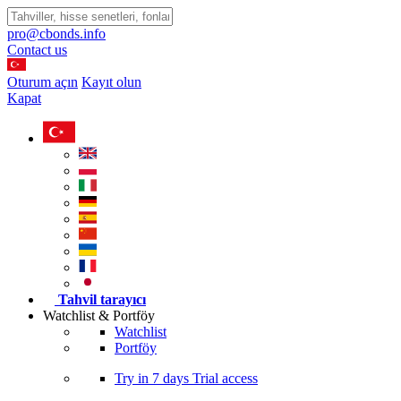
pro@cbonds.info
Contact us
Oturum açın
Kayıt olun
Kapat
Tahvil tarayıcı
Watchlist & Portföy
Watchlist
Portföy
Try in
7 days
Trial access