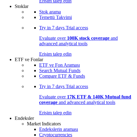
Erişim talep edin
Stoklar
Stok arama
Temettü Takvimi
Try in
7 days
Trial access
Evaluate over
100K stock coverage
and
advanced analytical tools
Erişim talep edin
ETF ve Fonlar
ETF ve Fon Araması
Search Mutual Funds
Compare ETF & Funds
Try in
7 days
Trial access
Evaluate over
17K ETF & 140K Mutual fund
coverage
and advanced analytical tools
Erişim talep edin
Endeksler
Market Indicators
Endekslerin araması
Cryptocurrencies