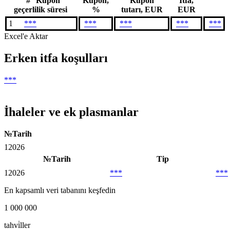
#
Kupon
Kupon,
Kupon
İtfa,
geçerlilik süresi
%
tutarı, EUR
EUR
1
***
***
***
***
***
Excel'e Aktar
Erken itfa koşulları
***
İhaleler ve ek plasmanlar
№
Tarih
1
2026
№
Tarih
Tip
1
2026
***
***
En kapsamlı veri tabanını keşfedin
1 000 000
tahvi̇ller