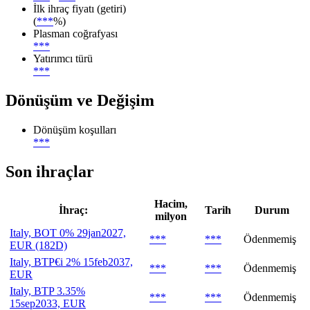
İlk ihraç fiyatı (getiri)
(
***
%)
Plasman coğrafyası
***
Yatırımcı türü
***
Dönüşüm ve Değişim
Dönüşüm koşulları
***
Son ihraçlar
Hacim,
İhraç:
Tarih
Durum
milyon
Italy, BOT 0% 29jan2027,
***
***
Ödenmemiş
EUR (182D)
Italy, BTP€i 2% 15feb2037,
***
***
Ödenmemiş
EUR
Italy, BTP 3.35%
***
***
Ödenmemiş
15sep2033, EUR