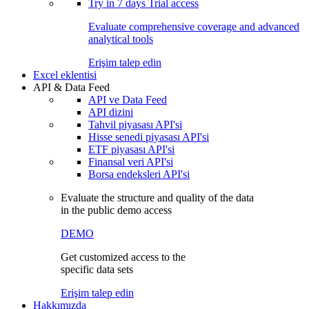
Try in
7 days
Trial access
Evaluate comprehensive coverage and advanced
analytical tools
Erişim talep edin
Excel eklentisi
API & Data Feed
API ve Data Feed
API dizini
Tahvil piyasası API'si
Hisse senedi piyasası API'si
ETF piyasası API'si
Finansal veri API'si
Borsa endeksleri API'si
Evaluate the structure and quality of the data
in the public demo access
DEMO
Get customized access to the
specific data sets
Erişim talep edin
Hakkımızda