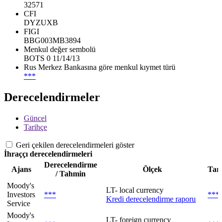
32571
CFI
DYZUXB
FIGI
BBG003MB3894
Menkul değer sembolü
BOTS 0 11/14/13
Rus Merkez Bankasına göre menkul kıymet türü
***
Derecelendirmeler
Güncel
Tarihçe
Geri çekilen derecelendirmeleri göster
İhraççı derecelendirmeleri
Derecelendirme
Ajans
Ölçek
Tar
/ Tahmin
Moody's
LT- local currency
Investors
***
***
Kredi derecelendirme raporu
Service
Moody's
LT- foreign currency