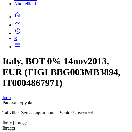
Abonelik al
R
Italy, BOT 0% 14nov2013,
EUR (FIGI BBG003MB3894,
IT0004867971)
İndir
Panoya kopyala
Tahviller, Zero-coupon bonds, Senior Unsecured
İhraç
| İhraççı
İhraççı