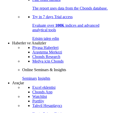
The report uses data from the Cbonds database.
Try in
7 days
Trial access
Evaluate over
100K
indices and advanced
analytical tools
Erişim talep edin
Haberler ve Analizler
Piyasa Haberleri
Araştırma Merkezi
Cbonds Research
Medya için Cbonds
Online Seminars & Insights
Seminars
Insights
Araçlar
Excel eklentisi
Cbonds App
Watchlist
Portföy
Tahvil Hesaplayıcı