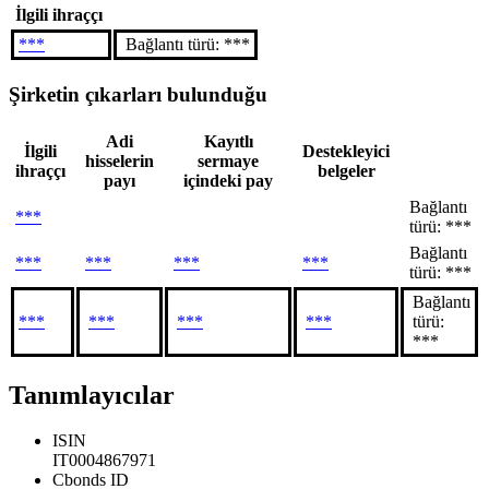
İlgili ihraççı
***
Bağlantı türü: ***
Şirketin çıkarları bulunduğu
Adi
Kayıtlı
İlgili
Destekleyici
hisselerin
sermaye
ihraççı
belgeler
payı
içindeki pay
Bağlantı
***
türü: ***
Bağlantı
***
***
***
***
türü: ***
Bağlantı
***
***
***
***
türü:
***
Tanımlayıcılar
ISIN
IT0004867971
Cbonds ID