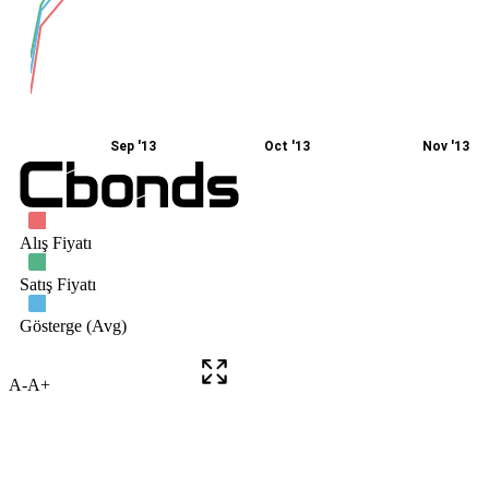
A-
A+