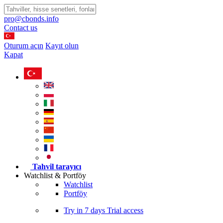
pro@cbonds.info
Contact us
Oturum açın
Kayıt olun
Kapat
Tahvil tarayıcı
Watchlist & Portföy
Watchlist
Portföy
Try in
7 days
Trial access