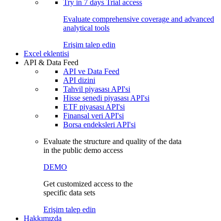
Try in
7 days
Trial access
Evaluate comprehensive coverage and advanced
analytical tools
Erişim talep edin
Excel eklentisi
API & Data Feed
API ve Data Feed
API dizini
Tahvil piyasası API'si
Hisse senedi piyasası API'si
ETF piyasası API'si
Finansal veri API'si
Borsa endeksleri API'si
Evaluate the structure and quality of the data
in the public demo access
DEMO
Get customized access to the
specific data sets
Erişim talep edin
Hakkımızda