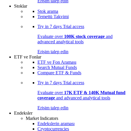
Erişim talep edin
Stoklar
Stok arama
Temettü Takvimi
Try in
7 days
Trial access
Evaluate over
100K stock coverage
and
advanced analytical tools
Erişim talep edin
ETF ve Fonlar
ETF ve Fon Araması
Search Mutual Funds
Compare ETF & Funds
Try in
7 days
Trial access
Evaluate over
17K ETF & 140K Mutual fund
coverage
and advanced analytical tools
Erişim talep edin
Endeksler
Market Indicators
Endekslerin araması
Cryptocurrencies