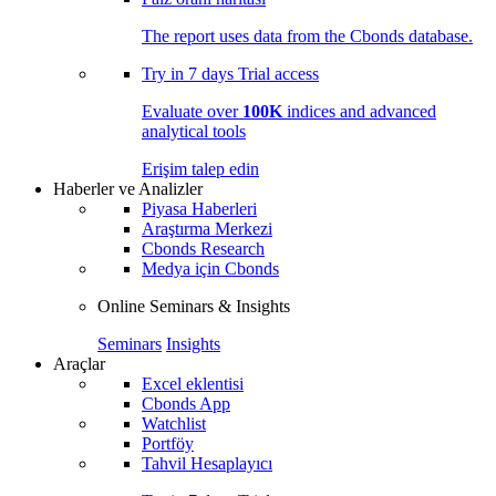
The report uses data from the Cbonds database.
Try in
7 days
Trial access
Evaluate over
100K
indices and advanced
analytical tools
Erişim talep edin
Haberler ve Analizler
Piyasa Haberleri
Araştırma Merkezi
Cbonds Research
Medya için Cbonds
Online Seminars & Insights
Seminars
Insights
Araçlar
Excel eklentisi
Cbonds App
Watchlist
Portföy
Tahvil Hesaplayıcı