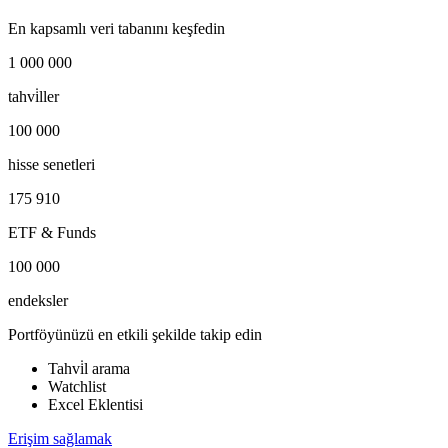
En kapsamlı veri tabanını keşfedin
1 000 000
tahvi̇ller
100 000
hisse senetleri
175 910
ETF & Funds
100 000
endeksler
Portföyünüzü en etkili şekilde takip edin
Tahvi̇l arama
Watchlist
Excel Eklentisi
Erişim sağlamak