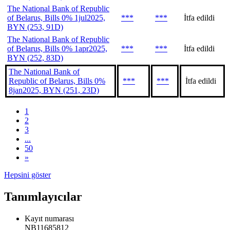
The National Bank of Republic
of Belarus, Bills 0% 1jul2025,
***
***
İtfa edildi
BYN (253, 91D)
The National Bank of Republic
of Belarus, Bills 0% 1apr2025,
***
***
İtfa edildi
BYN (252, 83D)
The National Bank of
Republic of Belarus, Bills 0%
***
***
İtfa edildi
8jan2025, BYN (251, 23D)
1
2
3
...
50
»
Hepsini göster
Tanımlayıcılar
Kayıt numarası
NB11685812