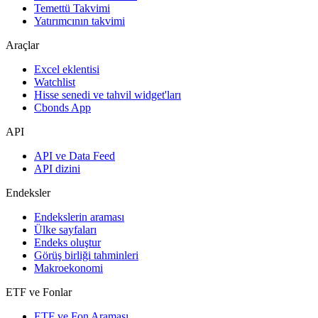
Temettü Takvimi
Yatırımcının takvimi
Araçlar
Excel eklentisi
Watchlist
Hisse senedi ve tahvil widget'ları
Cbonds App
API
API ve Data Feed
API dizini
Endeksler
Endekslerin araması
Ülke sayfaları
Endeks oluştur
Görüş birliği tahminleri
Makroekonomi
ETF ve Fonlar
ETF ve Fon Araması