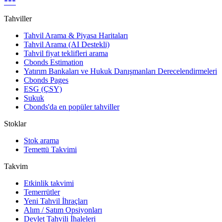
***
Tahviller
Tahvil Arama & Piyasa Haritaları
Tahvil Arama (AI Destekli)
Tahvil fiyat teklifleri arama
Cbonds Estimation
Yatırım Bankaları ve Hukuk Danışmanları Derecelendirmeleri
Cbonds Pages
ESG (ÇSY)
Sukuk
Cbonds'da en popüler tahviller
Stoklar
Stok arama
Temettü Takvimi
Takvim
Etkinlik takvimi
Temerrütler
Yeni Tahvil İhraçları
Alım / Satım Opsiyonları
Devlet Tahvili İhaleleri