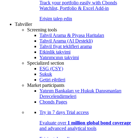
Track your portfolio easily with Cbonds
Watchlist, Portfolio & Excel Add-in
Erişim talep edin
Tahviller
Screening tools
Tahvil Arama & Piyasa Haritaları
Tahvil Arama (AI Destekli)
Tahvil fiyat teklifleri arama
Etkinlik takvimi
Yatırımcının takvimi
Specialized section
ESG (ÇSY)
Sukuk
Getiri eğrileri
Market participants
Yatırım Bankaları ve Hukuk Danışmanları
Derecelendirmeleri
Cbonds Pages
Try in
7 days
Trial access
Evaluate over
1 million global bond coverage
and advanced analytical tools