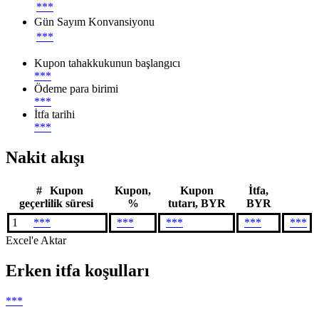
***
Gün Sayım Konvansiyonu
***
Kupon tahakkukunun başlangıcı
***
Ödeme para birimi
***
İtfa tarihi
***
Nakit akışı
#
Kupon
Kupon,
Kupon
İtfa,
geçerlilik süresi
%
tutarı, BYR
BYR
1
***
***
***
***
***
Excel'e Aktar
Erken itfa koşulları
***