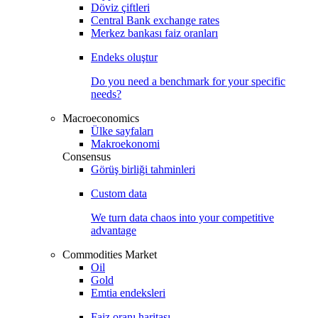
Döviz çiftleri
Central Bank exchange rates
Merkez bankası faiz oranları
Endeks oluştur
Do you need a benchmark for your specific
needs?
Macroeconomics
Ülke sayfaları
Makroekonomi
Consensus
Görüş birliği tahminleri
Custom data
We turn data chaos into your competitive
advantage
Commodities Market
Oil
Gold
Emtia endeksleri
Faiz oranı haritası