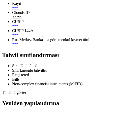
Kayıt
***
Cbonds ID
32295
CUSIP
***
CUSIP 144A
***
Rus Merkez Bankasına göre menkul kıymet türü
***
Tahvil sınıflandırması
Sıra: Undefined
Sıfır kuponlu tahviller
Registered
Bills
Non-complex financial instruments (MiFID)
Tümünü göster
Yeniden yapılandırma