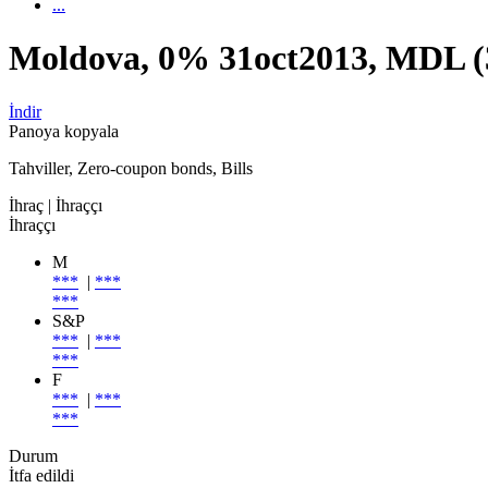
...
Moldova, 0% 31oct2013, MDL
İndir
Panoya kopyala
Tahviller, Zero-coupon bonds, Bills
İhraç
| İhraççı
İhraççı
M
***
|
***
***
S&P
***
|
***
***
F
***
|
***
***
Durum
İtfa edildi