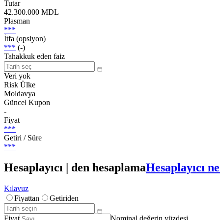
Tutar
42.300.000 MDL
Plasman
***
İtfa (opsiyon)
***
(-)
Tahakkuk eden faiz
Veri yok
Risk Ülke
Moldavya
Güncel Kupon
-
Fiyat
***
Getiri / Süre
***
Hesaplayıcı | den hesaplama
Hesaplayıcı ne
Kılavuz
Fiyattan
Getiriden
Fiyat
Nominal değerin yüzdesi