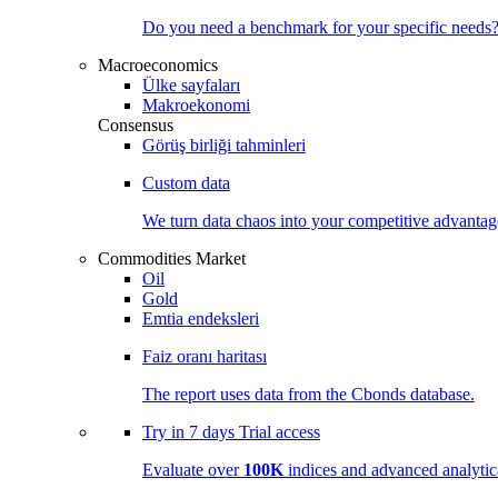
Do you need a benchmark for your specific needs
Macroeconomics
Ülke sayfaları
Makroekonomi
Consensus
Görüş birliği tahminleri
Custom data
We turn data chaos into your competitive
advantag
Commodities Market
Oil
Gold
Emtia endeksleri
Faiz oranı haritası
The report uses data from the Cbonds database.
Try in
7 days
Trial access
Evaluate over
100K
indices and advanced analytica