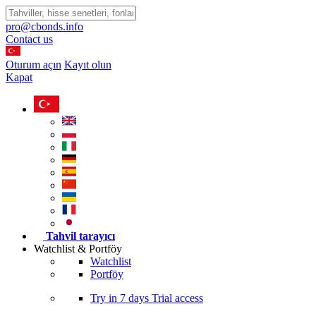
pro@cbonds.info
Contact us
Oturum açın
Kayıt olun
Kapat
Tahvil tarayıcı
Watchlist & Portföy
Watchlist
Portföy
Try in
7 days
Trial access