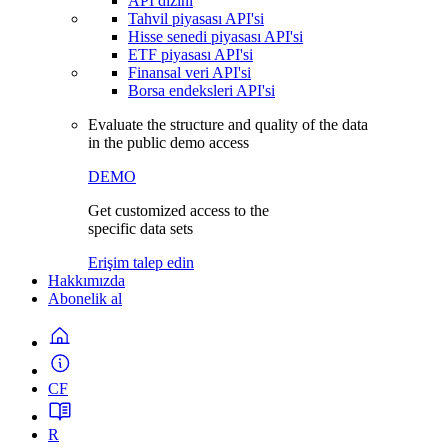
API dizini
Tahvil piyasası API'si
Hisse senedi piyasası API'si
ETF piyasası API'si
Finansal veri API'si
Borsa endeksleri API'si
Evaluate the structure and quality of the data
in the public demo access
DEMO
Get customized access to the
specific data sets
Erişim talep edin
Hakkımızda
Abonelik al
CF
R