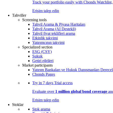
Track your portfolio easily with Cbonds Watchlist
Erişim talep edin
Tahviller
Screening tools
Tahvil Arama & Piyasa Haritaları
Tahvil Arama (AI Destekli)
Tahvil fiyat teklifleri arama
Etkinlik takvimi
Yatırımcının takvimi
Specialized section
ESG (ÇSY)
Sukuk
Getiri eğrileri
Market participants
Yatırım Bankaları ve Hukuk Danışmanları Derecel
Cbonds Pages
Try in
7 days
Trial access
Evaluate over
1 million global bond coverage
and
Erişim talep edin
Stoklar
Stok arama