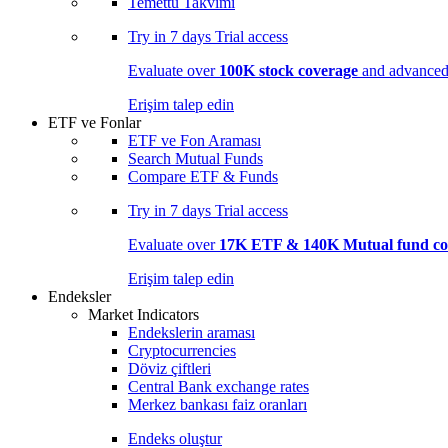
Temettü Takvimi
Try in
7 days
Trial access
Evaluate over
100K stock coverage
and advanced 
Erişim talep edin
ETF ve Fonlar
ETF ve Fon Araması
Search Mutual Funds
Compare ETF & Funds
Try in
7 days
Trial access
Evaluate over
17K ETF & 140K Mutual fund co
Erişim talep edin
Endeksler
Market Indicators
Endekslerin araması
Cryptocurrencies
Döviz çiftleri
Central Bank exchange rates
Merkez bankası faiz oranları
Endeks oluştur