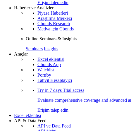
Erişim talep edin
Haberler ve Analizler
Piyasa Haberleri
Araştırma Merkezi
Cbonds Research
Medya için Cbonds
Online Seminars & Insights
Seminars
Insights
Araçlar
Excel eklentisi
Cbonds App
Watchlist
Portföy
Tahvil Hesaplayıcı
Try in
7 days
Trial access
Evaluate comprehensive coverage and advanced ana
Erişim talep edin
Excel eklentisi
API & Data Feed
API ve Data Feed