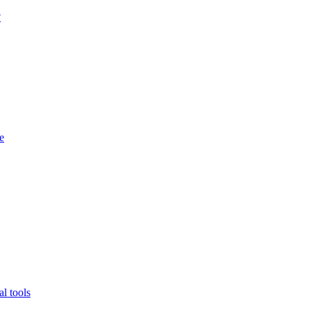
?
e
l tools