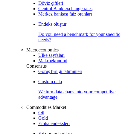
Döviz çiftleri
Central Bank exchange rates
Merkez bankası faiz oranları
Endeks oluştur
Do you need a benchmark for your specific
needs?
Macroeconomics
Ülke sayfaları
Makroekonomi
Consensus
Görüş birliği tahminleri
Custom data
We turn data chaos into your competitive
advantage
Commodities Market
Oil
Gold
Emtia endeksleri
Faiz oranı haritası