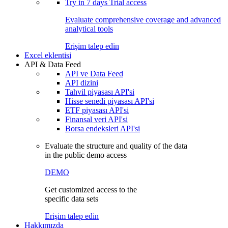
Try in
7 days
Trial access
Evaluate comprehensive coverage and advanced
analytical tools
Erişim talep edin
Excel eklentisi
API & Data Feed
API ve Data Feed
API dizini
Tahvil piyasası API'si
Hisse senedi piyasası API'si
ETF piyasası API'si
Finansal veri API'si
Borsa endeksleri API'si
Evaluate the structure and quality of the data
in the public demo access
DEMO
Get customized access to the
specific data sets
Erişim talep edin
Hakkımızda