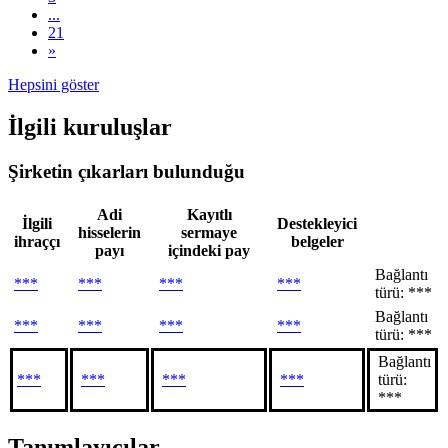
...
21
»
Hepsini göster
İlgili kuruluşlar
Şirketin çıkarları bulunduğu
Adi
Kayıtlı
İlgili
Destekleyici
hisselerin
sermaye
ihraççı
belgeler
payı
içindeki pay
Bağlantı
***
***
***
***
türü: ***
Bağlantı
***
***
***
***
türü: ***
Bağlantı
***
***
***
***
türü:
***
Tanımlayıcılar