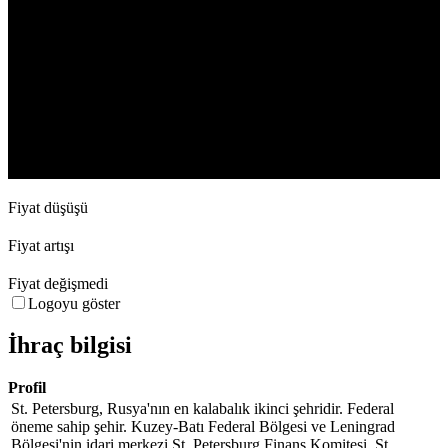
12. Apr
28. Apr
26. May
1. Jun
Fiyat düşüşü
Fiyat artışı
Fiyat değişmedi
Logoyu göster
İhraç bilgisi
Profil
St. Petersburg, Rusya'nın en kalabalık ikinci şehridir. Federal
öneme sahip şehir. Kuzey-Batı Federal Bölgesi ve Leningrad
Bölgesi'nin idari merkezi.St. Petersburg Finans Komitesi, St.