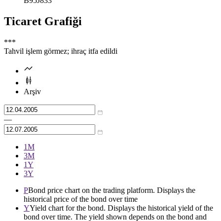
B95J833
Ticaret Grafiği
***
Tahvil işlem görmez; ihraç itfa edildi
Arşiv
—
1М
3М
1Y
3Y
P
Bond price chart on the trading platform. Displays the
historical price of the bond over time
Y
Yield chart for the bond. Displays the historical yield of the
bond over time. The yield shown depends on the bond and