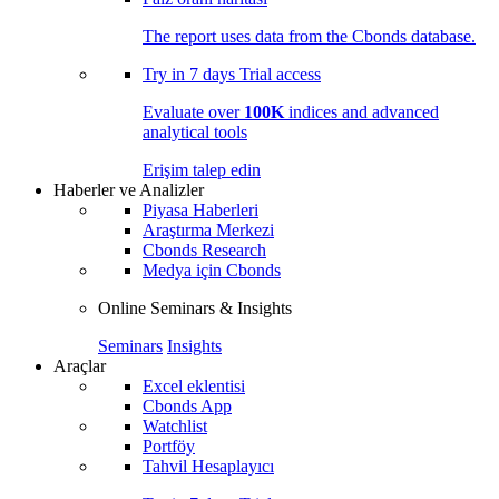
The report uses data from the Cbonds database.
Try in
7 days
Trial access
Evaluate over
100K
indices and advanced
analytical tools
Erişim talep edin
Haberler ve Analizler
Piyasa Haberleri
Araştırma Merkezi
Cbonds Research
Medya için Cbonds
Online Seminars & Insights
Seminars
Insights
Araçlar
Excel eklentisi
Cbonds App
Watchlist
Portföy
Tahvil Hesaplayıcı