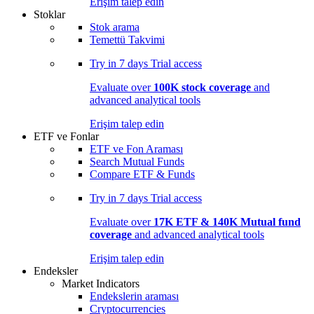
Erişim talep edin
Stoklar
Stok arama
Temettü Takvimi
Try in
7 days
Trial access
Evaluate over
100K stock coverage
and
advanced analytical tools
Erişim talep edin
ETF ve Fonlar
ETF ve Fon Araması
Search Mutual Funds
Compare ETF & Funds
Try in
7 days
Trial access
Evaluate over
17K ETF & 140K Mutual fund
coverage
and advanced analytical tools
Erişim talep edin
Endeksler
Market Indicators
Endekslerin araması
Cryptocurrencies