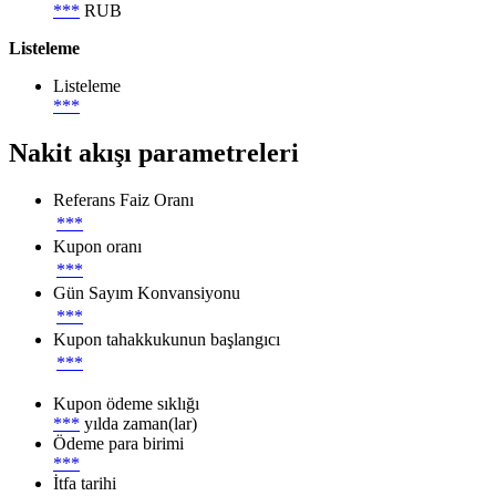
***
RUB
Listeleme
Listeleme
***
Nakit akışı parametreleri
Referans Faiz Oranı
***
Kupon oranı
***
Gün Sayım Konvansiyonu
***
Kupon tahakkukunun başlangıcı
***
Kupon ödeme sıklığı
***
yılda zaman(lar)
Ödeme para birimi
***
İtfa tarihi