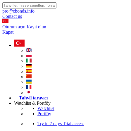
pro@cbonds.info
Contact us
Oturum açın
Kayıt olun
Kapat
Tahvil tarayıcı
Watchlist & Portföy
Watchlist
Portföy
Try in
7 days
Trial access