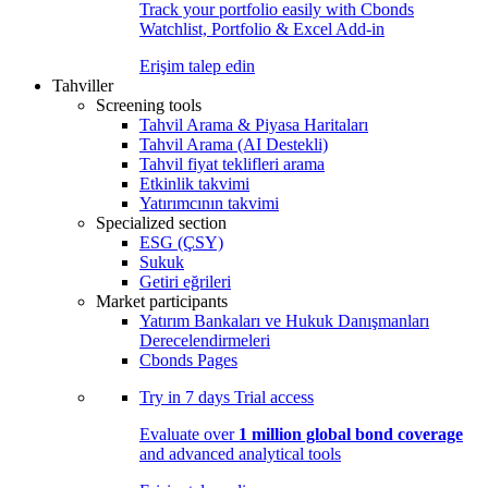
Track your portfolio easily with Cbonds
Watchlist, Portfolio & Excel Add-in
Erişim talep edin
Tahviller
Screening tools
Tahvil Arama & Piyasa Haritaları
Tahvil Arama (AI Destekli)
Tahvil fiyat teklifleri arama
Etkinlik takvimi
Yatırımcının takvimi
Specialized section
ESG (ÇSY)
Sukuk
Getiri eğrileri
Market participants
Yatırım Bankaları ve Hukuk Danışmanları
Derecelendirmeleri
Cbonds Pages
Try in
7 days
Trial access
Evaluate over
1 million global bond coverage
and advanced analytical tools