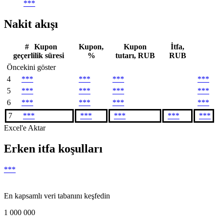
***
Nakit akışı
#
Kupon
Kupon,
Kupon
İtfa,
geçerlilik süresi
%
tutarı, RUB
RUB
Öncekini göster
4
***
***
***
***
5
***
***
***
***
6
***
***
***
***
7
***
***
***
***
***
Excel'e Aktar
Erken itfa koşulları
***
En kapsamlı veri tabanını keşfedin
1 000 000