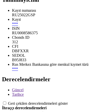
Kayıt numarası
RU25022GSP
Kayıt
***
ISIN
RU0008586375
Cbonds ID
312
CFI
DBFXXR
SEDOL
B95J833
Rus Merkez Bankasına göre menkul kıymet türü
***
Derecelendirmeler
Güncel
Tarihçe
Geri çekilen derecelendirmeleri göster
İhraççı derecelendirmeleri