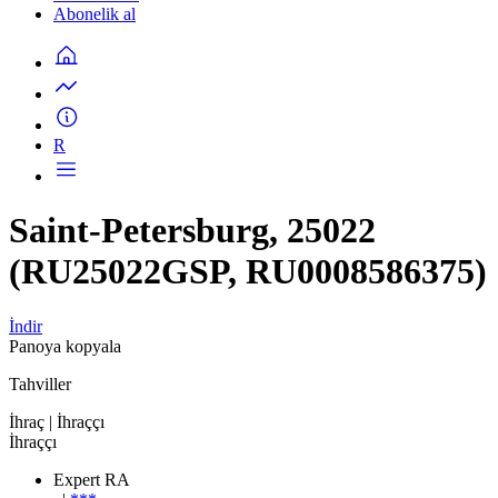
Abonelik al
R
Saint-Petersburg, 25022
(RU25022GSP, RU0008586375)
İndir
Panoya kopyala
Tahviller
İhraç
| İhraççı
İhraççı
Expert RA