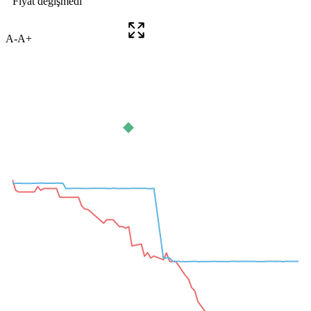
A-
A+