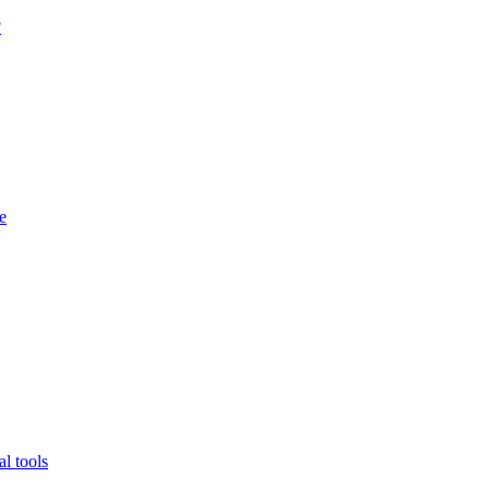
?
e
l tools