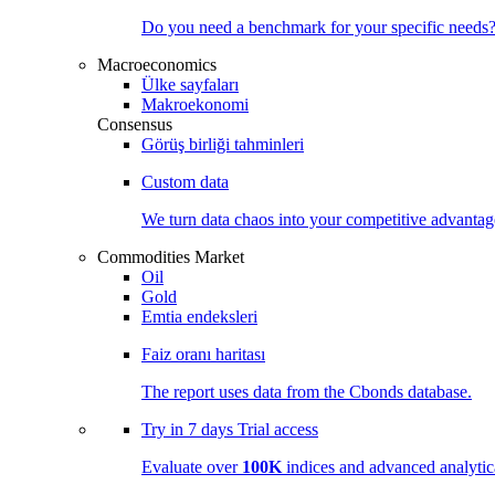
Do you need a benchmark for your specific needs
Macroeconomics
Ülke sayfaları
Makroekonomi
Consensus
Görüş birliği tahminleri
Custom data
We turn data chaos into your competitive
advantag
Commodities Market
Oil
Gold
Emtia endeksleri
Faiz oranı haritası
The report uses data from the Cbonds database.
Try in
7 days
Trial access
Evaluate over
100K
indices and advanced analytica