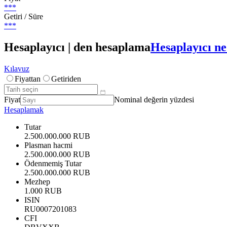
***
Getiri / Süre
***
Hesaplayıcı | den hesaplama
Hesaplayıcı ne
Kılavuz
Fiyattan
Getiriden
Fiyat
Nominal değerin yüzdesi
Hesaplamak
Tutar
2.500.000.000 RUB
Plasman hacmi
2.500.000.000 RUB
Ödenmemiş Tutar
2.500.000.000 RUB
Mezhep
1.000 RUB
ISIN
RU0007201083
CFI