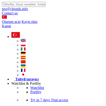
pro@cbonds.info
Contact us
Oturum açın
Kayıt olun
Kapat
Tahvil tarayıcı
Watchlist & Portföy
Watchlist
Portföy
Try in
7 days
Trial access