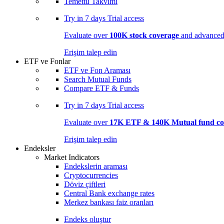
Temettü Takvimi
Try in
7 days
Trial access
Evaluate over
100K stock coverage
and advanced 
Erişim talep edin
ETF ve Fonlar
ETF ve Fon Araması
Search Mutual Funds
Compare ETF & Funds
Try in
7 days
Trial access
Evaluate over
17K ETF & 140K Mutual fund co
Erişim talep edin
Endeksler
Market Indicators
Endekslerin araması
Cryptocurrencies
Döviz çiftleri
Central Bank exchange rates
Merkez bankası faiz oranları
Endeks oluştur