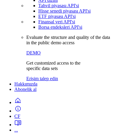
API dizini
Tahvil piyasası API'si
Hisse senedi piyasası API'si
ETF piyasası API'si
Finansal veri API'si
Borsa endeksleri API'si
Evaluate the structure and quality of the data
in the public demo access
DEMO
Get customized access to the
specific data sets
Erişim talep edin
Hakkımızda
Abonelik al
CF
...