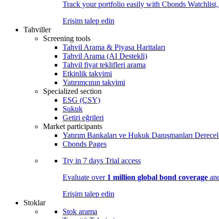
Track your portfolio easily with Cbonds Watchlist
Erişim talep edin
Tahviller
Screening tools
Tahvil Arama & Piyasa Haritaları
Tahvil Arama (AI Destekli)
Tahvil fiyat teklifleri arama
Etkinlik takvimi
Yatırımcının takvimi
Specialized section
ESG (ÇSY)
Sukuk
Getiri eğrileri
Market participants
Yatırım Bankaları ve Hukuk Danışmanları Derecel
Cbonds Pages
Try in
7 days
Trial access
Evaluate over
1 million global bond coverage
and
Erişim talep edin
Stoklar
Stok arama