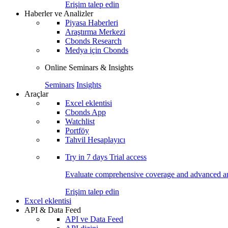
Erişim talep edin
Haberler ve Analizler
Piyasa Haberleri
Araştırma Merkezi
Cbonds Research
Medya için Cbonds
Online Seminars & Insights
Seminars
Insights
Araçlar
Excel eklentisi
Cbonds App
Watchlist
Portföy
Tahvil Hesaplayıcı
Try in
7 days
Trial access
Evaluate comprehensive coverage and advanced ana
Erişim talep edin
Excel eklentisi
API & Data Feed
API ve Data Feed