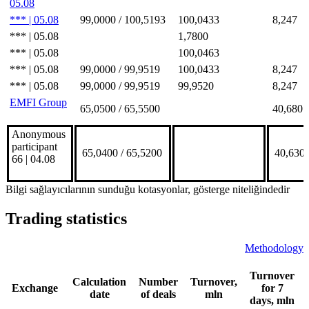
05.08
*** | 05.08
99,0000 / 100,5193
100,0433
8,247
*** | 05.08
1,7800
*** | 05.08
100,0463
*** | 05.08
99,0000 / 99,9519
100,0433
8,247
*** | 05.08
99,0000 / 99,9519
99,9520
8,247
EMFI Group
65,0500 / 65,5500
40,680
Anonymous
participant
65,0400 / 65,5200
40,630
66 | 04.08
Bilgi sağlayıcılarının sunduğu kotasyonlar, gösterge niteliğindedir
Trading statistics
Methodology
Turnover
Calculation
Number
Turnover,
Exchange
for 7
date
of deals
mln
days, mln