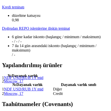
Kredi teminatı
düzeltme katsayısı
0,98
Doğrudan REPO işlemlerine ilişkin teminat
6 güne kadar iskonto (başlangıç / minimum / maksimum)
- / - / -
7 ila 14 gün arasındaki iskonto (başlangıç / minimum /
maksimum)
/ -
Yapılandırılmış ürünler
№
Dayanak varlık
1
NDF USD/RUB 1Y mid
2
Moscow, 17
№
Dayanak varlık
Dayanak varlık sınıfı
1
NDF USD/RUB 1Y mid
Diğer
2
Moscow, 17
Credit
Taahütnameler (Covenants)