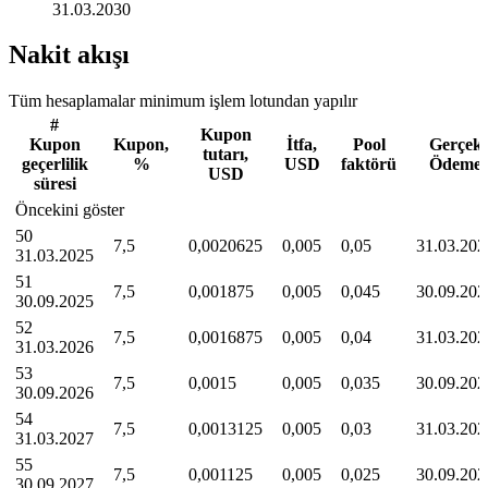
31.03.2030
Nakit akışı
Tüm hesaplamalar minimum işlem lotundan yapılır
#
Kupon
Kupon
Kupon,
İtfa,
Pool
Gerçek
tutarı,
geçerlilik
%
USD
faktörü
Ödeme
USD
süresi
Öncekini göster
50
7,5
0,0020625
0,005
0,05
31.03.202
31.03.2025
51
7,5
0,001875
0,005
0,045
30.09.202
30.09.2025
52
7,5
0,0016875
0,005
0,04
31.03.202
31.03.2026
53
7,5
0,0015
0,005
0,035
30.09.202
30.09.2026
54
7,5
0,0013125
0,005
0,03
31.03.202
31.03.2027
55
7,5
0,001125
0,005
0,025
30.09.202
30.09.2027