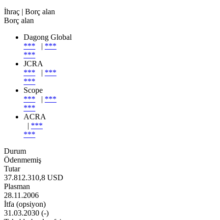
İhraç
| Borç alan
Borç alan
Dagong Global
***
|
***
***
JCRA
***
|
***
***
Scope
***
|
***
***
ACRA
|
***
***
Durum
Ödenmemiş
Tutar
37.812.310,8 USD
Plasman
28.11.2006
İtfa (opsiyon)
31.03.2030 (-)