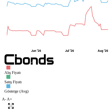
A-
A+