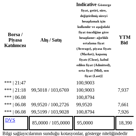
Indicative
Gösterge
fiyat, getiri, süre,
değiştirilmiş süreyi
hesaplamak için
kullanılır ve aşağıdaki
fiyat önceliğine göre
Borsa /
YTM
hesaplanır: ağırlıklı
Piyasa
Alış / Satış
Bid
ortalama fiyat
Katılımcısı
(Average), piyasa fiyatı
(Market), kapanış
fiyatı (Close), kabul
edilen fiyat (Admitted),
orta fiyat (Mid), son
fiyat (Last)]
*** | 21:47
100,9003
*** | 21:18
99,5018 / 103,6769
100,9003
7,937
*** | 06.08
100,8794
*** | 06.08
99,9520 / 100,2726
99,9520
7,661
*** | 06.08
99,5199 / 103,9028
100,8794
7,926
DVS
85,0000 / 105,0000
95,0000
18,390
Bilgi sağlayıcılarının sunduğu kotasyonlar, gösterge niteliğindedir