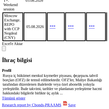
T+.
05.08.2026
Weekend
session
Moscow
Exchange.
REPO
05.08.2026
***
***
***
with CCP
Negdeal
(CNY)
Excel'e Aktar
İhraç bilgisi
Profil
Rusya iç hükümet menkul kıymetler piyasası, федераль tahvil
borçları (OFZ) ile temsil edilmektedir. OFZ'ler, Maliye Bakanlığı
tarafından düzenlenen ihalelerde veya özel abonelik yoluyla
yerleştirilir. İhale takvimi, tarihler ve planlanan yerleştirme hacmi
hakkındaki bilgilerle birlikte üç aylık ...
Tümünü göster
Research report by Cbonds-PRAAMS
Save