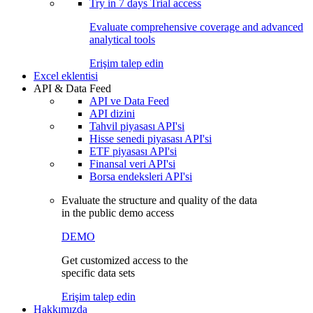
Try in
7 days
Trial access
Evaluate comprehensive coverage and advanced
analytical tools
Erişim talep edin
Excel eklentisi
API & Data Feed
API ve Data Feed
API dizini
Tahvil piyasası API'si
Hisse senedi piyasası API'si
ETF piyasası API'si
Finansal veri API'si
Borsa endeksleri API'si
Evaluate the structure and quality of the data
in the public demo access
DEMO
Get customized access to the
specific data sets
Erişim talep edin
Hakkımızda