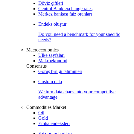
Döviz çiftleri
Central Bank exchange rates
Merkez bankası faiz oranları
Endeks oluştur
Do you need a benchmark for your specific
needs?
Macroeconomics
Ülke sayfaları
Makroekonomi
Consensus
Görüş birliği tahminleri
Custom data
We turn data chaos into your competitive
advantage
Commodities Market
Oil
Gold
Emtia endeksleri
Faiz oranı haritası