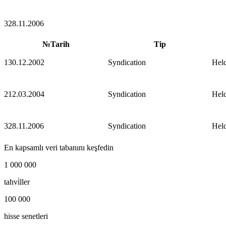
3
28.11.2006
№
Tarih
Tip
1
30.12.2002
Syndication
Hel
2
12.03.2004
Syndication
Hel
3
28.11.2006
Syndication
Hel
En kapsamlı veri tabanını keşfedin
1 000 000
tahvi̇ller
100 000
hisse senetleri