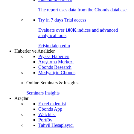
The report uses data from the Cbonds database.
Try in
7 days
Trial access
Evaluate over
100K
indices and advanced
analytical tools
Erişim talep edin
Haberler ve Analizler
Piyasa Haberleri
Araştırma Merkezi
Cbonds Research
Medya için Cbonds
Online Seminars & Insights
Seminars
Insights
Araçlar
Excel eklentisi
Cbonds App
Watchlist
Portföy
Tahvil Hesaplayıcı