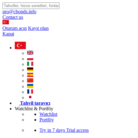
pro@cbonds.info
Contact us
Oturum açın
Kayıt olun
Kapat
Tahvil tarayıcı
Watchlist & Portföy
Watchlist
Portföy
Try in
7 days
Trial access