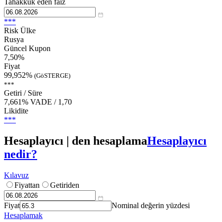
Tahakkuk eden faiz
***
Risk Ülke
Rusya
Güncel Kupon
7,50%
Fiyat
99,952%
(GöSTERGE)
***
Getiri / Süre
7,661% VADE / 1,70
Likidite
***
Hesaplayıcı | den hesaplama
Hesaplayıcı
nedir?
Kılavuz
Fiyattan
Getiriden
Fiyat
Nominal değerin yüzdesi
Hesaplamak