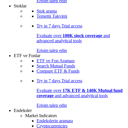
Erişim talep edin
Stoklar
Stok arama
Temettü Takvimi
Try in
7 days
Trial access
Evaluate over
100K stock coverage
and
advanced analytical tools
Erişim talep edin
ETF ve Fonlar
ETF ve Fon Araması
Search Mutual Funds
Compare ETF & Funds
Try in
7 days
Trial access
Evaluate over
17K ETF & 140K Mutual fund
coverage
and advanced analytical tools
Erişim talep edin
Endeksler
Market Indicators
Endekslerin araması
Cryptocurrencies