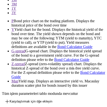
3М
1Y
3Y
P
Bond price chart on the trading platform. Displays the
historical price of the bond over time
Y
Yield chart for the bond. Displays the historical yield of the
bond over time. The yield shown depends on the bond and
may be one of the following: YTM (yield to maturity), YTC
(yield to call), or YTP (yield to put). Yield measures
definitions are available in the
Bond Calculator Guide
G-spread
G-spread chart. Displays the historical yield spread
of the bond to a government yield curve. For the G-spread
definition please refer to the
Bond Calculator Guide
Z-spread
Z-spread (zero-volatility spread) chart. Displays the
historical Z-spread of the bond over a risk-free yield curve.
For the Z-spread definition please refer to the
Bond Calculator
Guide
Map
Yield map. Displays an interactive yield vs. Macaulay
duration scatter plot for bonds issued by this issuer
Tüm işlem parametreleri tablo modunda mevcuttur
Karşılaştırmak için öğe ekleyin