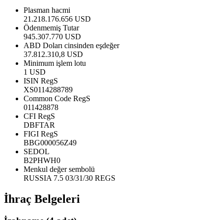
Plasman hacmi
21.218.176.656 USD
Ödenmemiş Tutar
945.307.770 USD
ABD Doları cinsinden eşdeğer
37.812.310,8 USD
Minimum işlem lotu
1 USD
ISIN RegS
XS0114288789
Common Code RegS
011428878
CFI RegS
DBFTAR
FIGI RegS
BBG000056Z49
SEDOL
B2PHWH0
Menkul değer sembolü
RUSSIA 7.5 03/31/30 REGS
İhraç Belgeleri