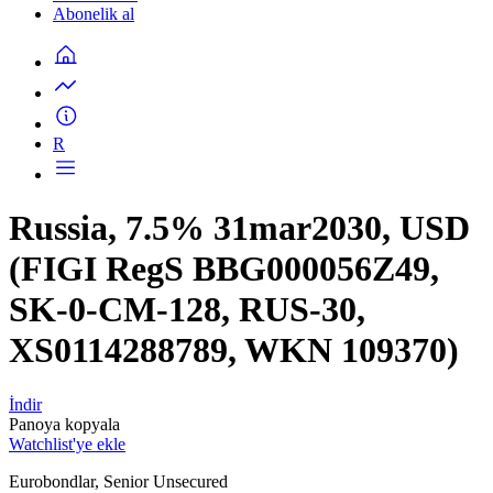
Abonelik al
R
Russia, 7.5% 31mar2030, USD
(FIGI RegS BBG000056Z49,
SK-0-CM-128, RUS-30,
XS0114288789, WKN 109370)
İndir
Panoya kopyala
Watchlist'ye ekle
Eurobondlar, Senior Unsecured