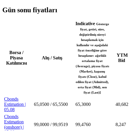
Gün sonu fiyatları
Indicative
Gösterge
fiyat, getiri, süre,
değiştirilmiş süreyi
hesaplamak için
kullanılır ve aşağıdaki
fiyat önceliğine göre
Borsa /
YTM
hesaplanır: ağırlıklı
Piyasa
Alış / Satış
Bid
ortalama fiyat
Katılımcısı
(Average), piyasa fiyatı
(Market), kapanış
fiyatı (Close), kabul
edilen fiyat (Admitted),
orta fiyat (Mid), son
fiyat (Last)]
Cbonds
Estimation |
65,0500 / 65,5500
65,3000
40,682
05.08
Cbonds
Estimation
99,0000 / 99,9519
99,4760
8,247
(onshore) |