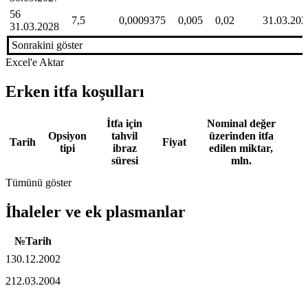
56
7,5
0,0009375
0,005
0,02
31.03.202
31.03.2028
Sonrakini göster
Excel'e Aktar
Erken itfa koşulları
İtfa için
Nominal değer
Opsiyon
tahvil
üzerinden itfa
Tarih
Fiyat
tipi
ibraz
edilen miktar,
süresi
mln.
Tümünü göster
İhaleler ve ek plasmanlar
№
Tarih
1
30.12.2002
2
12.03.2004