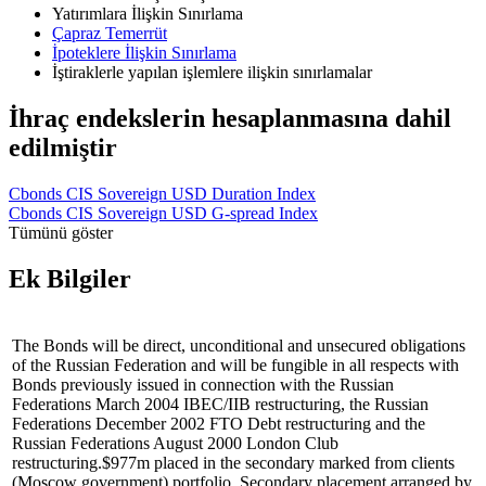
Yatırımlara İlişkin Sınırlama
Çapraz Temerrüt
İpoteklere İlişkin Sınırlama
İştiraklerle yapılan işlemlere ilişkin sınırlamalar
İhraç endekslerin hesaplanmasına dahil
edilmiştir
Cbonds CIS Sovereign USD Duration Index
Cbonds CIS Sovereign USD G-spread Index
Tümünü göster
Ek Bilgiler
The Bonds will be direct, unconditional and unsecured obligations
of the Russian Federation and will be fungible in all respects with
Bonds previously issued in connection with the Russian
Federations March 2004 IBEC/IIB restructuring, the Russian
Federations December 2002 FTO Debt restructuring and the
Russian Federations August 2000 London Club
restructuring.$977m placed in the secondary marked from clients
(Moscow government) portfolio. Secondary placement arranged by