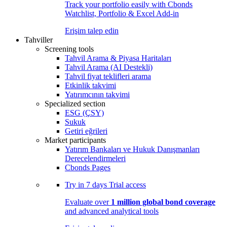
Track your portfolio easily with Cbonds
Watchlist, Portfolio & Excel Add-in
Erişim talep edin
Tahviller
Screening tools
Tahvil Arama & Piyasa Haritaları
Tahvil Arama (AI Destekli)
Tahvil fiyat teklifleri arama
Etkinlik takvimi
Yatırımcının takvimi
Specialized section
ESG (ÇSY)
Sukuk
Getiri eğrileri
Market participants
Yatırım Bankaları ve Hukuk Danışmanları
Derecelendirmeleri
Cbonds Pages
Try in
7 days
Trial access
Evaluate over
1 million global bond coverage
and advanced analytical tools