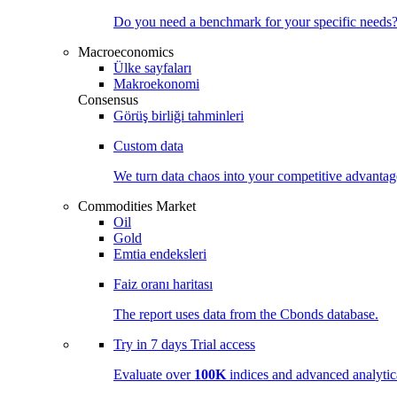
Do you need a benchmark for your specific needs
Macroeconomics
Ülke sayfaları
Makroekonomi
Consensus
Görüş birliği tahminleri
Custom data
We turn data chaos into your competitive
advantag
Commodities Market
Oil
Gold
Emtia endeksleri
Faiz oranı haritası
The report uses data from the Cbonds database.
Try in
7 days
Trial access
Evaluate over
100K
indices and advanced analytica