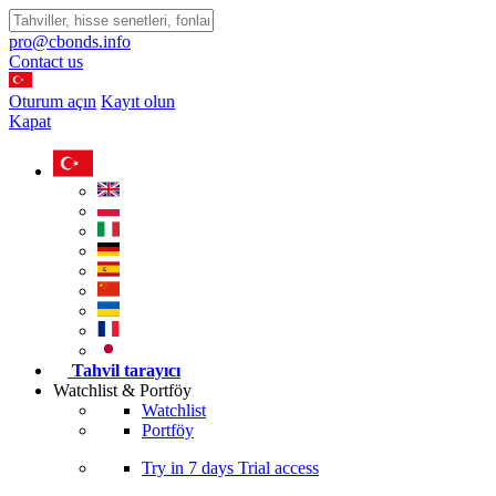
pro@cbonds.info
Contact us
Oturum açın
Kayıt olun
Kapat
Tahvil tarayıcı
Watchlist & Portföy
Watchlist
Portföy
Try in
7 days
Trial access