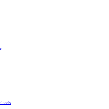
?
e
l tools