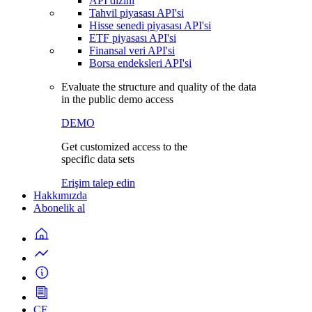
API dizini
Tahvil piyasası API'si
Hisse senedi piyasası API'si
ETF piyasası API'si
Finansal veri API'si
Borsa endeksleri API'si
Evaluate the structure and quality of the data
in the public demo access
DEMO
Get customized access to the
specific data sets
Erişim talep edin
Hakkımızda
Abonelik al
CF