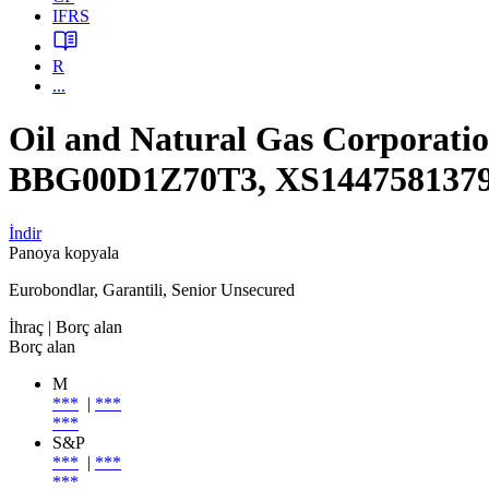
IFRS
R
...
Oil and Natural Gas Corporat
BBG00D1Z70T3, XS144758137
İndir
Panoya kopyala
Eurobondlar, Garantili, Senior Unsecured
İhraç
| Borç alan
Borç alan
M
***
|
***
***
S&P
***
|
***
***