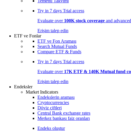
Temettü Takvimi
Try in
7 days
Trial access
Evaluate over
100K stock coverage
and advanced 
Erişim talep edin
ETF ve Fonlar
ETF ve Fon Araması
Search Mutual Funds
Compare ETF & Funds
Try in
7 days
Trial access
Evaluate over
17K ETF & 140K Mutual fund co
Erişim talep edin
Endeksler
Market Indicators
Endekslerin araması
Cryptocurrencies
Döviz çiftleri
Central Bank exchange rates
Merkez bankası faiz oranları
Endeks oluştur