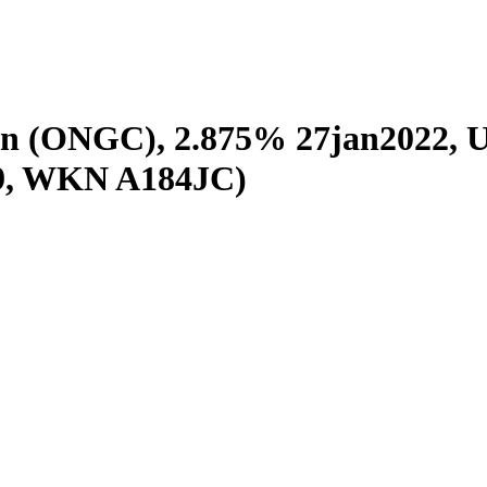
ion (ONGC), 2.875% 27jan2022, 
9, WKN A184JC)