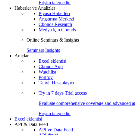
Erişim talep edin
Haberler ve Analizler
Piyasa Haberleri
Araştırma Merkezi
Cbonds Research
Medya için Cbonds
Online Seminars & Insights
Seminars
Insights
Araçlar
Excel eklentisi
Cbonds App
Watchlist
Portföy
Tahvil Hesaplayıcı
Try in
7 days
Trial access
Evaluate comprehensive coverage and advanced ana
Erişim talep edin
Excel eklentisi
API & Data Feed
API ve Data Feed