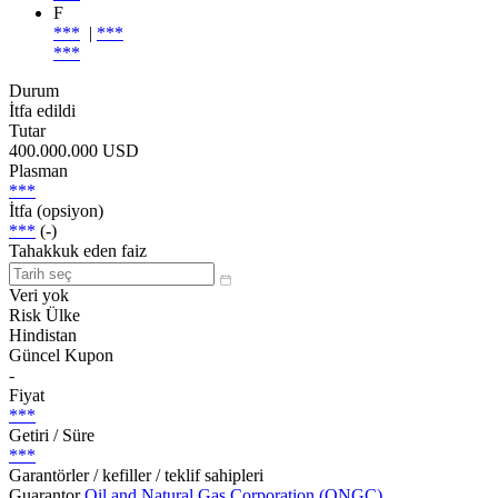
F
***
|
***
***
Durum
İtfa edildi
Tutar
400.000.000 USD
Plasman
***
İtfa (opsiyon)
***
(-)
Tahakkuk eden faiz
Veri yok
Risk Ülke
Hindistan
Güncel Kupon
-
Fiyat
***
Getiri / Süre
***
Garantörler / kefiller / teklif sahipleri
Guarantor
Oil and Natural Gas Corporation (ONGC)