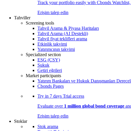
Track your portfolio easily with Cbonds Watchlist
Erişim talep edin
Tahviller
Screening tools
Tahvil Arama & Piyasa Haritaları
Tahvil Arama (AI Destekli)
Tahvil fiyat teklifleri arama
Etkinlik takvimi
Yatırımcının takvimi
Specialized section
ESG (ÇSY)
Sukuk
Getiri eğrileri
Market participants
Yatırım Bankaları ve Hukuk Danışmanları Derecel
Cbonds Pages
Try in
7 days
Trial access
Evaluate over
1 million global bond coverage
and
Erişim talep edin
Stoklar
Stok arama