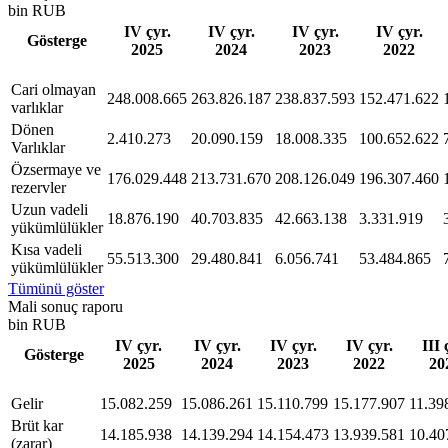
bin RUB
IV çyr.
IV çyr.
IV çyr.
IV çyr.
Gösterge
2025
2024
2023
2022
Сari olmayan
248.008.665
263.826.187
238.837.593
152.471.622
varlıklar
Dönen
2.410.273
20.090.159
18.008.335
100.652.622
Varlıklar
Özsermaye ve
176.029.448
213.731.670
208.126.049
196.307.460
rezervler
Uzun vadeli
18.876.190
40.703.835
42.663.138
3.331.919
yükümlülükler
Kısa vadeli
55.513.300
29.480.841
6.056.741
53.484.865
yükümlülükler
Tümünü göster
Mali sonuç raporu
bin RUB
IV çyr.
IV çyr.
IV çyr.
IV çyr.
III 
Gösterge
2025
2024
2023
2022
20
Gelir
15.082.259
15.086.261
15.110.799
15.177.907
11.39
Brüt kar
14.185.938
14.139.294
14.154.473
13.939.581
10.40
(zarar)