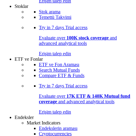
Erişim talep edin
Stoklar
Stok arama
Temettü Takvimi
Try in
7 days
Trial access
Evaluate over
100K stock coverage
and
advanced analytical tools
Erişim talep edin
ETF ve Fonlar
ETF ve Fon Araması
Search Mutual Funds
Compare ETF & Funds
Try in
7 days
Trial access
Evaluate over
17K ETF & 140K Mutual fund
coverage
and advanced analytical tools
Erişim talep edin
Endeksler
Market Indicators
Endekslerin araması
Cryptocurrencies