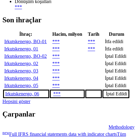
Dönüşüm koşulları
***
Son ihraçlar
İhraç:
Hacim, milyon
Tarih
Durum
Irkutskenergo, BO-01
***
***
İtfa edildi
Irkutskenergo, 01
***
***
İtfa edildi
Irkutskenergo, BO-02
***
İptal Edildi
Irkutskenergo, 02
***
İptal Edildi
Irkutskenergo, 03
***
İptal Edildi
Irkutskenergo, 04
***
İptal Edildi
Irkutskenergo, 05
***
İptal Edildi
Irkutskenergo, 06
***
İptal Edildi
Hepsini göster
Çarpanlar
Methodology
new
Full IFRS financial statements data with indicator charts
Tüm