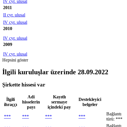
IV çyr. ulusal
2011
II çyr. ulusal
IV çyr. ulusal
2010
IV çyr. ulusal
2009
IV çyr. ulusal
Hepsini göster
İlgili kuruluşlar
üzerinde 28.09.2022
Şirkette hissesi var
Adi
Kayıtlı
İlgili
Destekleyici
hisselerin
sermaye
ihraççı
belgeler
payı
içindeki pay
Bağlantı
***
***
***
***
türü: ***
Bağlantı