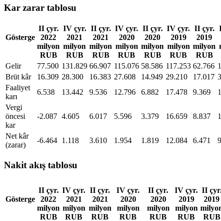
Kar zarar tablosu
II çyr.
IV çyr.
II çyr.
IV çyr.
II çyr.
IV çyr.
II çyr.
Gösterge
2022
2021
2021
2020
2020
2019
2019
milyon
milyon
milyon
milyon
milyon
milyon
milyon
RUB
RUB
RUB
RUB
RUB
RUB
RUB
Gelir
77.500
131.829
66.907
115.076
58.586
117.253
62.766
Brüt kâr
16.309
28.300
16.383
27.608
14.949
29.210
17.017
Faaliyet
6.538
13.442
9.536
12.796
6.882
17.478
9.369
karı
Vergi
öncesi
-2.087
4.605
6.017
5.596
3.379
16.659
8.837
kar
Net kâr
-6.464
1.118
3.610
1.954
1.819
12.084
6.471
(zarar)
Nakit akış tablosu
II çyr.
IV çyr.
II çyr.
IV çyr.
II çyr.
IV çyr.
II çyr
Gösterge
2022
2021
2021
2020
2020
2019
2019
milyon
milyon
milyon
milyon
milyon
milyon
milyo
RUB
RUB
RUB
RUB
RUB
RUB
RUB