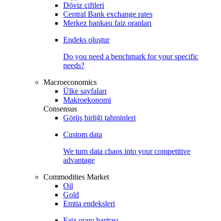
Döviz çiftleri
Central Bank exchange rates
Merkez bankası faiz oranları
Endeks oluştur
Do you need a benchmark for your specific
needs?
Macroeconomics
Ülke sayfaları
Makroekonomi
Consensus
Görüş birliği tahminleri
Custom data
We turn data chaos into your competitive
advantage
Commodities Market
Oil
Gold
Emtia endeksleri
Faiz oranı haritası