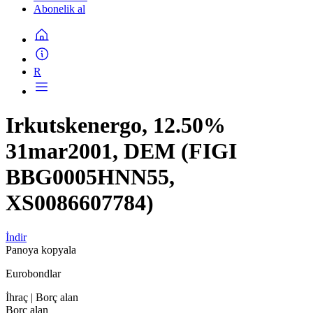
Abonelik al
R
Irkutskenergo, 12.50%
31mar2001, DEM (FIGI
BBG0005HNN55,
XS0086607784)
İndir
Panoya kopyala
Eurobondlar
İhraç
| Borç alan
Borç alan