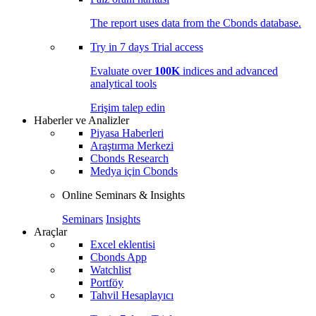
The report uses data from the Cbonds database.
Try in
7 days
Trial access
Evaluate over
100K
indices and advanced
analytical tools
Erişim talep edin
Haberler ve Analizler
Piyasa Haberleri
Araştırma Merkezi
Cbonds Research
Medya için Cbonds
Online Seminars & Insights
Seminars
Insights
Araçlar
Excel eklentisi
Cbonds App
Watchlist
Portföy
Tahvil Hesaplayıcı