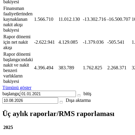
bakiyesi
Finansman
faaliyetlerinden
kaynaklanan
1.566.710
11.012.130
-13.302.716
-16.500.707
1
nakit akışı
bakiyesi
Rapor dönemi
için net nakit
-2.622.941
4.129.085
-1.379.036
-505.541
1
akışı
Rapor dönemi
başlangıcındaki
nakit ve nakit
4.396.494
383.789
1.762.825
2.268.371
3
benzeri
varlıkların
bakiyesi
Tümünü göster
başlangıç
bitiş
Dışa aktarma
Üç aylık raporlar/RMS raporlaması
2025