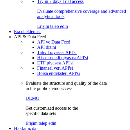
Try in
7 days
Trial access
Evaluate comprehensive coverage and advanced
analytical tools
Erişim talep edin
Excel eklentisi
API & Data Feed
API ve Data Feed
API dizini
Tahvil piyasası API'si
Hisse senedi piyasası API'si
ETF piyasası API'si
Finansal veri API'si
Borsa endeksleri API'si
Evaluate the structure and quality of the data
in the public demo access
DEMO
Get customized access to the
specific data sets
Erişim talep edin
Hakkımızda