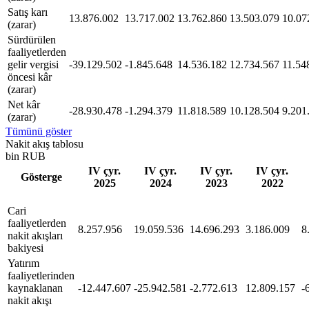
Satış karı
13.876.002
13.717.002
13.762.860
13.503.079
10.07
(zarar)
Sürdürülen
faaliyetlerden
gelir vergisi
-39.129.502
-1.845.648
14.536.182
12.734.567
11.54
öncesi kâr
(zarar)
Net kâr
-28.930.478
-1.294.379
11.818.589
10.128.504
9.201
(zarar)
Tümünü göster
Nakit akış tablosu
bin RUB
IV çyr.
IV çyr.
IV çyr.
IV çyr.
Gösterge
2025
2024
2023
2022
Cari
faaliyetlerden
8.257.956
19.059.536
14.696.293
3.186.009
8
nakit akışları
bakiyesi
Yatırım
faaliyetlerinden
kaynaklanan
-12.447.607
-25.942.581
-2.772.613
12.809.157
-
nakit akışı