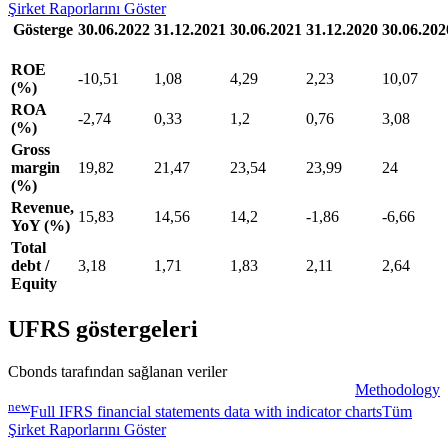
Şirket Raporlarını Göster
Gösterge
30.06.2022
31.12.2021
30.06.2021
31.12.2020
30.06.202
ROE
-10,51
1,08
4,29
2,23
10,07
(%)
ROA
-2,74
0,33
1,2
0,76
3,08
(%)
Gross
margin
19,82
21,47
23,54
23,99
24
(%)
Revenue,
15,83
14,56
14,2
-1,86
-6,66
YoY (%)
Total
debt /
3,18
1,71
1,83
2,11
2,64
Equity
UFRS göstergeleri
Cbonds tarafından sağlanan veriler
Methodology
new
Full IFRS financial statements data with indicator charts
Tüm
Şirket Raporlarını Göster