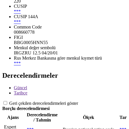
220
CUSIP
***
CUSIP 144A
***
Common Code
008660778
FIGI
BBG0005HNN55
Menkul değer sembolü
IRGZRU 12.5 04/20/01
Rus Merkez Bankasına göre menkul kıymet türü
***
Derecelendirmeler
Güncel
Tarihçe
Geri çekilen derecelendirmeleri göster
Borçlu derecelendirmesi
Derecelendirme
Ajans
Ölçek
Tari
/ Tahmin
Expert