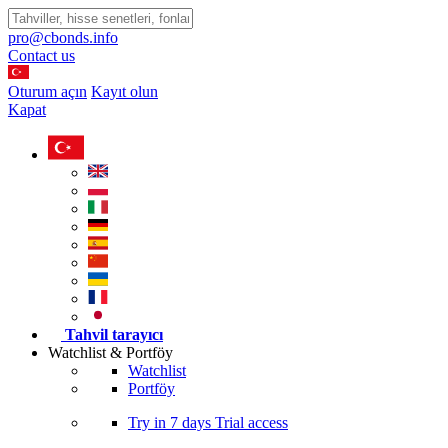
pro@cbonds.info
Contact us
Oturum açın
Kayıt olun
Kapat
Tahvil tarayıcı
Watchlist & Portföy
Watchlist
Portföy
Try in
7 days
Trial access