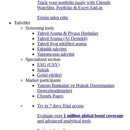
Track your portfolio easily with Cbonds
Watchlist, Portfolio & Excel Add-in
Erişim talep edin
Tahviller
Screening tools
Tahvil Arama & Piyasa Haritaları
Tahvil Arama (AI Destekli)
Tahvil fiyat teklifleri arama
Etkinlik takvimi
Yatırımcının takvimi
Specialized section
ESG (ÇSY)
Sukuk
Getiri eğrileri
Market participants
Yatırım Bankaları ve Hukuk Danışmanları
Derecelendirmeleri
Cbonds Pages
Try in
7 days
Trial access
Evaluate over
1 million global bond coverage
and advanced analytical tools