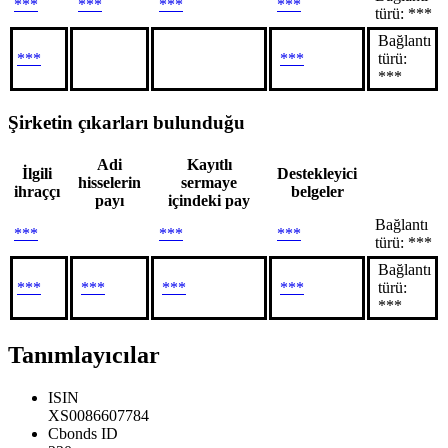
***
***
***
***
türü: ***
Bağlantı
***
***
türü:
***
Şirketin çıkarları bulunduğu
Adi
Kayıtlı
İlgili
Destekleyici
hisselerin
sermaye
ihraççı
belgeler
payı
içindeki pay
Bağlantı
***
***
***
türü: ***
Bağlantı
***
***
***
***
türü:
***
Tanımlayıcılar
ISIN
XS0086607784
Cbonds ID