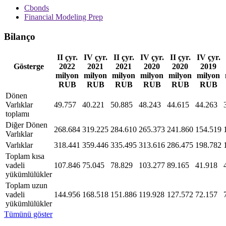
Cbonds
Financial Modeling Prep
Bilanço
II çyr.
IV çyr.
II çyr.
IV çyr.
II çyr.
IV çyr.
Gösterge
2022
2021
2021
2020
2020
2019
milyon
milyon
milyon
milyon
milyon
milyon
RUB
RUB
RUB
RUB
RUB
RUB
Dönen
Varlıklar
49.757
40.221
50.885
48.243
44.615
44.263
toplamı
Diğer Dönen
268.684
319.225
284.610
265.373
241.860
154.519
Varlıklar
Varlıklar
318.441
359.446
335.495
313.616
286.475
198.782
Toplam kısa
vadeli
107.846
75.045
78.829
103.277
89.165
41.918
yükümlülükler
Toplam uzun
vadeli
144.956
168.518
151.886
119.928
127.572
72.157
yükümlülükler
Tümünü göster