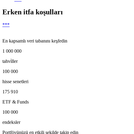
Erken itfa koşulları
***
En kapsamlı veri tabanını keşfedin
1 000 000
tahvi̇ller
100 000
hisse senetleri
175 910
ETF & Funds
100 000
endeksler
Portföyünüzü en etkili şekilde takip edin