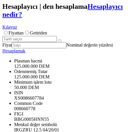
Hesaplayıcı | den hesaplama
Hesaplayıcı
nedir?
Kılavuz
Fiyattan
Getiriden
Fiyat
Nominal değerin yüzdesi
Hesaplamak
Plasman hacmi
125.000.000 DEM
Ödenmemiş Tutar
125.000.000 DEM
Minimum işlem lotu
50.000 DEM
ISIN
XS0086607784
Common Code
008660778
FIGI
BBG0005HNN55
Menkul değer sembolü
IRGZRU 12.5 04/20/01