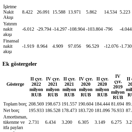
İşletme
Nakit
8.422
26.091
15.588
13.971
5.862
14.534
5.223
Akışı
Yatırım
nakit
-6.012
-29.794
-14.297
-108.904
-103.804
-796
-4.044
akışı
Finansal
nakit
-1.919
8.964
4.909
97.056
96.529
-12.076
-1.730
akışı
Ek göstergeler
IV
II çyr.
IV çyr.
II çyr.
IV çyr.
II çyr.
II 
çyr.
Gösterge
2022
2021
2021
2020
2020
2
2019
milyon
milyon
milyon
milyon
milyon
mi
milyon
RUB
RUB
RUB
RUB
RUB
R
RUB
Toplam borç
208.569
198.673
191.557
190.604
184.444
81.694
89
Net borç
195.933
186.528
178.473
183.720
181.096
76.933
87
Amortisman,
tükenme ve
2.731
6.434
3.200
6.305
3.149
6.275
3.
itfa payları