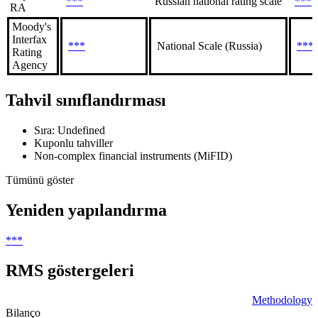
***
Russian national rating scale
***
RA
Moody's
Interfax
***
National Scale (Russia)
***
Rating
Agency
Tahvil sınıflandırması
Sıra: Undefined
Kuponlu tahviller
Non-complex financial instruments (MiFID)
Tümünü göster
Yeniden yapılandırma
***
RMS göstergeleri
Methodology
Bilanço