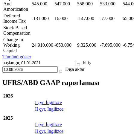
And
545.000
547.000
558.000
533.000
544.0
Amortization
Deferred
-131.000
16.000
-147.000
-77.000
65.00
Income Tax
Stock Based
Compensation
Change In
Working
24.910.000
-653.000
9.325.000
-7.695.000
-6.75
Capital
Tümünü göster
başlangıç
bitiş
Dışa aktar
UFRS/ABD GAAP raporlaması
2026
I çyr. İngilizce
II çyr. İngilizce
2025
I çyr. İngilizce
II çyr. İngilizce