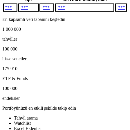
***
***
***
***
***
En kapsamlı veri tabanını keşfedin
1 000 000
tahvi̇ller
100 000
hisse senetleri
175 910
ETF & Funds
100 000
endeksler
Portföyünüzü en etkili şekilde takip edin
Tahvi̇l arama
Watchlist
Excel Eklentisi