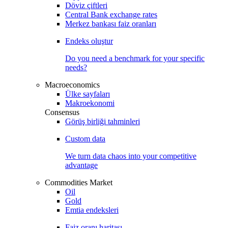
Döviz çiftleri
Central Bank exchange rates
Merkez bankası faiz oranları
Endeks oluştur
Do you need a benchmark for your specific
needs?
Macroeconomics
Ülke sayfaları
Makroekonomi
Consensus
Görüş birliği tahminleri
Custom data
We turn data chaos into your competitive
advantage
Commodities Market
Oil
Gold
Emtia endeksleri
Faiz oranı haritası