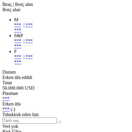
İhraç
| Borç alan
Borç alan
M
***
|
***
***
S&P
***
|
***
***
F
***
|
***
***
Durum
Erken itfa edildi
Tutar
50.000.000 USD
Plasman
***
Erken itfa
***
(-)
Tahakkuk eden faiz
Veri yok
Risk Ülke