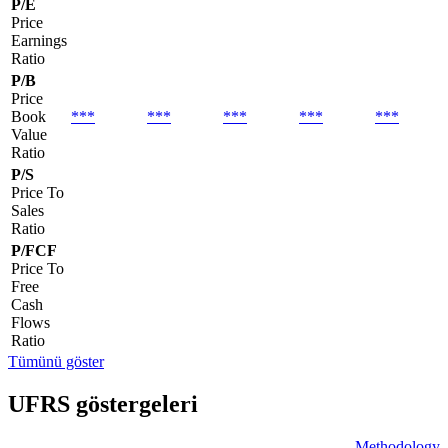
P/E
Price
Earnings
Ratio
P/B
Price
Book
***
***
***
***
***
Value
Ratio
P/S
Price To
Sales
Ratio
P/FCF
Price To
Free
Cash
Flows
Ratio
Tümünü göster
UFRS göstergeleri
Methodology