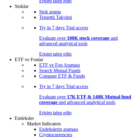
Erişim talep edin
Stoklar
Stok arama
Temettü Takvimi
Try in
7 days
Trial access
Evaluate over
100K stock coverage
and
advanced analytical tools
Erişim talep edin
ETF ve Fonlar
ETF ve Fon Araması
Search Mutual Funds
Compare ETF & Funds
Try in
7 days
Trial access
Evaluate over
17K ETF & 140K Mutual fund
coverage
and advanced analytical tools
Erişim talep edin
Endeksler
Market Indicators
Endekslerin araması
Cryptocurrencies