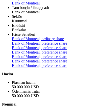
Bank of Montreal
Tam borçlu / ihraççı adı
Bank of Montreal
Sektör
Kurumsal
Endüstri
Bankalar
Hisse Senetleri
Bank of Montreal, ordinary share
Bank of Montreal, preference share
Bank of Montreal, preference share
Bank of Montreal, preference share
Bank of Montreal, preference share
Bank of Montreal, preference share
Bank of Montreal, preference share
Hacim
Plasman hacmi
50.000.000 USD
Ödenmemiş Tutar
50.000.000 USD
Nominal