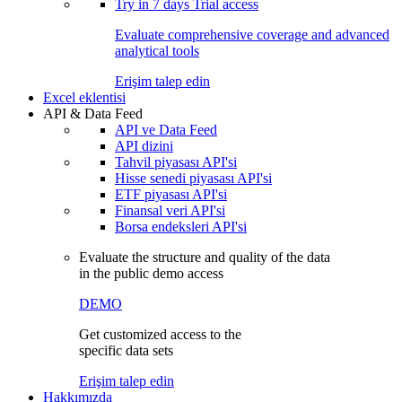
Try in
7 days
Trial access
Evaluate comprehensive coverage and advanced
analytical tools
Erişim talep edin
Excel eklentisi
API & Data Feed
API ve Data Feed
API dizini
Tahvil piyasası API'si
Hisse senedi piyasası API'si
ETF piyasası API'si
Finansal veri API'si
Borsa endeksleri API'si
Evaluate the structure and quality of the data
in the public demo access
DEMO
Get customized access to the
specific data sets
Erişim talep edin
Hakkımızda