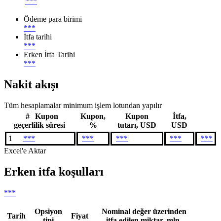
***
Ödeme para birimi
***
İtfa tarihi
***
Erken İtfa Tarihi
***
Nakit akışı
Tüm hesaplamalar minimum işlem lotundan yapılır
#
Kupon
Kupon,
Kupon
İtfa,
geçerlilik süresi
%
tutarı, USD
USD
1
***
***
***
***
***
Excel'e Aktar
Erken itfa koşulları
***
Opsiyon
Nominal değer üzerinden
Tarih
Fiyat
tipi
itfa edilen miktar, mln.