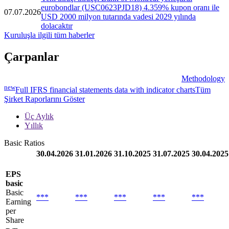
eurobondlar (USC0623PJD18) 4.359% kupon oranı ile
07.07.2026
USD 2000 milyon tutarında vadesi 2029 yılında
dolacaktır
Kuruluşla ilgili tüm haberler
Çarpanlar
Methodology
new
Full IFRS financial statements data with indicator charts
Tüm
Şirket Raporlarını Göster
Üç Aylık
Yıllık
Basic Ratios
30.04.2026
31.01.2026
31.10.2025
31.07.2025
30.04.2025
EPS
basic
Basic
***
***
***
***
***
Earning
per
Share