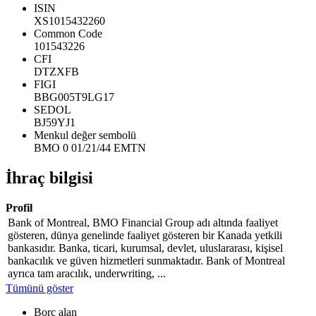
ISIN
XS1015432260
Common Code
101543226
CFI
DTZXFB
FIGI
BBG005T9LG17
SEDOL
BJ59YJ1
Menkul değer sembolü
BMO 0 01/21/44 EMTN
İhraç bilgisi
Profil
Bank of Montreal, BMO Financial Group adı altında faaliyet
gösteren, dünya genelinde faaliyet gösteren bir Kanada yetkili
bankasıdır. Banka, ticari, kurumsal, devlet, uluslararası, kişisel
bankacılık ve güven hizmetleri sunmaktadır. Bank of Montreal
ayrıca tam aracılık, underwriting, ...
Tümünü göster
Borç alan