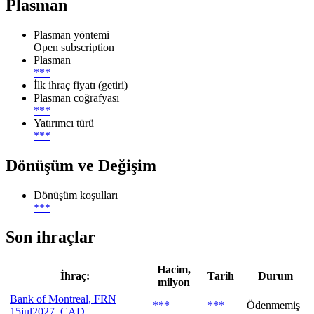
Plasman
Plasman yöntemi
Open subscription
Plasman
***
İlk ihraç fiyatı (getiri)
Plasman coğrafyası
***
Yatırımcı türü
***
Dönüşüm ve Değişim
Dönüşüm koşulları
***
Son ihraçlar
Hacim,
İhraç:
Tarih
Durum
milyon
Bank of Montreal, FRN
***
***
Ödenmemiş
15jul2027, CAD