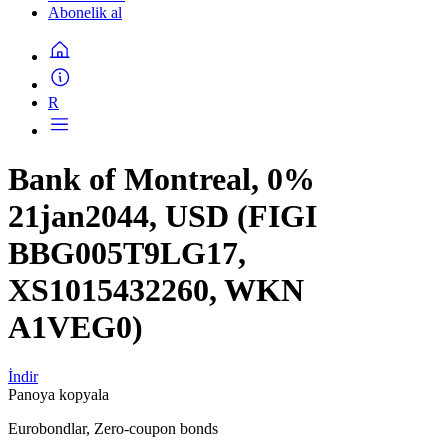
Abonelik al
R
Bank of Montreal, 0%
21jan2044, USD (FIGI
BBG005T9LG17,
XS1015432260, WKN
A1VEG0)
İndir
Panoya kopyala
Eurobondlar, Zero-coupon bonds