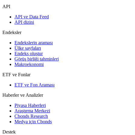
API
API ve Data Feed
API dizini
Endeksler
Endekslerin araması
Ülke sayfaları
Endeks oluştur
Görüş birliği tahminleri
Makroekonomi
ETF ve Fonlar
ETF ve Fon Araması
Haberler ve Analizler
Piyasa Haberleri
Araştırma Merkezi
Cbonds Research
Medya için Cbonds
Destek