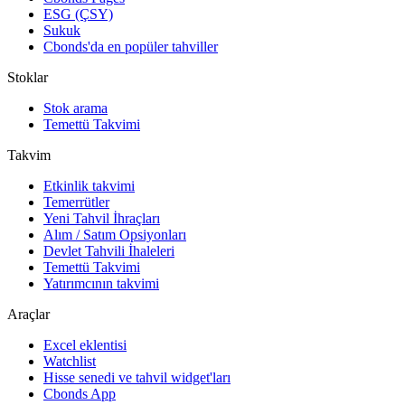
ESG (ÇSY)
Sukuk
Cbonds'da en popüler tahviller
Stoklar
Stok arama
Temettü Takvimi
Takvim
Etkinlik takvimi
Temerrütler
Yeni Tahvil İhraçları
Alım / Satım Opsiyonları
Devlet Tahvili İhaleleri
Temettü Takvimi
Yatırımcının takvimi
Araçlar
Excel eklentisi
Watchlist
Hisse senedi ve tahvil widget'ları
Cbonds App