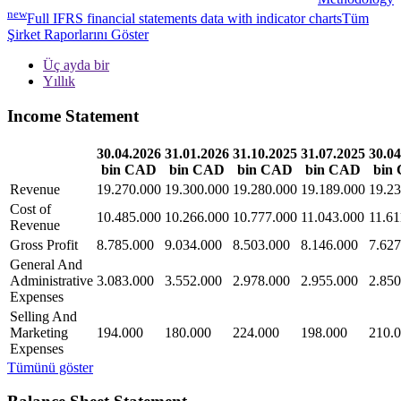
new
Full IFRS financial statements data with indicator charts
Tüm
Şirket Raporlarını Göster
Üç ayda bir
Yıllık
Income Statement
30.04.2026
31.01.2026
31.10.2025
31.07.2025
30.04
bin CAD
bin CAD
bin CAD
bin CAD
bin
Revenue
19.270.000
19.300.000
19.280.000
19.189.000
19.23
Cost of
10.485.000
10.266.000
10.777.000
11.043.000
11.61
Revenue
Gross Profit
8.785.000
9.034.000
8.503.000
8.146.000
7.627
General And
Administrative
3.083.000
3.552.000
2.978.000
2.955.000
2.850
Expenses
Selling And
Marketing
194.000
180.000
224.000
198.000
210.
Expenses
Tümünü göster