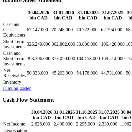
Balance Sheet Statement
30.04.2026
31.01.2026
31.10.2025
31.07.2025
30
bin CAD
bin CAD
bin CAD
bin CAD
b
Cash and
Cash
67.147.000
70.248.000
70.322.000
62.794.000
68
Equivalents
Short Term
326.249.000
302.802.000
33.836.000
106.420.000
10
Investments
Cash and
Short Term
393.396.000
373.050.000
104.158.000
169.214.000
17
Investments
Net
50.333.000
45.203.000
54.178.000
44.731.000
50
Receivables
Inventory
Tümünü göster
Cash Flow Statement
30.04.2026
31.01.2026
31.10.2025
31.07.2025
30.04
bin CAD
bin CAD
bin CAD
bin CAD
bin
Net Income
2.626.000
2.490.000
2.295.000
2.330.000
1.962
Depreciation