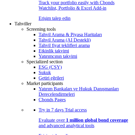
Track your portfolio easily with Cbonds
Watchlist, Portfolio & Excel Add-in
Erişim talep edin
Tahviller
Screening tools
Tahvil Arama & Piyasa Haritaları
Tahvil Arama (AI Destekli)
Tahvil fiyat teklifleri arama
Etkinlik takvimi
Yatırımcının takvimi
Specialized section
ESG (ÇSY)
Sukuk
Getiri eğrileri
Market participants
Yatırım Bankaları ve Hukuk Danışmanları
Derecelendirmeleri
Cbonds Pages
Try in
7 days
Trial access
Evaluate over
1 million global bond coverage
and advanced analytical tools