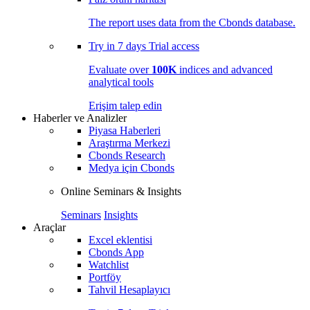
The report uses data from the Cbonds database.
Try in
7 days
Trial access
Evaluate over
100K
indices and advanced
analytical tools
Erişim talep edin
Haberler ve Analizler
Piyasa Haberleri
Araştırma Merkezi
Cbonds Research
Medya için Cbonds
Online Seminars & Insights
Seminars
Insights
Araçlar
Excel eklentisi
Cbonds App
Watchlist
Portföy
Tahvil Hesaplayıcı