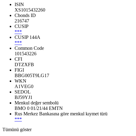
ISIN
XS1015432260
Cbonds ID
216747
CUSIP
***
CUSIP 144A
***
Common Code
101543226
CFI
DTZXFB
FIGI
BBG005T9LG17
WKN
A1VEG0
SEDOL
BJ59YJ1
Menkul değer sembolü
BMO 0 01/21/44 EMTN
Rus Merkez Bankasına göre menkul kıymet türü
***
Tümünü göster