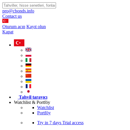
pro@cbonds.info
Contact us
Oturum açın
Kayıt olun
Kapat
Tahvil tarayıcı
Watchlist & Portföy
Watchlist
Portföy
Try in
7 days
Trial access