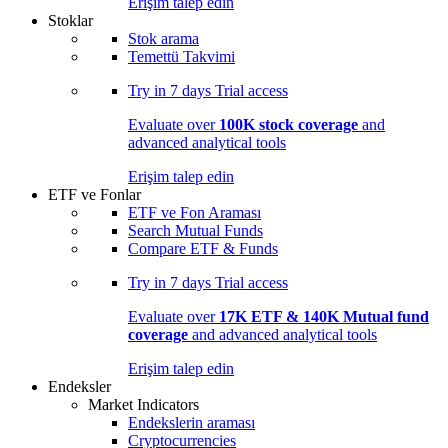
Erişim talep edin
Stoklar
Stok arama
Temettü Takvimi
Try in
7 days
Trial access
Evaluate over
100K stock coverage
and
advanced analytical tools
Erişim talep edin
ETF ve Fonlar
ETF ve Fon Araması
Search Mutual Funds
Compare ETF & Funds
Try in
7 days
Trial access
Evaluate over
17K ETF & 140K Mutual fund
coverage
and advanced analytical tools
Erişim talep edin
Endeksler
Market Indicators
Endekslerin araması
Cryptocurrencies