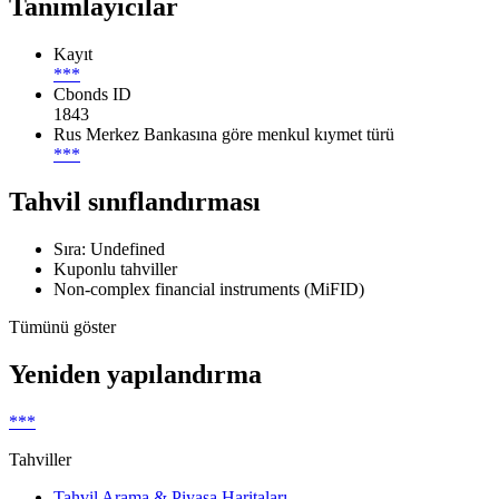
Tanımlayıcılar
Kayıt
***
Cbonds ID
1843
Rus Merkez Bankasına göre menkul kıymet türü
***
Tahvil sınıflandırması
Sıra: Undefined
Kuponlu tahviller
Non-complex financial instruments (MiFID)
Tümünü göster
Yeniden yapılandırma
***
Tahviller
Tahvil Arama & Piyasa Haritaları