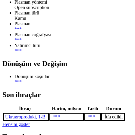
Plasman yöntemi
Open subscription
Plasman türü
Kamu
Plasman
***
Plasman coğrafyası
***
Yatırımcı türü
***
Dönüşüm ve Değişim
Dönüşüm koşulları
***
Son ihraçlar
İhraç:
Hacim, milyon
Tarih
Durum
Ukragroprodukt, 1-B
***
***
İtfa edildi
Hepsini göster