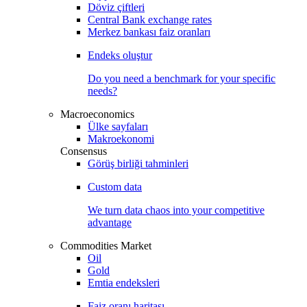
Döviz çiftleri
Central Bank exchange rates
Merkez bankası faiz oranları
Endeks oluştur
Do you need a benchmark for your specific
needs?
Macroeconomics
Ülke sayfaları
Makroekonomi
Consensus
Görüş birliği tahminleri
Custom data
We turn data chaos into your competitive
advantage
Commodities Market
Oil
Gold
Emtia endeksleri
Faiz oranı haritası