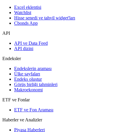
Excel eklentisi
Watchlist
Hisse senedi ve tahvil widget'ları
Cbonds App
API
API ve Data Feed
API dizini
Endeksler
Endekslerin araması
Ülke sayfaları
Endeks oluştur
Görüş birliği tahminleri
Makroekonomi
ETF ve Fonlar
ETF ve Fon Araması
Haberler ve Analizler
Piyasa Haberleri