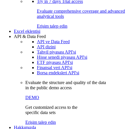
Try in
7 days
Trial access
Evaluate comprehensive coverage and advanced
analytical tools
Erişim talep edin
Excel eklentisi
API & Data Feed
API ve Data Feed
API dizini
Tahvil piyasası API'si
Hisse senedi piyasası API'si
ETF piyasası API'si
Finansal veri API'si
Borsa endeksleri API'si
Evaluate the structure and quality of the data
in the public demo access
DEMO
Get customized access to the
specific data sets
Erişim talep edin
Hakkımızda