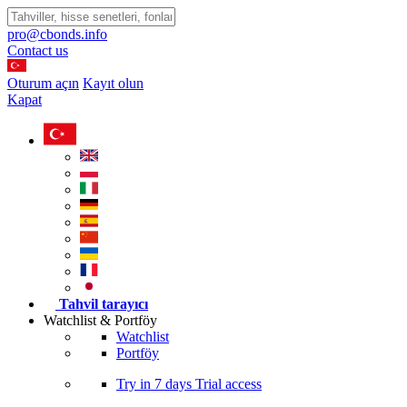
pro@cbonds.info
Contact us
Oturum açın
Kayıt olun
Kapat
Tahvil tarayıcı
Watchlist & Portföy
Watchlist
Portföy
Try in
7 days
Trial access