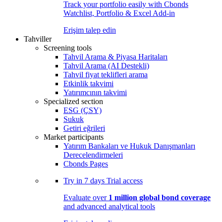
Track your portfolio easily with Cbonds
Watchlist, Portfolio & Excel Add-in
Erişim talep edin
Tahviller
Screening tools
Tahvil Arama & Piyasa Haritaları
Tahvil Arama (AI Destekli)
Tahvil fiyat teklifleri arama
Etkinlik takvimi
Yatırımcının takvimi
Specialized section
ESG (ÇSY)
Sukuk
Getiri eğrileri
Market participants
Yatırım Bankaları ve Hukuk Danışmanları
Derecelendirmeleri
Cbonds Pages
Try in
7 days
Trial access
Evaluate over
1 million global bond coverage
and advanced analytical tools