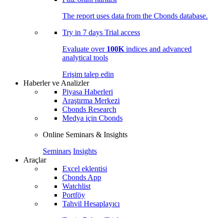
The report uses data from the Cbonds database.
Try in
7 days
Trial access
Evaluate over
100K
indices and advanced
analytical tools
Erişim talep edin
Haberler ve Analizler
Piyasa Haberleri
Araştırma Merkezi
Cbonds Research
Medya için Cbonds
Online Seminars & Insights
Seminars
Insights
Araçlar
Excel eklentisi
Cbonds App
Watchlist
Portföy
Tahvil Hesaplayıcı