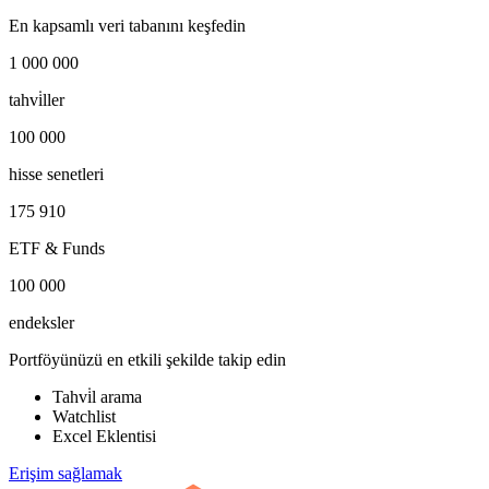
En kapsamlı veri tabanını keşfedin
1 000 000
tahvi̇ller
100 000
hisse senetleri
175 910
ETF & Funds
100 000
endeksler
Portföyünüzü en etkili şekilde takip edin
Tahvi̇l arama
Watchlist
Excel Eklentisi
Erişim sağlamak