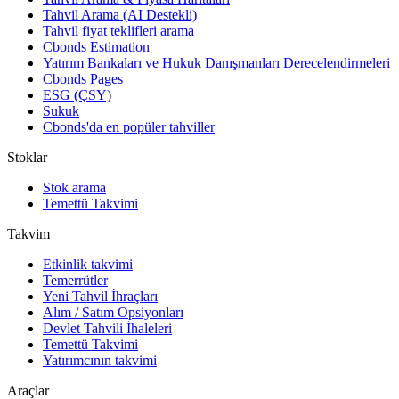
Tahvil Arama (AI Destekli)
Tahvil fiyat teklifleri arama
Cbonds Estimation
Yatırım Bankaları ve Hukuk Danışmanları Derecelendirmeleri
Cbonds Pages
ESG (ÇSY)
Sukuk
Cbonds'da en popüler tahviller
Stoklar
Stok arama
Temettü Takvimi
Takvim
Etkinlik takvimi
Temerrütler
Yeni Tahvil İhraçları
Alım / Satım Opsiyonları
Devlet Tahvili İhaleleri
Temettü Takvimi
Yatırımcının takvimi
Araçlar