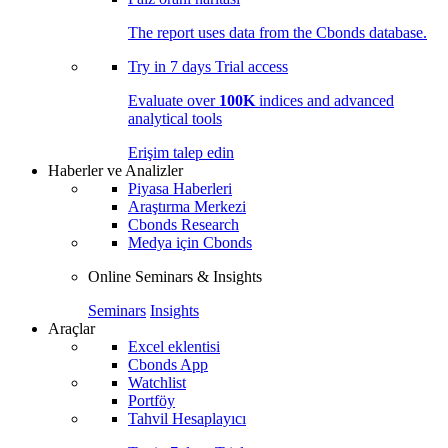
The report uses data from the Cbonds database.
Try in
7 days
Trial access
Evaluate over
100K
indices and advanced
analytical tools
Erişim talep edin
Haberler ve Analizler
Piyasa Haberleri
Araştırma Merkezi
Cbonds Research
Medya için Cbonds
Online Seminars & Insights
Seminars
Insights
Araçlar
Excel eklentisi
Cbonds App
Watchlist
Portföy
Tahvil Hesaplayıcı