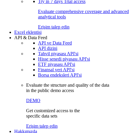
Try in
7 days
Trial access
Evaluate comprehensive coverage and advanced
analytical tools
Erişim talep edin
Excel eklentisi
API & Data Feed
API ve Data Feed
API dizini
Tahvil piyasası API'si
Hisse senedi piyasası API'si
ETF piyasası API'si
Finansal veri API'si
Borsa endeksleri API'si
Evaluate the structure and quality of the data
in the public demo access
DEMO
Get customized access to the
specific data sets
Erişim talep edin
Hakkımızda