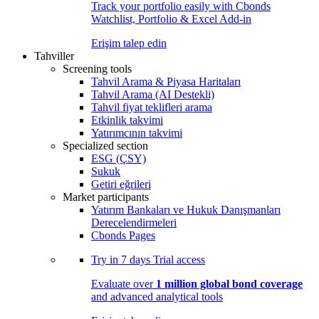
Track your portfolio easily with Cbonds
Watchlist, Portfolio & Excel Add-in
Erişim talep edin
Tahviller
Screening tools
Tahvil Arama & Piyasa Haritaları
Tahvil Arama (AI Destekli)
Tahvil fiyat teklifleri arama
Etkinlik takvimi
Yatırımcının takvimi
Specialized section
ESG (ÇSY)
Sukuk
Getiri eğrileri
Market participants
Yatırım Bankaları ve Hukuk Danışmanları
Derecelendirmeleri
Cbonds Pages
Try in
7 days
Trial access
Evaluate over
1 million global bond coverage
and advanced analytical tools