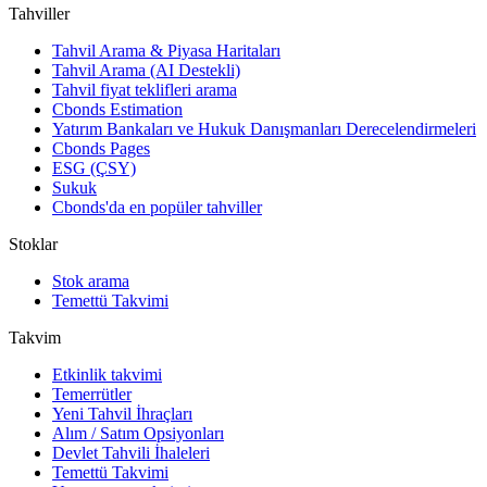
Tahviller
Tahvil Arama & Piyasa Haritaları
Tahvil Arama (AI Destekli)
Tahvil fiyat teklifleri arama
Cbonds Estimation
Yatırım Bankaları ve Hukuk Danışmanları Derecelendirmeleri
Cbonds Pages
ESG (ÇSY)
Sukuk
Cbonds'da en popüler tahviller
Stoklar
Stok arama
Temettü Takvimi
Takvim
Etkinlik takvimi
Temerrütler
Yeni Tahvil İhraçları
Alım / Satım Opsiyonları
Devlet Tahvili İhaleleri
Temettü Takvimi