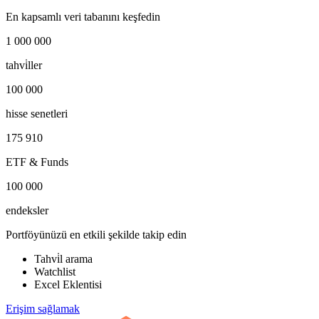
En kapsamlı veri tabanını keşfedin
1 000 000
tahvi̇ller
100 000
hisse senetleri
175 910
ETF & Funds
100 000
endeksler
Portföyünüzü en etkili şekilde takip edin
Tahvi̇l arama
Watchlist
Excel Eklentisi
Erişim sağlamak