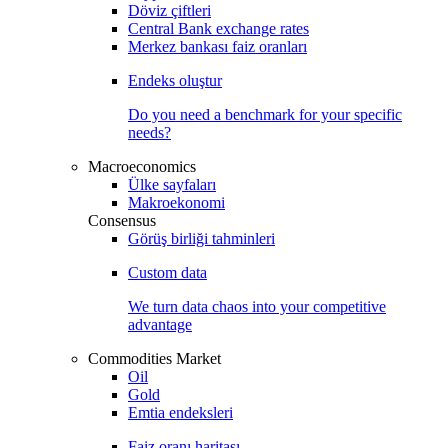
Döviz çiftleri
Central Bank exchange rates
Merkez bankası faiz oranları
Endeks oluştur
Do you need a benchmark for your specific
needs?
Macroeconomics
Ülke sayfaları
Makroekonomi
Consensus
Görüş birliği tahminleri
Custom data
We turn data chaos into your competitive
advantage
Commodities Market
Oil
Gold
Emtia endeksleri
Faiz oranı haritası