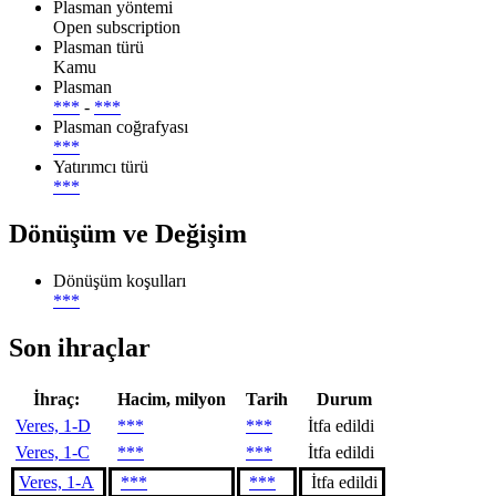
Plasman yöntemi
Open subscription
Plasman türü
Kamu
Plasman
***
-
***
Plasman coğrafyası
***
Yatırımcı türü
***
Dönüşüm ve Değişim
Dönüşüm koşulları
***
Son ihraçlar
İhraç:
Hacim, milyon
Tarih
Durum
Veres, 1-D
***
***
İtfa edildi
Veres, 1-C
***
***
İtfa edildi
Veres, 1-A
***
***
İtfa edildi