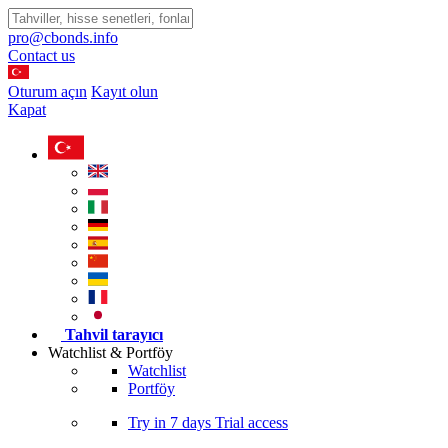
pro@cbonds.info
Contact us
Oturum açın
Kayıt olun
Kapat
Tahvil tarayıcı
Watchlist & Portföy
Watchlist
Portföy
Try in
7 days
Trial access