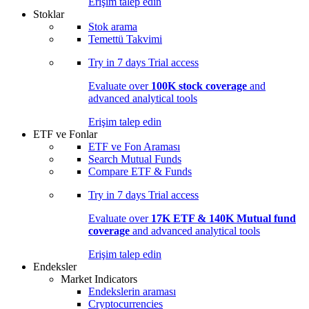
Erişim talep edin
Stoklar
Stok arama
Temettü Takvimi
Try in
7 days
Trial access
Evaluate over
100K stock coverage
and
advanced analytical tools
Erişim talep edin
ETF ve Fonlar
ETF ve Fon Araması
Search Mutual Funds
Compare ETF & Funds
Try in
7 days
Trial access
Evaluate over
17K ETF & 140K Mutual fund
coverage
and advanced analytical tools
Erişim talep edin
Endeksler
Market Indicators
Endekslerin araması
Cryptocurrencies