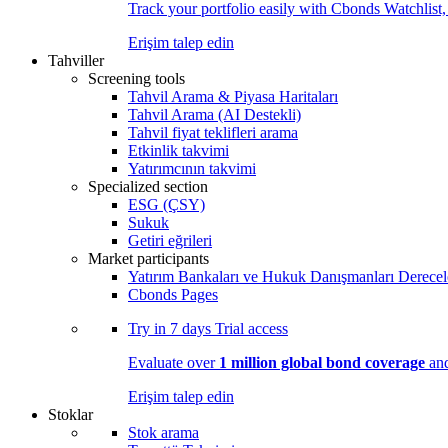
Track your portfolio easily with Cbonds Watchlist
Erişim talep edin
Tahviller
Screening tools
Tahvil Arama & Piyasa Haritaları
Tahvil Arama (AI Destekli)
Tahvil fiyat teklifleri arama
Etkinlik takvimi
Yatırımcının takvimi
Specialized section
ESG (ÇSY)
Sukuk
Getiri eğrileri
Market participants
Yatırım Bankaları ve Hukuk Danışmanları Derecel
Cbonds Pages
Try in
7 days
Trial access
Evaluate over
1 million global bond coverage
and
Erişim talep edin
Stoklar
Stok arama