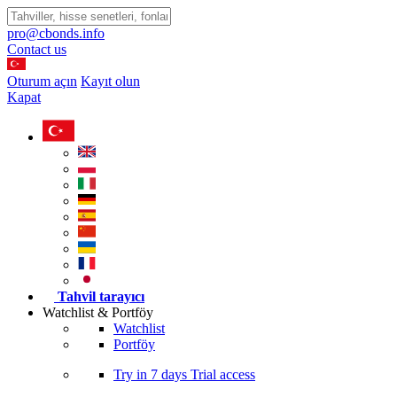
pro@cbonds.info
Contact us
Oturum açın
Kayıt olun
Kapat
Tahvil tarayıcı
Watchlist & Portföy
Watchlist
Portföy
Try in
7 days
Trial access