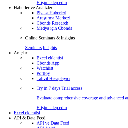
Erişim talep edin
Haberler ve Analizler
Piyasa Haberleri
Araştırma Merkezi
Cbonds Research
Medya için Cbonds
Online Seminars & Insights
Seminars
Insights
Araçlar
Excel eklentisi
Cbonds App
Watchlist
Portföy
Tahvil Hesaplayıcı
Try in
7 days
Trial access
Evaluate comprehensive coverage and advanced ana
Erişim talep edin
Excel eklentisi
API & Data Feed
API ve Data Feed