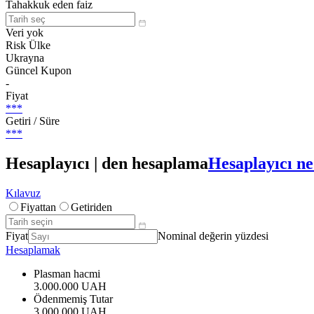
Tahakkuk eden faiz
Veri yok
Risk Ülke
Ukrayna
Güncel Kupon
-
Fiyat
***
Getiri / Süre
***
Hesaplayıcı | den hesaplama
Hesaplayıcı ne
Kılavuz
Fiyattan
Getiriden
Fiyat
Nominal değerin yüzdesi
Hesaplamak
Plasman hacmi
3.000.000 UAH
Ödenmemiş Tutar
3.000.000 UAH