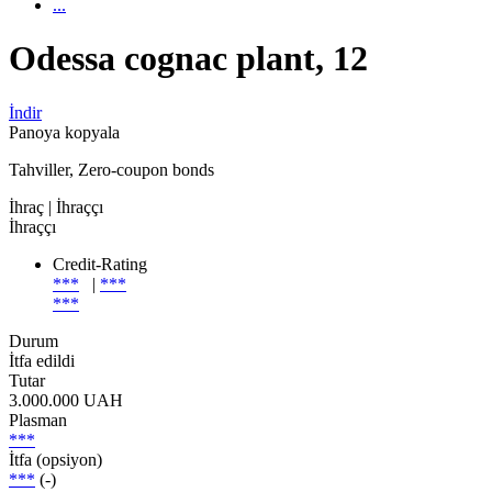
...
Odessa cognac plant, 12
İndir
Panoya kopyala
Tahviller, Zero-coupon bonds
İhraç
| İhraççı
İhraççı
Credit-Rating
***
|
***
***
Durum
İtfa edildi
Tutar
3.000.000 UAH
Plasman
***
İtfa (opsiyon)
***
(-)