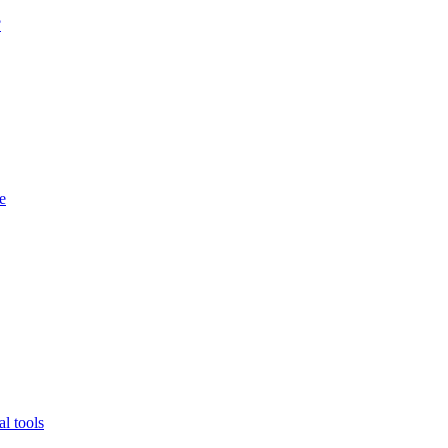
?
e
l tools