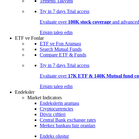
Temettü Takvimi
Try in
7 days
Trial access
Evaluate over
100K stock coverage
and advanced 
Erişim talep edin
ETF ve Fonlar
ETF ve Fon Araması
Search Mutual Funds
Compare ETF & Funds
Try in
7 days
Trial access
Evaluate over
17K ETF & 140K Mutual fund co
Erişim talep edin
Endeksler
Market Indicators
Endekslerin araması
Cryptocurrencies
Döviz çiftleri
Central Bank exchange rates
Merkez bankası faiz oranları
Endeks oluştur