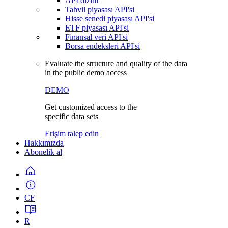
API dizini
Tahvil piyasası API'si
Hisse senedi piyasası API'si
ETF piyasası API'si
Finansal veri API'si
Borsa endeksleri API'si
Evaluate the structure and quality of the data
in the public demo access
DEMO
Get customized access to the
specific data sets
Erişim talep edin
Hakkımızda
Abonelik al
CF
R