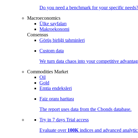
Do you need a benchmark for your specific needs
Macroeconomics
Ülke sayfaları
Makroekonomi
Consensus
Görüş birliği tahminleri
Custom data
We turn data chaos into your competitive
advantag
Commodities Market
Oil
Gold
Emtia endeksleri
Faiz oranı haritası
The report uses data from the Cbonds database.
Try in
7 days
Trial access
Evaluate over
100K
indices and advanced analytica