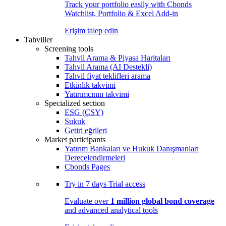
Track your portfolio easily with Cbonds
Watchlist, Portfolio & Excel Add-in
Erişim talep edin
Tahviller
Screening tools
Tahvil Arama & Piyasa Haritaları
Tahvil Arama (AI Destekli)
Tahvil fiyat teklifleri arama
Etkinlik takvimi
Yatırımcının takvimi
Specialized section
ESG (ÇSY)
Sukuk
Getiri eğrileri
Market participants
Yatırım Bankaları ve Hukuk Danışmanları
Derecelendirmeleri
Cbonds Pages
Try in
7 days
Trial access
Evaluate over
1 million global bond coverage
and advanced analytical tools