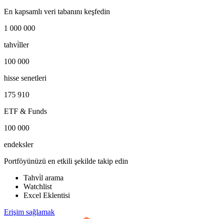
En kapsamlı veri tabanını keşfedin
1 000 000
tahvi̇ller
100 000
hisse senetleri
175 910
ETF & Funds
100 000
endeksler
Portföyünüzü en etkili şekilde takip edin
Tahvi̇l arama
Watchlist
Excel Eklentisi
Erişim sağlamak