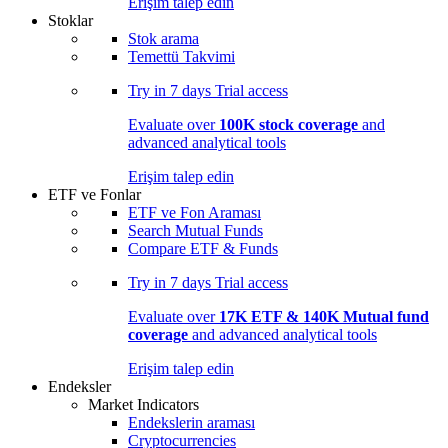
Erişim talep edin
Stoklar
Stok arama
Temettü Takvimi
Try in
7 days
Trial access
Evaluate over
100K stock coverage
and
advanced analytical tools
Erişim talep edin
ETF ve Fonlar
ETF ve Fon Araması
Search Mutual Funds
Compare ETF & Funds
Try in
7 days
Trial access
Evaluate over
17K ETF & 140K Mutual fund
coverage
and advanced analytical tools
Erişim talep edin
Endeksler
Market Indicators
Endekslerin araması
Cryptocurrencies