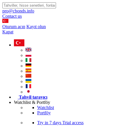
pro@cbonds.info
Contact us
Oturum açın
Kayıt olun
Kapat
Tahvil tarayıcı
Watchlist & Portföy
Watchlist
Portföy
Try in
7 days
Trial access