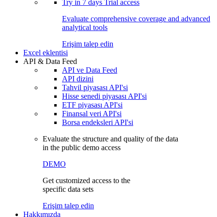
Try in
7 days
Trial access
Evaluate comprehensive coverage and advanced
analytical tools
Erişim talep edin
Excel eklentisi
API & Data Feed
API ve Data Feed
API dizini
Tahvil piyasası API'si
Hisse senedi piyasası API'si
ETF piyasası API'si
Finansal veri API'si
Borsa endeksleri API'si
Evaluate the structure and quality of the data
in the public demo access
DEMO
Get customized access to the
specific data sets
Erişim talep edin
Hakkımızda