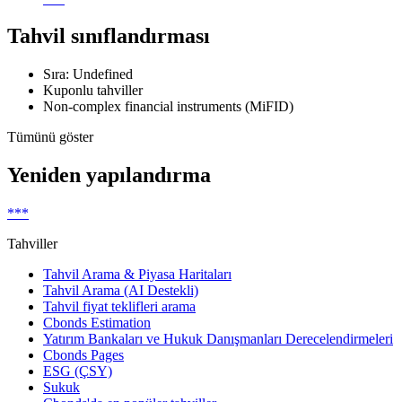
Tahvil sınıflandırması
Sıra: Undefined
Kuponlu tahviller
Non-complex financial instruments (MiFID)
Tümünü göster
Yeniden yapılandırma
***
Tahviller
Tahvil Arama & Piyasa Haritaları
Tahvil Arama (AI Destekli)
Tahvil fiyat teklifleri arama
Cbonds Estimation
Yatırım Bankaları ve Hukuk Danışmanları Derecelendirmeleri
Cbonds Pages
ESG (ÇSY)
Sukuk