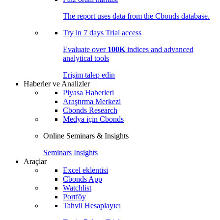
The report uses data from the Cbonds database.
Try in
7 days
Trial access
Evaluate over
100K
indices and advanced
analytical tools
Erişim talep edin
Haberler ve Analizler
Piyasa Haberleri
Araştırma Merkezi
Cbonds Research
Medya için Cbonds
Online Seminars & Insights
Seminars
Insights
Araçlar
Excel eklentisi
Cbonds App
Watchlist
Portföy
Tahvil Hesaplayıcı