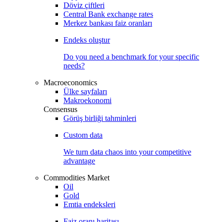
Döviz çiftleri
Central Bank exchange rates
Merkez bankası faiz oranları
Endeks oluştur
Do you need a benchmark for your specific
needs?
Macroeconomics
Ülke sayfaları
Makroekonomi
Consensus
Görüş birliği tahminleri
Custom data
We turn data chaos into your competitive
advantage
Commodities Market
Oil
Gold
Emtia endeksleri
Faiz oranı haritası