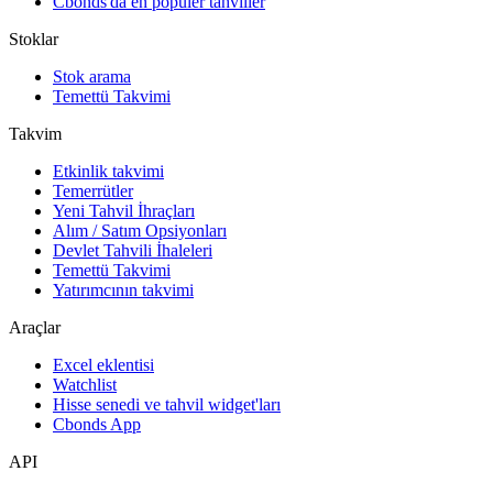
Cbonds'da en popüler tahviller
Stoklar
Stok arama
Temettü Takvimi
Takvim
Etkinlik takvimi
Temerrütler
Yeni Tahvil İhraçları
Alım / Satım Opsiyonları
Devlet Tahvili İhaleleri
Temettü Takvimi
Yatırımcının takvimi
Araçlar
Excel eklentisi
Watchlist
Hisse senedi ve tahvil widget'ları
Cbonds App
API