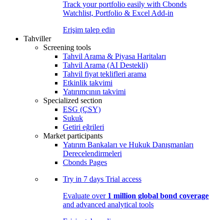
Track your portfolio easily with Cbonds
Watchlist, Portfolio & Excel Add-in
Erişim talep edin
Tahviller
Screening tools
Tahvil Arama & Piyasa Haritaları
Tahvil Arama (AI Destekli)
Tahvil fiyat teklifleri arama
Etkinlik takvimi
Yatırımcının takvimi
Specialized section
ESG (ÇSY)
Sukuk
Getiri eğrileri
Market participants
Yatırım Bankaları ve Hukuk Danışmanları
Derecelendirmeleri
Cbonds Pages
Try in
7 days
Trial access
Evaluate over
1 million global bond coverage
and advanced analytical tools