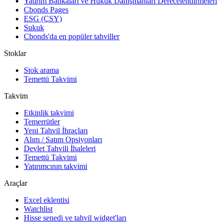
Yatırım Bankaları ve Hukuk Danışmanları Derecelendirmeleri
Cbonds Pages
ESG (ÇSY)
Sukuk
Cbonds'da en popüler tahviller
Stoklar
Stok arama
Temettü Takvimi
Takvim
Etkinlik takvimi
Temerrütler
Yeni Tahvil İhraçları
Alım / Satım Opsiyonları
Devlet Tahvili İhaleleri
Temettü Takvimi
Yatırımcının takvimi
Araçlar
Excel eklentisi
Watchlist
Hisse senedi ve tahvil widget'ları