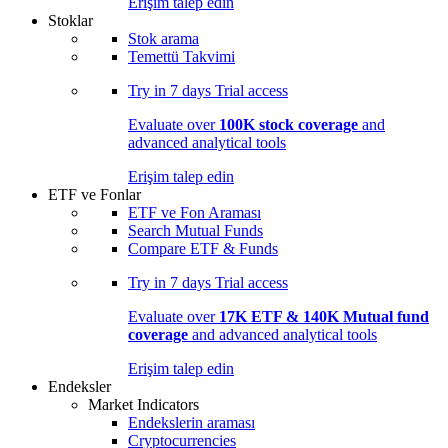
Erişim talep edin
Stoklar
Stok arama
Temettü Takvimi
Try in
7 days
Trial access
Evaluate over
100K stock coverage
and
advanced analytical tools
Erişim talep edin
ETF ve Fonlar
ETF ve Fon Araması
Search Mutual Funds
Compare ETF & Funds
Try in
7 days
Trial access
Evaluate over
17K ETF & 140K Mutual fund
coverage
and advanced analytical tools
Erişim talep edin
Endeksler
Market Indicators
Endekslerin araması
Cryptocurrencies