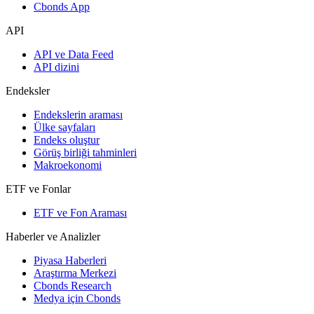
Cbonds App
API
API ve Data Feed
API dizini
Endeksler
Endekslerin araması
Ülke sayfaları
Endeks oluştur
Görüş birliği tahminleri
Makroekonomi
ETF ve Fonlar
ETF ve Fon Araması
Haberler ve Analizler
Piyasa Haberleri
Araştırma Merkezi
Cbonds Research
Medya için Cbonds