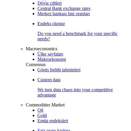
Döviz çiftleri
Central Bank exchange rates
Merkez bankası faiz oranları
Endeks oluştur
Do you need a benchmark for your specific
needs?
Macroeconomics
Ülke sayfaları
Makroekonomi
Consensus
Görüş birliği tahminleri
Custom data
We turn data chaos into your competitive
advantage
Commodities Market
Oil
Gold
Emtia endeksleri
Faiz oranı haritası