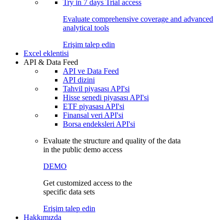
Try in
7 days
Trial access
Evaluate comprehensive coverage and advanced
analytical tools
Erişim talep edin
Excel eklentisi
API & Data Feed
API ve Data Feed
API dizini
Tahvil piyasası API'si
Hisse senedi piyasası API'si
ETF piyasası API'si
Finansal veri API'si
Borsa endeksleri API'si
Evaluate the structure and quality of the data
in the public demo access
DEMO
Get customized access to the
specific data sets
Erişim talep edin
Hakkımızda