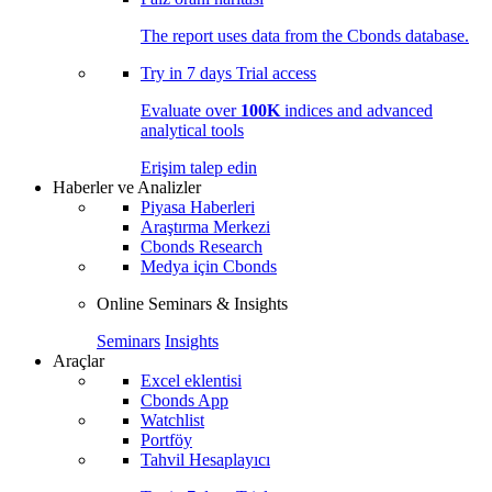
The report uses data from the Cbonds database.
Try in
7 days
Trial access
Evaluate over
100K
indices and advanced
analytical tools
Erişim talep edin
Haberler ve Analizler
Piyasa Haberleri
Araştırma Merkezi
Cbonds Research
Medya için Cbonds
Online Seminars & Insights
Seminars
Insights
Araçlar
Excel eklentisi
Cbonds App
Watchlist
Portföy
Tahvil Hesaplayıcı