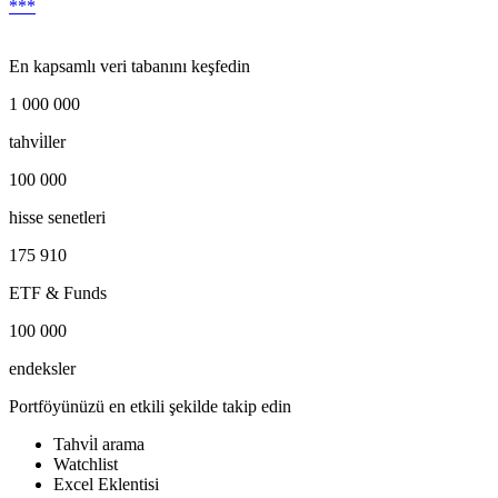
***
En kapsamlı veri tabanını keşfedin
1 000 000
tahvi̇ller
100 000
hisse senetleri
175 910
ETF & Funds
100 000
endeksler
Portföyünüzü en etkili şekilde takip edin
Tahvi̇l arama
Watchlist
Excel Eklentisi