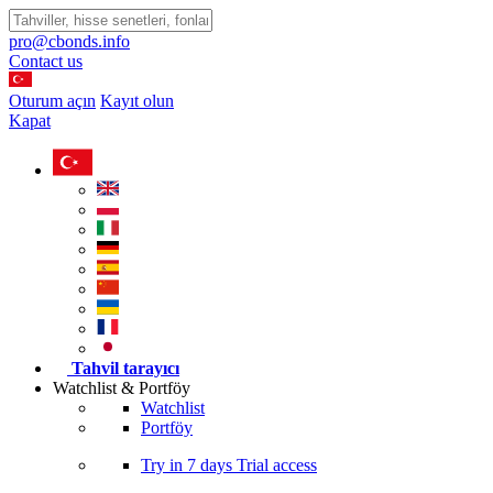
pro@cbonds.info
Contact us
Oturum açın
Kayıt olun
Kapat
Tahvil tarayıcı
Watchlist & Portföy
Watchlist
Portföy
Try in
7 days
Trial access