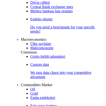
Döviz çiftleri
Central Bank exchange rates
Merkez bankası faiz oranları
Endeks oluştur
Do you need a benchmark for your specific
needs?
Macroeconomics
Ülke sayfaları
Makroekonomi
Consensus
Görüş birliği tahminleri
Custom data
We turn data chaos into your competitive
advantage
Commodities Market
Oil
Gold
Emtia endeksleri
Faiz oranı haritası