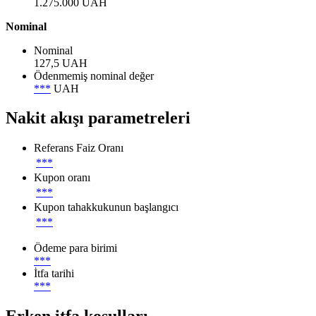
1.275.000 UAH
Nominal
Nominal
127,5 UAH
Ödenmemiş nominal değer
***
UAH
Nakit akışı parametreleri
Referans Faiz Oranı
***
Kupon oranı
***
Kupon tahakkukunun başlangıcı
***
Ödeme para birimi
***
İtfa tarihi
***