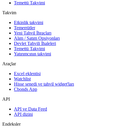
Temettü Takvimi
Takvim
Etkinlik takvimi
Temerrütler
Yeni Tahvil İhraçları
Alım / Satım Opsiyonları
Devlet Tahvili İhaleleri
Temettü Takvimi
Yatırımcının takvimi
Araçlar
Excel eklentisi
Watchlist
Hisse senedi ve tahvil widget'ları
Cbonds App
API
API ve Data Feed
API dizini
Endeksler