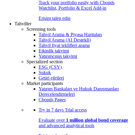
Track your portfolio easily with Cbonds
Watchlist, Portfolio & Excel Add-in
Erişim talep edin
Tahviller
Screening tools
Tahvil Arama & Piyasa Haritaları
Tahvil Arama (AI Destekli)
Tahvil fiyat teklifleri arama
Etkinlik takvimi
Yatırımcının takvimi
Specialized section
ESG (ÇSY)
Sukuk
Getiri eğrileri
Market participants
Yatırım Bankaları ve Hukuk Danışmanları
Derecelendirmeleri
Cbonds Pages
Try in
7 days
Trial access
Evaluate over
1 million global bond coverage
and advanced analytical tools