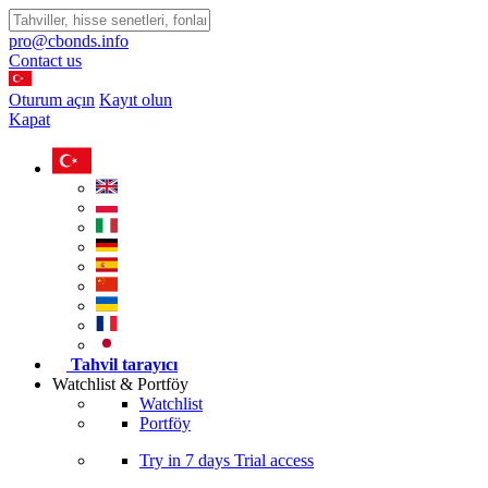
pro@cbonds.info
Contact us
Oturum açın
Kayıt olun
Kapat
Tahvil tarayıcı
Watchlist & Portföy
Watchlist
Portföy
Try in
7 days
Trial access