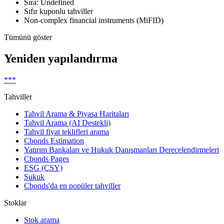
Sıra: Undefined
Sıfır kuponlu tahviller
Non-complex financial instruments (MiFID)
Tümünü göster
Yeniden yapılandırma
***
Tahviller
Tahvil Arama & Piyasa Haritaları
Tahvil Arama (AI Destekli)
Tahvil fiyat teklifleri arama
Cbonds Estimation
Yatırım Bankaları ve Hukuk Danışmanları Derecelendirmeleri
Cbonds Pages
ESG (ÇSY)
Sukuk
Cbonds'da en popüler tahviller
Stoklar
Stok arama