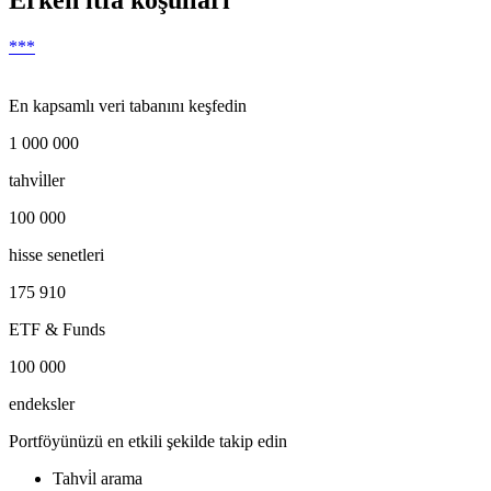
Erken itfa koşulları
***
En kapsamlı veri tabanını keşfedin
1 000 000
tahvi̇ller
100 000
hisse senetleri
175 910
ETF & Funds
100 000
endeksler
Portföyünüzü en etkili şekilde takip edin
Tahvi̇l arama