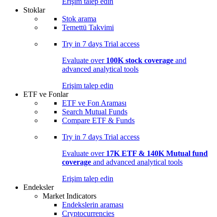
Erişim talep edin
Stoklar
Stok arama
Temettü Takvimi
Try in
7 days
Trial access
Evaluate over
100K stock coverage
and
advanced analytical tools
Erişim talep edin
ETF ve Fonlar
ETF ve Fon Araması
Search Mutual Funds
Compare ETF & Funds
Try in
7 days
Trial access
Evaluate over
17K ETF & 140K Mutual fund
coverage
and advanced analytical tools
Erişim talep edin
Endeksler
Market Indicators
Endekslerin araması
Cryptocurrencies