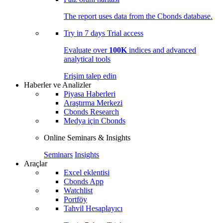
The report uses data from the Cbonds database.
Try in
7 days
Trial access
Evaluate over
100K
indices and advanced
analytical tools
Erişim talep edin
Haberler ve Analizler
Piyasa Haberleri
Araştırma Merkezi
Cbonds Research
Medya için Cbonds
Online Seminars & Insights
Seminars
Insights
Araçlar
Excel eklentisi
Cbonds App
Watchlist
Portföy
Tahvil Hesaplayıcı