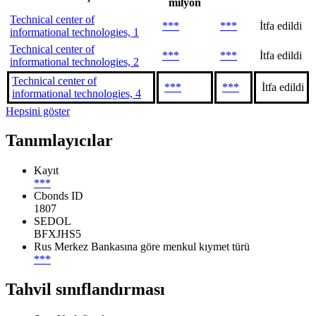
milyon
Technical center of
***
***
İtfa edildi
informational technologies, 1
Technical center of
***
***
İtfa edildi
informational technologies, 2
Technical center of
***
***
İtfa edildi
informational technologies, 4
Hepsini göster
Tanımlayıcılar
Kayıt
***
Cbonds ID
1807
SEDOL
BFXJHS5
Rus Merkez Bankasına göre menkul kıymet türü
***
Tahvil sınıflandırması