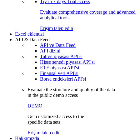
Try in
7 days
Trial access
Evaluate comprehensive coverage and advanced
analytical tools
Erişim talep edin
Excel eklentisi
API & Data Feed
API ve Data Feed
API dizini
Tahvil piyasası API'si
Hisse senedi piyasası API'si
ETF piyasası API'si
Finansal veri API'si
Borsa endeksleri API'si
Evaluate the structure and quality of the data
in the public demo access
DEMO
Get customized access to the
specific data sets
Erişim talep edin
Hakkımızda