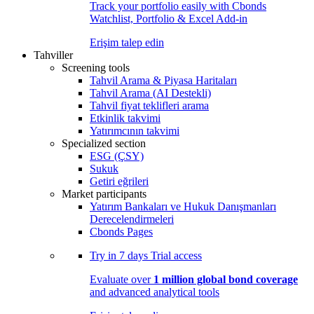
Track your portfolio easily with Cbonds
Watchlist, Portfolio & Excel Add-in
Erişim talep edin
Tahviller
Screening tools
Tahvil Arama & Piyasa Haritaları
Tahvil Arama (AI Destekli)
Tahvil fiyat teklifleri arama
Etkinlik takvimi
Yatırımcının takvimi
Specialized section
ESG (ÇSY)
Sukuk
Getiri eğrileri
Market participants
Yatırım Bankaları ve Hukuk Danışmanları
Derecelendirmeleri
Cbonds Pages
Try in
7 days
Trial access
Evaluate over
1 million global bond coverage
and advanced analytical tools