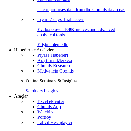
The report uses data from the Cbonds database.
Try in
7 days
Trial access
Evaluate over
100K
indices and advanced
analytical tools
Erişim talep edin
Haberler ve Analizler
Piyasa Haberleri
Araştırma Merkezi
Cbonds Research
Medya için Cbonds
Online Seminars & Insights
Seminars
Insights
Araçlar
Excel eklentisi
Cbonds App
Watchlist
Portföy
Tahvil Hesaplayıcı