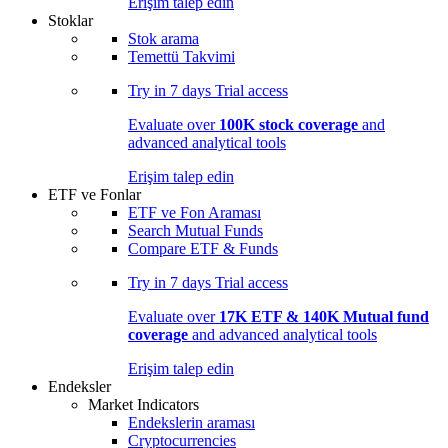
Erişim talep edin
Stoklar
Stok arama
Temettü Takvimi
Try in
7 days
Trial access
Evaluate over
100K stock coverage
and
advanced analytical tools
Erişim talep edin
ETF ve Fonlar
ETF ve Fon Araması
Search Mutual Funds
Compare ETF & Funds
Try in
7 days
Trial access
Evaluate over
17K ETF & 140K Mutual fund
coverage
and advanced analytical tools
Erişim talep edin
Endeksler
Market Indicators
Endekslerin araması
Cryptocurrencies