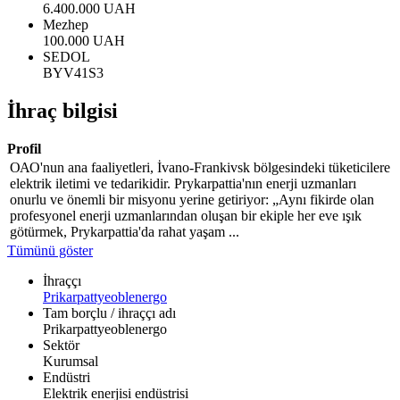
6.400.000 UAH
Mezhep
100.000 UAH
SEDOL
BYV41S3
İhraç bilgisi
Profil
ОАО'nun ana faaliyetleri, İvano-Frankivsk bölgesindeki tüketicilere
elektrik iletimi ve tedarikidir. Prykarpattia'nın enerji uzmanları
onurlu ve önemli bir misyonu yerine getiriyor: „Aynı fikirde olan
profesyonel enerji uzmanlarından oluşan bir ekiple her eve ışık
götürmek, Prykarpattia'da rahat yaşam ...
Tümünü göster
İhraççı
Prikarpattyeoblenergo
Tam borçlu / ihraççı adı
Prikarpattyeoblenergo
Sektör
Kurumsal
Endüstri
Elektrik enerjisi endüstrisi