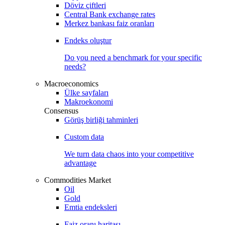
Döviz çiftleri
Central Bank exchange rates
Merkez bankası faiz oranları
Endeks oluştur
Do you need a benchmark for your specific
needs?
Macroeconomics
Ülke sayfaları
Makroekonomi
Consensus
Görüş birliği tahminleri
Custom data
We turn data chaos into your competitive
advantage
Commodities Market
Oil
Gold
Emtia endeksleri
Faiz oranı haritası