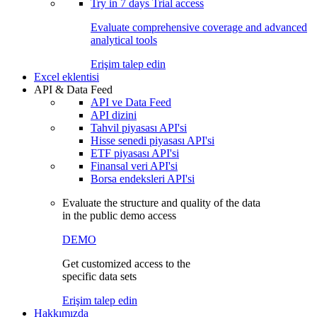
Try in
7 days
Trial access
Evaluate comprehensive coverage and advanced
analytical tools
Erişim talep edin
Excel eklentisi
API & Data Feed
API ve Data Feed
API dizini
Tahvil piyasası API'si
Hisse senedi piyasası API'si
ETF piyasası API'si
Finansal veri API'si
Borsa endeksleri API'si
Evaluate the structure and quality of the data
in the public demo access
DEMO
Get customized access to the
specific data sets
Erişim talep edin
Hakkımızda