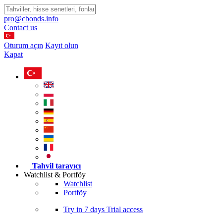
pro@cbonds.info
Contact us
Oturum açın
Kayıt olun
Kapat
Tahvil tarayıcı
Watchlist & Portföy
Watchlist
Portföy
Try in
7 days
Trial access