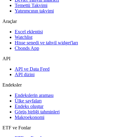
Temettü Takvimi
Yatırımcının takvimi
Araçlar
Excel eklentisi
Watchlist
Hisse senedi ve tahvil widget'ları
Cbonds App
API
API ve Data Feed
API dizini
Endeksler
Endekslerin araması
Ülke sayfaları
Endeks oluştur
Görüş birliği tahminleri
Makroekonomi
ETF ve Fonlar