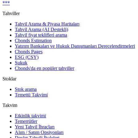
***
Tahviller
Tahvil Arama & Piyasa Haritaları
Tahvil Arama (AI Destekli)
Tahvil fiyat teklifleri arama
Cbonds Estimation
Yatırım Bankaları ve Hukuk Danışmanları Derecelendirmeleri
Cbonds Pages
ESG (ÇSY)
Sukuk
Cbonds'da en popüler tahviller
Stoklar
Stok arama
Temettü Takvimi
Takvim
Etkinlik takvimi
Temerrütler
Yeni Tahvil İhraçları
Alım / Satım Opsiyonları
Devlet Tahvili İhaleleri