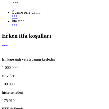
***
Ödeme para birimi
***
İtfa tarihi
***
Erken itfa koşulları
***
En kapsamlı veri tabanını keşfedin
1 000 000
tahvi̇ller
100 000
hisse senetleri
175 910
ETF & Funds