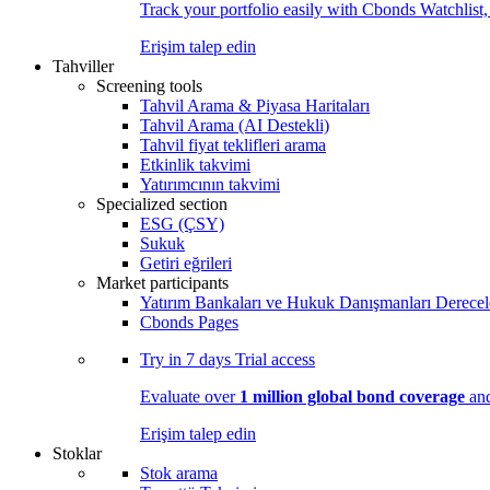
Track your portfolio easily with Cbonds Watchlist
Erişim talep edin
Tahviller
Screening tools
Tahvil Arama & Piyasa Haritaları
Tahvil Arama (AI Destekli)
Tahvil fiyat teklifleri arama
Etkinlik takvimi
Yatırımcının takvimi
Specialized section
ESG (ÇSY)
Sukuk
Getiri eğrileri
Market participants
Yatırım Bankaları ve Hukuk Danışmanları Derecel
Cbonds Pages
Try in
7 days
Trial access
Evaluate over
1 million global bond coverage
and
Erişim talep edin
Stoklar
Stok arama