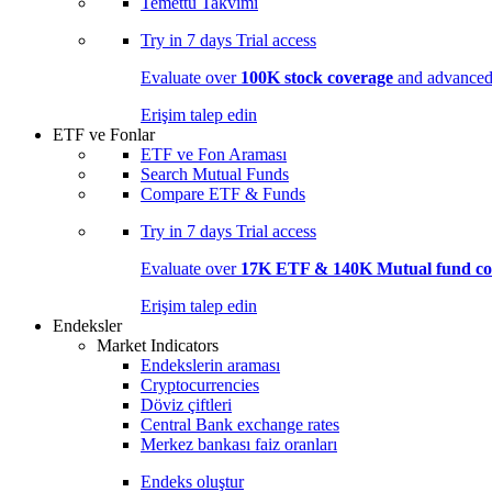
Temettü Takvimi
Try in
7 days
Trial access
Evaluate over
100K stock coverage
and advanced 
Erişim talep edin
ETF ve Fonlar
ETF ve Fon Araması
Search Mutual Funds
Compare ETF & Funds
Try in
7 days
Trial access
Evaluate over
17K ETF & 140K Mutual fund co
Erişim talep edin
Endeksler
Market Indicators
Endekslerin araması
Cryptocurrencies
Döviz çiftleri
Central Bank exchange rates
Merkez bankası faiz oranları
Endeks oluştur