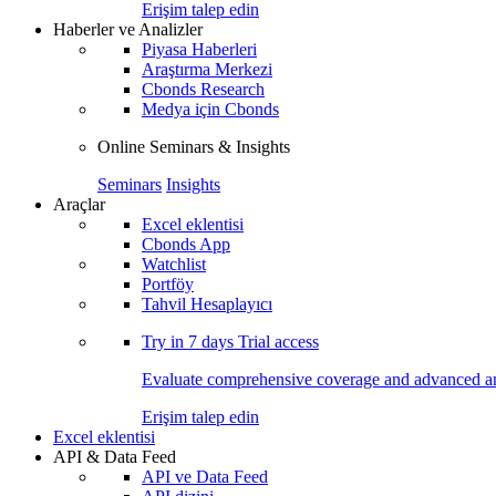
Erişim talep edin
Haberler ve Analizler
Piyasa Haberleri
Araştırma Merkezi
Cbonds Research
Medya için Cbonds
Online Seminars & Insights
Seminars
Insights
Araçlar
Excel eklentisi
Cbonds App
Watchlist
Portföy
Tahvil Hesaplayıcı
Try in
7 days
Trial access
Evaluate comprehensive coverage and advanced ana
Erişim talep edin
Excel eklentisi
API & Data Feed
API ve Data Feed