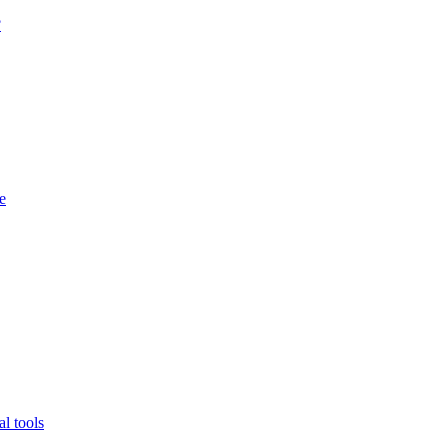
?
e
l tools