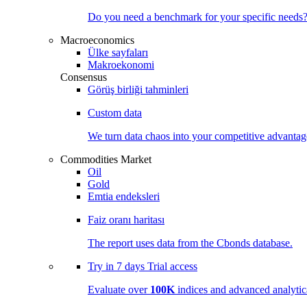
Do you need a benchmark for your specific needs
Macroeconomics
Ülke sayfaları
Makroekonomi
Consensus
Görüş birliği tahminleri
Custom data
We turn data chaos into your competitive
advantag
Commodities Market
Oil
Gold
Emtia endeksleri
Faiz oranı haritası
The report uses data from the Cbonds database.
Try in
7 days
Trial access
Evaluate over
100K
indices and advanced analytica