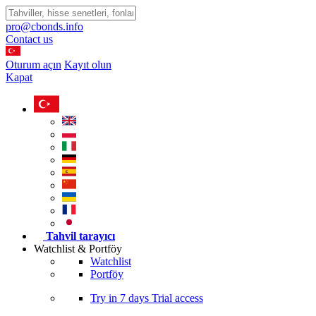
pro@cbonds.info
Contact us
Oturum açın
Kayıt olun
Kapat
Tahvil tarayıcı
Watchlist & Portföy
Watchlist
Portföy
Try in
7 days
Trial access