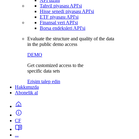
API dizini
Tahvil piyasası API'si
Hisse senedi piyasası API'si
ETF piyasası API'si
Finansal veri API'si
Borsa endeksleri API'si
Evaluate the structure and quality of the data
in the public demo access
DEMO
Get customized access to the
specific data sets
Erişim talep edin
Hakkımızda
Abonelik al
CF
...