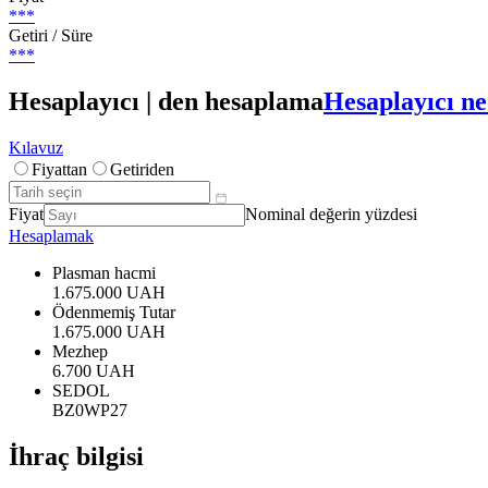
***
Getiri / Süre
***
Hesaplayıcı | den hesaplama
Hesaplayıcı ne
Kılavuz
Fiyattan
Getiriden
Fiyat
Nominal değerin yüzdesi
Hesaplamak
Plasman hacmi
1.675.000 UAH
Ödenmemiş Tutar
1.675.000 UAH
Mezhep
6.700 UAH
SEDOL
BZ0WP27
İhraç bilgisi