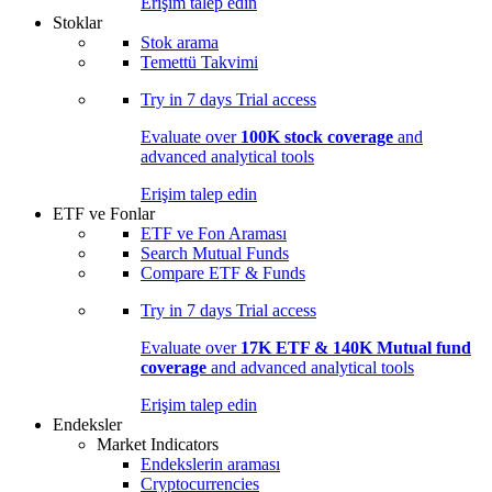
Erişim talep edin
Stoklar
Stok arama
Temettü Takvimi
Try in
7 days
Trial access
Evaluate over
100K stock coverage
and
advanced analytical tools
Erişim talep edin
ETF ve Fonlar
ETF ve Fon Araması
Search Mutual Funds
Compare ETF & Funds
Try in
7 days
Trial access
Evaluate over
17K ETF & 140K Mutual fund
coverage
and advanced analytical tools
Erişim talep edin
Endeksler
Market Indicators
Endekslerin araması
Cryptocurrencies