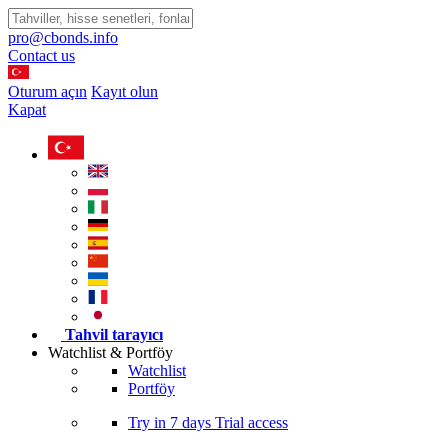
pro@cbonds.info
Contact us
Oturum açın
Kayıt olun
Kapat
Tahvil tarayıcı
Watchlist & Portföy
Watchlist
Portföy
Try in
7 days
Trial access