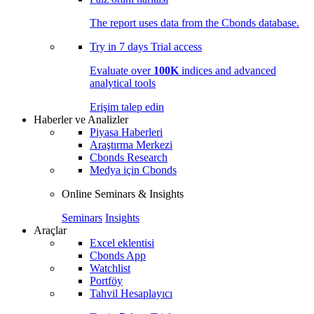
The report uses data from the Cbonds database.
Try in
7 days
Trial access
Evaluate over
100K
indices and advanced
analytical tools
Erişim talep edin
Haberler ve Analizler
Piyasa Haberleri
Araştırma Merkezi
Cbonds Research
Medya için Cbonds
Online Seminars & Insights
Seminars
Insights
Araçlar
Excel eklentisi
Cbonds App
Watchlist
Portföy
Tahvil Hesaplayıcı