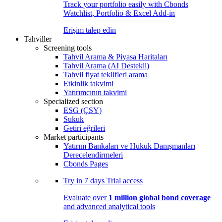
Track your portfolio easily with Cbonds
Watchlist, Portfolio & Excel Add-in
Erişim talep edin
Tahviller
Screening tools
Tahvil Arama & Piyasa Haritaları
Tahvil Arama (AI Destekli)
Tahvil fiyat teklifleri arama
Etkinlik takvimi
Yatırımcının takvimi
Specialized section
ESG (ÇSY)
Sukuk
Getiri eğrileri
Market participants
Yatırım Bankaları ve Hukuk Danışmanları
Derecelendirmeleri
Cbonds Pages
Try in
7 days
Trial access
Evaluate over
1 million global bond coverage
and advanced analytical tools