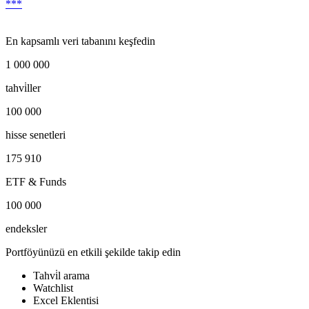
***
En kapsamlı veri tabanını keşfedin
1 000 000
tahvi̇ller
100 000
hisse senetleri
175 910
ETF & Funds
100 000
endeksler
Portföyünüzü en etkili şekilde takip edin
Tahvi̇l arama
Watchlist
Excel Eklentisi