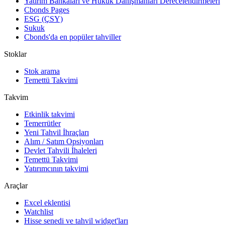
Yatırım Bankaları ve Hukuk Danışmanları Derecelendirmeleri
Cbonds Pages
ESG (ÇSY)
Sukuk
Cbonds'da en popüler tahviller
Stoklar
Stok arama
Temettü Takvimi
Takvim
Etkinlik takvimi
Temerrütler
Yeni Tahvil İhraçları
Alım / Satım Opsiyonları
Devlet Tahvili İhaleleri
Temettü Takvimi
Yatırımcının takvimi
Araçlar
Excel eklentisi
Watchlist
Hisse senedi ve tahvil widget'ları