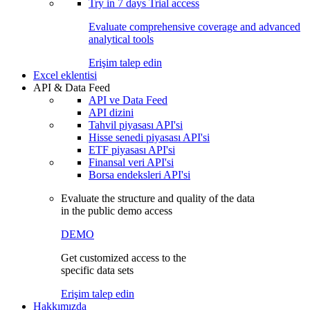
Try in
7 days
Trial access
Evaluate comprehensive coverage and advanced
analytical tools
Erişim talep edin
Excel eklentisi
API & Data Feed
API ve Data Feed
API dizini
Tahvil piyasası API'si
Hisse senedi piyasası API'si
ETF piyasası API'si
Finansal veri API'si
Borsa endeksleri API'si
Evaluate the structure and quality of the data
in the public demo access
DEMO
Get customized access to the
specific data sets
Erişim talep edin
Hakkımızda