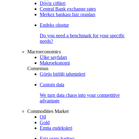
Döviz çiftleri
Central Bank exchange rates
Merkez bankası faiz oranları
Endeks oluştur
Do you need a benchmark for your specific
needs?
Macroeconomics
Ülke sayfaları
Makroekonomi
Consensus
Görüş birliği tahminleri
Custom data
We turn data chaos into your competitive
advantage
Commodities Market
Oil
Gold
Emtia endeksleri
Faiz oranı haritası