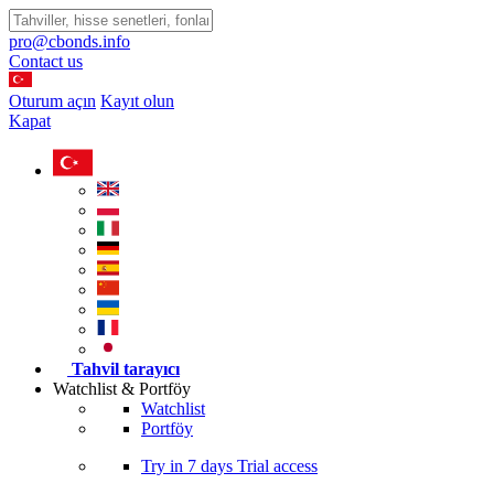
pro@cbonds.info
Contact us
Oturum açın
Kayıt olun
Kapat
Tahvil tarayıcı
Watchlist & Portföy
Watchlist
Portföy
Try in
7 days
Trial access