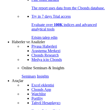
The report uses data from the Cbonds database.
Try in
7 days
Trial access
Evaluate over
100K
indices and advanced
analytical tools
Erişim talep edin
Haberler ve Analizler
Piyasa Haberleri
Araştırma Merkezi
Cbonds Research
Medya için Cbonds
Online Seminars & Insights
Seminars
Insights
Araçlar
Excel eklentisi
Cbonds App
Watchlist
Portföy
Tahvil Hesaplayıcı