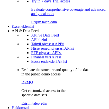
Try in
7 days
Trial access
Evaluate comprehensive coverage and advanced
analytical tools
Erişim talep edin
Excel eklentisi
API & Data Feed
API ve Data Feed
API dizini
Tahvil piyasası API'si
Hisse senedi piyasası API'si
ETF piyasası API'si
Finansal veri API'si
Borsa endeksleri API'si
Evaluate the structure and quality of the data
in the public demo access
DEMO
Get customized access to the
specific data sets
Erişim talep edin
Hakkımızda