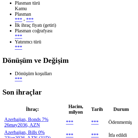
Plasman türü
Kamu
Plasman
***
-
***
İlk ihraç fiyatı (getiri)
Plasman coğrafyası
***
Yatırımcı türü
***
Dönüşüm ve Değişim
Dönüşüm koşulları
***
Son ihraçlar
Hacim,
İhraç:
Tarih
Durum
milyon
Azerbaijan, Bonds 7%
***
***
Ödenmemiş
26may2036, AZN
Azerbaijan, Bills 0%
***
***
İtfa edildi
23jan2026, AZN (31D)