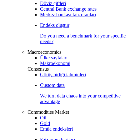
Döviz çiftleri
Central Bank exchange rates
Merkez bankası faiz oranları
Endeks oluştur
Do you need a benchmark for your specific
needs?
Macroeconomics
Ülke sayfaları
Makroekonomi
Consensus
Görüş birliği tahminleri
Custom data
We turn data chaos into your competitive
advantage
Commodities Market
Oil
Gold
Emtia endeksleri
Faiz oranı haritası