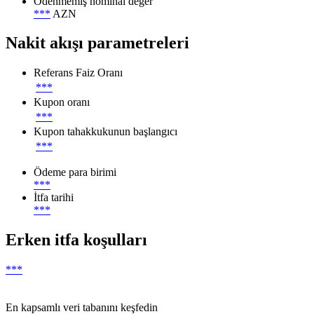
Ödenmemiş nominal değer
***
AZN
Nakit akışı parametreleri
Referans Faiz Oranı
***
Kupon oranı
***
Kupon tahakkukunun başlangıcı
***
Ödeme para birimi
***
İtfa tarihi
***
Erken itfa koşulları
***
En kapsamlı veri tabanını keşfedin