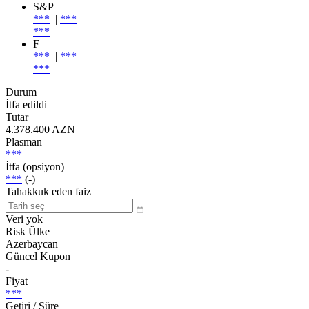
S&P
***
|
***
***
F
***
|
***
***
Durum
İtfa edildi
Tutar
4.378.400 AZN
Plasman
***
İtfa (opsiyon)
***
(-)
Tahakkuk eden faiz
Veri yok
Risk Ülke
Azerbaycan
Güncel Kupon
-
Fiyat
***
Getiri / Süre