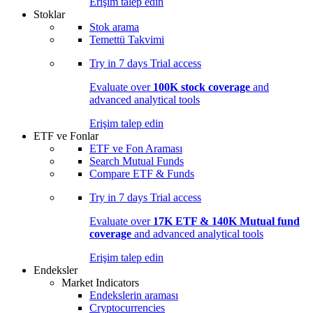
Erişim talep edin
Stoklar
Stok arama
Temettü Takvimi
Try in
7 days
Trial access
Evaluate over
100K stock coverage
and
advanced analytical tools
Erişim talep edin
ETF ve Fonlar
ETF ve Fon Araması
Search Mutual Funds
Compare ETF & Funds
Try in
7 days
Trial access
Evaluate over
17K ETF & 140K Mutual fund
coverage
and advanced analytical tools
Erişim talep edin
Endeksler
Market Indicators
Endekslerin araması
Cryptocurrencies