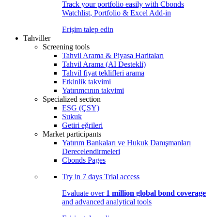
Track your portfolio easily with Cbonds
Watchlist, Portfolio & Excel Add-in
Erişim talep edin
Tahviller
Screening tools
Tahvil Arama & Piyasa Haritaları
Tahvil Arama (AI Destekli)
Tahvil fiyat teklifleri arama
Etkinlik takvimi
Yatırımcının takvimi
Specialized section
ESG (ÇSY)
Sukuk
Getiri eğrileri
Market participants
Yatırım Bankaları ve Hukuk Danışmanları
Derecelendirmeleri
Cbonds Pages
Try in
7 days
Trial access
Evaluate over
1 million global bond coverage
and advanced analytical tools