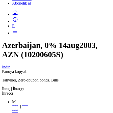
Abonelik al
R
Azerbaijan, 0% 14aug2003,
AZN (10200605S)
İndir
Panoya kopyala
Tahviller, Zero-coupon bonds, Bills
İhraç
| İhraççı
İhraççı
M
***
|
***
***