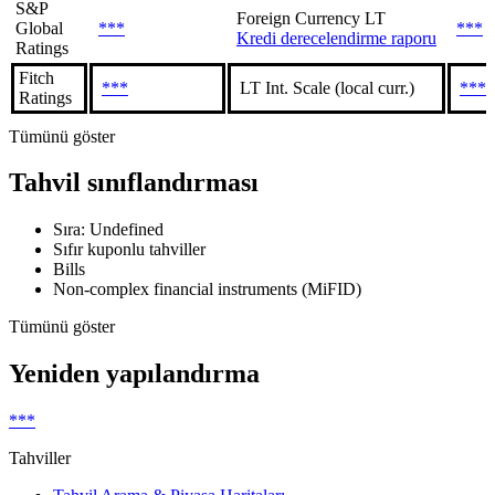
S&P
Foreign Currency LT
Global
***
***
Kredi derecelendirme raporu
Ratings
Fitch
***
LT Int. Scale (local curr.)
***
Ratings
Tümünü göster
Tahvil sınıflandırması
Sıra: Undefined
Sıfır kuponlu tahviller
Bills
Non-complex financial instruments (MiFID)
Tümünü göster
Yeniden yapılandırma
***
Tahviller