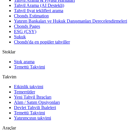
Tahvil Arama & Piyasa Haritaları
Tahvil Arama (AI Destekli)
Tahvil fiyat teklifleri arama
Cbonds Estimation
Yatırım Bankaları ve Hukuk Danışmanları Derecelendirmeleri
Cbonds Pages
ESG (ÇSY)
Sukuk
Cbonds'da en popüler tahviller
Stoklar
Stok arama
Temettü Takvimi
Takvim
Etkinlik takvimi
Temerrütler
Yeni Tahvil İhraçları
Alım / Satım Opsiyonları
Devlet Tahvili İhaleleri
Temettü Takvimi
Yatırımcının takvimi
Araçlar