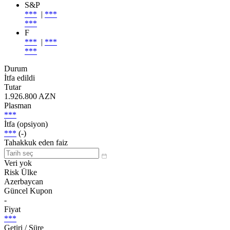
S&P
***
|
***
***
F
***
|
***
***
Durum
İtfa edildi
Tutar
1.926.800 AZN
Plasman
***
İtfa (opsiyon)
***
(-)
Tahakkuk eden faiz
Veri yok
Risk Ülke
Azerbaycan
Güncel Kupon
-
Fiyat
***
Getiri / Süre