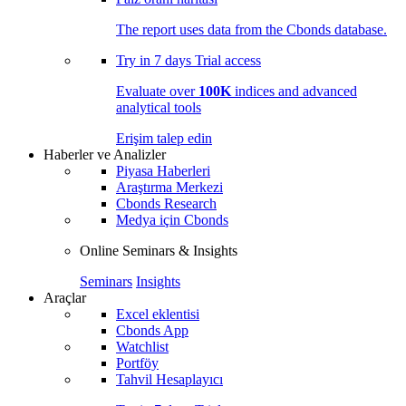
The report uses data from the Cbonds database.
Try in
7 days
Trial access
Evaluate over
100K
indices and advanced
analytical tools
Erişim talep edin
Haberler ve Analizler
Piyasa Haberleri
Araştırma Merkezi
Cbonds Research
Medya için Cbonds
Online Seminars & Insights
Seminars
Insights
Araçlar
Excel eklentisi
Cbonds App
Watchlist
Portföy
Tahvil Hesaplayıcı