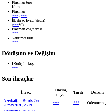
Plasman türü
Kamu
Plasman
***
-
***
İlk ihraç fiyatı (getiri)
(
***
%)
Plasman coğrafyası
***
Yatırımcı türü
***
Dönüşüm ve Değişim
Dönüşüm koşulları
***
Son ihraçlar
Hacim,
İhraç:
Tarih
Durum
milyon
Azerbaijan, Bonds 7%
***
***
Ödenmemiş
26may2036, AZN
Azerbaijan, Bills 0%