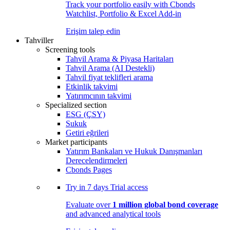
Track your portfolio easily with Cbonds
Watchlist, Portfolio & Excel Add-in
Erişim talep edin
Tahviller
Screening tools
Tahvil Arama & Piyasa Haritaları
Tahvil Arama (AI Destekli)
Tahvil fiyat teklifleri arama
Etkinlik takvimi
Yatırımcının takvimi
Specialized section
ESG (ÇSY)
Sukuk
Getiri eğrileri
Market participants
Yatırım Bankaları ve Hukuk Danışmanları
Derecelendirmeleri
Cbonds Pages
Try in
7 days
Trial access
Evaluate over
1 million global bond coverage
and advanced analytical tools