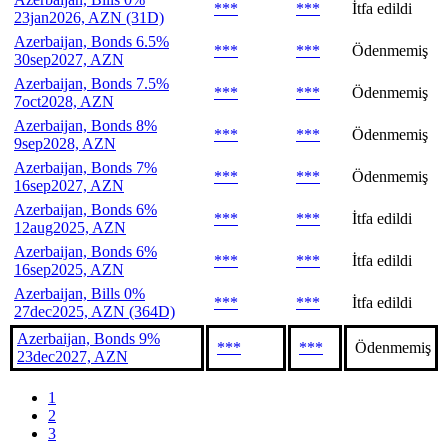
***
***
İtfa edildi
23jan2026, AZN (31D)
Azerbaijan, Bonds 6.5%
***
***
Ödenmemiş
30sep2027, AZN
Azerbaijan, Bonds 7.5%
***
***
Ödenmemiş
7oct2028, AZN
Azerbaijan, Bonds 8%
***
***
Ödenmemiş
9sep2028, AZN
Azerbaijan, Bonds 7%
***
***
Ödenmemiş
16sep2027, AZN
Azerbaijan, Bonds 6%
***
***
İtfa edildi
12aug2025, AZN
Azerbaijan, Bonds 6%
***
***
İtfa edildi
16sep2025, AZN
Azerbaijan, Bills 0%
***
***
İtfa edildi
27dec2025, AZN (364D)
Azerbaijan, Bonds 9%
***
***
Ödenmemiş
23dec2027, AZN
1
2
3