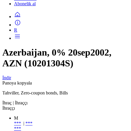
Abonelik al
R
Azerbaijan, 0% 20sep2002,
AZN (10201304S)
İndir
Panoya kopyala
Tahviller, Zero-coupon bonds, Bills
İhraç
| İhraççı
İhraççı
M
***
|
***
***