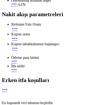
Ödenmemiş nominal değer
***
AZN
Nakit akışı parametreleri
Referans Faiz Oranı
***
Kupon oranı
***
Kupon tahakkukunun başlangıcı
***
Ödeme para birimi
***
İtfa tarihi
***
Erken itfa koşulları
***
En kapsamlı veri tabanını keşfedin