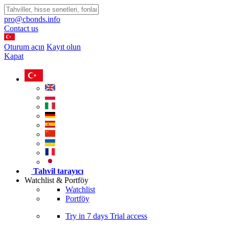
pro@cbonds.info
Contact us
Oturum açın
Kayıt olun
Kapat
Tahvil tarayıcı
Watchlist & Portföy
Watchlist
Portföy
Try in
7 days
Trial access