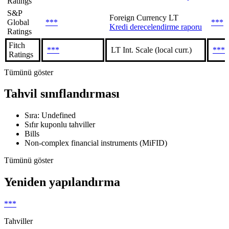
Ratings
S&P
Foreign Currency LT
Global
***
***
Kredi derecelendirme raporu
Ratings
Fitch
***
LT Int. Scale (local curr.)
***
Ratings
Tümünü göster
Tahvil sınıflandırması
Sıra: Undefined
Sıfır kuponlu tahviller
Bills
Non-complex financial instruments (MiFID)
Tümünü göster
Yeniden yapılandırma
***
Tahviller