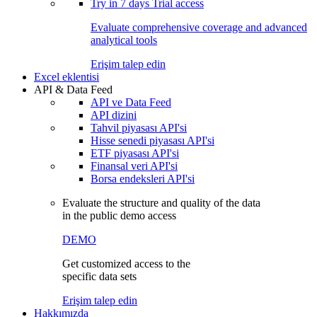
Try in
7 days
Trial access
Evaluate comprehensive coverage and advanced
analytical tools
Erişim talep edin
Excel eklentisi
API & Data Feed
API ve Data Feed
API dizini
Tahvil piyasası API'si
Hisse senedi piyasası API'si
ETF piyasası API'si
Finansal veri API'si
Borsa endeksleri API'si
Evaluate the structure and quality of the data
in the public demo access
DEMO
Get customized access to the
specific data sets
Erişim talep edin
Hakkımızda