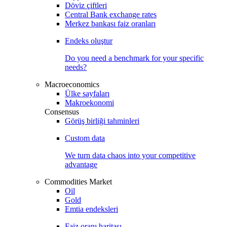
Döviz çiftleri
Central Bank exchange rates
Merkez bankası faiz oranları
Endeks oluştur
Do you need a benchmark for your specific
needs?
Macroeconomics
Ülke sayfaları
Makroekonomi
Consensus
Görüş birliği tahminleri
Custom data
We turn data chaos into your competitive
advantage
Commodities Market
Oil
Gold
Emtia endeksleri
Faiz oranı haritası