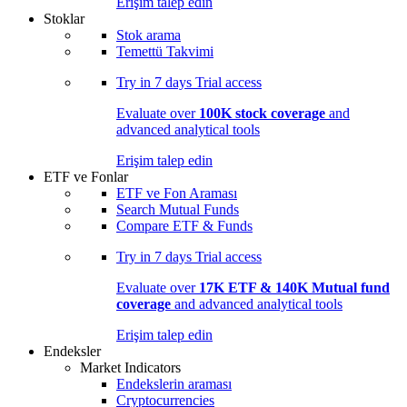
Erişim talep edin
Stoklar
Stok arama
Temettü Takvimi
Try in
7 days
Trial access
Evaluate over
100K stock coverage
and
advanced analytical tools
Erişim talep edin
ETF ve Fonlar
ETF ve Fon Araması
Search Mutual Funds
Compare ETF & Funds
Try in
7 days
Trial access
Evaluate over
17K ETF & 140K Mutual fund
coverage
and advanced analytical tools
Erişim talep edin
Endeksler
Market Indicators
Endekslerin araması
Cryptocurrencies