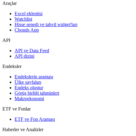
Araçlar
Excel eklentisi
Watchlist
Hisse senedi ve tahvil widget'ları
Cbonds App
API
API ve Data Feed
API dizini
Endeksler
Endekslerin araması
Ülke sayfaları
Endeks oluştur
Görüş birliği tahminleri
Makroekonomi
ETF ve Fonlar
ETF ve Fon Araması
Haberler ve Analizler