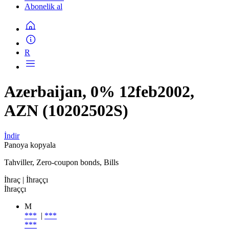
Abonelik al
R
Azerbaijan, 0% 12feb2002,
AZN (10202502S)
İndir
Panoya kopyala
Tahviller, Zero-coupon bonds, Bills
İhraç
| İhraççı
İhraççı
M
***
|
***
***