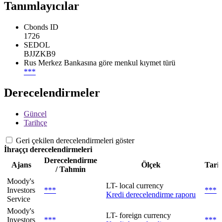
Tanımlayıcılar
Cbonds ID
1726
SEDOL
BJJZKB9
Rus Merkez Bankasına göre menkul kıymet türü
***
Derecelendirmeler
Güncel
Tarihçe
Geri çekilen derecelendirmeleri göster
İhraççı derecelendirmeleri
Derecelendirme
Ajans
Ölçek
Tari
/ Tahmin
Moody's
LT- local currency
Investors
***
***
Kredi derecelendirme raporu
Service
Moody's
LT- foreign currency
Investors
***
***