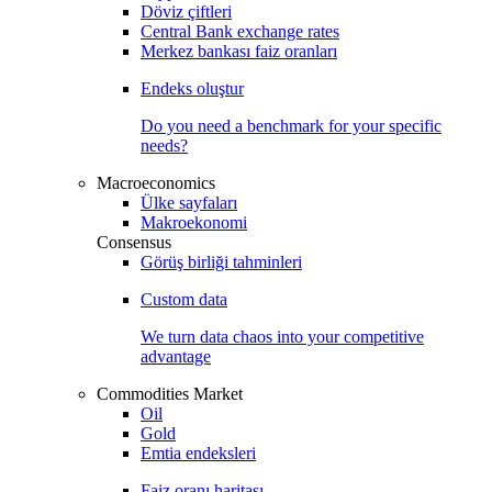
Döviz çiftleri
Central Bank exchange rates
Merkez bankası faiz oranları
Endeks oluştur
Do you need a benchmark for your specific
needs?
Macroeconomics
Ülke sayfaları
Makroekonomi
Consensus
Görüş birliği tahminleri
Custom data
We turn data chaos into your competitive
advantage
Commodities Market
Oil
Gold
Emtia endeksleri
Faiz oranı haritası