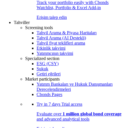
Track your portfolio easily with Cbonds
Watchlist, Portfolio & Excel Add-in
Erişim talep edin
Tahviller
Screening tools
Tahvil Arama & Piyasa Haritaları
Tahvil Arama (AI Destekli)
Tahvil fiyat teklifleri arama
Etkinlik takvimi
Yatırımcının takvimi
Specialized section
ESG (ÇSY)
Sukuk
Getiri eğrileri
Market participants
Yatırım Bankaları ve Hukuk Danışmanları
Derecelendirmeleri
Cbonds Pages
Try in
7 days
Trial access
Evaluate over
1 million global bond coverage
and advanced analytical tools