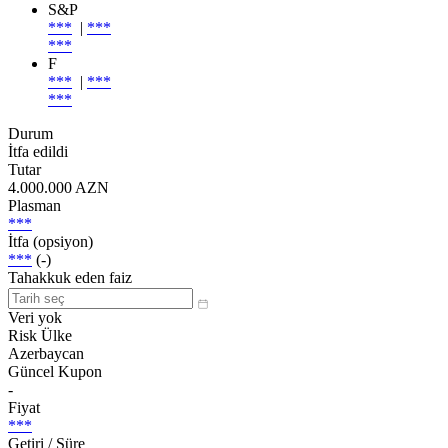
S&P
***
|
***
***
F
***
|
***
***
Durum
İtfa edildi
Tutar
4.000.000 AZN
Plasman
***
İtfa (opsiyon)
***
(-)
Tahakkuk eden faiz
Veri yok
Risk Ülke
Azerbaycan
Güncel Kupon
-
Fiyat
***
Getiri / Süre