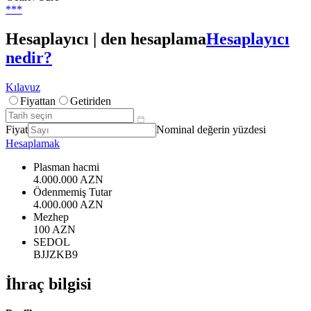
***
Hesaplayıcı | den hesaplama
Hesaplayıcı
nedir?
Kılavuz
Fiyattan
Getiriden
Fiyat
Nominal değerin yüzdesi
Hesaplamak
Plasman hacmi
4.000.000 AZN
Ödenmemiş Tutar
4.000.000 AZN
Mezhep
100 AZN
SEDOL
BJJZKB9
İhraç bilgisi