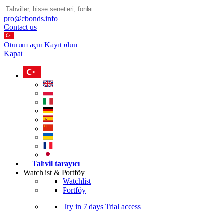
pro@cbonds.info
Contact us
Oturum açın
Kayıt olun
Kapat
Tahvil tarayıcı
Watchlist & Portföy
Watchlist
Portföy
Try in
7 days
Trial access