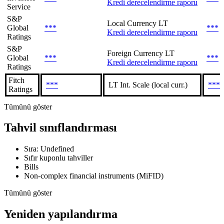
Kredi derecelendirme raporu
Service
S&P
Local Currency LT
Global
***
***
Kredi derecelendirme raporu
Ratings
S&P
Foreign Currency LT
Global
***
***
Kredi derecelendirme raporu
Ratings
Fitch
***
LT Int. Scale (local curr.)
***
Ratings
Tümünü göster
Tahvil sınıflandırması
Sıra: Undefined
Sıfır kuponlu tahviller
Bills
Non-complex financial instruments (MiFID)
Tümünü göster
Yeniden yapılandırma