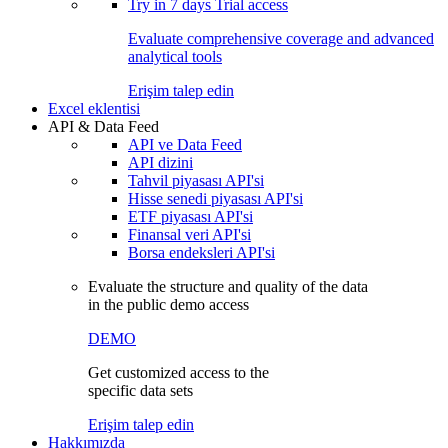
Try in
7 days
Trial access
Evaluate comprehensive coverage and advanced
analytical tools
Erişim talep edin
Excel eklentisi
API & Data Feed
API ve Data Feed
API dizini
Tahvil piyasası API'si
Hisse senedi piyasası API'si
ETF piyasası API'si
Finansal veri API'si
Borsa endeksleri API'si
Evaluate the structure and quality of the data
in the public demo access
DEMO
Get customized access to the
specific data sets
Erişim talep edin
Hakkımızda