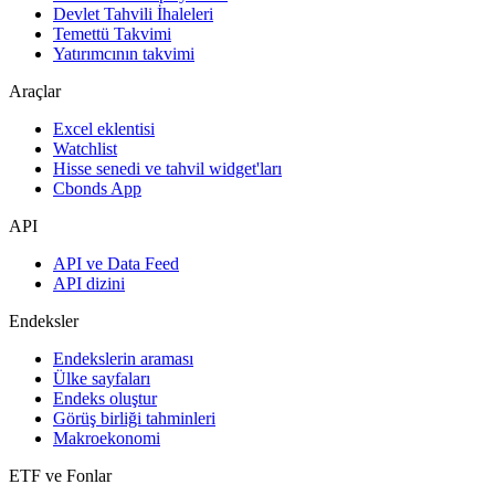
Devlet Tahvili İhaleleri
Temettü Takvimi
Yatırımcının takvimi
Araçlar
Excel eklentisi
Watchlist
Hisse senedi ve tahvil widget'ları
Cbonds App
API
API ve Data Feed
API dizini
Endeksler
Endekslerin araması
Ülke sayfaları
Endeks oluştur
Görüş birliği tahminleri
Makroekonomi
ETF ve Fonlar