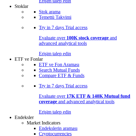
Erişim talep edin
Stoklar
Stok arama
Temettü Takvimi
Try in
7 days
Trial access
Evaluate over
100K stock coverage
and
advanced analytical tools
Erişim talep edin
ETF ve Fonlar
ETF ve Fon Araması
Search Mutual Funds
Compare ETF & Funds
Try in
7 days
Trial access
Evaluate over
17K ETF & 140K Mutual fund
coverage
and advanced analytical tools
Erişim talep edin
Endeksler
Market Indicators
Endekslerin araması
Cryptocurrencies