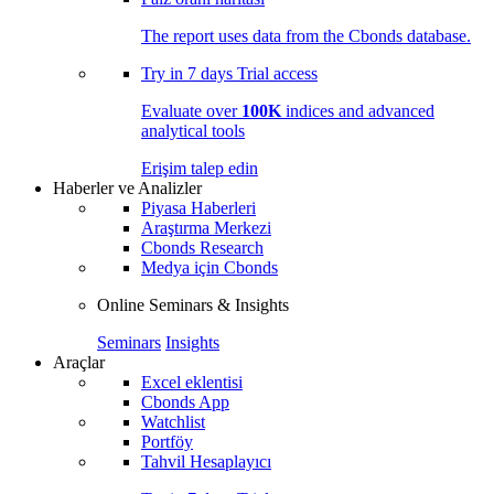
The report uses data from the Cbonds database.
Try in
7 days
Trial access
Evaluate over
100K
indices and advanced
analytical tools
Erişim talep edin
Haberler ve Analizler
Piyasa Haberleri
Araştırma Merkezi
Cbonds Research
Medya için Cbonds
Online Seminars & Insights
Seminars
Insights
Araçlar
Excel eklentisi
Cbonds App
Watchlist
Portföy
Tahvil Hesaplayıcı