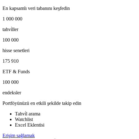
En kapsamlı veri tabanını keşfedin
1 000 000
tahvi̇ller
100 000
hisse senetleri
175 910
ETF & Funds
100 000
endeksler
Portföyünüzü en etkili şekilde takip edin
Tahvi̇l arama
Watchlist
Excel Eklentisi
Erişim sağlamak