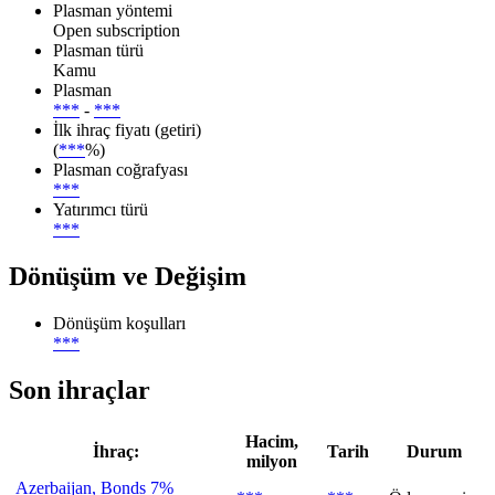
Plasman yöntemi
Open subscription
Plasman türü
Kamu
Plasman
***
-
***
İlk ihraç fiyatı (getiri)
(
***
%)
Plasman coğrafyası
***
Yatırımcı türü
***
Dönüşüm ve Değişim
Dönüşüm koşulları
***
Son ihraçlar
Hacim,
İhraç:
Tarih
Durum
milyon
Azerbaijan, Bonds 7%