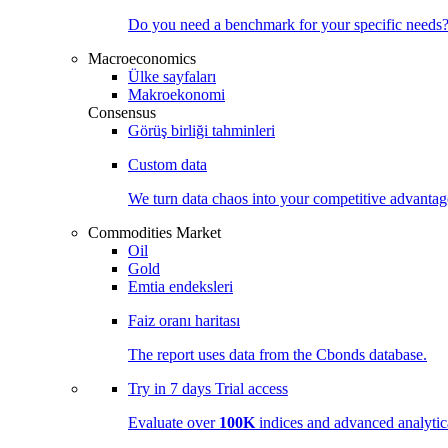
Do you need a benchmark for your specific needs
Macroeconomics
Ülke sayfaları
Makroekonomi
Consensus
Görüş birliği tahminleri
Custom data
We turn data chaos into your competitive
advantag
Commodities Market
Oil
Gold
Emtia endeksleri
Faiz oranı haritası
The report uses data from the Cbonds database.
Try in
7 days
Trial access
Evaluate over
100K
indices and advanced analytica