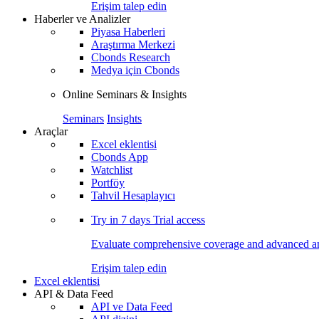
Erişim talep edin
Haberler ve Analizler
Piyasa Haberleri
Araştırma Merkezi
Cbonds Research
Medya için Cbonds
Online Seminars & Insights
Seminars
Insights
Araçlar
Excel eklentisi
Cbonds App
Watchlist
Portföy
Tahvil Hesaplayıcı
Try in
7 days
Trial access
Evaluate comprehensive coverage and advanced ana
Erişim talep edin
Excel eklentisi
API & Data Feed
API ve Data Feed