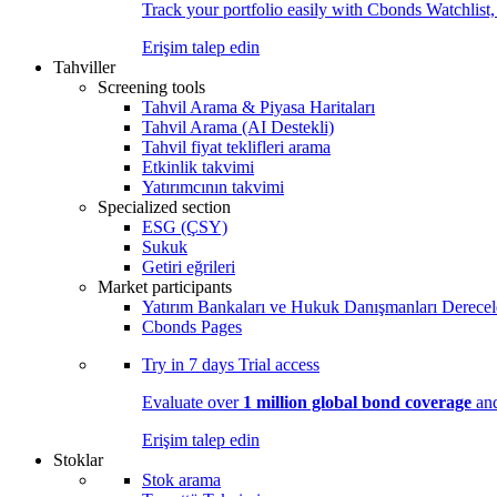
Track your portfolio easily with Cbonds Watchlist
Erişim talep edin
Tahviller
Screening tools
Tahvil Arama & Piyasa Haritaları
Tahvil Arama (AI Destekli)
Tahvil fiyat teklifleri arama
Etkinlik takvimi
Yatırımcının takvimi
Specialized section
ESG (ÇSY)
Sukuk
Getiri eğrileri
Market participants
Yatırım Bankaları ve Hukuk Danışmanları Derecel
Cbonds Pages
Try in
7 days
Trial access
Evaluate over
1 million global bond coverage
and
Erişim talep edin
Stoklar
Stok arama