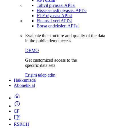
API dizini
Tahvil piyasası API'si
Hisse senedi piyasası API'si
ETF piyasası API'si
Finansal veri API'si
Borsa endeksleri API'si
Evaluate the structure and quality of the data
in the public demo access
DEMO
Get customized access to the
specific data sets
Erişim talep edin
Hakkımızda
Abonelik al
CF
RSRCH