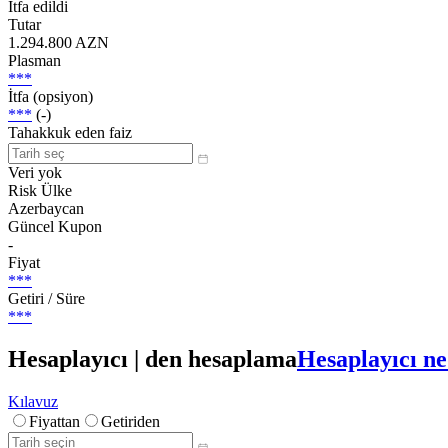
İtfa edildi
Tutar
1.294.800 AZN
Plasman
***
İtfa (opsiyon)
***
(-)
Tahakkuk eden faiz
Veri yok
Risk Ülke
Azerbaycan
Güncel Kupon
-
Fiyat
***
Getiri / Süre
***
Hesaplayıcı | den hesaplama
Hesaplayıcı ne
Kılavuz
Fiyattan
Getiriden