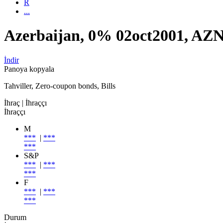
R
...
Azerbaijan, 0% 02oct2001, AZN
İndir
Panoya kopyala
Tahviller, Zero-coupon bonds, Bills
İhraç
| İhraççı
İhraççı
M
***
|
***
***
S&P
***
|
***
***
F
***
|
***
***
Durum