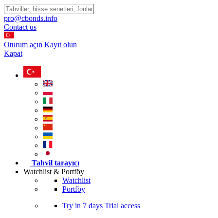
pro@cbonds.info
Contact us
Oturum açın
Kayıt olun
Kapat
Tahvil tarayıcı
Watchlist & Portföy
Watchlist
Portföy
Try in
7 days
Trial access