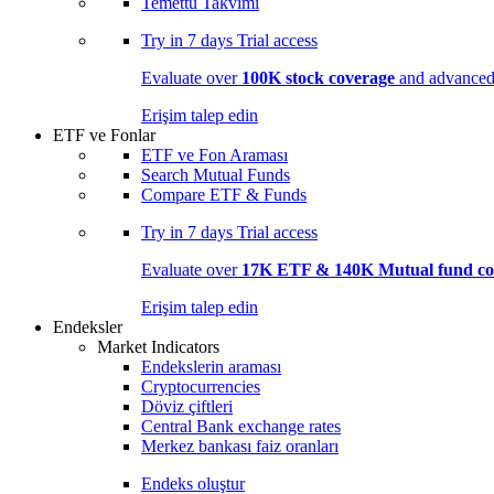
Temettü Takvimi
Try in
7 days
Trial access
Evaluate over
100K stock coverage
and advanced 
Erişim talep edin
ETF ve Fonlar
ETF ve Fon Araması
Search Mutual Funds
Compare ETF & Funds
Try in
7 days
Trial access
Evaluate over
17K ETF & 140K Mutual fund co
Erişim talep edin
Endeksler
Market Indicators
Endekslerin araması
Cryptocurrencies
Döviz çiftleri
Central Bank exchange rates
Merkez bankası faiz oranları
Endeks oluştur