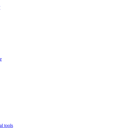
?
e
l tools