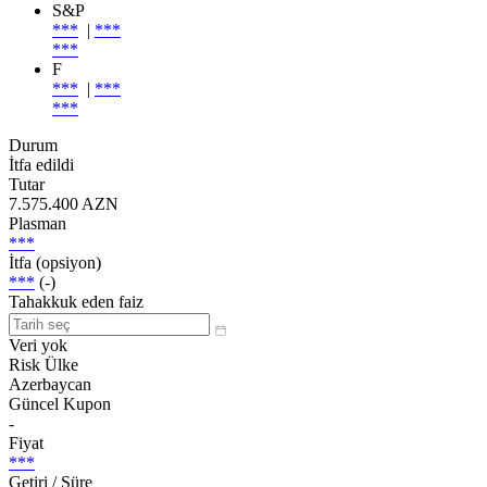
S&P
***
|
***
***
F
***
|
***
***
Durum
İtfa edildi
Tutar
7.575.400 AZN
Plasman
***
İtfa (opsiyon)
***
(-)
Tahakkuk eden faiz
Veri yok
Risk Ülke
Azerbaycan
Güncel Kupon
-
Fiyat
***
Getiri / Süre