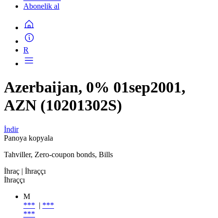
Abonelik al
R
Azerbaijan, 0% 01sep2001,
AZN (10201302S)
İndir
Panoya kopyala
Tahviller, Zero-coupon bonds, Bills
İhraç
| İhraççı
İhraççı
M
***
|
***
***