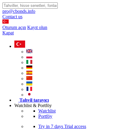
pro@cbonds.info
Contact us
Oturum açın
Kayıt olun
Kapat
Tahvil tarayıcı
Watchlist & Portföy
Watchlist
Portföy
Try in
7 days
Trial access