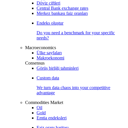
Döviz çiftleri
Central Bank exchange rates
Merkez bankası faiz oranları
Endeks oluştur
Do you need a benchmark for your specific
needs?
Macroeconomics
Ülke sayfaları
Makroekonomi
Consensus
Görüş birliği tahminleri
Custom data
We turn data chaos into your competitive
advantage
Commodities Market
Oil
Gold
Emtia endeksleri
Faiz oranı haritası