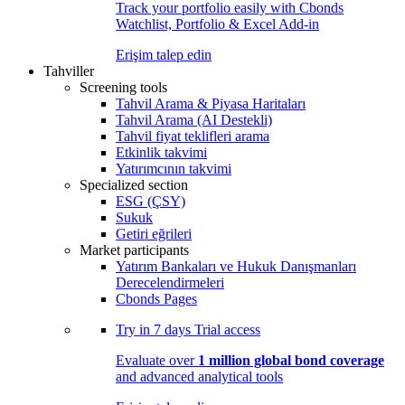
Track your portfolio easily with Cbonds
Watchlist, Portfolio & Excel Add-in
Erişim talep edin
Tahviller
Screening tools
Tahvil Arama & Piyasa Haritaları
Tahvil Arama (AI Destekli)
Tahvil fiyat teklifleri arama
Etkinlik takvimi
Yatırımcının takvimi
Specialized section
ESG (ÇSY)
Sukuk
Getiri eğrileri
Market participants
Yatırım Bankaları ve Hukuk Danışmanları
Derecelendirmeleri
Cbonds Pages
Try in
7 days
Trial access
Evaluate over
1 million global bond coverage
and advanced analytical tools