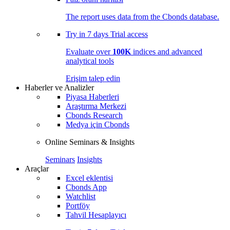
The report uses data from the Cbonds database.
Try in
7 days
Trial access
Evaluate over
100K
indices and advanced
analytical tools
Erişim talep edin
Haberler ve Analizler
Piyasa Haberleri
Araştırma Merkezi
Cbonds Research
Medya için Cbonds
Online Seminars & Insights
Seminars
Insights
Araçlar
Excel eklentisi
Cbonds App
Watchlist
Portföy
Tahvil Hesaplayıcı