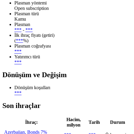
Plasman yöntemi
Open subscription
Plasman türü
Kamu
Plasman
***
-
***
İlk ihraç fiyatı (getiri)
(
***
%)
Plasman coğrafyası
***
Yatırımcı türü
***
Dönüşüm ve Değişim
Dönüşüm koşulları
***
Son ihraçlar
Hacim,
İhraç:
Tarih
Durum
milyon
Azerbaijan, Bonds 7%