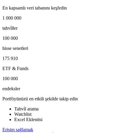
En kapsamlı veri tabanını keşfedin
1 000 000
tahvi̇ller
100 000
hisse senetleri
175 910
ETF & Funds
100 000
endeksler
Portföyünüzü en etkili şekilde takip edin
Tahvi̇l arama
Watchlist
Excel Eklentisi
Erişim sağlamak