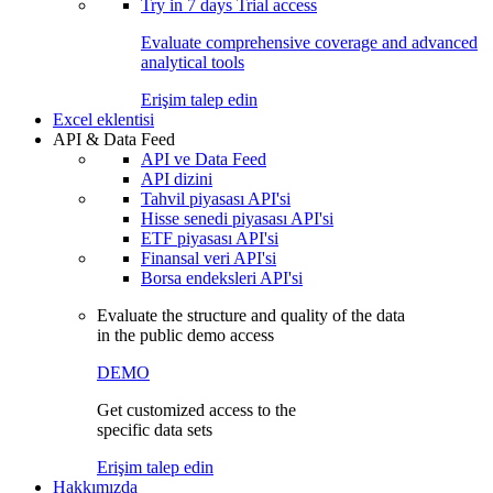
Try in
7 days
Trial access
Evaluate comprehensive coverage and advanced
analytical tools
Erişim talep edin
Excel eklentisi
API & Data Feed
API ve Data Feed
API dizini
Tahvil piyasası API'si
Hisse senedi piyasası API'si
ETF piyasası API'si
Finansal veri API'si
Borsa endeksleri API'si
Evaluate the structure and quality of the data
in the public demo access
DEMO
Get customized access to the
specific data sets
Erişim talep edin
Hakkımızda