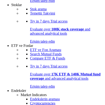
Erişim talep edin
Stoklar
Stok arama
Temettü Takvimi
Try in
7 days
Trial access
Evaluate over
100K stock coverage
and
advanced analytical tools
Erişim talep edin
ETF ve Fonlar
ETF ve Fon Araması
Search Mutual Funds
Compare ETF & Funds
Try in
7 days
Trial access
Evaluate over
17K ETF & 140K Mutual fund
coverage
and advanced analytical tools
Erişim talep edin
Endeksler
Market Indicators
Endekslerin araması
Cryptocurrencies