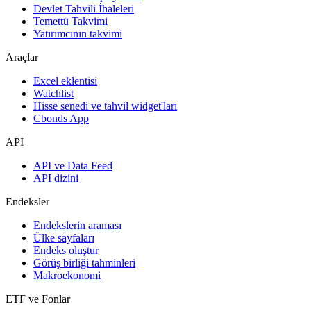
Devlet Tahvili İhaleleri
Temettü Takvimi
Yatırımcının takvimi
Araçlar
Excel eklentisi
Watchlist
Hisse senedi ve tahvil widget'ları
Cbonds App
API
API ve Data Feed
API dizini
Endeksler
Endekslerin araması
Ülke sayfaları
Endeks oluştur
Görüş birliği tahminleri
Makroekonomi
ETF ve Fonlar