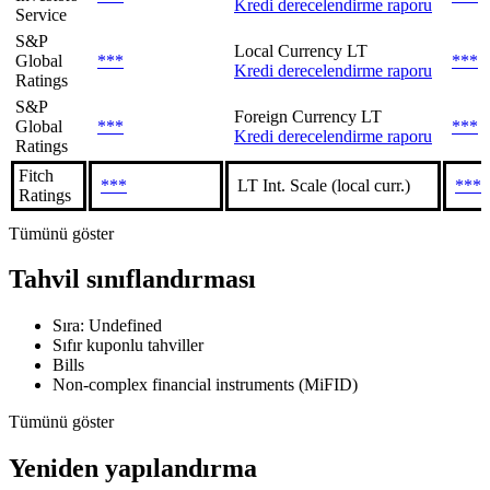
Kredi derecelendirme raporu
Service
S&P
Local Currency LT
Global
***
***
Kredi derecelendirme raporu
Ratings
S&P
Foreign Currency LT
Global
***
***
Kredi derecelendirme raporu
Ratings
Fitch
***
LT Int. Scale (local curr.)
***
Ratings
Tümünü göster
Tahvil sınıflandırması
Sıra: Undefined
Sıfır kuponlu tahviller
Bills
Non-complex financial instruments (MiFID)
Tümünü göster
Yeniden yapılandırma