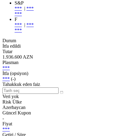
S&P
***
|
***
***
F
***
|
***
***
Durum
İtfa edildi
Tutar
1.936.600 AZN
Plasman
***
İtfa (opsiyon)
***
(-)
Tahakkuk eden faiz
Veri yok
Risk Ülke
Azerbaycan
Güncel Kupon
-
Fiyat
***
Getiri / Süre