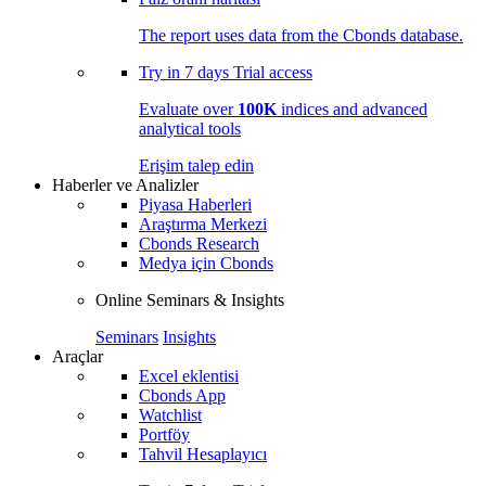
The report uses data from the Cbonds database.
Try in
7 days
Trial access
Evaluate over
100K
indices and advanced
analytical tools
Erişim talep edin
Haberler ve Analizler
Piyasa Haberleri
Araştırma Merkezi
Cbonds Research
Medya için Cbonds
Online Seminars & Insights
Seminars
Insights
Araçlar
Excel eklentisi
Cbonds App
Watchlist
Portföy
Tahvil Hesaplayıcı