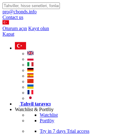
pro@cbonds.info
Contact us
Oturum açın
Kayıt olun
Kapat
Tahvil tarayıcı
Watchlist & Portföy
Watchlist
Portföy
Try in
7 days
Trial access