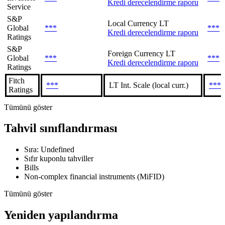
Kredi derecelendirme raporu
Service
S&P
Local Currency LT
Global
***
***
Kredi derecelendirme raporu
Ratings
S&P
Foreign Currency LT
Global
***
***
Kredi derecelendirme raporu
Ratings
Fitch
***
LT Int. Scale (local curr.)
***
Ratings
Tümünü göster
Tahvil sınıflandırması
Sıra: Undefined
Sıfır kuponlu tahviller
Bills
Non-complex financial instruments (MiFID)
Tümünü göster
Yeniden yapılandırma