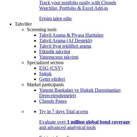
Track your portfolio easily with Cbonds
Watchlist, Portfolio & Excel Add-in
Erişim talep edin
Tahviller
Screening tools
Tahvil Arama & Piyasa Haritaları
Tahvil Arama (AI Destekli)
Tahvil fiyat teklifleri arama
Etkinlik takvimi
Yatırımcının takvimi
Specialized section
ESG (ÇSY)
Sukuk
Getiri eğrileri
Market participants
Yatırım Bankaları ve Hukuk Danışmanları
Derecelendirmeleri
Cbonds Pages
Try in
7 days
Trial access
Evaluate over
1 million global bond coverage
and advanced analytical tools