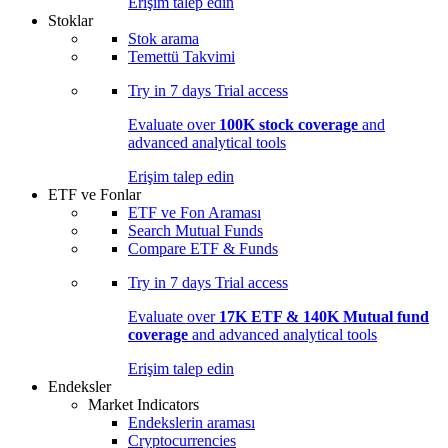
Erişim talep edin
Stoklar
Stok arama
Temettü Takvimi
Try in
7 days
Trial access
Evaluate over
100K stock coverage
and
advanced analytical tools
Erişim talep edin
ETF ve Fonlar
ETF ve Fon Araması
Search Mutual Funds
Compare ETF & Funds
Try in
7 days
Trial access
Evaluate over
17K ETF & 140K Mutual fund
coverage
and advanced analytical tools
Erişim talep edin
Endeksler
Market Indicators
Endekslerin araması
Cryptocurrencies