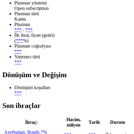
Plasman yöntemi
Open subscription
Plasman türü
Kamu
Plasman
***
-
***
İlk ihraç fiyatı (getiri)
(
***
%)
Plasman coğrafyası
***
Yatırımcı türü
***
Dönüşüm ve Değişim
Dönüşüm koşulları
***
Son ihraçlar
Hacim,
İhraç:
Tarih
Durum
milyon
Azerbaijan, Bonds 7%