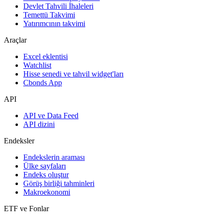
Devlet Tahvili İhaleleri
Temettü Takvimi
Yatırımcının takvimi
Araçlar
Excel eklentisi
Watchlist
Hisse senedi ve tahvil widget'ları
Cbonds App
API
API ve Data Feed
API dizini
Endeksler
Endekslerin araması
Ülke sayfaları
Endeks oluştur
Görüş birliği tahminleri
Makroekonomi
ETF ve Fonlar