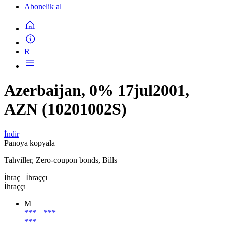
Abonelik al
R
Azerbaijan, 0% 17jul2001,
AZN (10201002S)
İndir
Panoya kopyala
Tahviller, Zero-coupon bonds, Bills
İhraç
| İhraççı
İhraççı
M
***
|
***
***