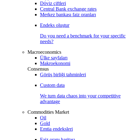
Döviz çiftleri
Central Bank exchange rates
Merkez bankası faiz oranları
Endeks oluştur
Do you need a benchmark for your specific
needs?
Macroeconomics
Ülke sayfaları
Makroekonomi
Consensus
Görüş birliği tahminleri
Custom data
We turn data chaos into your competitive
advantage
Commodities Market
Oil
Gold
Emtia endeksleri
Faiz oranı haritası