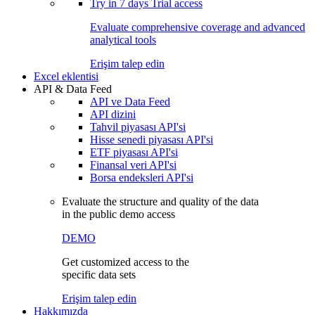
Try in
7 days
Trial access
Evaluate comprehensive coverage and advanced
analytical tools
Erişim talep edin
Excel eklentisi
API & Data Feed
API ve Data Feed
API dizini
Tahvil piyasası API'si
Hisse senedi piyasası API'si
ETF piyasası API'si
Finansal veri API'si
Borsa endeksleri API'si
Evaluate the structure and quality of the data
in the public demo access
DEMO
Get customized access to the
specific data sets
Erişim talep edin
Hakkımızda