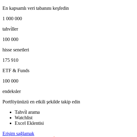
En kapsamlı veri tabanını keşfedin
1 000 000
tahvi̇ller
100 000
hisse senetleri
175 910
ETF & Funds
100 000
endeksler
Portföyünüzü en etkili şekilde takip edin
Tahvi̇l arama
Watchlist
Excel Eklentisi
Erişim sağlamak