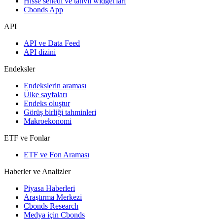
Hisse senedi ve tahvil widget'ları
Cbonds App
API
API ve Data Feed
API dizini
Endeksler
Endekslerin araması
Ülke sayfaları
Endeks oluştur
Görüş birliği tahminleri
Makroekonomi
ETF ve Fonlar
ETF ve Fon Araması
Haberler ve Analizler
Piyasa Haberleri
Araştırma Merkezi
Cbonds Research
Medya için Cbonds