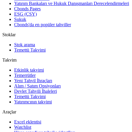
Yatırım Bankaları ve Hukuk Danışmanları Derecelendirmeleri
Cbonds Pages
ESG (ÇSY)
Sukuk
Cbonds'da en popüler tahviller
Stoklar
Stok arama
Temettü Takvimi
Takvim
Etkinlik takvimi
Temerrütler
Yeni Tahvil İhraçları
Alım / Satım Opsiyonları
Devlet Tahvili İhaleleri
Temettü Takvimi
Yatırımcının takvimi
Araçlar
Excel eklentisi
Watchlist