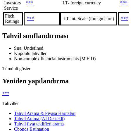
Investors
***
LT- foreign currency
***
Service
Fitch
***
LT Int. Scale (foreign curr.)
***
Ratings
Tahvil sınıflandırması
Sıra: Undefined
Kuponlu tahviller
Non-complex financial instruments (MiFID)
Tümünü göster
Yeniden yapılandırma
***
Tahviller
Tahvil Arama & Piyasa Haritaları
Tahvil Arama (AI Destekli)
Tahvil fiyat teklifleri arama
Cbonds Estimation