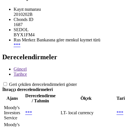
Kayıt numarası
2010202B
Cbonds ID
1687
SEDOL
BYX1FM4
Rus Merkez Bankasına göre menkul kıymet türü
***
Derecelendirmeler
Güncel
Tarihçe
Geri çekilen derecelendirmeleri göster
İhraççı derecelendirmeleri
Derecelendirme
Ajans
Ölçek
Tari
/ Tahmin
Moody's
Investors
***
LT- local currency
***
Service
Moody's