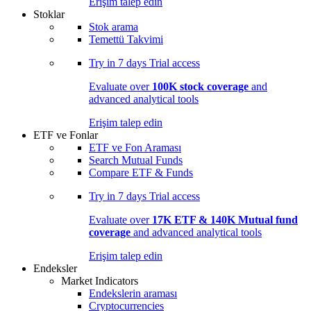
Erişim talep edin
Stoklar
Stok arama
Temettü Takvimi
Try in
7 days
Trial access
Evaluate over
100K stock coverage
and
advanced analytical tools
Erişim talep edin
ETF ve Fonlar
ETF ve Fon Araması
Search Mutual Funds
Compare ETF & Funds
Try in
7 days
Trial access
Evaluate over
17K ETF & 140K Mutual fund
coverage
and advanced analytical tools
Erişim talep edin
Endeksler
Market Indicators
Endekslerin araması
Cryptocurrencies