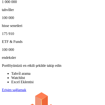
1 000 000
tahvi̇ller
100 000
hisse senetleri
175 910
ETF & Funds
100 000
endeksler
Portföyünüzü en etkili şekilde takip edin
Tahvi̇l arama
Watchlist
Excel Eklentisi
Erişim sağlamak