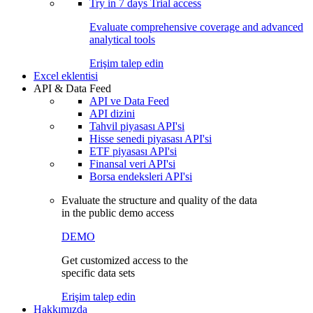
Try in
7 days
Trial access
Evaluate comprehensive coverage and advanced
analytical tools
Erişim talep edin
Excel eklentisi
API & Data Feed
API ve Data Feed
API dizini
Tahvil piyasası API'si
Hisse senedi piyasası API'si
ETF piyasası API'si
Finansal veri API'si
Borsa endeksleri API'si
Evaluate the structure and quality of the data
in the public demo access
DEMO
Get customized access to the
specific data sets
Erişim talep edin
Hakkımızda