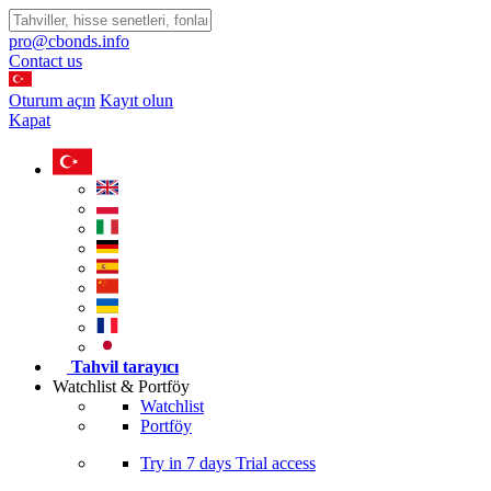
pro@cbonds.info
Contact us
Oturum açın
Kayıt olun
Kapat
Tahvil tarayıcı
Watchlist & Portföy
Watchlist
Portföy
Try in
7 days
Trial access