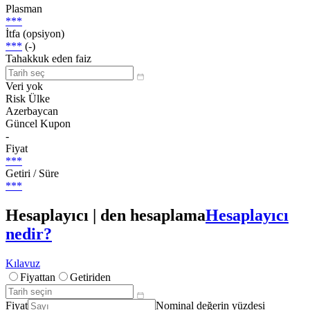
Plasman
***
İtfa (opsiyon)
***
(-)
Tahakkuk eden faiz
Veri yok
Risk Ülke
Azerbaycan
Güncel Kupon
-
Fiyat
***
Getiri / Süre
***
Hesaplayıcı | den hesaplama
Hesaplayıcı
nedir?
Kılavuz
Fiyattan
Getiriden
Fiyat
Nominal değerin yüzdesi