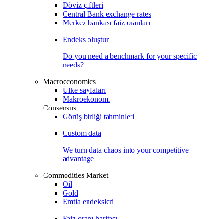
Döviz çiftleri
Central Bank exchange rates
Merkez bankası faiz oranları
Endeks oluştur
Do you need a benchmark for your specific
needs?
Macroeconomics
Ülke sayfaları
Makroekonomi
Consensus
Görüş birliği tahminleri
Custom data
We turn data chaos into your competitive
advantage
Commodities Market
Oil
Gold
Emtia endeksleri
Faiz oranı haritası