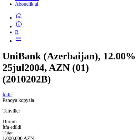
Abonelik al
R
UniBank (Azerbaijan), 12.00%
25jul2004, AZN (01)
(2010202B)
İndir
Panoya kopyala
Tahviller
Durum
İtfa edildi
Tutar
1.000.000 AZN