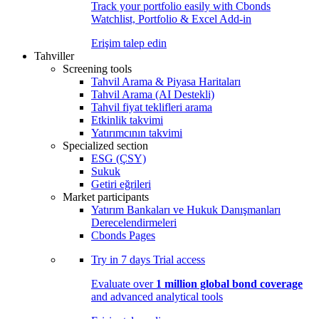
Track your portfolio easily with Cbonds
Watchlist, Portfolio & Excel Add-in
Erişim talep edin
Tahviller
Screening tools
Tahvil Arama & Piyasa Haritaları
Tahvil Arama (AI Destekli)
Tahvil fiyat teklifleri arama
Etkinlik takvimi
Yatırımcının takvimi
Specialized section
ESG (ÇSY)
Sukuk
Getiri eğrileri
Market participants
Yatırım Bankaları ve Hukuk Danışmanları
Derecelendirmeleri
Cbonds Pages
Try in
7 days
Trial access
Evaluate over
1 million global bond coverage
and advanced analytical tools