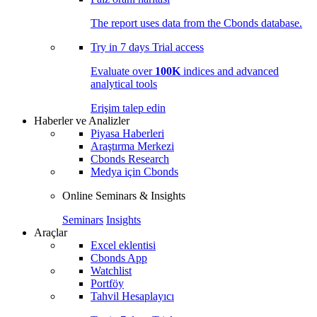
The report uses data from the Cbonds database.
Try in
7 days
Trial access
Evaluate over
100K
indices and advanced
analytical tools
Erişim talep edin
Haberler ve Analizler
Piyasa Haberleri
Araştırma Merkezi
Cbonds Research
Medya için Cbonds
Online Seminars & Insights
Seminars
Insights
Araçlar
Excel eklentisi
Cbonds App
Watchlist
Portföy
Tahvil Hesaplayıcı