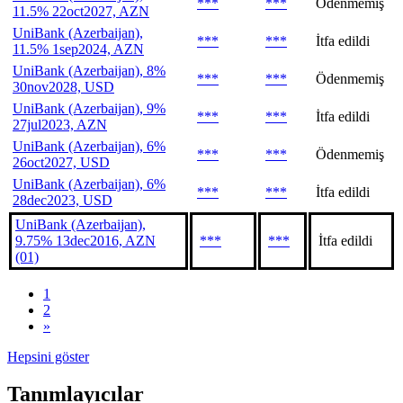
***
***
Ödenmemiş
11.5% 22oct2027, AZN
UniBank (Azerbaijan),
***
***
İtfa edildi
11.5% 1sep2024, AZN
UniBank (Azerbaijan), 8%
***
***
Ödenmemiş
30nov2028, USD
UniBank (Azerbaijan), 9%
***
***
İtfa edildi
27jul2023, AZN
UniBank (Azerbaijan), 6%
***
***
Ödenmemiş
26oct2027, USD
UniBank (Azerbaijan), 6%
***
***
İtfa edildi
28dec2023, USD
UniBank (Azerbaijan),
9.75% 13dec2016, AZN
***
***
İtfa edildi
(01)
1
2
»
Hepsini göster
Tanımlayıcılar