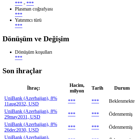
***
-
***
Plasman coğrafyası
***
Yatırımcı türü
***
Dönüşüm ve Değişim
Dönüşüm koşulları
***
Son ihraçlar
Hacim,
İhraç:
Tarih
Durum
milyon
UniBank (Azerbaijan), 8%
***
***
Beklenmekte
11aug2032, USD
UniBank (Azerbaijan), 8%
***
***
Ödenmemiş
29may2031, USD
UniBank (Azerbaijan), 8%
***
***
Ödenmemiş
26dec2030, USD
UniBank (Azerbaijan),