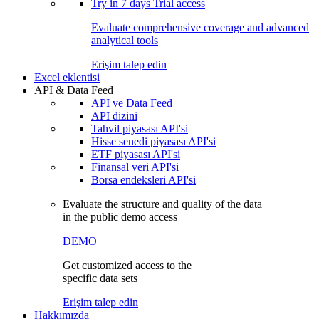
Try in
7 days
Trial access
Evaluate comprehensive coverage and advanced
analytical tools
Erişim talep edin
Excel eklentisi
API & Data Feed
API ve Data Feed
API dizini
Tahvil piyasası API'si
Hisse senedi piyasası API'si
ETF piyasası API'si
Finansal veri API'si
Borsa endeksleri API'si
Evaluate the structure and quality of the data
in the public demo access
DEMO
Get customized access to the
specific data sets
Erişim talep edin
Hakkımızda