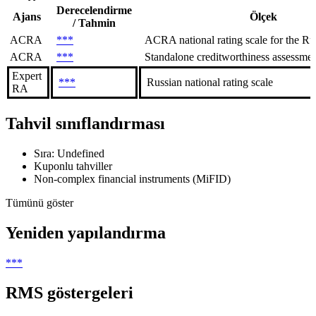
Derecelendirme
Ajans
Ölçek
/ Tahmin
ACRA
***
ACRA national rating scale for the Rus
ACRA
***
Standalone creditworthiness assessment
Expert
***
Russian national rating scale
RA
Tahvil sınıflandırması
Sıra: Undefined
Kuponlu tahviller
Non-complex financial instruments (MiFID)
Tümünü göster
Yeniden yapılandırma
***
RMS göstergeleri