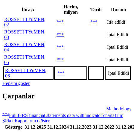
Hacim,
İhraç:
Tarih
Durum
milyon
ROSSETI TYuMEN,
***
***
İtfa edildi
02
ROSSETI TYuMEN,
***
İptal Edildi
03
ROSSETI TYuMEN,
***
İptal Edildi
04
ROSSETI TYuMEN,
***
İptal Edildi
05
ROSSETI TYuMEN,
***
İptal Edildi
06
Hepsini göster
Çarpanlar
Methodology
new
Full IFRS financial statements data with indicator charts
Tüm
Şirket Raporlarını Göster
Gösterge
31.12.2025
31.12.2024
31.12.2023
31.12.2022
31.12.20