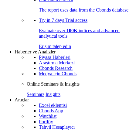
The report uses data from the Cbonds database.
Try in
7 days
Trial access
Evaluate over
100K
indices and advanced
analytical tools
Erişim talep edin
Haberler ve Analizler
Piyasa Haberleri
Araştırma Merkezi
Cbonds Research
Medya için Cbonds
Online Seminars & Insights
Seminars
Insights
Araçlar
Excel eklentisi
Cbonds App
Watchlist
Portföy
Tahvil Hesaplayıcı