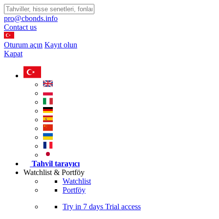
pro@cbonds.info
Contact us
Oturum açın
Kayıt olun
Kapat
Tahvil tarayıcı
Watchlist & Portföy
Watchlist
Portföy
Try in
7 days
Trial access