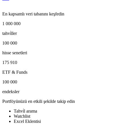
En kapsamlı veri tabanını keşfedin
1 000 000
tahvi̇ller
100 000
hisse senetleri
175 910
ETF & Funds
100 000
endeksler
Portföyünüzü en etkili şekilde takip edin
Tahvi̇l arama
Watchlist
Excel Eklentisi