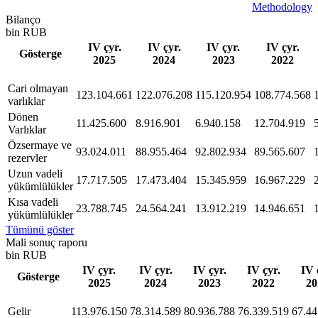
Methodology
Bilanço
bin RUB
IV çyr.
IV çyr.
IV çyr.
IV çyr.
Gösterge
2025
2024
2023
2022
Сari olmayan
123.104.661
122.076.208
115.120.954
108.774.568
varlıklar
Dönen
11.425.600
8.916.901
6.940.158
12.704.919
Varlıklar
Özsermaye ve
93.024.011
88.955.464
92.802.934
89.565.607
rezervler
Uzun vadeli
17.717.505
17.473.404
15.345.959
16.967.229
yükümlülükler
Kısa vadeli
23.788.745
24.564.241
13.912.219
14.946.651
yükümlülükler
Tümünü göster
Mali sonuç raporu
bin RUB
IV çyr.
IV çyr.
IV çyr.
IV çyr.
IV 
Gösterge
2025
2024
2023
2022
20
Gelir
113.976.150
78.314.589
80.936.788
76.339.519
67.44