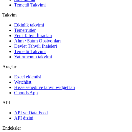
Temettü Takvimi
Takvim
Etkinlik takvimi
Temerrütler
Yeni Tahvil İhraçları
Alım / Satım Opsiyonları
Devlet Tahvili İhaleleri
Temettü Takvimi
Yatırımcının takvimi
Araçlar
Excel eklentisi
Watchlist
Hisse senedi ve tahvil widget'ları
Cbonds App
API
API ve Data Feed
API dizini
Endeksler