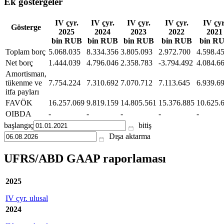
Ek göstergeler
IV çyr.
IV çyr.
IV çyr.
IV çyr.
IV çyr
Gösterge
2025
2024
2023
2022
2021
bin RUB
bin RUB
bin RUB
bin RUB
bin R
Toplam borç
5.068.035
8.334.356
3.805.093
2.972.700
4.598.4
Net borç
1.444.039
4.796.046
2.358.783
-3.794.492
4.084.6
Amortisman,
tükenme ve
7.754.224
7.310.692
7.070.712
7.113.645
6.939.6
itfa payları
FAVÖK
16.257.069
9.819.159
14.805.561
15.376.885
10.625.
OIBDA
-
-
-
-
-
başlangıç
bitiş
Dışa aktarma
UFRS/ABD GAAP raporlaması
2025
IV çyr. ulusal
2024