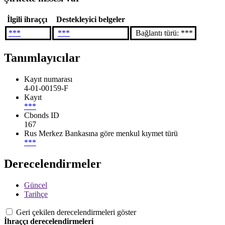
İlgili ihraççı
Destekleyici belgeler
***
***
Bağlantı türü: ***
Tanımlayıcılar
Kayıt numarası
4-01-00159-F
Kayıt
***
Cbonds ID
167
Rus Merkez Bankasına göre menkul kıymet türü
***
Derecelendirmeler
Güncel
Tarihçe
Geri çekilen derecelendirmeleri göster
İhraççı derecelendirmeleri