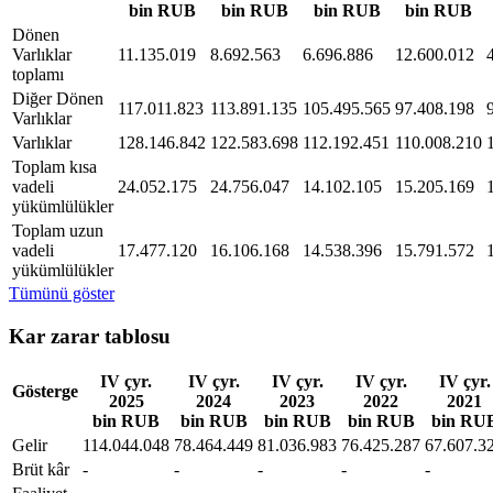
bin RUB
bin RUB
bin RUB
bin RUB
Dönen
Varlıklar
11.135.019
8.692.563
6.696.886
12.600.012
toplamı
Diğer Dönen
117.011.823
113.891.135
105.495.565
97.408.198
Varlıklar
Varlıklar
128.146.842
122.583.698
112.192.451
110.008.210
Toplam kısa
vadeli
24.052.175
24.756.047
14.102.105
15.205.169
yükümlülükler
Toplam uzun
vadeli
17.477.120
16.106.168
14.538.396
15.791.572
yükümlülükler
Tümünü göster
Kar zarar tablosu
IV çyr.
IV çyr.
IV çyr.
IV çyr.
IV çyr.
Gösterge
2025
2024
2023
2022
2021
bin RUB
bin RUB
bin RUB
bin RUB
bin RU
Gelir
114.044.048
78.464.449
81.036.983
76.425.287
67.607.3
Brüt kâr
-
-
-
-
-