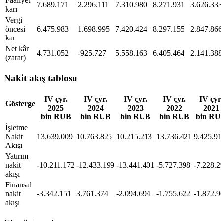
Faaliyet
7.689.171
2.296.111
7.310.980
8.271.931
3.626.33
karı
Vergi
öncesi
6.475.983
1.698.995
7.420.424
8.297.155
2.847.86
kar
Net kâr
4.731.052
-925.727
5.558.163
6.405.464
2.141.38
(zarar)
Nakit akış tablosu
IV çyr.
IV çyr.
IV çyr.
IV çyr.
IV çyr
Gösterge
2025
2024
2023
2022
2021
bin RUB
bin RUB
bin RUB
bin RUB
bin R
İşletme
Nakit
13.639.009
10.763.825
10.215.213
13.736.421
9.425.9
Akışı
Yatırım
nakit
-10.211.172
-12.433.199
-13.441.401
-5.727.398
-7.228.
akışı
Finansal
nakit
-3.342.151
3.761.374
-2.094.694
-1.755.622
-1.872.
akışı