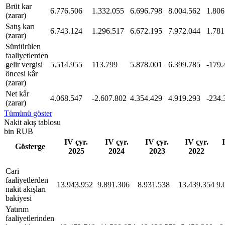
Brüt kar
6.776.506
1.332.055
6.696.798
8.004.562
1.806
(zarar)
Satış karı
6.743.124
1.296.517
6.672.195
7.972.044
1.781
(zarar)
Sürdürülen
faaliyetlerden
gelir vergisi
5.514.955
113.799
5.878.001
6.399.785
-179.
öncesi kâr
(zarar)
Net kâr
4.068.547
-2.607.802
4.354.429
4.919.293
-234.
(zarar)
Tümünü göster
Nakit akış tablosu
bin RUB
IV çyr.
IV çyr.
IV çyr.
IV çyr.
Gösterge
2025
2024
2023
2022
Cari
faaliyetlerden
13.943.952
9.891.306
8.931.538
13.439.354
9.
nakit akışları
bakiyesi
Yatırım
faaliyetlerinden