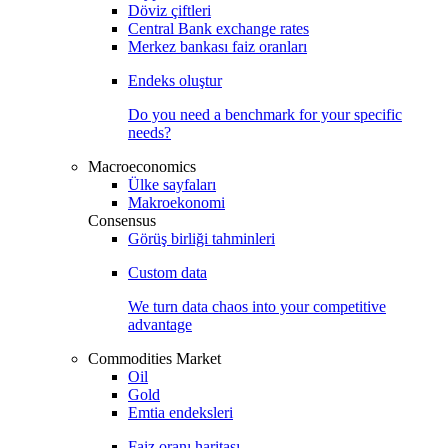
Döviz çiftleri
Central Bank exchange rates
Merkez bankası faiz oranları
Endeks oluştur
Do you need a benchmark for your specific
needs?
Macroeconomics
Ülke sayfaları
Makroekonomi
Consensus
Görüş birliği tahminleri
Custom data
We turn data chaos into your competitive
advantage
Commodities Market
Oil
Gold
Emtia endeksleri
Faiz oranı haritası