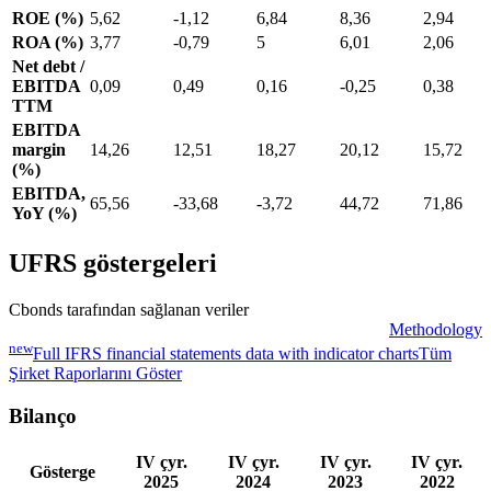
ROE (%)
5,62
-1,12
6,84
8,36
2,94
ROA (%)
3,77
-0,79
5
6,01
2,06
Net debt /
EBITDA
0,09
0,49
0,16
-0,25
0,38
TTM
EBITDA
margin
14,26
12,51
18,27
20,12
15,72
(%)
EBITDA,
65,56
-33,68
-3,72
44,72
71,86
YoY (%)
UFRS göstergeleri
Cbonds tarafından sağlanan veriler
Methodology
new
Full IFRS financial statements data with indicator charts
Tüm
Şirket Raporlarını Göster
Bilanço
IV çyr.
IV çyr.
IV çyr.
IV çyr.
Gösterge
2025
2024
2023
2022