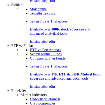
Erişim talep edin
Stoklar
Stok arama
Temettü Takvimi
Try in
7 days
Trial access
Evaluate over
100K stock coverage
and
advanced analytical tools
Erişim talep edin
ETF ve Fonlar
ETF ve Fon Araması
Search Mutual Funds
Compare ETF & Funds
Try in
7 days
Trial access
Evaluate over
17K ETF & 140K Mutual fund
coverage
and advanced analytical tools
Erişim talep edin
Endeksler
Market Indicators
Endekslerin araması
Cryptocurrencies