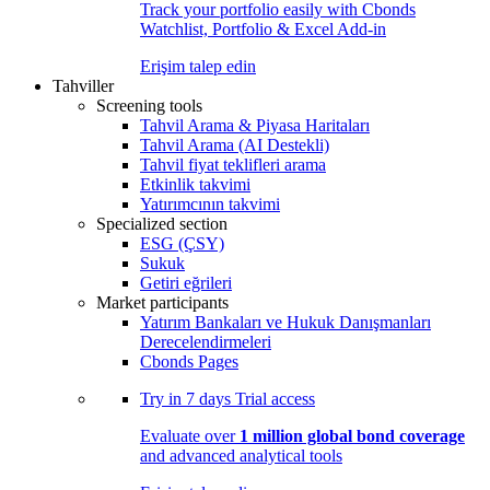
Track your portfolio easily with Cbonds
Watchlist, Portfolio & Excel Add-in
Erişim talep edin
Tahviller
Screening tools
Tahvil Arama & Piyasa Haritaları
Tahvil Arama (AI Destekli)
Tahvil fiyat teklifleri arama
Etkinlik takvimi
Yatırımcının takvimi
Specialized section
ESG (ÇSY)
Sukuk
Getiri eğrileri
Market participants
Yatırım Bankaları ve Hukuk Danışmanları
Derecelendirmeleri
Cbonds Pages
Try in
7 days
Trial access
Evaluate over
1 million global bond coverage
and advanced analytical tools