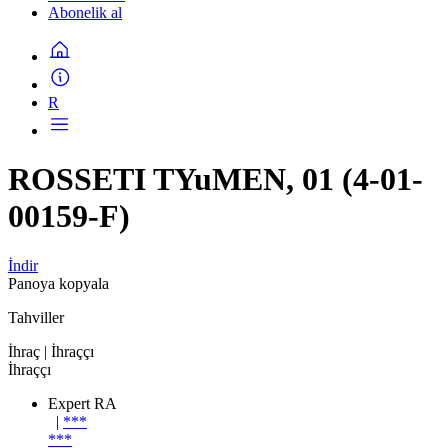
Abonelik al
R
ROSSETI TYuMEN, 01 (4-01-
00159-F)
İndir
Panoya kopyala
Tahviller
İhraç
| İhraççı
İhraççı
Expert RA
|
***
***