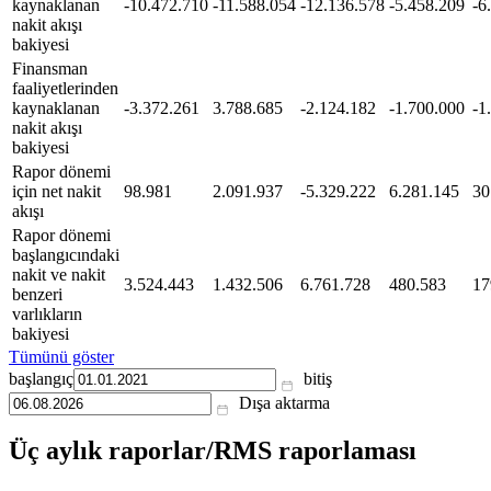
kaynaklanan
-10.472.710
-11.588.054
-12.136.578
-5.458.209
-6
nakit akışı
bakiyesi
Finansman
faaliyetlerinden
kaynaklanan
-3.372.261
3.788.685
-2.124.182
-1.700.000
-1
nakit akışı
bakiyesi
Rapor dönemi
için net nakit
98.981
2.091.937
-5.329.222
6.281.145
30
akışı
Rapor dönemi
başlangıcındaki
nakit ve nakit
3.524.443
1.432.506
6.761.728
480.583
17
benzeri
varlıkların
bakiyesi
Tümünü göster
başlangıç
bitiş
Dışa aktarma
Üç aylık raporlar/RMS raporlaması