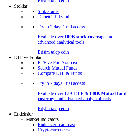
Erişim talep edin
Stoklar
Stok arama
Temettü Takvimi
Try in
7 days
Trial access
Evaluate over
100K stock coverage
and
advanced analytical tools
Erişim talep edin
ETF ve Fonlar
ETF ve Fon Araması
Search Mutual Funds
Compare ETF & Funds
Try in
7 days
Trial access
Evaluate over
17K ETF & 140K Mutual fund
coverage
and advanced analytical tools
Erişim talep edin
Endeksler
Market Indicators
Endekslerin araması
Cryptocurrencies