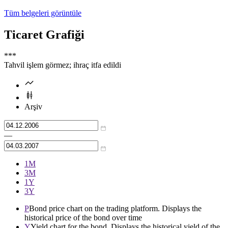
Tüm belgeleri görüntüle
Ticaret Grafiği
***
Tahvil işlem görmez; ihraç itfa edildi
Arşiv
—
1М
3М
1Y
3Y
P
Bond price chart on the trading platform. Displays the
historical price of the bond over time
Y
Yield chart for the bond. Displays the historical yield of the