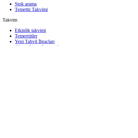
Stok arama
Temettü Takvimi
Takvim
Etkinlik takvimi
Temerrütler
Yeni Tahvil İhraçları
Alım / Satım Opsiyonları
Devlet Tahvili İhaleleri
Temettü Takvimi
Yatırımcının takvimi
Araçlar
Excel eklentisi
Watchlist
Hisse senedi ve tahvil widget'ları
Cbonds App
API
API ve Data Feed
API dizini