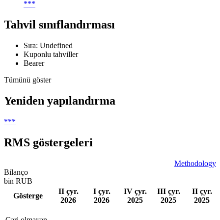
***
Tahvil sınıflandırması
Sıra: Undefined
Kuponlu tahviller
Bearer
Tümünü göster
Yeniden yapılandırma
***
RMS göstergeleri
Methodology
Bilanço
bin RUB
II çyr.
I çyr.
IV çyr.
III çyr.
II çyr.
Gösterge
2026
2026
2025
2025
2025
Сari olmayan