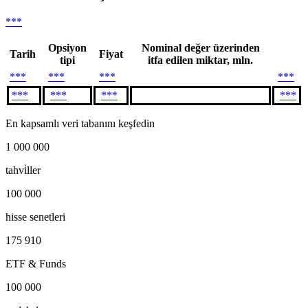
***
Opsiyon
Nominal değer üzerinden
Tarih
Fiyat
tipi
itfa edilen miktar, mln.
***
***
***
***
***
***
***
***
En kapsamlı veri tabanını keşfedin
1 000 000
tahvi̇ller
100 000
hisse senetleri
175 910
ETF & Funds
100 000