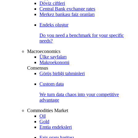
Döviz çiftleri
Central Bank exchange rates
Merkez bankası faiz oranları
Endeks oluştur
Do you need a benchmark for your specific
needs?
Macroeconomics
Ülke sayfaları
Makroekonomi
Consensus
Görüş birliği tahminleri
Custom data
We turn data chaos into your competitive
advantage
Commodities Market
Oil
Gold
Emtia endeksleri
Faiz oranı haritası