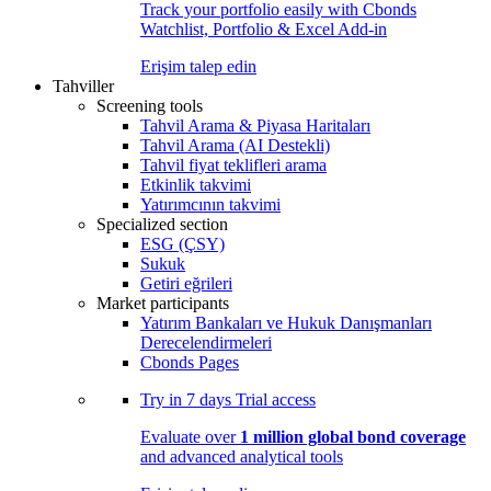
Track your portfolio easily with Cbonds
Watchlist, Portfolio & Excel Add-in
Erişim talep edin
Tahviller
Screening tools
Tahvil Arama & Piyasa Haritaları
Tahvil Arama (AI Destekli)
Tahvil fiyat teklifleri arama
Etkinlik takvimi
Yatırımcının takvimi
Specialized section
ESG (ÇSY)
Sukuk
Getiri eğrileri
Market participants
Yatırım Bankaları ve Hukuk Danışmanları
Derecelendirmeleri
Cbonds Pages
Try in
7 days
Trial access
Evaluate over
1 million global bond coverage
and advanced analytical tools