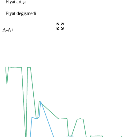
A-
A+