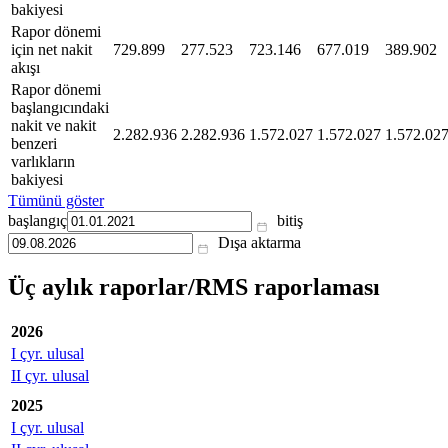
bakiyesi
Rapor dönemi
için net nakit
729.899
277.523
723.146
677.019
389.902
akışı
Rapor dönemi
başlangıcındaki
nakit ve nakit
2.282.936
2.282.936
1.572.027
1.572.027
1.572.02
benzeri
varlıkların
bakiyesi
Tümünü göster
başlangıç
bitiş
Dışa aktarma
Üç aylık raporlar/RMS raporlaması
2026
I çyr. ulusal
II çyr. ulusal
2025
I çyr. ulusal