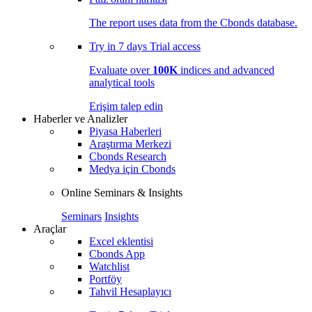
The report uses data from the Cbonds database.
Try in
7 days
Trial access
Evaluate over
100K
indices and advanced
analytical tools
Erişim talep edin
Haberler ve Analizler
Piyasa Haberleri
Araştırma Merkezi
Cbonds Research
Medya için Cbonds
Online Seminars & Insights
Seminars
Insights
Araçlar
Excel eklentisi
Cbonds App
Watchlist
Portföy
Tahvil Hesaplayıcı