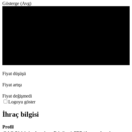
Gösterge (Avg)
İşlem hacmi
11. Dec
25. Dec
15. Jan
29. Jan
26. Feb
Fiyat düşüşü
Fiyat artışı
Fiyat değişmedi
Logoyu göster
İhraç bilgisi
Profil