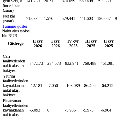
gelir vergisi
141.730
20.711
874.659
669.408
293.389
1
öncesi kâr
(zarar)
Net kâr
71.683
1.576
579.441
441.603
180.057
9
(zarar)
Tümünü göster
Nakit akış tablosu
bin RUB
II çyr.
I çyr.
IV çyr.
III çyr.
II çyr.
Gösterge
2026
2026
2025
2025
2025
Cari
faaliyetlerden
747.173
284.573
832.941
769.488
461.081
nakit akışları
bakiyesi
Yatırım
faaliyetlerinden
kaynaklanan
-12.181
-7.050
-103.089
-86.496
-64.215
nakit akışı
bakiyesi
Finansman
faaliyetlerinden
kaynaklanan
-5.093
0
-5.986
-5.973
-6.964
nakit akışı