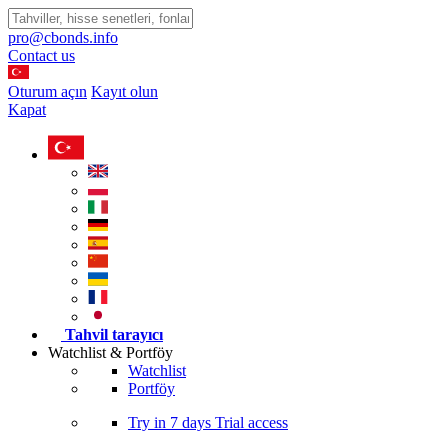
pro@cbonds.info
Contact us
Oturum açın
Kayıt olun
Kapat
Tahvil tarayıcı
Watchlist & Portföy
Watchlist
Portföy
Try in
7 days
Trial access