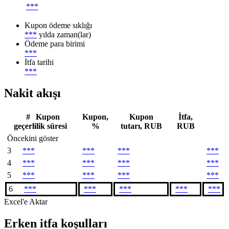
***
Kupon ödeme sıklığı
***
yılda zaman(lar)
Ödeme para birimi
***
İtfa tarihi
***
Nakit akışı
#
Kupon
Kupon,
Kupon
İtfa,
geçerlilik süresi
%
tutarı, RUB
RUB
Öncekini göster
3
***
***
***
***
4
***
***
***
***
5
***
***
***
***
6
***
***
***
***
***
Excel'e Aktar
Erken itfa koşulları