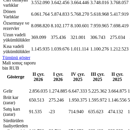
3.552.090
3.642.456
3.664.446
3.748.016
3.768.057
varlıklar
Dönen
6.061.764
5.874.833
5.768.270
5.618.968
5.417.919
Varlıklar
Özsermaye ve
8.098.820
8.102.177
8.100.601
7.959.965
7.698.419
rezervler
Uzun vadeli
369.099
375.436
321.001
306.743
275.034
yükümlülükler
Kısa vadeli
1.145.935
1.039.676
1.011.114
1.100.276
1.212.523
yükümlülükler
Tümünü göster
Mali sonuç raporu
bin RUB
II çyr.
I çyr.
IV çyr.
III çyr.
II çyr.
Gösterge
2026
2026
2025
2025
2025
Gelir
2.856.035
1.274.885
6.647.333
5.225.362
3.664.875
1
Brüt kar
650.513
275.246
1.950.375
1.595.972
1.146.556
5
(zarar)
Satış karı
91.535
-23
714.940
635.623
474.132
1
(zarar)
Sürdürülen
faaliyetlerden