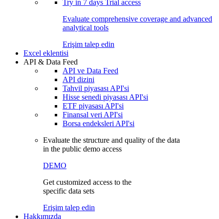
Try in
7 days
Trial access
Evaluate comprehensive coverage and advanced
analytical tools
Erişim talep edin
Excel eklentisi
API & Data Feed
API ve Data Feed
API dizini
Tahvil piyasası API'si
Hisse senedi piyasası API'si
ETF piyasası API'si
Finansal veri API'si
Borsa endeksleri API'si
Evaluate the structure and quality of the data
in the public demo access
DEMO
Get customized access to the
specific data sets
Erişim talep edin
Hakkımızda