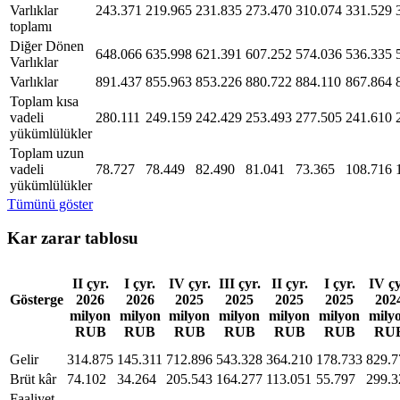
Varlıklar
243.371
219.965
231.835
273.470
310.074
331.529
toplamı
Diğer Dönen
648.066
635.998
621.391
607.252
574.036
536.335
Varlıklar
Varlıklar
891.437
855.963
853.226
880.722
884.110
867.864
Toplam kısa
vadeli
280.111
249.159
242.429
253.493
277.505
241.610
yükümlülükler
Toplam uzun
vadeli
78.727
78.449
82.490
81.041
73.365
108.716
yükümlülükler
Tümünü göster
Kar zarar tablosu
II çyr.
I çyr.
IV çyr.
III çyr.
II çyr.
I çyr.
IV çy
Gösterge
2026
2026
2025
2025
2025
2025
202
milyon
milyon
milyon
milyon
milyon
milyon
mily
RUB
RUB
RUB
RUB
RUB
RUB
RU
Gelir
314.875
145.311
712.896
543.328
364.210
178.733
829.7
Brüt kâr
74.102
34.264
205.543
164.277
113.051
55.797
299.3
Faaliyet