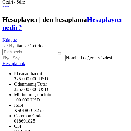
Getiri / Süre
***
Hesaplayıcı | den hesaplama
Hesaplayıcı
nedir?
Kılavuz
Fiyattan
Getiriden
Fiyat
Nominal değerin yüzdesi
Hesaplamak
Plasman hacmi
325.000.000 USD
Ödenmemiş Tutar
325.000.000 USD
Minimum işlem lotu
100.000 USD
ISIN
XS0186918255
Common Code
018691825
CFI