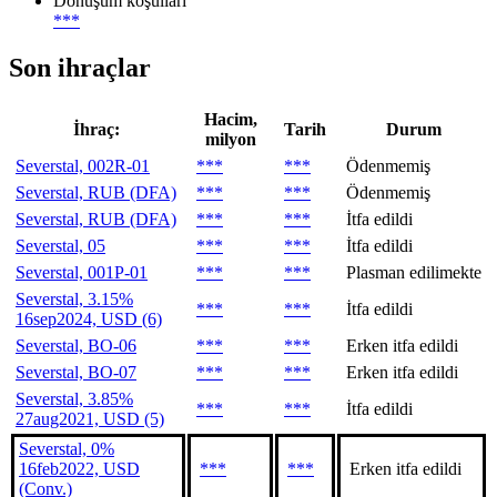
Dönüşüm koşulları
***
Son ihraçlar
Hacim,
İhraç:
Tarih
Durum
milyon
Severstal, 002R-01
***
***
Ödenmemiş
Severstal, RUB (DFA)
***
***
Ödenmemiş
Severstal, RUB (DFA)
***
***
İtfa edildi
Severstal, 05
***
***
İtfa edildi
Severstal, 001P-01
***
***
Plasman edilimekte
Severstal, 3.15%
***
***
İtfa edildi
16sep2024, USD (6)
Severstal, BO-06
***
***
Erken itfa edildi
Severstal, BO-07
***
***
Erken itfa edildi
Severstal, 3.85%
***
***
İtfa edildi
27aug2021, USD (5)
Severstal, 0%
16feb2022, USD
***
***
Erken itfa edildi
(Conv.)