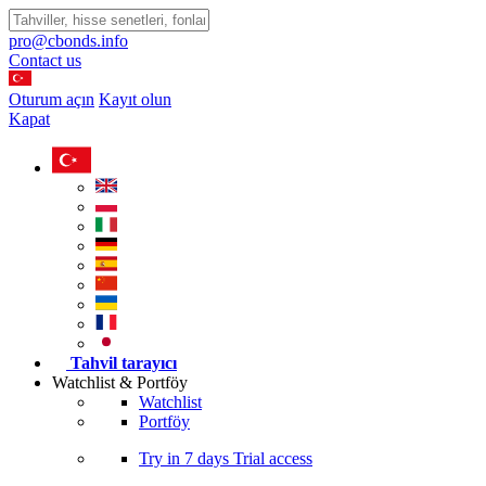
pro@cbonds.info
Contact us
Oturum açın
Kayıt olun
Kapat
Tahvil tarayıcı
Watchlist & Portföy
Watchlist
Portföy
Try in
7 days
Trial access