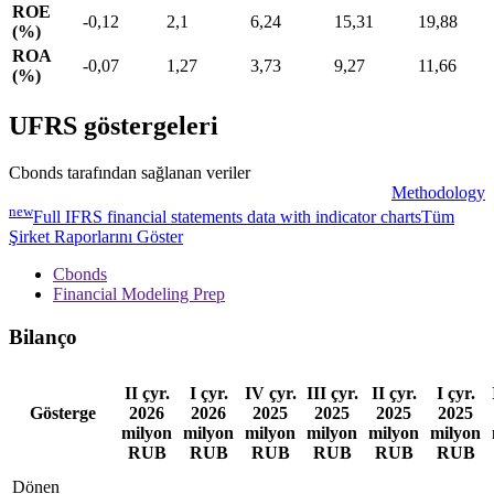
ROE
-0,12
2,1
6,24
15,31
19,88
(%)
ROA
-0,07
1,27
3,73
9,27
11,66
(%)
UFRS göstergeleri
Cbonds tarafından sağlanan veriler
Methodology
new
Full IFRS financial statements data with indicator charts
Tüm
Şirket Raporlarını Göster
Cbonds
Financial Modeling Prep
Bilanço
II çyr.
I çyr.
IV çyr.
III çyr.
II çyr.
I çyr.
Gösterge
2026
2026
2025
2025
2025
2025
milyon
milyon
milyon
milyon
milyon
milyon
RUB
RUB
RUB
RUB
RUB
RUB
Dönen