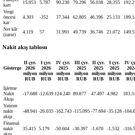
15.953
5.787
90.230
79.296
56.038
28.355
192.2
karı
Vergi
öncesi
4.303
-352
37.344
62.805
46.396
25.133
189.1
kar
Net kâr
4.119
57
31.991
49.739
36.746
21.072
149.5
(zarar)
Nakit akış tablosu
II çyr.
I çyr.
IV çyr.
III çyr.
II çyr.
I çyr.
IV çy
Gösterge
2026
2026
2025
2025
2025
2025
202
milyon
milyon
milyon
milyon
milyon
milyon
mily
RUB
RUB
RUB
RUB
RUB
RUB
RU
İşletme
Nakit
-17.688
-12.639
124.240
89.877
47.497
4.982
183.3
Akışı
Yatırım
nakit
-48.941
-26.035
-162.743
-115.095
-77.694
-35.128
-104.
akışı
Finansal
nakit
35.415
5.179
-50.604
-30.397
-1.670
-1.532
-316.
akışı