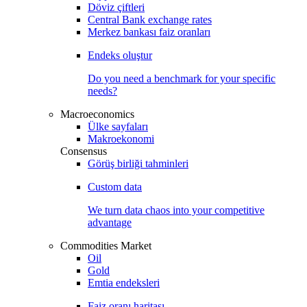
Döviz çiftleri
Central Bank exchange rates
Merkez bankası faiz oranları
Endeks oluştur
Do you need a benchmark for your specific
needs?
Macroeconomics
Ülke sayfaları
Makroekonomi
Consensus
Görüş birliği tahminleri
Custom data
We turn data chaos into your competitive
advantage
Commodities Market
Oil
Gold
Emtia endeksleri
Faiz oranı haritası