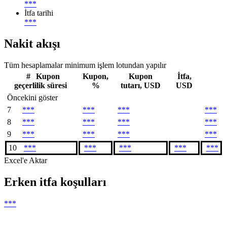
***
İtfa tarihi
***
Nakit akışı
Tüm hesaplamalar minimum işlem lotundan yapılır
#
Kupon
Kupon,
Kupon
İtfa,
geçerlilik süresi
%
tutarı, USD
USD
Öncekini göster
7
***
***
***
***
8
***
***
***
***
9
***
***
***
***
10
***
***
***
***
***
Excel'e Aktar
Erken itfa koşulları
***