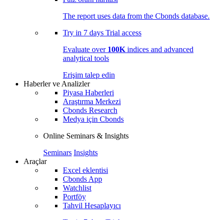
The report uses data from the Cbonds database.
Try in
7 days
Trial access
Evaluate over
100K
indices and advanced
analytical tools
Erişim talep edin
Haberler ve Analizler
Piyasa Haberleri
Araştırma Merkezi
Cbonds Research
Medya için Cbonds
Online Seminars & Insights
Seminars
Insights
Araçlar
Excel eklentisi
Cbonds App
Watchlist
Portföy
Tahvil Hesaplayıcı