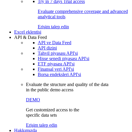
Try in
7 days
Trial access
Evaluate comprehensive coverage and advanced
analytical tools
Erişim talep edin
Excel eklentisi
API & Data Feed
API ve Data Feed
API dizini
Tahvil piyasası API'si
Hisse senedi piyasası API'si
ETF piyasası API'si
Finansal veri API'si
Borsa endeksleri API'si
Evaluate the structure and quality of the data
in the public demo access
DEMO
Get customized access to the
specific data sets
Erişim talep edin
Hakkımızda