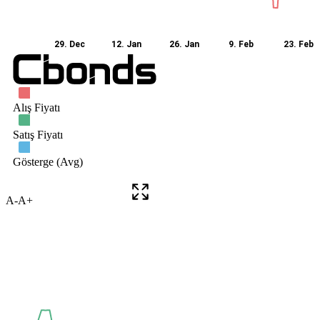
A-
A+