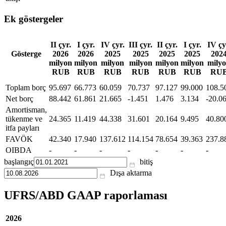
Ek göstergeler
II çyr.
I çyr.
IV çyr.
III çyr.
II çyr.
I çyr.
IV çy
Gösterge
2026
2026
2025
2025
2025
2025
202
milyon
milyon
milyon
milyon
milyon
milyon
mily
RUB
RUB
RUB
RUB
RUB
RUB
RU
Toplam borç
95.697
66.773
60.059
70.737
97.127
99.000
108.5
Net borç
88.442
61.861
21.665
-1.451
1.476
3.134
-20.0
Amortisman,
tükenme ve
24.365
11.419
44.338
31.601
20.164
9.495
40.80
itfa payları
FAVÖK
42.340
17.940
137.612
114.154
78.654
39.363
237.8
OIBDA
-
-
-
-
-
-
-
başlangıç
bitiş
Dışa aktarma
UFRS/ABD GAAP raporlaması
2026