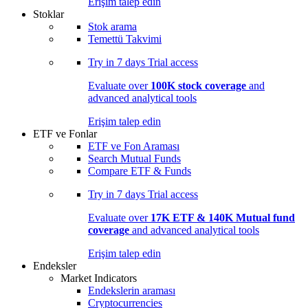
Erişim talep edin
Stoklar
Stok arama
Temettü Takvimi
Try in
7 days
Trial access
Evaluate over
100K stock coverage
and
advanced analytical tools
Erişim talep edin
ETF ve Fonlar
ETF ve Fon Araması
Search Mutual Funds
Compare ETF & Funds
Try in
7 days
Trial access
Evaluate over
17K ETF & 140K Mutual fund
coverage
and advanced analytical tools
Erişim talep edin
Endeksler
Market Indicators
Endekslerin araması
Cryptocurrencies