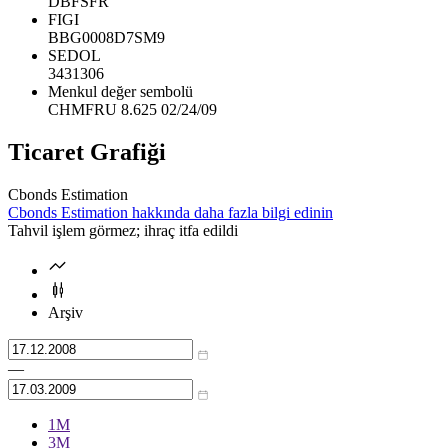
DBFSFR
FIGI
BBG0008D7SM9
SEDOL
3431306
Menkul değer sembolü
CHMFRU 8.625 02/24/09
Ticaret Grafiği
Cbonds Estimation
Cbonds Estimation hakkında daha fazla bilgi edinin
Tahvil işlem görmez; ihraç itfa edildi
Arşiv
—
1М
3М