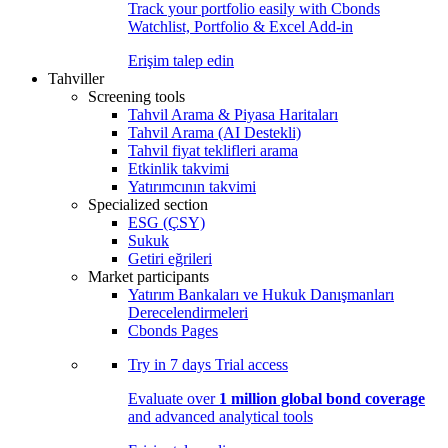
Track your portfolio easily with Cbonds
Watchlist, Portfolio & Excel Add-in
Erişim talep edin
Tahviller
Screening tools
Tahvil Arama & Piyasa Haritaları
Tahvil Arama (AI Destekli)
Tahvil fiyat teklifleri arama
Etkinlik takvimi
Yatırımcının takvimi
Specialized section
ESG (ÇSY)
Sukuk
Getiri eğrileri
Market participants
Yatırım Bankaları ve Hukuk Danışmanları
Derecelendirmeleri
Cbonds Pages
Try in
7 days
Trial access
Evaluate over
1 million global bond coverage
and advanced analytical tools