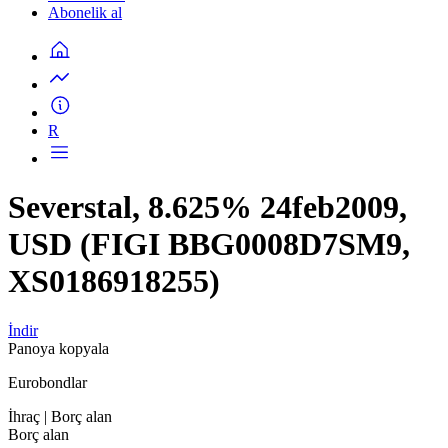
Abonelik al
R
Severstal, 8.625% 24feb2009,
USD (FIGI BBG0008D7SM9,
XS0186918255)
İndir
Panoya kopyala
Eurobondlar
İhraç
| Borç alan
Borç alan