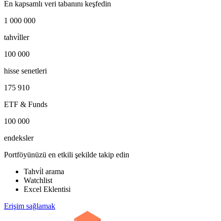
En kapsamlı veri tabanını keşfedin
1 000 000
tahvi̇ller
100 000
hisse senetleri
175 910
ETF & Funds
100 000
endeksler
Portföyünüzü en etkili şekilde takip edin
Tahvi̇l arama
Watchlist
Excel Eklentisi
Erişim sağlamak