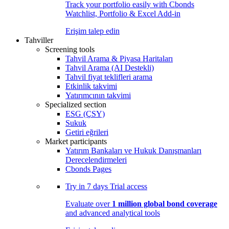
Track your portfolio easily with Cbonds
Watchlist, Portfolio & Excel Add-in
Erişim talep edin
Tahviller
Screening tools
Tahvil Arama & Piyasa Haritaları
Tahvil Arama (AI Destekli)
Tahvil fiyat teklifleri arama
Etkinlik takvimi
Yatırımcının takvimi
Specialized section
ESG (ÇSY)
Sukuk
Getiri eğrileri
Market participants
Yatırım Bankaları ve Hukuk Danışmanları
Derecelendirmeleri
Cbonds Pages
Try in
7 days
Trial access
Evaluate over
1 million global bond coverage
and advanced analytical tools