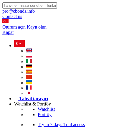
pro@cbonds.info
Contact us
Oturum açın
Kayıt olun
Kapat
Tahvil tarayıcı
Watchlist & Portföy
Watchlist
Portföy
Try in
7 days
Trial access