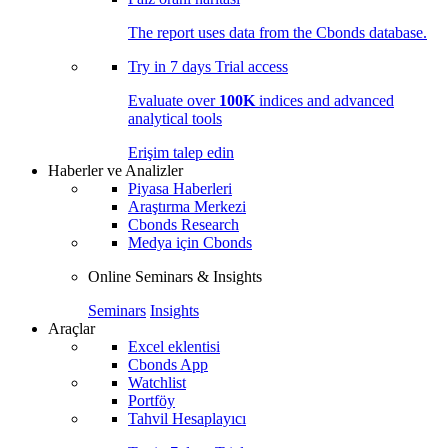
The report uses data from the Cbonds database.
Try in
7 days
Trial access
Evaluate over
100K
indices and advanced
analytical tools
Erişim talep edin
Haberler ve Analizler
Piyasa Haberleri
Araştırma Merkezi
Cbonds Research
Medya için Cbonds
Online Seminars & Insights
Seminars
Insights
Araçlar
Excel eklentisi
Cbonds App
Watchlist
Portföy
Tahvil Hesaplayıcı