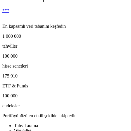
***
En kapsamlı veri tabanını keşfedin
1 000 000
tahvi̇ller
100 000
hisse senetleri
175 910
ETF & Funds
100 000
endeksler
Portföyünüzü en etkili şekilde takip edin
Tahvi̇l arama
Watchlist