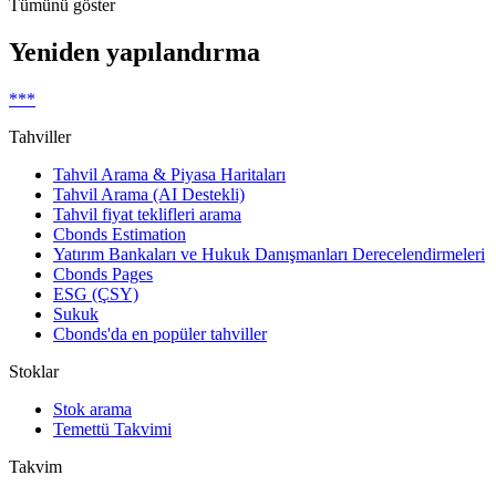
Tümünü göster
Yeniden yapılandırma
***
Tahviller
Tahvil Arama & Piyasa Haritaları
Tahvil Arama (AI Destekli)
Tahvil fiyat teklifleri arama
Cbonds Estimation
Yatırım Bankaları ve Hukuk Danışmanları Derecelendirmeleri
Cbonds Pages
ESG (ÇSY)
Sukuk
Cbonds'da en popüler tahviller
Stoklar
Stok arama
Temettü Takvimi
Takvim