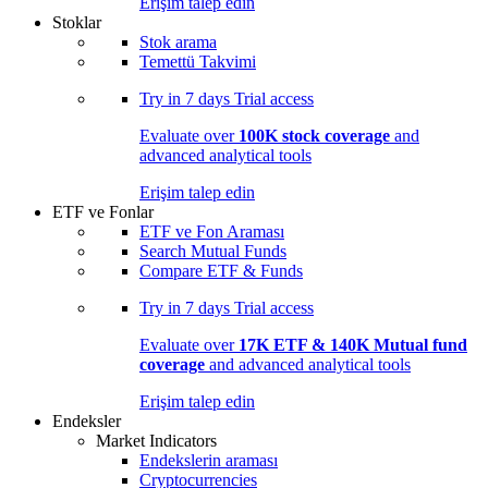
Erişim talep edin
Stoklar
Stok arama
Temettü Takvimi
Try in
7 days
Trial access
Evaluate over
100K stock coverage
and
advanced analytical tools
Erişim talep edin
ETF ve Fonlar
ETF ve Fon Araması
Search Mutual Funds
Compare ETF & Funds
Try in
7 days
Trial access
Evaluate over
17K ETF & 140K Mutual fund
coverage
and advanced analytical tools
Erişim talep edin
Endeksler
Market Indicators
Endekslerin araması
Cryptocurrencies