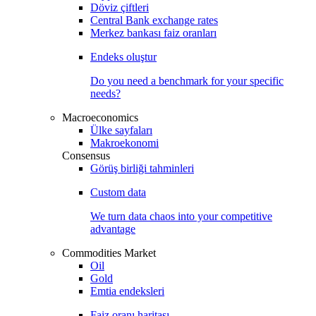
Döviz çiftleri
Central Bank exchange rates
Merkez bankası faiz oranları
Endeks oluştur
Do you need a benchmark for your specific
needs?
Macroeconomics
Ülke sayfaları
Makroekonomi
Consensus
Görüş birliği tahminleri
Custom data
We turn data chaos into your competitive
advantage
Commodities Market
Oil
Gold
Emtia endeksleri
Faiz oranı haritası