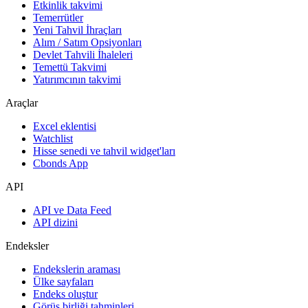
Etkinlik takvimi
Temerrütler
Yeni Tahvil İhraçları
Alım / Satım Opsiyonları
Devlet Tahvili İhaleleri
Temettü Takvimi
Yatırımcının takvimi
Araçlar
Excel eklentisi
Watchlist
Hisse senedi ve tahvil widget'ları
Cbonds App
API
API ve Data Feed
API dizini
Endeksler
Endekslerin araması
Ülke sayfaları
Endeks oluştur
Görüş birliği tahminleri