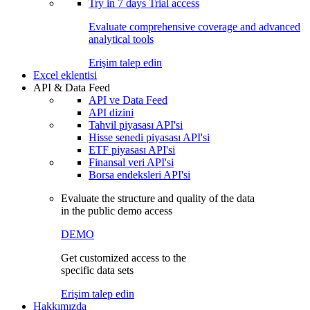
Try in
7 days
Trial access
Evaluate comprehensive coverage and advanced
analytical tools
Erişim talep edin
Excel eklentisi
API & Data Feed
API ve Data Feed
API dizini
Tahvil piyasası API'si
Hisse senedi piyasası API'si
ETF piyasası API'si
Finansal veri API'si
Borsa endeksleri API'si
Evaluate the structure and quality of the data
in the public demo access
DEMO
Get customized access to the
specific data sets
Erişim talep edin
Hakkımızda