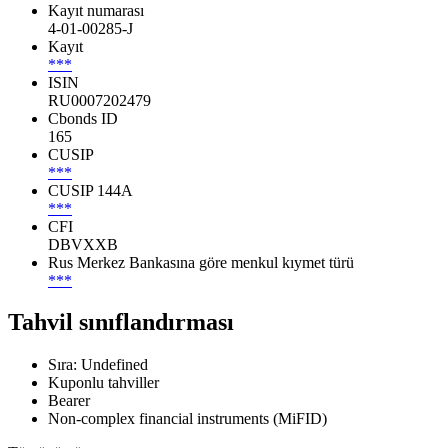
Kayıt numarası
4-01-00285-J
Kayıt
***
ISIN
RU0007202479
Cbonds ID
165
CUSIP
***
CUSIP 144A
***
CFI
DBVXXB
Rus Merkez Bankasına göre menkul kıymet türü
***
Tahvil sınıflandırması
Sıra: Undefined
Kuponlu tahviller
Bearer
Non-complex financial instruments (MiFID)