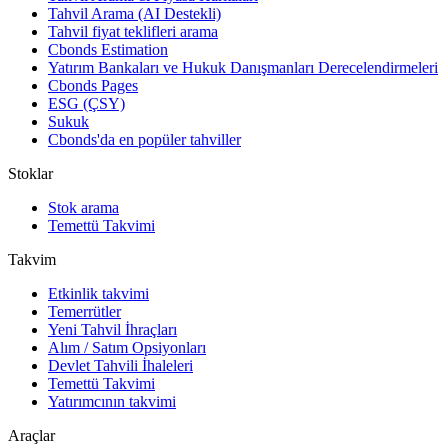
Tahvil Arama (AI Destekli)
Tahvil fiyat teklifleri arama
Cbonds Estimation
Yatırım Bankaları ve Hukuk Danışmanları Derecelendirmeleri
Cbonds Pages
ESG (ÇSY)
Sukuk
Cbonds'da en popüler tahviller
Stoklar
Stok arama
Temettü Takvimi
Takvim
Etkinlik takvimi
Temerrütler
Yeni Tahvil İhraçları
Alım / Satım Opsiyonları
Devlet Tahvili İhaleleri
Temettü Takvimi
Yatırımcının takvimi
Araçlar