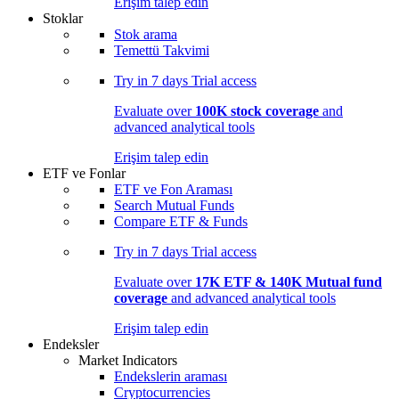
Erişim talep edin
Stoklar
Stok arama
Temettü Takvimi
Try in
7 days
Trial access
Evaluate over
100K stock coverage
and
advanced analytical tools
Erişim talep edin
ETF ve Fonlar
ETF ve Fon Araması
Search Mutual Funds
Compare ETF & Funds
Try in
7 days
Trial access
Evaluate over
17K ETF & 140K Mutual fund
coverage
and advanced analytical tools
Erişim talep edin
Endeksler
Market Indicators
Endekslerin araması
Cryptocurrencies