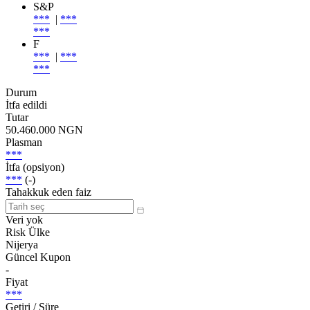
S&P
***
|
***
***
F
***
|
***
***
Durum
İtfa edildi
Tutar
50.460.000 NGN
Plasman
***
İtfa (opsiyon)
***
(-)
Tahakkuk eden faiz
Veri yok
Risk Ülke
Nijerya
Güncel Kupon
-
Fiyat
***
Getiri / Süre