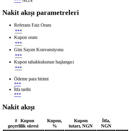
***
NGN
Nakit akışı parametreleri
Referans Faiz Oranı
***
Kupon oranı
***
Gün Sayım Konvansiyonu
***
Kupon tahakkukunun başlangıcı
***
Ödeme para birimi
***
İtfa tarihi
***
Nakit akışı
#
Kupon
Kupon,
Kupon
İtfa,
geçerlilik süresi
%
tutarı, NGN
NGN