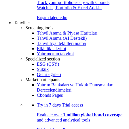
Track your portfolio easily with Cbonds
Watchlist, Portfolio & Excel Add-in
Erişim talep edin
Tahviller
Screening tools
Tahvil Arama & Piyasa Haritaları
Tahvil Arama (AI Destekli)
Tahvil fiyat teklifleri arama
Etkinlik takvimi
Yatırımcının takvimi
Specialized section
ESG (ÇSY)
Sukuk
Getiri eğrileri
Market participants
Yatırım Bankaları ve Hukuk Danışmanları
Derecelendirmeleri
Cbonds Pages
Try in
7 days
Trial access
Evaluate over
1 million global bond coverage
and advanced analytical tools