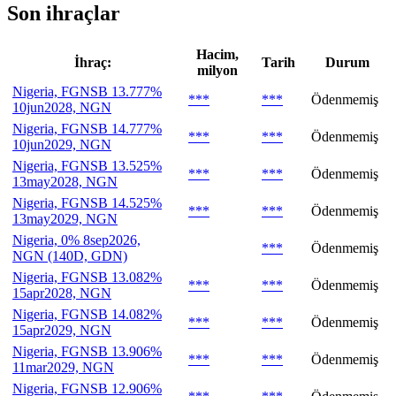
Son ihraçlar
Hacim,
İhraç:
Tarih
Durum
milyon
Nigeria, FGNSB 13.777%
***
***
Ödenmemiş
10jun2028, NGN
Nigeria, FGNSB 14.777%
***
***
Ödenmemiş
10jun2029, NGN
Nigeria, FGNSB 13.525%
***
***
Ödenmemiş
13may2028, NGN
Nigeria, FGNSB 14.525%
***
***
Ödenmemiş
13may2029, NGN
Nigeria, 0% 8sep2026,
***
Ödenmemiş
NGN (140D, GDN)
Nigeria, FGNSB 13.082%
***
***
Ödenmemiş
15apr2028, NGN
Nigeria, FGNSB 14.082%
***
***
Ödenmemiş
15apr2029, NGN
Nigeria, FGNSB 13.906%
***
***
Ödenmemiş
11mar2029, NGN
Nigeria, FGNSB 12.906%