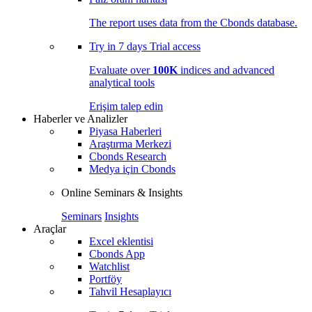
The report uses data from the Cbonds database.
Try in
7 days
Trial access
Evaluate over
100K
indices and advanced
analytical tools
Erişim talep edin
Haberler ve Analizler
Piyasa Haberleri
Araştırma Merkezi
Cbonds Research
Medya için Cbonds
Online Seminars & Insights
Seminars
Insights
Araçlar
Excel eklentisi
Cbonds App
Watchlist
Portföy
Tahvil Hesaplayıcı