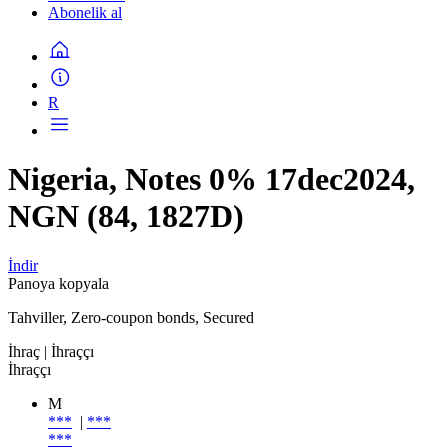
Abonelik al
R
Nigeria, Notes 0% 17dec2024,
NGN (84, 1827D)
İndir
Panoya kopyala
Tahviller, Zero-coupon bonds, Secured
İhraç
| İhraççı
İhraççı
M
***
|
***
***