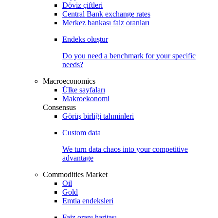
Döviz çiftleri
Central Bank exchange rates
Merkez bankası faiz oranları
Endeks oluştur
Do you need a benchmark for your specific
needs?
Macroeconomics
Ülke sayfaları
Makroekonomi
Consensus
Görüş birliği tahminleri
Custom data
We turn data chaos into your competitive
advantage
Commodities Market
Oil
Gold
Emtia endeksleri
Faiz oranı haritası