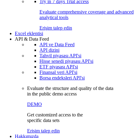
Try in
7 days
Trial access
Evaluate comprehensive coverage and advanced
analytical tools
Erişim talep edin
Excel eklentisi
API & Data Feed
API ve Data Feed
API dizini
Tahvil piyasası API'si
Hisse senedi piyasası API'si
ETF piyasası API'si
Finansal veri API'si
Borsa endeksleri API'si
Evaluate the structure and quality of the data
in the public demo access
DEMO
Get customized access to the
specific data sets
Erişim talep edin
Hakkımızda