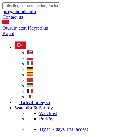
pro@cbonds.info
Contact us
Oturum açın
Kayıt olun
Kapat
Tahvil tarayıcı
Watchlist & Portföy
Watchlist
Portföy
Try in
7 days
Trial access