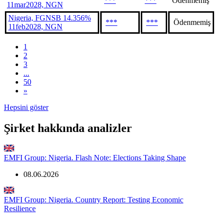
***
***
Ödenmemiş
11mar2028, NGN
Nigeria, FGNSB 14.356%
***
***
Ödenmemiş
11feb2028, NGN
1
2
3
...
50
»
Hepsini göster
Şirket hakkında analizler
EMFI Group: Nigeria. Flash Note: Elections Taking Shape
08.06.2026
EMFI Group: Nigeria. Country Report: Testing Economic
Resilience