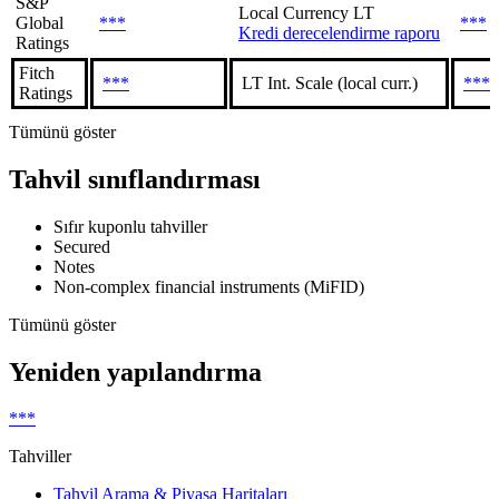
S&P
Local Currency LT
Global
***
***
Kredi derecelendirme raporu
Ratings
Fitch
***
LT Int. Scale (local curr.)
***
Ratings
Tümünü göster
Tahvil sınıflandırması
Sıfır kuponlu tahviller
Secured
Notes
Non-complex financial instruments (MiFID)
Tümünü göster
Yeniden yapılandırma
***
Tahviller
Tahvil Arama & Piyasa Haritaları