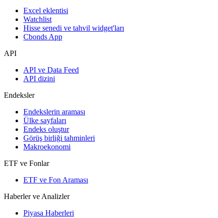
Excel eklentisi
Watchlist
Hisse senedi ve tahvil widget'ları
Cbonds App
API
API ve Data Feed
API dizini
Endeksler
Endekslerin araması
Ülke sayfaları
Endeks oluştur
Görüş birliği tahminleri
Makroekonomi
ETF ve Fonlar
ETF ve Fon Araması
Haberler ve Analizler
Piyasa Haberleri