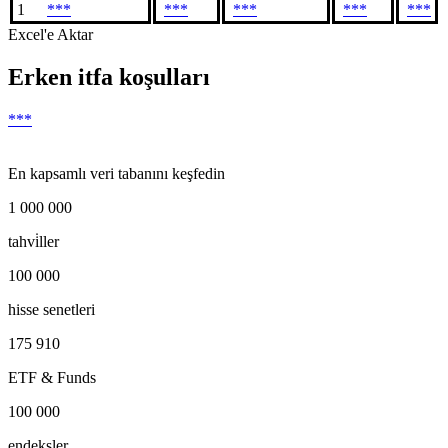
1
***
***
***
***
***
Excel'e Aktar
Erken itfa koşulları
***
En kapsamlı veri tabanını keşfedin
1 000 000
tahvi̇ller
100 000
hisse senetleri
175 910
ETF & Funds
100 000
endeksler