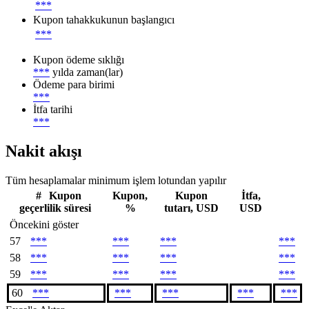
***
Kupon tahakkukunun başlangıcı
***
Kupon ödeme sıklığı
***
yılda zaman(lar)
Ödeme para birimi
***
İtfa tarihi
***
Nakit akışı
Tüm hesaplamalar minimum işlem lotundan yapılır
#
Kupon
Kupon,
Kupon
İtfa,
geçerlilik süresi
%
tutarı, USD
USD
Öncekini göster
57
***
***
***
***
58
***
***
***
***
59
***
***
***
***
60
***
***
***
***
***