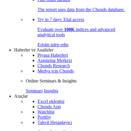
The report uses data from the Cbonds database.
Try in
7 days
Trial access
Evaluate over
100K
indices and advanced
analytical tools
Erişim talep edin
Haberler ve Analizler
Piyasa Haberleri
Araştırma Merkezi
Cbonds Research
Medya için Cbonds
Online Seminars & Insights
Seminars
Insights
Araçlar
Excel eklentisi
Cbonds App
Watchlist
Portföy
Tahvil Hesaplayıcı