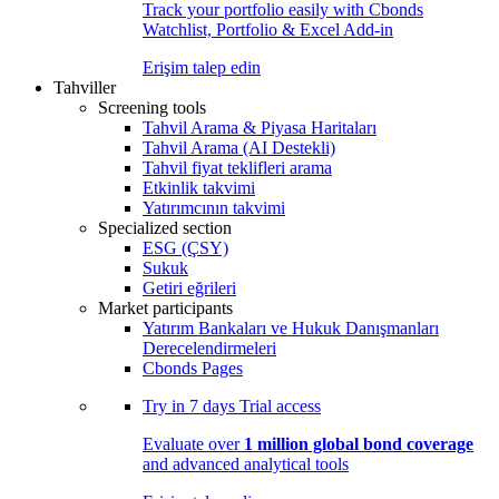
Track your portfolio easily with Cbonds
Watchlist, Portfolio & Excel Add-in
Erişim talep edin
Tahviller
Screening tools
Tahvil Arama & Piyasa Haritaları
Tahvil Arama (AI Destekli)
Tahvil fiyat teklifleri arama
Etkinlik takvimi
Yatırımcının takvimi
Specialized section
ESG (ÇSY)
Sukuk
Getiri eğrileri
Market participants
Yatırım Bankaları ve Hukuk Danışmanları
Derecelendirmeleri
Cbonds Pages
Try in
7 days
Trial access
Evaluate over
1 million global bond coverage
and advanced analytical tools