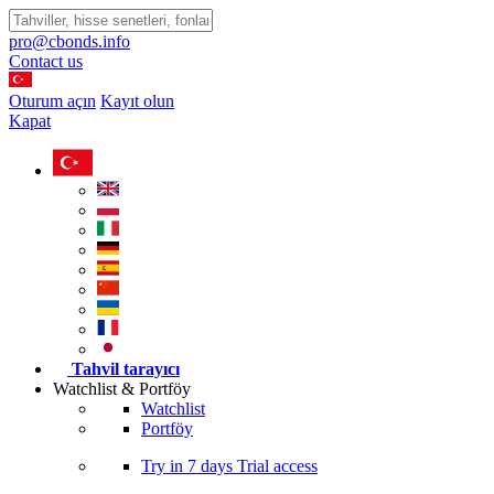
pro@cbonds.info
Contact us
Oturum açın
Kayıt olun
Kapat
Tahvil tarayıcı
Watchlist & Portföy
Watchlist
Portföy
Try in
7 days
Trial access