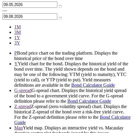
—
1М
3М
1Y
3Y
P
Bond price chart on the trading platform. Displays the
historical price of the bond over time
Y
Yield chart for the bond. Displays the historical yield of the
bond over time. The yield shown depends on the bond and
may be one of the following: YTM (yield to maturity), YTC
(yield to call), or YTP (yield to put). Yield measures
definitions are available in the
Bond Calculator Guide
G-spread
G-spread chart. Displays the historical yield spread
of the bond to a government yield curve. For the G-spread
definition please refer to the
Bond Calculator Guide
Z-spread
Z-spread (zero-volatility spread) chart. Displays the
historical Z-spread of the bond over a risk-free yield curve.
For the Z-spread definition please refer to the
Bond Calculator
Guide
Map
Yield map. Displays an interactive yield vs. Macaulay