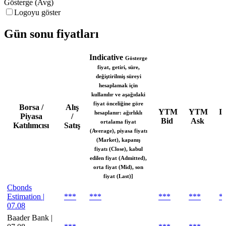
Gösterge (Avg)
Logoyu göster
Gün sonu fiyatları
Indicative
Gösterge
fiyat, getiri, süre,
değiştirilmiş süreyi
hesaplamak için
kullanılır ve aşağıdaki
fiyat önceliğine göre
Borsa /
Alış
YTM
YTM
In
hesaplanır: ağırlıklı
Piyasa
/
Bid
Ask
ortalama fiyat
Katılımcısı
Satış
(Average), piyasa fiyatı
(Market), kapanış
fiyatı (Close), kabul
edilen fiyat (Admitted),
orta fiyat (Mid), son
fiyat (Last)]
Cbonds
Estimation |
***
***
***
***
*
07.08
Baader Bank |