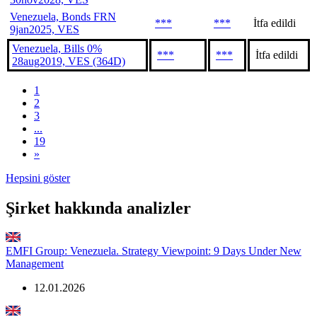
Venezuela, Bonds FRN
***
***
İtfa edildi
9jan2025, VES
Venezuela, Bills 0%
***
***
İtfa edildi
28aug2019, VES (364D)
1
2
3
...
19
»
Hepsini göster
Şirket hakkında analizler
EMFI Group: Venezuela. Strategy Viewpoint: 9 Days Under New
Management
12.01.2026