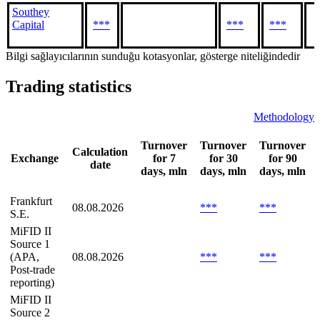
Southey
Capital
***
***
***
Bilgi sağlayıcılarının sunduğu kotasyonlar, gösterge niteliğindedir
Trading statistics
Methodology
Turnover
Turnover
Turnover
Calculation
Exchange
for 7
for 30
for 90
date
days, mln
days, mln
days, mln
Frankfurt
08.08.2026
***
***
S.E.
MiFID II
Source 1
(APA,
08.08.2026
***
***
Post-trade
reporting)
MiFID II
Source 2