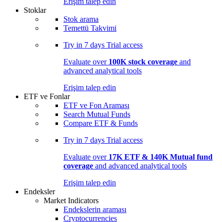
Erişim talep edin
Stoklar
Stok arama
Temettü Takvimi
Try in
7 days
Trial access
Evaluate over
100K stock coverage
and
advanced analytical tools
Erişim talep edin
ETF ve Fonlar
ETF ve Fon Araması
Search Mutual Funds
Compare ETF & Funds
Try in
7 days
Trial access
Evaluate over
17K ETF & 140K Mutual fund
coverage
and advanced analytical tools
Erişim talep edin
Endeksler
Market Indicators
Endekslerin araması
Cryptocurrencies