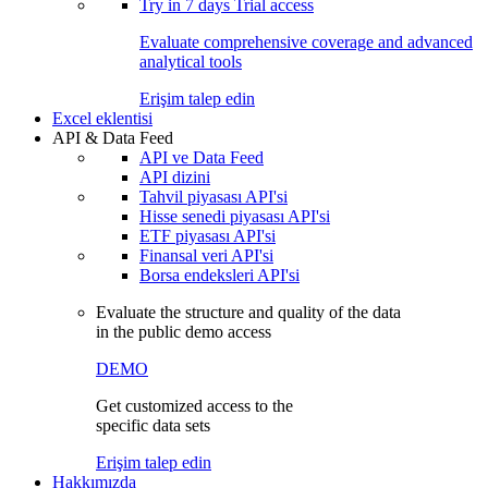
Try in
7 days
Trial access
Evaluate comprehensive coverage and advanced
analytical tools
Erişim talep edin
Excel eklentisi
API & Data Feed
API ve Data Feed
API dizini
Tahvil piyasası API'si
Hisse senedi piyasası API'si
ETF piyasası API'si
Finansal veri API'si
Borsa endeksleri API'si
Evaluate the structure and quality of the data
in the public demo access
DEMO
Get customized access to the
specific data sets
Erişim talep edin
Hakkımızda