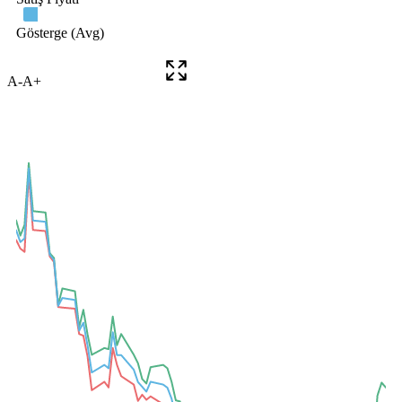
A-
A+