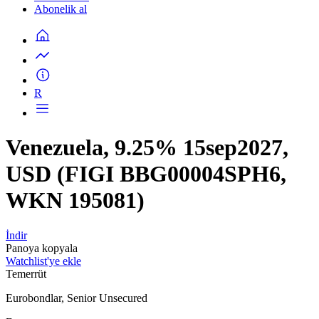
Abonelik al
R
Venezuela, 9.25% 15sep2027,
USD (FIGI BBG00004SPH6,
WKN 195081)
İndir
Panoya kopyala
Watchlist'ye ekle
Temerrüt
Eurobondlar, Senior Unsecured