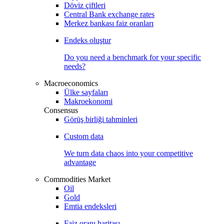
Döviz çiftleri
Central Bank exchange rates
Merkez bankası faiz oranları
Endeks oluştur
Do you need a benchmark for your specific
needs?
Macroeconomics
Ülke sayfaları
Makroekonomi
Consensus
Görüş birliği tahminleri
Custom data
We turn data chaos into your competitive
advantage
Commodities Market
Oil
Gold
Emtia endeksleri
Faiz oranı haritası