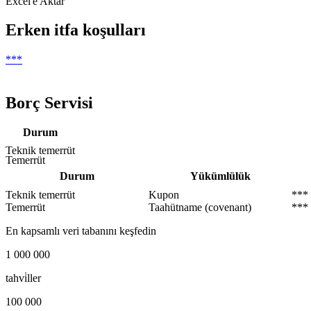
Excel'e Aktar
Erken itfa koşulları
***
Borç Servisi
Durum
Teknik temerrüt
Temerrüt
Durum
Yükümlülük
Teknik temerrüt
Kupon
***
Temerrüt
Taahütname (covenant)
***
En kapsamlı veri tabanını keşfedin
1 000 000
tahvi̇ller
100 000