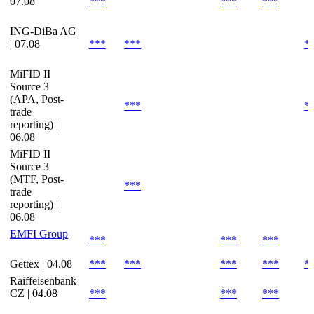
07.08
***
***
***
ING-DiBa AG
| 07.08
***
***
*
MiFID II
Source 3
(APA, Post-
***
*
trade
reporting) |
06.08
MiFID II
Source 3
(MTF, Post-
***
trade
reporting) |
06.08
EMFI Group
***
***
***
Gettex | 04.08
***
***
***
***
*
Raiffeisenbank
CZ | 04.08
***
***
***