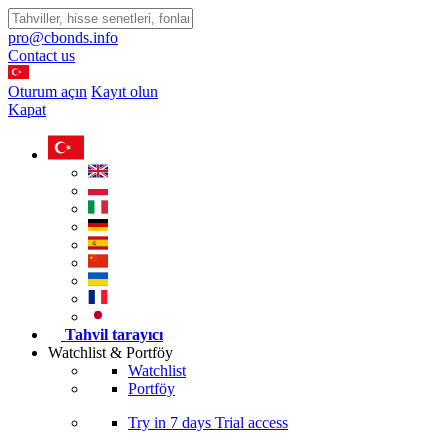
pro@cbonds.info
Contact us
Oturum açın
Kayıt olun
Kapat
Tahvil tarayıcı
Watchlist & Portföy
Watchlist
Portföy
Try in
7 days
Trial access