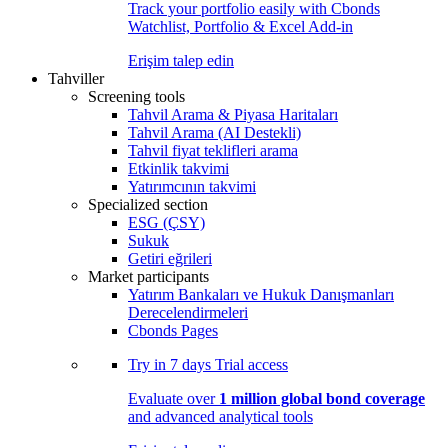
Track your portfolio easily with Cbonds
Watchlist, Portfolio & Excel Add-in
Erişim talep edin
Tahviller
Screening tools
Tahvil Arama & Piyasa Haritaları
Tahvil Arama (AI Destekli)
Tahvil fiyat teklifleri arama
Etkinlik takvimi
Yatırımcının takvimi
Specialized section
ESG (ÇSY)
Sukuk
Getiri eğrileri
Market participants
Yatırım Bankaları ve Hukuk Danışmanları
Derecelendirmeleri
Cbonds Pages
Try in
7 days
Trial access
Evaluate over
1 million global bond coverage
and advanced analytical tools