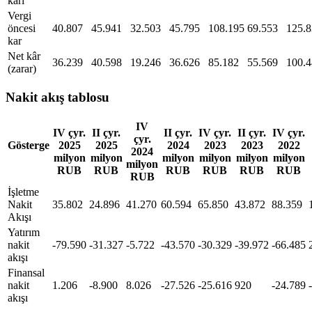
karı
Vergi
öncesi
40.807
45.941
32.503
45.795
108.195
69.553
125.
kar
Net kâr
36.239
40.598
19.246
36.626
85.182
55.569
100.
(zarar)
Nakit akış tablosu
IV
IV çyr.
II çyr.
II çyr.
IV çyr.
II çyr.
IV çyr.
çyr.
Gösterge
2025
2025
2024
2023
2023
2022
2024
milyon
milyon
milyon
milyon
milyon
milyon
milyon
RUB
RUB
RUB
RUB
RUB
RUB
RUB
İşletme
Nakit
35.802
24.896
41.270
60.594
65.850
43.872
88.359
Akışı
Yatırım
nakit
-79.590
-31.327
-5.722
-43.570
-30.329
-39.972
-66.485
akışı
Finansal
nakit
1.206
-8.900
8.026
-27.526
-25.616
920
-24.789
akışı