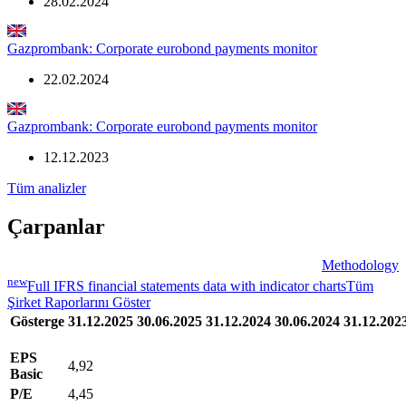
28.02.2024
Gazprombank: Corporate eurobond payments monitor
22.02.2024
Gazprombank: Corporate eurobond payments monitor
12.12.2023
Tüm analizler
Çarpanlar
Methodology
new
Full IFRS financial statements data with indicator charts
Tüm
Şirket Raporlarını Göster
Gösterge
31.12.2025
30.06.2025
31.12.2024
30.06.2024
31.12.202
EPS
4,92
Basic
P/E
4,45