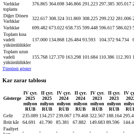
Varlıklar
376.865
364.698
346.866
291.223
297.385
305.017
toplamı
Diğer Dönen
322.617
308.324
311.869
308.225
299.232
281.006
Varlıklar
Varlıklar
699.482
673.022
658.735
599.448
596.617
586.023
Toplam kısa
vadeli
137.000
134.868
126.484
93.593
104.372
94.734
yükümlülükler
Toplam uzun
vadeli
155.768
127.370
163.298
101.684
110.386
112.393
yükümlülükler
Tümünü göster
Kar zarar tablosu
IV çyr.
II çyr.
IV çyr.
II çyr.
IV çyr.
II çyr.
IV çy
Gösterge
2025
2025
2024
2024
2023
2023
202
milyon
milyon
milyon
milyon
milyon
milyon
mily
RUB
RUB
RUB
RUB
RUB
RUB
RU
Gelir
235.089
134.257
239.067
179.468
322.567
188.164
295.
Brüt kâr
64.691
41.790
85.381
67.882
149.683
89.596
144.
Faaliyet
-
-
-
-
-
-
-