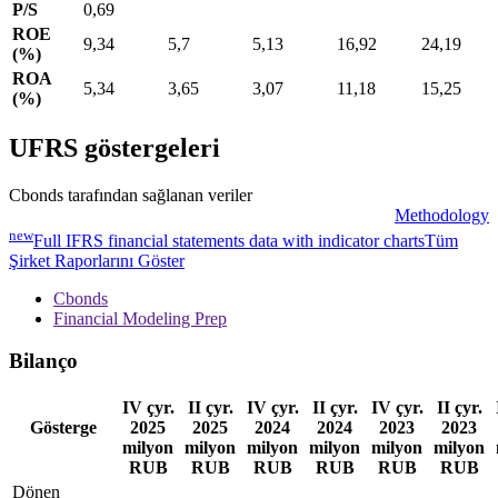
P/S
0,69
ROE
9,34
5,7
5,13
16,92
24,19
(%)
ROA
5,34
3,65
3,07
11,18
15,25
(%)
UFRS göstergeleri
Cbonds tarafından sağlanan veriler
Methodology
new
Full IFRS financial statements data with indicator charts
Tüm
Şirket Raporlarını Göster
Cbonds
Financial Modeling Prep
Bilanço
IV çyr.
II çyr.
IV çyr.
II çyr.
IV çyr.
II çyr.
Gösterge
2025
2025
2024
2024
2023
2023
milyon
milyon
milyon
milyon
milyon
milyon
RUB
RUB
RUB
RUB
RUB
RUB
Dönen