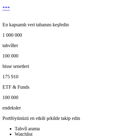
***
En kapsamlı veri tabanını keşfedin
1 000 000
tahvi̇ller
100 000
hisse senetleri
175 910
ETF & Funds
100 000
endeksler
Portföyünüzü en etkili şekilde takip edin
Tahvi̇l arama
Watchlist