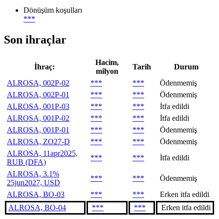
Dönüşüm koşulları
***
Son ihraçlar
Hacim,
İhraç:
Tarih
Durum
milyon
ALROSA, 002P-02
***
***
Ödenmemiş
ALROSA, 002P-01
***
***
Ödenmemiş
ALROSA, 001P-03
***
***
İtfa edildi
ALROSA, 001P-02
***
***
İtfa edildi
ALROSA, 001P-01
***
***
Ödenmemiş
ALROSA, ZO27-D
***
***
Ödenmemiş
ALROSA, 11apr2025,
***
***
İtfa edildi
RUB (DFA)
ALROSA, 3.1%
***
***
Ödenmemiş
25jun2027, USD
ALROSA, BO-03
***
***
Erken itfa edildi
ALROSA, BO-04
***
***
Erken itfa edildi