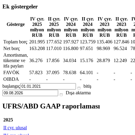
Ek göstergeler
IV çyr.
II çyr.
IV çyr.
II çyr.
IV çyr.
II çyr.
I
Gösterge
2025
2025
2024
2024
2023
2023
milyon
milyon
milyon
milyon
milyon
milyon
m
RUB
RUB
RUB
RUB
RUB
RUB
Toplam borç
201.995
177.652
197.927
123.759
135.406
127.846
10
Net borç
163.208
117.010
116.800
97.651
98.969
96.524
78
Amortisman,
tükenme ve
36.276
17.856
34.034
15.176
28.879
12.249
22
itfa payları
FAVÖK
57.823
37.095
78.638
64.101
-
-
-
OIBDA
-
-
-
-
-
-
-
başlangıç
bitiş
Dışa aktarma
UFRS/ABD GAAP raporlaması
2025
II çyr. ulusal