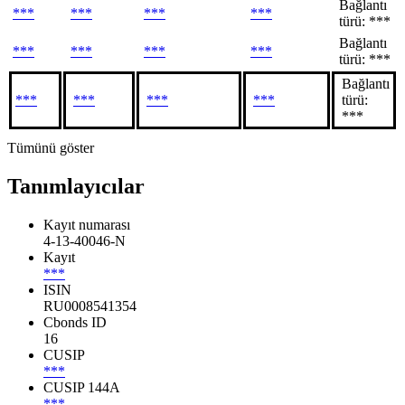
Bağlantı
***
***
***
***
türü: ***
Bağlantı
***
***
***
***
türü: ***
Bağlantı
***
***
***
***
türü:
***
Tümünü göster
Tanımlayıcılar
Kayıt numarası
4-13-40046-N
Kayıt
***
ISIN
RU0008541354
Cbonds ID
16
CUSIP
***
CUSIP 144A
***