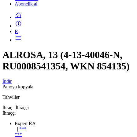
Abonelik al
R
ALROSA, 13 (4-13-40046-N,
RU0008541354, WKN 854135)
İndir
Panoya kopyala
Tahviller
İhraç
| İhraççı
İhraççı
Expert RA
|
***
***