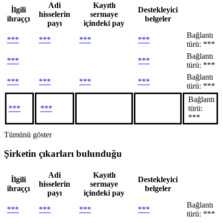
Adi
Kayıtlı
İlgili
Destekleyici
hisselerin
sermaye
ihraççı
belgeler
payı
içindeki pay
Bağlantı
***
***
***
***
türü: ***
Bağlantı
***
***
türü: ***
Bağlantı
***
***
***
***
türü: ***
Bağlantı
***
***
türü:
***
Tümünü göster
Şirketin çıkarları bulunduğu
Adi
Kayıtlı
İlgili
Destekleyici
hisselerin
sermaye
ihraççı
belgeler
payı
içindeki pay
Bağlantı
***
***
***
***
türü: ***