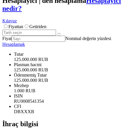
Hesaplayıcı | den hesaplama
Hesaplayıcı
nedir?
Kılavuz
Fiyattan
Getiriden
Fiyat
Nominal değerin yüzdesi
Hesaplamak
Tutar
125.000.000 RUB
Plasman hacmi
125.000.000 RUB
Ödenmemiş Tutar
125.000.000 RUB
Mezhep
1.000 RUB
ISIN
RU0008541354
CFI
DBXXXB
İhraç bilgisi