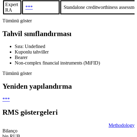
Expert
***
Standalone creditworthiness assessmen
RA
Tümünü göster
Tahvil sınıflandırması
Sıra: Undefined
Kuponlu tahviller
Bearer
Non-complex financial instruments (MiFID)
Tümünü göster
Yeniden yapılandırma
***
RMS göstergeleri
Methodology
Bilanço
bin RUB