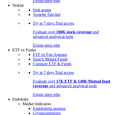
Erişim talep edin
Stoklar
Stok arama
Temettü Takvimi
Try in
7 days
Trial access
Evaluate over
100K stock coverage
and
advanced analytical tools
Erişim talep edin
ETF ve Fonlar
ETF ve Fon Araması
Search Mutual Funds
Compare ETF & Funds
Try in
7 days
Trial access
Evaluate over
17K ETF & 140K Mutual fund
coverage
and advanced analytical tools
Erişim talep edin
Endeksler
Market Indicators
Endekslerin araması
Cryptocurrencies