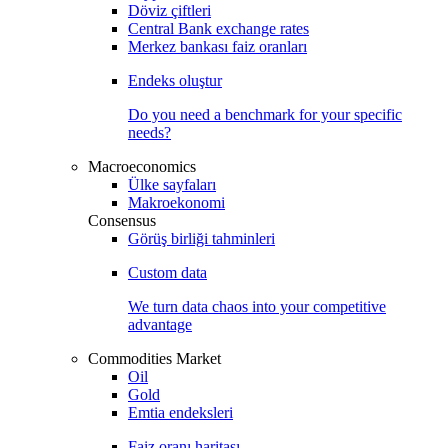
Döviz çiftleri
Central Bank exchange rates
Merkez bankası faiz oranları
Endeks oluştur
Do you need a benchmark for your specific
needs?
Macroeconomics
Ülke sayfaları
Makroekonomi
Consensus
Görüş birliği tahminleri
Custom data
We turn data chaos into your competitive
advantage
Commodities Market
Oil
Gold
Emtia endeksleri
Faiz oranı haritası