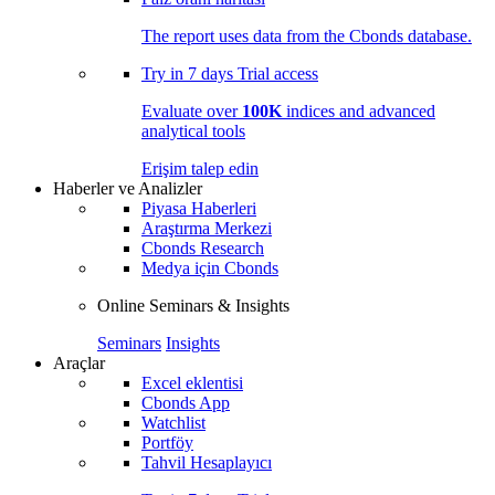
The report uses data from the Cbonds database.
Try in
7 days
Trial access
Evaluate over
100K
indices and advanced
analytical tools
Erişim talep edin
Haberler ve Analizler
Piyasa Haberleri
Araştırma Merkezi
Cbonds Research
Medya için Cbonds
Online Seminars & Insights
Seminars
Insights
Araçlar
Excel eklentisi
Cbonds App
Watchlist
Portföy
Tahvil Hesaplayıcı