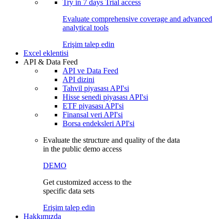
Try in
7 days
Trial access
Evaluate comprehensive coverage and advanced
analytical tools
Erişim talep edin
Excel eklentisi
API & Data Feed
API ve Data Feed
API dizini
Tahvil piyasası API'si
Hisse senedi piyasası API'si
ETF piyasası API'si
Finansal veri API'si
Borsa endeksleri API'si
Evaluate the structure and quality of the data
in the public demo access
DEMO
Get customized access to the
specific data sets
Erişim talep edin
Hakkımızda