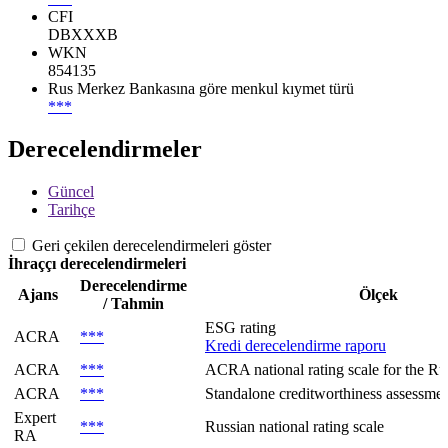
CFI
DBXXXB
WKN
854135
Rus Merkez Bankasına göre menkul kıymet türü
***
Derecelendirmeler
Güncel
Tarihçe
Geri çekilen derecelendirmeleri göster
İhraççı derecelendirmeleri
Derecelendirme
Ajans
Ölçek
/ Tahmin
ESG rating
ACRA
***
Kredi derecelendirme raporu
ACRA
***
ACRA national rating scale for the Rus
ACRA
***
Standalone creditworthiness assessment
Expert
***
Russian national rating scale
RA