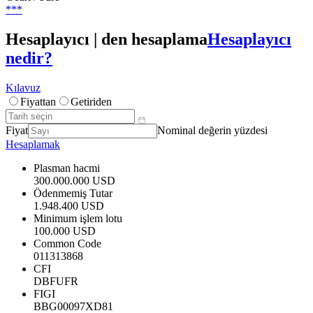
***
Hesaplayıcı | den hesaplama
Hesaplayıcı
nedir?
Kılavuz
Fiyattan
Getiriden
Fiyat
Nominal değerin yüzdesi
Hesaplamak
Plasman hacmi
300.000.000 USD
Ödenmemiş Tutar
1.948.400 USD
Minimum işlem lotu
100.000 USD
Common Code
011313868
CFI
DBFUFR
FIGI
BBG00097XD81