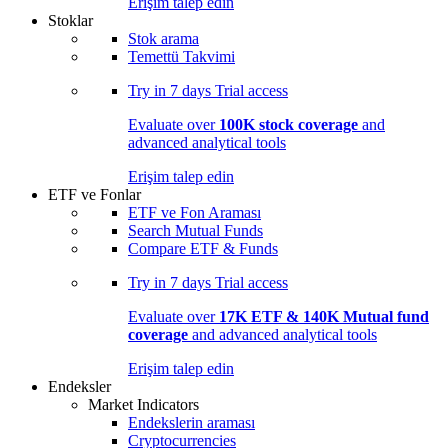
Erişim talep edin
Stoklar
Stok arama
Temettü Takvimi
Try in
7 days
Trial access
Evaluate over
100K stock coverage
and
advanced analytical tools
Erişim talep edin
ETF ve Fonlar
ETF ve Fon Araması
Search Mutual Funds
Compare ETF & Funds
Try in
7 days
Trial access
Evaluate over
17K ETF & 140K Mutual fund
coverage
and advanced analytical tools
Erişim talep edin
Endeksler
Market Indicators
Endekslerin araması
Cryptocurrencies