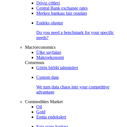
Döviz çiftleri
Central Bank exchange rates
Merkez bankası faiz oranları
Endeks oluştur
Do you need a benchmark for your specific
needs?
Macroeconomics
Ülke sayfaları
Makroekonomi
Consensus
Görüş birliği tahminleri
Custom data
We turn data chaos into your competitive
advantage
Commodities Market
Oil
Gold
Emtia endeksleri
Faiz oranı haritası