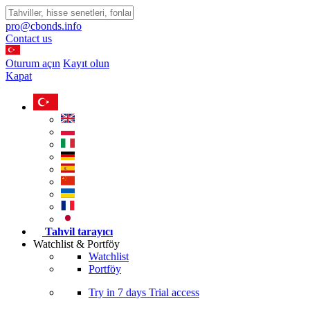
pro@cbonds.info
Contact us
Oturum açın
Kayıt olun
Kapat
Tahvil tarayıcı
Watchlist & Portföy
Watchlist
Portföy
Try in
7 days
Trial access