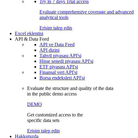
Try in
7 days
Trial access
Evaluate comprehensive coverage and advanced
analytical tools
Erişim talep edin
Excel eklentisi
API & Data Feed
API ve Data Feed
API dizini
Tahvil piyasası API'si
Hisse senedi piyasası API'si
ETF piyasası API'si
Finansal veri API'si
Borsa endeksleri API'si
Evaluate the structure and quality of the data
in the public demo access
DEMO
Get customized access to the
specific data sets
Erişim talep edin
Hakkımızda