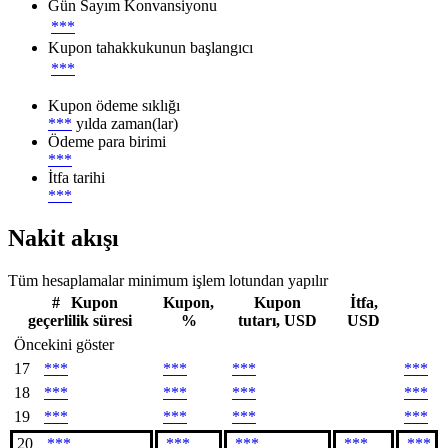
Gün Sayım Konvansiyonu
***
Kupon tahakkukunun başlangıcı
***
Kupon ödeme sıklığı
***
yılda zaman(lar)
Ödeme para birimi
***
İtfa tarihi
***
Nakit akışı
Tüm hesaplamalar minimum işlem lotundan yapılır
#
Kupon
Kupon,
Kupon
İtfa,
geçerlilik süresi
%
tutarı, USD
USD
Öncekini göster
17
***
***
***
***
18
***
***
***
***
19
***
***
***
***
20
***
***
***
***
***