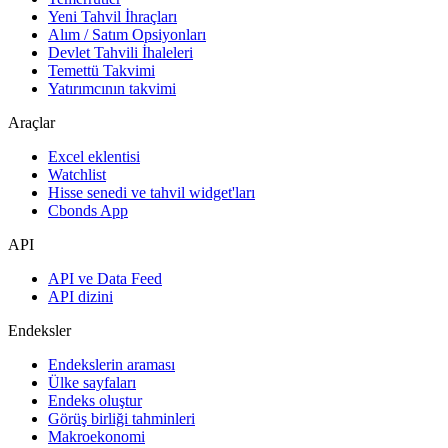
Yeni Tahvil İhraçları
Alım / Satım Opsiyonları
Devlet Tahvili İhaleleri
Temettü Takvimi
Yatırımcının takvimi
Araçlar
Excel eklentisi
Watchlist
Hisse senedi ve tahvil widget'ları
Cbonds App
API
API ve Data Feed
API dizini
Endeksler
Endekslerin araması
Ülke sayfaları
Endeks oluştur
Görüş birliği tahminleri
Makroekonomi