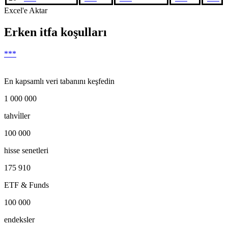
Excel'e Aktar
Erken itfa koşulları
***
En kapsamlı veri tabanını keşfedin
1 000 000
tahvi̇ller
100 000
hisse senetleri
175 910
ETF & Funds
100 000
endeksler