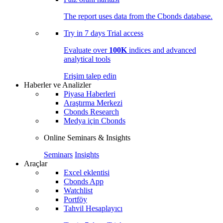
The report uses data from the Cbonds database.
Try in
7 days
Trial access
Evaluate over
100K
indices and advanced
analytical tools
Erişim talep edin
Haberler ve Analizler
Piyasa Haberleri
Araştırma Merkezi
Cbonds Research
Medya için Cbonds
Online Seminars & Insights
Seminars
Insights
Araçlar
Excel eklentisi
Cbonds App
Watchlist
Portföy
Tahvil Hesaplayıcı