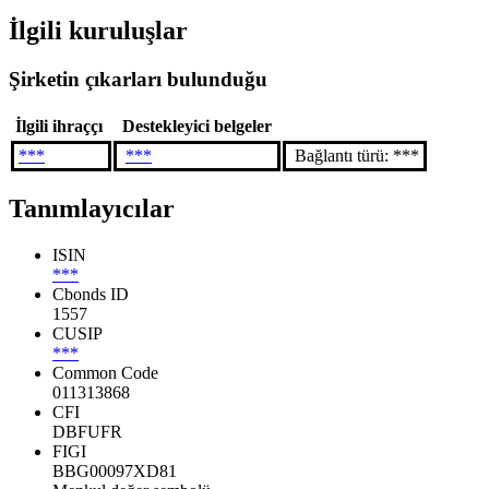
İlgili kuruluşlar
Şirketin çıkarları bulunduğu
İlgili ihraççı
Destekleyici belgeler
***
***
Bağlantı türü: ***
Tanımlayıcılar
ISIN
***
Cbonds ID
1557
CUSIP
***
Common Code
011313868
CFI
DBFUFR
FIGI
BBG00097XD81