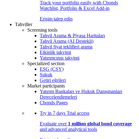
Track your portfolio easily with Cbonds
Watchlist, Portfolio & Excel Add-in
Erişim talep edin
Tahviller
Screening tools
Tahvil Arama & Piyasa Haritaları
Tahvil Arama (AI Destekli)
Tahvil fiyat teklifleri arama
Etkinlik takvimi
Yatırımcının takvimi
Specialized section
ESG (ÇSY)
Sukuk
Getiri eğrileri
Market participants
Yatırım Bankaları ve Hukuk Danışmanları
Derecelendirmeleri
Cbonds Pages
Try in
7 days
Trial access
Evaluate over
1 million global bond coverage
and advanced analytical tools