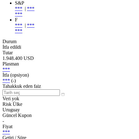
S&P
***
|
***
***
F
***
|
***
***
Durum
İtfa edildi
Tutar
1.948.400 USD
Plasman
***
İtfa (opsiyon)
***
(-)
Tahakkuk eden faiz
Veri yok
Risk Ülke
Uruguay
Güncel Kupon
-
Fiyat
***
Getiri / Süre