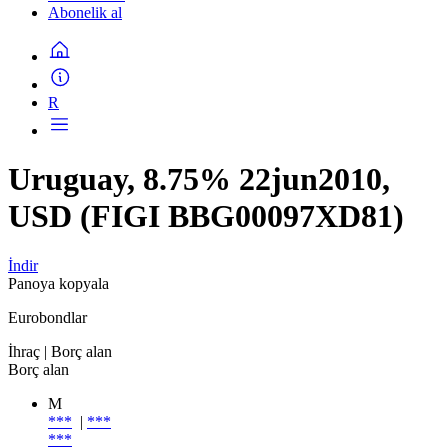
Abonelik al
R
Uruguay, 8.75% 22jun2010,
USD (FIGI BBG00097XD81)
İndir
Panoya kopyala
Eurobondlar
İhraç
| Borç alan
Borç alan
M
***
|
***
***